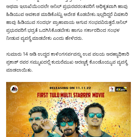
ಅಥವಾ ಇಲಾಖೆಯಿಂದಲೇ ಅನಿಲ್ ಪ್ರಭುರವರಂತವರಿಗೆ ಅಧಿಕೃತವಾಗಿ ಹಾವು
ಹಿಡಿಯುವ ಅವಕಾಶ ಮಾಡಿಕೊಟ್ಟು ಆದೇಶ ಕೊಡಬೇಕು.ಇಲ್ಲದಿದ್ದರೆ ವಿಷಕಾರಿ
ಹಾವು ಹಿಡಿಯುವ ಸಂದರ್ಭ ಪ್ರಾಣಾಪಾಯ ಆಗುವ ಸಂಭವವಿರುತ್ತದೆ.ಅನಿಲ್
ಪ್ರಭುರವರಿಗೆ ಭದ್ರತೆ ಒದಗಿಸಿಕೊಡಬೇಕು ಹಾಗೂ ಸರ್ಕಾರದಿಂದ ಸಂಭಳ
ನೀಡುವ ವ್ಯವಸ್ಥೆ ಮಾಡಬೇಕು ಎಂದು ಹೇಳಿದರು.
ಸುಮಾರು 14 ಅಡಿ ಉದ್ದದ ಕಾಳಿಂಗಸರ್ಪವನ್ನು ಉಪ ವಲಯ ಅರಣ್ಯಾಧಿಕಾರಿ
ಪ್ರಕಾಶ್ ರವರ ಸಮ್ಮುಖದಲ್ಲಿ ಕುದುರೆಮುಖ ಅರಣ್ಯಕ್ಕೆ ಕೊಂಡೊಯ್ಯುವ ವ್ಯವಸ್ಥೆ
ಮಾಡಲಾಯಿತು.