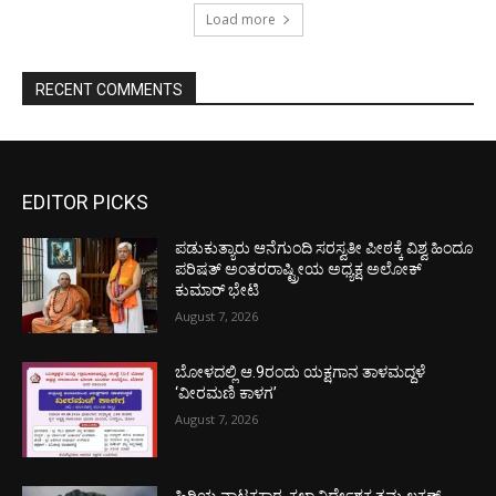
Load more
RECENT COMMENTS
EDITOR PICKS
ಪಡುಕುತ್ಯಾರು ಆನೆಗುಂದಿ ಸರಸ್ವತೀ ಪೀಠಕ್ಕೆ ವಿಶ್ವ ಹಿಂದೂ
ಪರಿಷತ್ ಅಂತರರಾಷ್ಟ್ರೀಯ ಅಧ್ಯಕ್ಷ ಅಲೋಕ್
ಕುಮಾರ್ ಭೇಟಿ
August 7, 2026
ಬೋಳದಲ್ಲಿ ಆ.9ರಂದು ಯಕ್ಷಗಾನ ತಾಳಮದ್ದಳೆ
‘ವೀರಮಣಿ ಕಾಳಗ’
August 7, 2026
ಹಿರಿಯ ನಾಟಕಕಾರ, ಕಲಾ ನಿರ್ದೇಶಕ ತಮ್ಮ ಲಕ್ಷಣ್