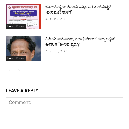
ಬೋಳದಲ್ಲಿ ಆ.9ರಂದು ಯಕ್ಷಗಾನ ತಾಳಮದ್ದಳೆ
‘ವೀರಮಣಿ ಕಾಳಗ’
August 7, 2026
Fresh News
ಹಿರಿಯ ನಾಟಕಕಾರ, ಕಲಾ ನಿರ್ದೇಶಕ ತಮ್ಮ ಲಕ್ಷಣ್
ಅವರಿಗೆ “ತೌಳವ ಪ್ರಶಸ್ತಿ”
August 7, 2026
Fresh News
LEAVE A REPLY