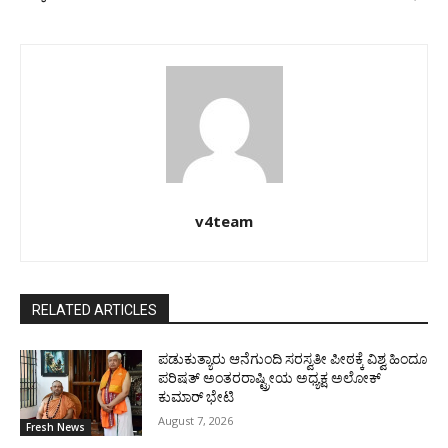
v4team
RELATED ARTICLES
ಪಡುಕುತ್ಯಾರು ಆನೆಗುಂದಿ ಸರಸ್ವತೀ ಪೀಠಕ್ಕೆ ವಿಶ್ವ ಹಿಂದೂ
ಪರಿಷತ್ ಅಂತರರಾಷ್ಟ್ರೀಯ ಅಧ್ಯಕ್ಷ ಅಲೋಕ್
ಕುಮಾರ್ ಭೇಟಿ
August 7, 2026
Fresh News