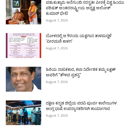
ಪಡುಕುತ್ಯಾರು ಆನೆಗುಂದಿ ಸರಸ್ವತೀ ಪೀಠಕ್ಕೆ ವಿಶ್ವ ಹಿಂದೂ
ಪರಿಷತ್ ಅಂತರರಾಷ್ಟ್ರೀಯ ಅಧ್ಯಕ್ಷ ಅಲೋಕ್
ಕುಮಾರ್ ಭೇಟಿ
August 7, 2026
ಬೋಳದಲ್ಲಿ ಆ.9ರಂದು ಯಕ್ಷಗಾನ ತಾಳಮದ್ದಳೆ
‘ವೀರಮಣಿ ಕಾಳಗ’
August 7, 2026
ಹಿರಿಯ ನಾಟಕಕಾರ, ಕಲಾ ನಿರ್ದೇಶಕ ತಮ್ಮ ಲಕ್ಷಣ್
ಅವರಿಗೆ “ತೌಳವ ಪ್ರಶಸ್ತಿ”
August 7, 2026
ದಕ್ಷಿಣ ಕನ್ನಡ ಜಿಲ್ಲೆಯ ಪದವಿ ಪೂರ್ವ ಕಾಲೇಜುಗಳ
ಆಂಗ್ಲ ಭಾಷೆ ಉಪನ್ಯಾಸಕರಿಗಾಗಿ ಕಾರ್ಯಾಗಾರ
August 7, 2026