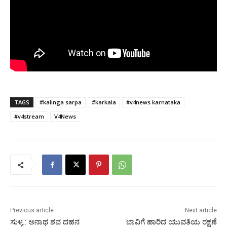
TAGS
#kalinga sarpa
#karkala
#v4news karnataka
#v4stream
V4News
Previous article
Next article
ಸುಳ್ಯ : ಅನಾಥ ಶವ ದಹನ
ಬಾವಿಗೆ ಹಾರಿದ ಯುವತಿಯ ರಕ್ಷಣೆ