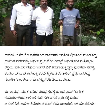
ಕಾರ್ಕಳ: ಕಳೆದ ಕೆಲ ದಿನಗಳಿಂದ ಕಾರ್ಕಳದ ಜನತೆಯಲ್ಲಿಆತಂಕ ಮೂಡಿಸಿದ್ದ
ಕಾಳಿಂಗ ಸರ್ಪವನ್ನು ಅನಿಲ್ ಪ್ರಭು ಸೆರೆಹಿಡಿದ್ದಾರೆ.ಅನಂತಶಯನ ತೆಳ್ಳಾರು
ರಸ್ತೆಯ ವಕೀಲರ ಮನೆಯೊಂದರ ಬಳಿ ತಿರುಗಾಡುತ್ತಿದ್ದನ್ನು ಪುರಸಭಾ ಸದಸ್ಯ
ಶುಭೋದ್ ರಾವ್ ಗಮನಕ್ಕೆ ತಂದಿದ್ದು ಕೂಡಲೇ ಅನಿಲ್ ಪ್ರಭು ರವರನ್ನು
ಸಂಪರ್ಕಿಸಿ ಕಾಳಿಂಗ ಸರ್ಪವನ್ನು ಸೆರೆಹಿಡಿಯಲಾಯಿತು.
ಈ ಸಂದರ್ಭ ಮಾತನಾಡಿದ ಪುರಭ ಸದಸ್ಯ ಶುಭದ ರಾವ್ ”ಅನೇಕ
ಸಮಯಗಳಿಂದ ಕಾಳಿಂಗ ಸರ್ಪಗಳು ನಗರ ಪ್ರದೇಶಕ್ಕೆ ಬರಲು
ಆರಂಭಿಸಿದೆ.ಅದನ್ನು ಹಿಡಿಯುವ ಸೂಕ್ತ ಕ್ರಮ ಇಲಾಖೆಯಿಂದ ಮಾಡಬೇಕು