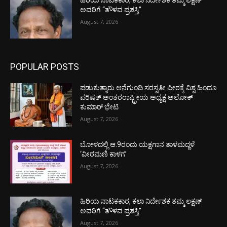
ಅವರಿಗೆ “ತೌಳವ ಪ್ರಶಸ್ತಿ”
August 7, 2026
POPULAR POSTS
ಪಡುಕುತ್ಯಾರು ಆನೆಗುಂದಿ ಸರಸ್ವತೀ ಪೀಠಕ್ಕೆ ವಿಶ್ವ ಹಿಂದೂ
ಪರಿಷತ್ ಅಂತರರಾಷ್ಟ್ರೀಯ ಅಧ್ಯಕ್ಷ ಅಲೋಕ್
ಕುಮಾರ್ ಭೇಟಿ
August 7, 2026
ಬೋಳದಲ್ಲಿ ಆ.9ರಂದು ಯಕ್ಷಗಾನ ತಾಳಮದ್ದಳೆ
‘ವೀರಮಣಿ ಕಾಳಗ’
August 7, 2026
ಹಿರಿಯ ನಾಟಕಕಾರ, ಕಲಾ ನಿರ್ದೇಶಕ ತಮ್ಮ ಲಕ್ಷಣ್
ಅವರಿಗೆ “ತೌಳವ ಪ್ರಶಸ್ತಿ”
August 7, 2026