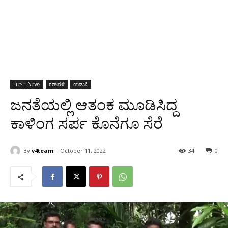
Fresh News
ಕರಾವಳಿ
ಉಡುಪಿ
ಜನತೆಯಲ್ಲಿ ಆತಂಕ ಮೂಡಿಸಿದ್ದ
ಕಾಳಿಂಗ ಸರ್ಪ ಕೊನೆಗೂ ಸೆರೆ
By
v4team
October 11, 2022
34
0