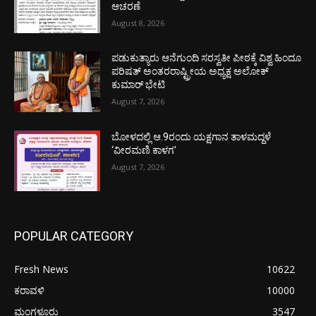
ಆಚರಣೆ
August 8, 2026
ಪಡುಕುತ್ಯಾರು ಆನೆಗುಂದಿ ಸರಸ್ವತೀ ಪೀಠಕ್ಕೆ ವಿಶ್ವ ಹಿಂದೂ
ಪರಿಷತ್ ಅಂತರರಾಷ್ಟ್ರೀಯ ಅಧ್ಯಕ್ಷ ಅಲೋಕ್
ಕುಮಾರ್ ಭೇಟಿ
August 7, 2026
ಬೋಳದಲ್ಲಿ ಆ.9ರಂದು ಯಕ್ಷಗಾನ ತಾಳಮದ್ದಳೆ
‘ವೀರಮಣಿ ಕಾಳಗ’
August 7, 2026
POPULAR CATEGORY
Fresh News
10622
ಕರಾವಳಿ
10000
ಮಂಗಳೂರು
3547