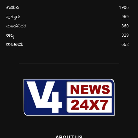
ಉಡುಪಿ
1906
ಪುತ್ತೂರು
969
ಮೂಡಬಿದರೆ
860
ರಾಜ್ಯ
829
ರಾಜಕೀಯ
662
ABOUT US