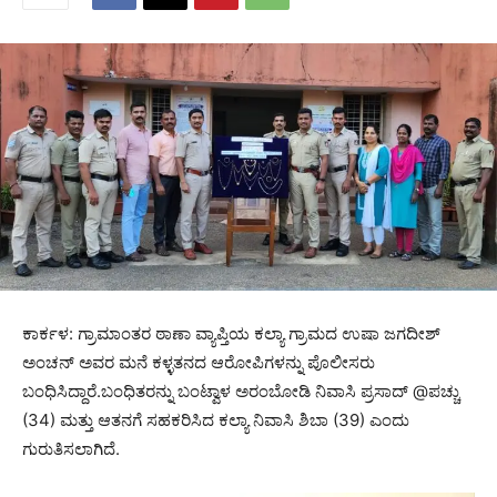
ಕಾರ್ಕಳ: ಗ್ರಾಮಾಂತರ ಠಾಣಾ ವ್ಯಾಪ್ತಿಯ ಕಲ್ಯಾ ಗ್ರಾಮದ ಉಷಾ ಜಗದೀಶ್
ಅಂಚನ್ ಅವರ ಮನೆ ಕಳ್ಳತನದ ಆರೋಪಿಗಳನ್ನು ಪೊಲೀಸರು
ಬಂಧಿಸಿದ್ದಾರೆ.ಬಂಧಿತರನ್ನು ಬಂಟ್ವಾಳ ಅರಂಬೋಡಿ ನಿವಾಸಿ ಪ್ರಸಾದ್ @ಪಚ್ಚು
(34) ಮತ್ತು ಆತನಗೆ ಸಹಕರಿಸಿದ ಕಲ್ಯಾ ನಿವಾಸಿ ಶಿಬಾ (39) ಎಂದು
ಗುರುತಿಸಲಾಗಿದೆ.