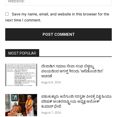
Save my name, email, and website in this browser for the
next time I comment.
MOST POPULAR
ದೇವಾಡಿಗ ಸಮಾಜ ಸೇವಾ ಸಂಘ ಬೆಳ್ಳಣ್ಣು
ವಲಯದಿಂದ ಆಗಸ್ಟ್ 9ರಂದು ‘ಆಟಿಡೊಂಜಿ ದಿನ’
ಆಚರಣೆ
August 8, 2026
ಪಡುಕುತ್ಯಾರು ಆನೆಗುಂದಿ ಸರಸ್ವತೀ ಪೀಠಕ್ಕೆ ವಿಶ್ವ ಹಿಂದೂ
ಪರಿಷತ್ ಅಂತರರಾಷ್ಟ್ರೀಯ ಅಧ್ಯಕ್ಷ ಅಲೋಕ್
ಕುಮಾರ್ ಭೇಟಿ
August 7, 2026