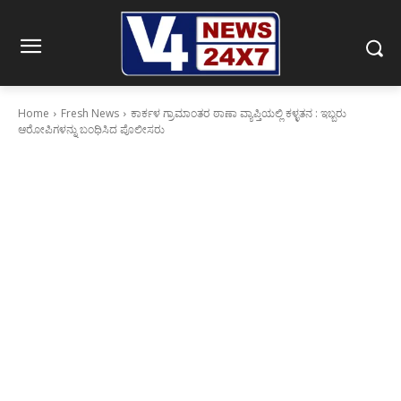
Home
Fresh News
ಕಾರ್ಕಳ ಗ್ರಾಮಾಂತರ ಠಾಣಾ ವ್ಯಾಪ್ತಿಯಲ್ಲಿ ಕಳ್ಳತನ : ಇಬ್ಬರು
ಆರೋಪಿಗಳನ್ನು ಬಂಧಿಸಿದ ಪೊಲೀಸರು