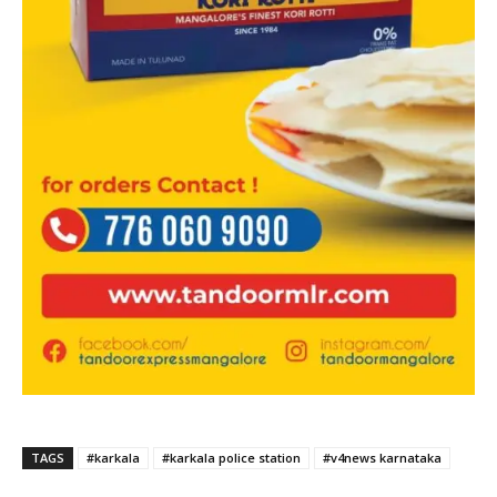
TAGS
#karkala
#karkala police station
#v4news karnataka