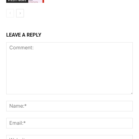
LEAVE A REPLY
Comment:
Na
Ema
Web