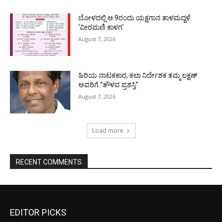
ಬೋಳದಲ್ಲಿ ಆ.9ರಂದು ಯಕ್ಷಗಾನ ತಾಳಮದ್ದಳೆ
‘ವೀರಮಣಿ ಕಾಳಗ’
August 7, 2026
ಹಿರಿಯ ನಾಟಕಕಾರ, ಕಲಾ ನಿರ್ದೇಶಕ ತಮ್ಮ ಲಕ್ಷಣ್
ಅವರಿಗೆ “ತೌಳವ ಪ್ರಶಸ್ತಿ”
August 7, 2026
Load more
RECENT COMMENTS
EDITOR PICKS