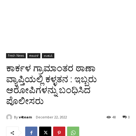
Fresh News
ಕರಾವಳಿ
ಉಡುಪಿ
ಕಾರ್ಕಳ ಗ್ರಾಮಾಂತರ ಠಾಣಾ
ವ್ಯಾಪ್ತಿಯಲ್ಲಿ ಕಳ್ಳತನ : ಇಬ್ಬರು
ಆರೋಪಿಗಳನ್ನು ಬಂಧಿಸಿದ
ಪೊಲೀಸರು
By
v4team
December 22, 2022
48
0