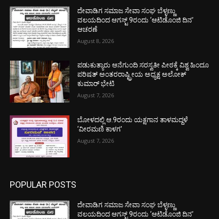
ದೇವಾಡಿಗ ಸಮಾಜ ಸೇವಾ ಸಂಘ ಬೆಳ್ಳಣ್ಣು
ವಲಯದಿಂದ ಆಗಸ್ಟ್ 9ರಂದು ‘ಆಟಿಡೊಂಜಿ ದಿನ’
ಆಚರಣೆ
August 8, 2026
ಪಡುಕುತ್ಯಾರು ಆನೆಗುಂದಿ ಸರಸ್ವತೀ ಪೀಠಕ್ಕೆ ವಿಶ್ವ ಹಿಂದೂ
ಪರಿಷತ್ ಅಂತರರಾಷ್ಟ್ರೀಯ ಅಧ್ಯಕ್ಷ ಅಲೋಕ್
ಕುಮಾರ್ ಭೇಟಿ
August 7, 2026
ಬೋಳದಲ್ಲಿ ಆ.9ರಂದು ಯಕ್ಷಗಾನ ತಾಳಮದ್ದಳೆ
‘ವೀರಮಣಿ ಕಾಳಗ’
August 7, 2026
POPULAR POSTS
ದೇವಾಡಿಗ ಸಮಾಜ ಸೇವಾ ಸಂಘ ಬೆಳ್ಳಣ್ಣು
ವಲಯದಿಂದ ಆಗಸ್ಟ್ 9ರಂದು ‘ಆಟಿಡೊಂಜಿ ದಿನ’