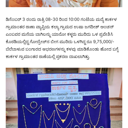
ಡಿಸೆಂಬರ್ 3 ರಂದು ರಾತ್ರಿ 08-30 ರಿಂದ 10:00 ಗಂಟೆಯ ಮದ್ಯೆ ಕಾರ್ಕಳ
ಗ್ರಾಮಾಂತರ ಠಾಣಾ ವ್ಯಾಪ್ತಿಯ ಕಲ್ಯಾ ಗ್ರಾಮದ ಉಷಾ ಜಗದೀಶ್ ಅಂಚನ್
ಎಂಬವರ ಮನೆಯ ಬಾಗಿಲನ್ನು ಯಾರೋ ಕಳ್ಳರು ಮುರಿದು ಒಳ ಪ್ರವೇಶಿಸಿ
ಕೊಠಡಿಯಲ್ಲಿದ್ದ ಗೋದ್ರೇಜ್‍ನ ಬೀಗ ಮುರಿದು ಒಳಗಿದ್ದ ರೂ 9,75,000/-
ಬೆಲೆಬಾಳುವ ಬಂಗಾರದ ಆಭರಣಗಳನ್ನು ಕಳವು ಮಾಡಿಕೊಂಡು ಹೋದ ಬಗ್ಗೆ
ಕಾರ್ಕಳ ಗ್ರಾಮಾಂತರ ಠಾಣೆಯಲ್ಲಿ ಪ್ರಕರಣ ದಾಖಲಾಗಿತ್ತು.