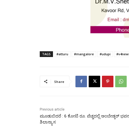
TAGS
#atturu
#mangalore
#udupi
#v4new
Share
Previous article
ಮೂಡುಬಿದರೆ : 6 ಕೋಟಿ ರೂ. ವೆಚ್ಚದಲ್ಲಿ ಅಂಬೇಡ್ಕರ್ ಭವನಕ್
ಶಿಲಾನ್ಯಾಸ