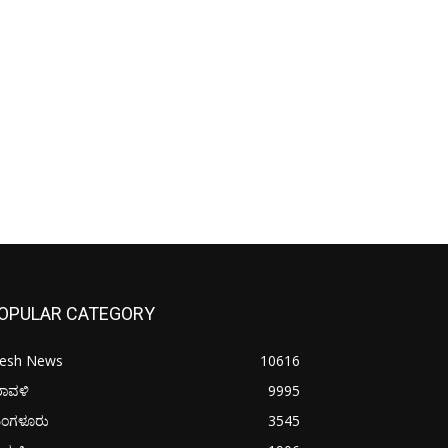
OPULAR CATEGORY
resh News
10616
ರಾವಳಿ
9995
ಂಗಳೂರು
3545