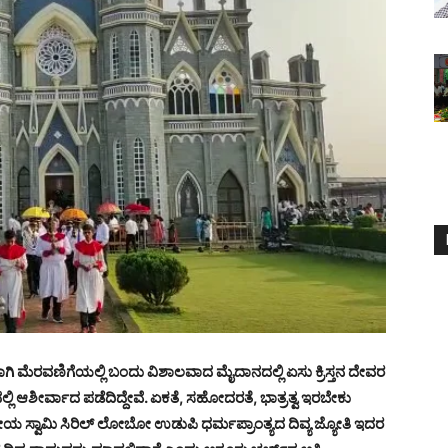
ಿಕವಾಗಿ ಮೆರವಣಿಗೆಯಲ್ಲಿ ಬಂದು ವಿಶಾಲವಾದ ಮೈದಾನದಲ್ಲಿ ಏಸು ಕ್ರಿಸ್ತನ ದೇವರ
ನಾಮದಲ್ಲಿ ಆಶೀರ್ವಾದ ಪಡೆದಿದ್ದೇವೆ. ಏಕತೆ, ಸಹೋದರತೆ, ಭಾತ್ರತ್ವ ಇರಬೇಕು
ಯ ಸ್ವಾಮಿ ಸಿರಿಲ್ ಲೋಬೋ ಉಡುಪಿ ಧರ್ಮಪ್ರಾಂತ್ಯದ ದಿವ್ಯ ಜ್ಯೋತಿ ಇದರ