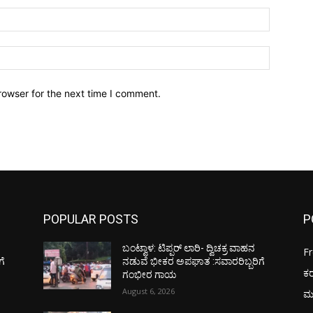
Email:*
Website:
rowser for the next time I comment.
POPULAR POSTS
P
ಬಂಟ್ವಾಳ: ಟಿಪ್ಪರ್ ಲಾರಿ- ದ್ವಿಚಕ್ರ ವಾಹನ
F
ಗೆ
ನಡುವೆ ಭೀಕರ ಅಪಘಾತ :ಸವಾರರಿಬ್ಬರಿಗೆ
ಕ
ಗಂಭೀರ ಗಾಯ
August 6, 2026
ಮ