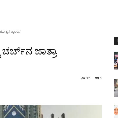
 ಮಹೋತ್ಸವ ಪ್ರಾರಂಭ
 ಚರ್ಚ್‍ನ ಜಾತ್ರಾ
37
0