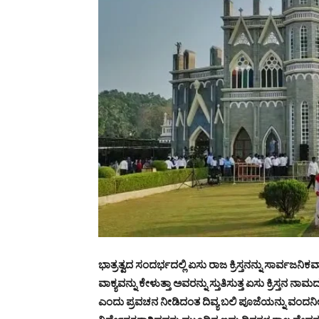
ಭಾತ್ರತ್ವದ ಸಂದರ್ಭದಲ್ಲಿ ಏಸು ರಾಜ ಕ್ರಿಸ್ತನನ್ನು ಸಾರ್ವಜನ
ವಾಕ್ಯವನ್ನು ಕೇಳುತ್ತಾ ಅವರನ್ನು ಸ್ತುತಿಸುತ್ತ ಏಸು ಕ್ರಿಸ್ತನ 
ಎಂದು ಪ್ರವಚನ ನೀಡಿದಂತ ದಿವ್ಯ ಬಲಿ ಪೂಜೆಯನ್ನು ವಂದನೀ