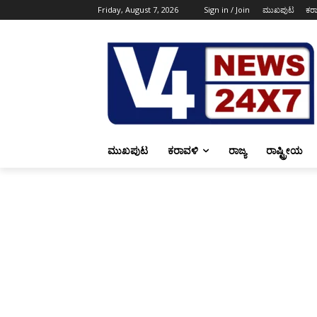
Friday, August 7, 2026
Sign in / Join
ಮುಖಪುಟ
ಕರ
ಮುಖಪುಟ
ಕರಾವಳಿ
ರಾಜ್ಯ
ರಾಷ್ಟ್ರೀಯ