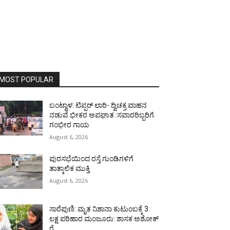
MOST POPULAR
ಬಂಟ್ವಾಳ: ಟಿಪ್ಪರ್ ಲಾರಿ- ದ್ವಿಚಕ್ರ ವಾಹನ
ನಡುವೆ ಭೀಕರ ಅಪಘಾತ :ಸವಾರರಿಬ್ಬರಿಗೆ
ಗಂಭೀರ ಗಾಯ
August 6, 2026
ಪುರಸಭೆಯಿಂದ ರಸ್ತೆ ಗುಂಡಿಗಳಿಗೆ
ತಾತ್ಕಾಲಿಕ ಮುಕ್ತಿ
August 6, 2026
ಸಾರೆಪುಣಿ: ಮೃತ ನಿಶಾನಾ ಕುಟುಂಬಕ್ಕೆ 3
ಲಕ್ಷ ಪರಿಹಾರ ಮಂಜೂರು: ಶಾಸಕ ಅಶೋಕ್
ರೈ