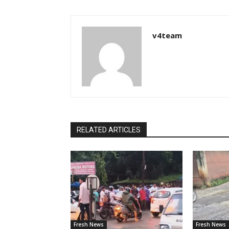
v4team
RELATED ARTICLES
Fresh News
Fresh News