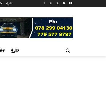
ಷಣಿಕ
ಕ್ರೈಮ್
್ಷಣಿಕ
ಕ್ರೈಮ್