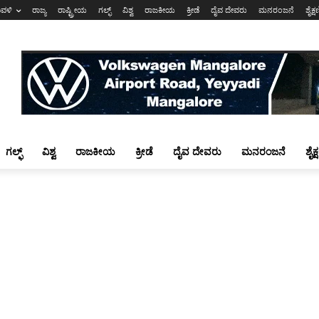
ಾವಳಿ
ರಾಜ್ಯ
ರಾಷ್ಟ್ರೀಯ
ಗಲ್ಫ್
ವಿಶ್ವ
ರಾಜಕೀಯ
ಕ್ರೀಡೆ
ದೈವ ದೇವರು
ಮನರಂಜನೆ
ಶೈಕ್
ಗಲ್ಫ್
ವಿಶ್ವ
ರಾಜಕೀಯ
ಕ್ರೀಡೆ
ದೈವ ದೇವರು
ಮನರಂಜನೆ
ಶೈಕ