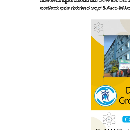
ನಿರ್ದೇಶಕರಾಗಿದ್ದವರು ಮುಂದಿನ ಐದು ದಿನಗಳ ಕಾಲ ದೇವರ ದಿ
ವಂದನೀಯ ಧರ್ಮ ಗುರುಗಳಾದ ಅಲ್ಬನ್ ಡಿ.ಸೋಜ ತಿಳಿಸಿದ