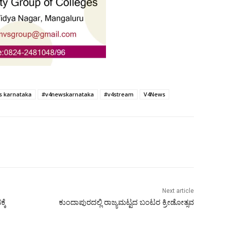
s karnataka
#v4newskarnataka
#v4stream
V4News
Next article
ಕೆ
ಕುಂದಾಪುರದಲ್ಲಿ ರಾಜ್ಯಮಟ್ಟದ ಬಂಟರ ಕ್ರೀಡೋತ್ಸವ