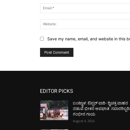
Save my name, email, and website in this b
EDITOR PICKS
ಬಂಟ್ವಾಳ: ಟಿಪ್ಪರ್ ಲಾರಿ- ದ್ವಿಚಕ್ರ ವಾಹನ
ನಡುವೆ ಭೀಕರ ಅಪಘಾತ :ಸವಾರರಿಬ್ಬರಿ
ಗಂಭೀರ ಗಾಯ
August 6, 2026