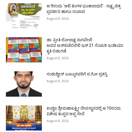
ಆ.9ರಂದು ‘ಆಟಿ ತಿಂಗಳ ಭೂತಾರಾಧನೆ’ : ಸಾಕ್ಷ್ಯ ಚಿತ್ರ
ಪ್ರದರ್ಶನ ಹಾಗೂ ಸಂವಾದ
August 8, 2026
ಡಾ. ಪ್ರೀತಿ ಲೋಲಾಕ್ಷ ನಾಗವೇಣಿ
ಅವರ ಅನ್‌ಟಚೆಬಿಲಿಟಿ ಇನ್ 21 ಸೆಂಚುರಿ ಇಂಡಿಯಾ
ಕೃತಿ ಬಿಡುಗಡೆ
August 8, 2026
ಸಂಶುದ್ಧೀನ್ ಎಣ್ಮೂರವರಿಗೆ ಪ.ಗೋ ಪ್ರಶಸ್ತಿ
August 8, 2026
ಉಚ್ಚಿಲ ಶ್ರೀಮಹಾಲಕ್ಷ್ಮೀ ದೇವಸ್ಥಾನದಲ್ಲಿ ಆ.10ರಂದು
ವಿಶೇಷ ತುಪ್ಪದ ಅಪ್ಪ ಸೇವೆ
August 8, 2026