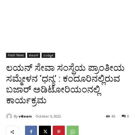
Fresh News
ಕರಾವಳಿ
ಬಂಟ್ವಾಳ
ಲಯನ್ ಸೇವಾ ಸಂಸ್ಥೆಯ ಪ್ರಾಂತೀಯ
ಸಮ್ಮೇಳನ ‘ಧನ್ಯ’ : ಕಂದೂರಿನಲ್ಲಿರುವ
ಬಜಾರ್ ಅಡಿಟೋರಿಯಂನಲ್ಲಿ
ಕಾರ್ಯಕ್ರಮ
By
v4team
October 5, 2022
45
0