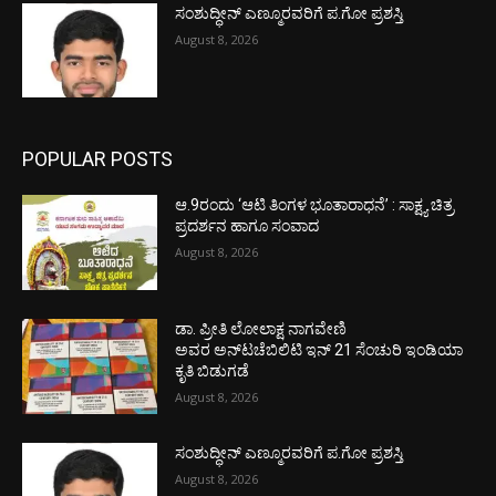
ಸಂಶುದ್ಧೀನ್ ಎಣ್ಮೂರವರಿಗೆ ಪ.ಗೋ ಪ್ರಶಸ್ತಿ
August 8, 2026
POPULAR POSTS
ಆ.9ರಂದು ‘ಆಟಿ ತಿಂಗಳ ಭೂತಾರಾಧನೆ’ : ಸಾಕ್ಷ್ಯ ಚಿತ್ರ
ಪ್ರದರ್ಶನ ಹಾಗೂ ಸಂವಾದ
August 8, 2026
ಡಾ. ಪ್ರೀತಿ ಲೋಲಾಕ್ಷ ನಾಗವೇಣಿ
ಅವರ ಅನ್‌ಟಚೆಬಿಲಿಟಿ ಇನ್ 21 ಸೆಂಚುರಿ ಇಂಡಿಯಾ
ಕೃತಿ ಬಿಡುಗಡೆ
August 8, 2026
ಸಂಶುದ್ಧೀನ್ ಎಣ್ಮೂರವರಿಗೆ ಪ.ಗೋ ಪ್ರಶಸ್ತಿ
August 8, 2026