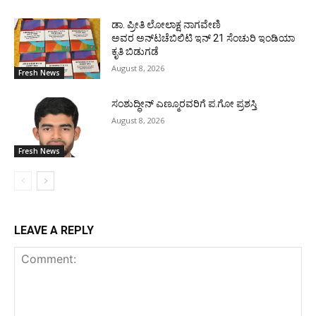
ಡಾ. ಪ್ರೀತಿ ಲೋಲಾಕ್ಷ ನಾಗವೇಣಿ
ಅವರ ಅನ್‌ಟಚೆಬಿಲಿಟಿ ಇನ್ 21 ಸೆಂಚುರಿ ಇಂಡಿಯಾ
ಕೃತಿ ಬಿಡುಗಡೆ
August 8, 2026
Fresh News
ಸಂಶುದ್ಧೀನ್ ಎಣ್ಮೂರವರಿಗೆ ಪ.ಗೋ ಪ್ರಶಸ್ತಿ
August 8, 2026
Fresh News
LEAVE A REPLY