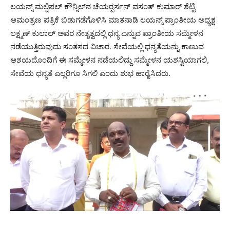
ಲಯನ್ಸ್ ಮಲ್ಟಿಪಲ್ ಕೌನ್ಸಿಲ್‍ನ ಚೆಯರ್‍ಪರ್ಸನ್ ವಸಂತ್ ಕುಮಾರ್ ಶೆಟ್ಟಿ
ಆಮಂತ್ರಣ ಪತ್ರಿಕೆ ಬಿಡುಗಡೆಗೊಳಿಸಿ ಮಾತನಾಡಿ ಲಯನ್ಸ್ ಪ್ರಾಂತೀಯ ಅಧ್ಯಕ್ಷ
ಲಕ್ಷ್ಮಣ್ ಕುಲಾಲ್ ಅವರ ನೇತೃತ್ವದಲ್ಲಿ ಧನ್ಯ ಎನ್ನುವ ಪ್ರಾಂತೀಯ ಸಮ್ಮೇಳನ
ನಡೆಯುತ್ತಿರುವುದು ಸಂತಸದ ವಿಚಾರ. ಸೇವೆಯಲ್ಲಿ ಧನ್ಯತೆಯನ್ನು ಕಾಣುವ
ಆಶಯದೊಂದಿಗೆ ಈ ಸಮ್ಮೇಳನ ನಡೆಯಲಿದ್ದು ಸಮ್ಮೇಳನ ಯಶಸ್ವಿಯಾಗಲಿ,
ಸೇವೆಯ ಧನ್ಯತೆ ಎಲ್ಲರಿಗೂ ಸಿಗಲಿ ಎಂದು ಶುಭ ಹಾರೈಸಿದರು.