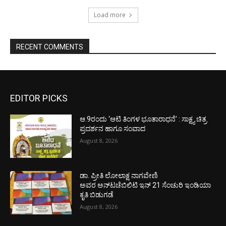
Load more
RECENT COMMENTS
EDITOR PICKS
ಆ.9ರಂದು ‘ಆಟಿ ತಿಂಗಳ ಭೂತಾರಾಧನೆ’ : ಸಾಕ್ಷ್ಯ ಚಿತ್ರ
ಪ್ರದರ್ಶನ ಹಾಗೂ ಸಂವಾದ
August 8, 2026
ಡಾ. ಪ್ರೀತಿ ಲೋಲಾಕ್ಷ ನಾಗವೇಣಿ
ಅವರ ಅನ್‌ಟಚೆಬಿಲಿಟಿ ಇನ್ 21 ಸೆಂಚುರಿ ಇಂಡಿಯಾ
ಕೃತಿ ಬಿಡುಗಡೆ
August 8, 2026