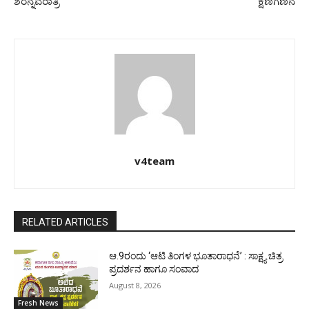
ಶರನ್ನವರಾತ್ರಿ
ಕ್ಷಣಗಣನೆ
v4team
RELATED ARTICLES
ಆ.9ರಂದು ‘ಆಟಿ ತಿಂಗಳ ಭೂತಾರಾಧನೆ’ : ಸಾಕ್ಷ್ಯ ಚಿತ್ರ
ಪ್ರದರ್ಶನ ಹಾಗೂ ಸಂವಾದ
August 8, 2026
Fresh News