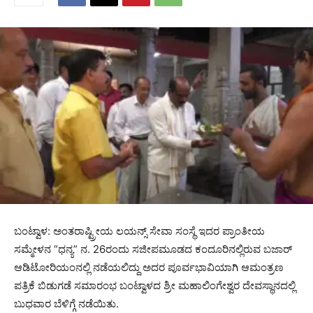
ಬಂಟ್ವಾಳ: ಅಂತರಾಷ್ಟ್ರೀಯ ಲಯನ್ಸ್ ಸೇವಾ ಸಂಸ್ಥೆ ಇದರ ಪ್ರಾಂತೀಯ
ಸಮ್ಮೇಳನ “ಧನ್ಯ” ನ. 26ರಂದು ಸಜೀಪಮೂಡದ ಕಂದೂರಿನಲ್ಲಿರುವ ಬಜಾರ್
ಆಡಿಟೋರಿಯಂನಲ್ಲಿ ನಡೆಯಲಿದ್ದು ಅದರ ಪೂರ್ವಭಾವಿಯಾಗಿ ಆಮಂತ್ರಣ
ಪತ್ರಿಕೆ ಬಿಡುಗಡೆ ಸಮಾರಂಭ ಬಂಟ್ವಾಳದ ಶ್ರೀ ಮಹಾಲಿಂಗೇಶ್ವರ ದೇವಸ್ಥಾನದಲ್ಲಿ
ಬುಧವಾರ ಬೆಳಿಗ್ಗೆ ನಡೆಯಿತು.