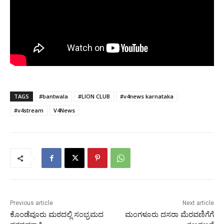
TAGS
#bantwala
#LION CLUB
#v4news karnataka
#v4stream
V4News
Previous article
Next article
ಕೊಂಡೆವೂರು ಮಠದಲ್ಲಿ ಸಂಭ್ರಮದ
ಮಂಗಳೂರು ದಸರಾ ಮೆರವಣಿಗೆಗೆ