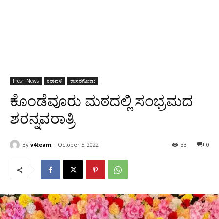
Fresh News
ಕರಾವಳಿ
ಕಾಸರಗೋಡು
ಕೊಂಡೆವೂರು ಮಠದಲ್ಲಿ ಸಂಭ್ರಮದ
ಶರನ್ನವರಾತ್ರಿ
By
v4team
October 5, 2022
33
0