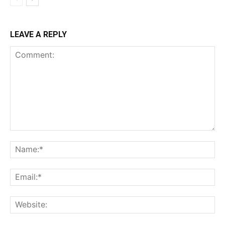
LEAVE A REPLY
Comment:
Na
Ema
Web