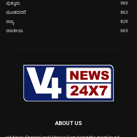
ಪುತ್ತೂರು
969
ಮೂಡಬಿದರೆ
863
ರಾಜ್ಯ
829
ರಾಜಕೀಯ
663
ABOUT US