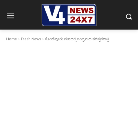
Home
Fresh News
ಕೊಂಡೆವೂರು ಮಠದಲ್ಲಿ ಸಂಭ್ರಮದ ಶರನ್ನವರಾತ್ರಿ