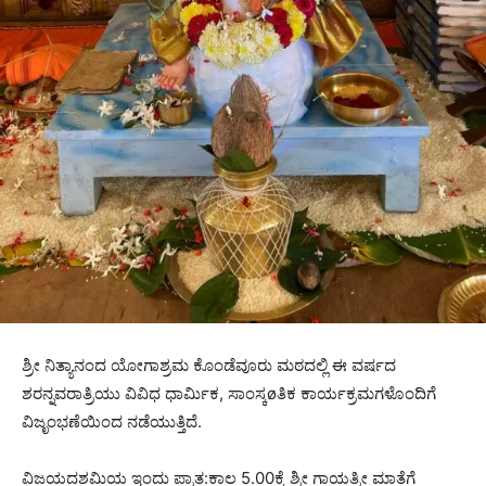
ಶ್ರೀ ನಿತ್ಯಾನಂದ ಯೋಗಾಶ್ರಮ ಕೊಂಡೆವೂರು ಮಠದಲ್ಲಿ ಈ ವರ್ಷದ
ಶರನ್ನವರಾತ್ರಿಯು ವಿವಿಧ ಧಾರ್ಮಿಕ, ಸಾಂಸ್ಕøತಿಕ ಕಾರ್ಯಕ್ರಮಗಳೊಂದಿಗೆ
ವಿಜೃಂಭಣೆಯಿಂದ ನಡೆಯುತ್ತಿದೆ.
ವಿಜಯದಶಮಿಯ ಇಂದು ಪ್ರಾತ:ಕಾಲ 5.00ಕ್ಕೆ ಶ್ರೀ ಗಾಯತ್ರೀ ಮಾತೆಗೆ