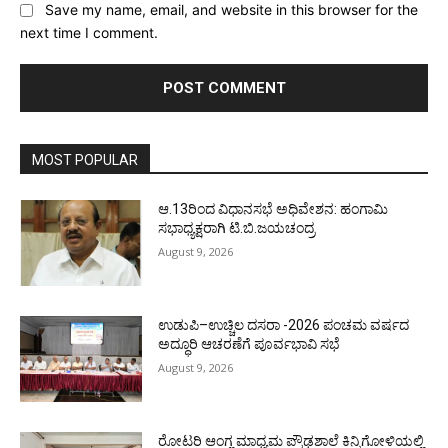
Save my name, email, and website in this browser for the
next time I comment.
MOST POPULAR
ಆ.13ರಿಂದ ವಿಧಾನಸಭೆ ಅಧಿವೇಶನ: ಹಂಗಾಮಿ
ಸಭಾಧ್ಯಕ್ಷರಾಗಿ ಟಿ.ಬಿ.ಜಯಚಂದ್ರ
August 9, 2026
ಉಡುಪಿ–ಉಚ್ಚಿಲ ದಸರಾ -2026 ಪಂಚಮ ವರ್ಷದ
ಅದ್ಧೂರಿ ಆಚರಣೆಗೆ ಪೂರ್ವಭಾವಿ ಸಭೆ
August 9, 2026
ರೋಟರಿ ಆಂಗ್ಲ ಮಾಧ್ಯಮ ಪ್ರೌಢಶಾಲೆ ಕಿನ್ನಿಗೋಳಿಯಲ್ಲಿ