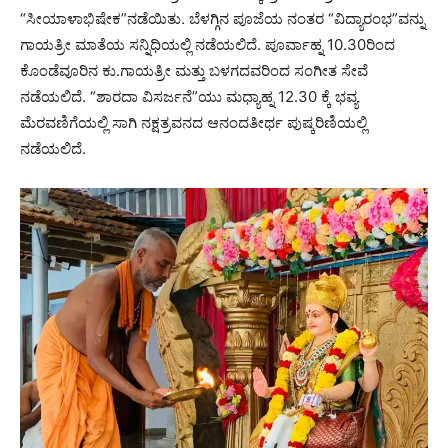
“ಸೀಯಾಳಾಭಿಷೇಕ”ನಡೆಯಿತು. ಬೆಳಗ್ಗಿನ ಪೂಜೆಯ ನಂತರ “ವಿದ್ಯಾರಂಭ”ವನ್ನು
ಗಾಯತ್ರೀ ಮಾತೆಯ ಸನ್ನಿಧಿಯಲ್ಲಿ ನಡೆಯಲಿದೆ. ಪೂರ್ವಾಹ್ನ 10.30ರಿಂದ
ಕೊಂಡೆವೂರಿನ ಕು.ಗಾಯತ್ರೀ ಮತ್ತು ಬಳಗದವರಿಂದ ಸಂಗೀತ ಸೇವೆ
ನಡೆಯಲಿದೆ. “ಶಾರದಾ ವಿಸರ್ಜನೆ”ಯು ಮಧ್ಯಾಹ್ನ 12.30 ಕ್ಕೆ ಭವ್ಯ
ಮೆರವಣಿಗೆಯಲ್ಲಿ ಸಾಗಿ ನಕ್ಷತ್ರವನದ ಆನಂದತೀರ್ಥ ಪುಷ್ಕರಿಣಿಯಲ್ಲಿ
ನಡೆಯಲಿದೆ.