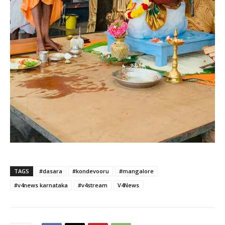
TAGS
#dasara
#kondevooru
#mangalore
#v4news karnataka
#v4stream
V4News