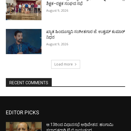
ಶಿಕ್ಷಕ–ರಕ್ಷಕ ಸಂಘದ ಸಭೆ
August 9, 2026
ಖ್ಯಾತ ಹಿಂದೂಸ್ತಾನಿ ಸಂಗೀತಗಾರ ಜೆ. ಉತ್ತಮ್ ಕುಮಾರ್
ನಿಧನ
August 9, 2026
Load more
RECENT COMMENTS
EDITOR PICKS
ಆ.13ರಿಂದ ವಿಧಾನಸಭೆ ಅಧಿವೇಶನ: ಹಂಗಾಮಿ
ಸಭಾಧ್ಯಕ್ಷರಾಗಿ ಟಿ.ಬಿ.ಜಯಚಂದ್ರ