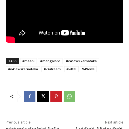
TAGS
#maani
#mangalore
#v4news karnataka
#v4newskarnataka
#v4stream
#vittal
V4News
Previous article
Next article
ರಸ್ತೆಯುದ್ಧಕ್ಕೂ ಚೆಲ್ಲುತ್ತಿರುವ ಮೀನಿನ
ಸ್ಕಿಲ್ ಗೇಮ್, ವಿಡಿಯೋ ಗೇಮ್,