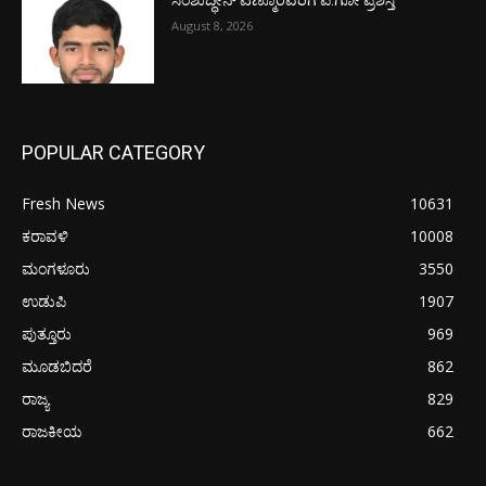
ಸಂಶುದ್ಧೀನ್ ಎಣ್ಮೂರವರಿಗೆ ಪ.ಗೋ ಪ್ರಶಸ್ತಿ
August 8, 2026
POPULAR CATEGORY
Fresh News
10631
ಕರಾವಳಿ
10008
ಮಂಗಳೂರು
3550
ಉಡುಪಿ
1907
ಪುತ್ತೂರು
969
ಮೂಡಬಿದರೆ
862
ರಾಜ್ಯ
829
ರಾಜಕೀಯ
662