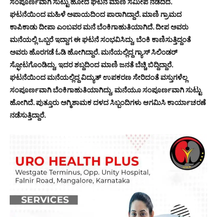
ಸಂಪೂರ್ಣವಾಗಿ ಸುಟ್ಟು ಹೋದ ಘಟನೆ ಮಾಣಿ ಸಮೀಪ ನಡೆದಿದೆ.
ಘಟನೆಯಿಂದ ಮಹಿಳೆ ಅಪಾಯದಿಂದ ಪಾರಾಗಿದ್ದಾರೆ. ಮಾಣಿ ಗ್ರಾಮದ
ಕಾಪಿಕಾಡು ದೀಪಾ ಎಂಬವರ ಮನೆ ಬೆಂಕಿಗಾಹುತಿಯಾಗಿದೆ. ದೀಪ ಅವರು
ಮನೆಯಲ್ಲಿ ಒಬ್ಬರೆ ಇದ್ದಾಗ ಈ ಘಟನೆ ಸಂಭವಿಸಿದ್ದು, ಬೆಂಕಿ ಕಾಣಿಸುತ್ತಿದ್ದಂತೆ
ಅವರು ಹೊರಗಡೆ ಓಡಿ ಹೋಗಿದ್ದಾರೆ. ಮನೆಯಲ್ಲಿದ್ದ ಗ್ಯಾಸ್ ಸಿಲಿಂಡರ್
ಸ್ಫೋಟಗೊಂಡಿದ್ದು, ಇದರ ಶಬ್ದದಿಂದ ಮಾಣಿ ಜನತೆ ಬೆಚ್ಚಿ ಬಿದ್ದಿದ್ದಾರೆ.
ಘಟನೆಯಿಂದ ಮನೆಯಲ್ಲಿದ್ದ ವಿದ್ಯುತ್ ಉಪಕರಣ ಸೇರಿದಂತೆ ವಸ್ತುಗಳೆಲ್ಲ
ಸಂಪೂರ್ಣವಾಗಿ ಬೆಂಕಿಗಾಹುತಿಯಾಗಿದ್ದು, ಮನೆಯೂ ಸಂಪೂರ್ಣವಾಗಿ ಸುಟ್ಟು
ಹೋಗಿದೆ. ಪುತ್ತೂರು ಅಗ್ಮಿಶಾಮಕ ದಳದ ಸಿಬ್ಬಂದಿಗಳು ಆಗಮಿಸಿ ಕಾರ್ಯಾಚರಣೆ
ನಡೆಸುತ್ತಿದ್ದಾರೆ.