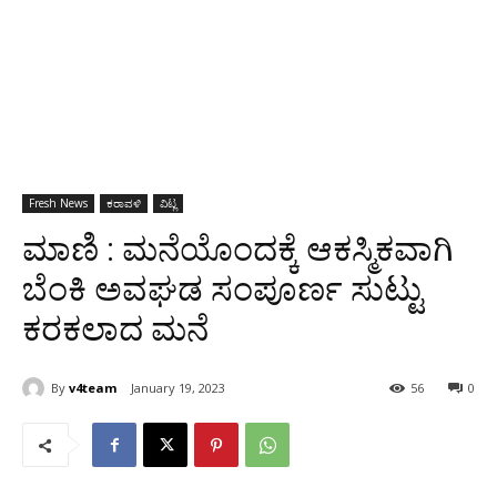
Fresh News
ಕರಾವಳಿ
ವಿಟ್ಲ
ಮಾಣಿ : ಮನೆಯೊಂದಕ್ಕೆ ಆಕಸ್ಮಿಕವಾಗಿ
ಬೆಂಕಿ ಅವಘಡ ಸಂಪೂರ್ಣ ಸುಟ್ಟು
ಕರಕಲಾದ ಮನೆ
By
v4team
January 19, 2023
56
0