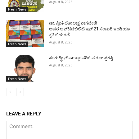
August 8, 2026
Fresh News
ಡಾ. ಪ್ರೀತಿ ಲೋಲಾಕ್ಷ ನಾಗವೇಣಿ
ಅವರ ಅನ್‌ಟಚೆಬಿಲಿಟಿ ಇನ್ 21 ಸೆಂಚುರಿ ಇಂಡಿಯಾ
ಕೃತಿ ಬಿಡುಗಡೆ
August 8, 2026
Fresh News
ಸಂಶುದ್ಧೀನ್ ಎಣ್ಮೂರವರಿಗೆ ಪ.ಗೋ ಪ್ರಶಸ್ತಿ
August 8, 2026
Fresh News
LEAVE A REPLY