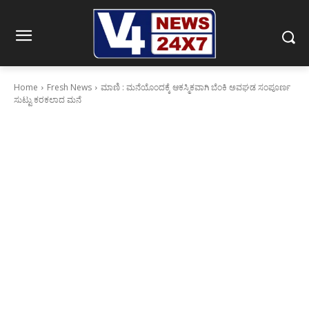
Home
Fresh News
ಮಾಣಿ : ಮನೆಯೊಂದಕ್ಕೆ ಆಕಸ್ಮಿಕವಾಗಿ ಬೆಂಕಿ ಅವಘಡ ಸಂಪೂರ್ಣ
ಸುಟ್ಟು ಕರಕಲಾದ ಮನೆ