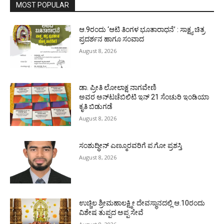
MOST POPULAR
ಆ.9ರಂದು ‘ಆಟಿ ತಿಂಗಳ ಭೂತಾರಾಧನೆ’ : ಸಾಕ್ಷ್ಯ ಚಿತ್ರ
ಪ್ರದರ್ಶನ ಹಾಗೂ ಸಂವಾದ
August 8, 2026
ಡಾ. ಪ್ರೀತಿ ಲೋಲಾಕ್ಷ ನಾಗವೇಣಿ
ಅವರ ಅನ್‌ಟಚೆಬಿಲಿಟಿ ಇನ್ 21 ಸೆಂಚುರಿ ಇಂಡಿಯಾ
ಕೃತಿ ಬಿಡುಗಡೆ
August 8, 2026
ಸಂಶುದ್ಧೀನ್ ಎಣ್ಮೂರವರಿಗೆ ಪ.ಗೋ ಪ್ರಶಸ್ತಿ
August 8, 2026
ಉಚ್ಚಿಲ ಶ್ರೀಮಹಾಲಕ್ಷ್ಮೀ ದೇವಸ್ಥಾನದಲ್ಲಿ ಆ.10ರಂದು
ವಿಶೇಷ ತುಪ್ಪದ ಅಪ್ಪ ಸೇವೆ