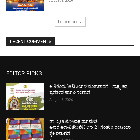
August 8, 2026
Load more
RECENT COMMENTS
EDITOR PICKS
ಆ.9ರಂದು ‘ಆಟಿ ತಿಂಗಳ ಭೂತಾರಾಧನೆ’ : ಸಾಕ್ಷ್ಯ ಚಿತ್ರ
ಪ್ರದರ್ಶನ ಹಾಗೂ ಸಂವಾದ
August 8, 2026
ಡಾ. ಪ್ರೀತಿ ಲೋಲಾಕ್ಷ ನಾಗವೇಣಿ
ಅವರ ಅನ್‌ಟಚೆಬಿಲಿಟಿ ಇನ್ 21 ಸೆಂಚುರಿ ಇಂಡಿಯಾ
ಕೃತಿ ಬಿಡುಗಡೆ