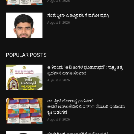
August 8, 2026
ಸಂಶುದ್ಧೀನ್ ಎಣ್ಮೂರವರಿಗೆ ಪ.ಗೋ ಪ್ರಶಸ್ತಿ
August 8, 2026
POPULAR POSTS
ಆ.9ರಂದು ‘ಆಟಿ ತಿಂಗಳ ಭೂತಾರಾಧನೆ’ : ಸಾಕ್ಷ್ಯ ಚಿತ್ರ
ಪ್ರದರ್ಶನ ಹಾಗೂ ಸಂವಾದ
August 8, 2026
ಡಾ. ಪ್ರೀತಿ ಲೋಲಾಕ್ಷ ನಾಗವೇಣಿ
ಅವರ ಅನ್‌ಟಚೆಬಿಲಿಟಿ ಇನ್ 21 ಸೆಂಚುರಿ ಇಂಡಿಯಾ
ಕೃತಿ ಬಿಡುಗಡೆ
August 8, 2026