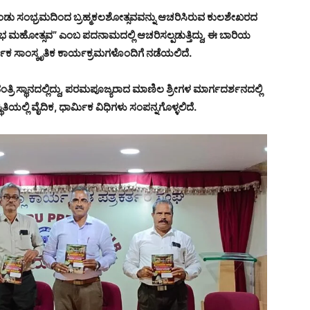
ು ಸಂಭ್ರಮದಿಂದ ಬ್ರಹ್ಮಕಲಶೋತ್ಸವವನ್ನು ಆಚರಿಸಿರುವ ಕುಲಶೇಖರದ
ಭ ಮಹೋತ್ಸವ” ಎಂಬ ಪದನಾಮದಲ್ಲಿ ಆಚರಿಸಲ್ಪಡುತ್ತಿದ್ದು, ಈ ಬಾರಿಯ
ಿಕ ಸಾಂಸ್ಕೃತಿಕ ಕಾರ್ಯಕ್ರಮಗಳೊಂದಿಗೆ ನಡೆಯಲಿದೆ.
್ರಿ ಸ್ಥಾನದಲ್ಲಿದ್ದು, ಪರಮಪೂಜ್ಯರಾದ ಮಾಣಿಲ ಶ್ರೀಗಳ ಮಾರ್ಗದರ್ಶನದಲ್ಲಿ
ಯಲ್ಲಿ ವೈದಿಕ, ಧಾರ್ಮಿಕ ವಿಧಿಗಳು ಸಂಪನ್ನಗೊಳ್ಳಲಿದೆ.