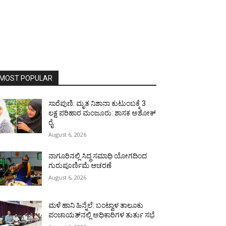
MOST POPULAR
ಸಾರೆಪುಣಿ: ಮೃತ ನಿಶಾನಾ ಕುಟುಂಬಕ್ಕೆ 3
ಲಕ್ಷ ಪರಿಹಾರ ಮಂಜೂರು: ಶಾಸಕ ಅಶೋಕ್
ರೈ
August 6, 2026
ನಾಗೂರಿನಲ್ಲಿ ಸಿದ್ಧ ಸಮಾಧಿ ಯೋಗದಿಂದ
ಗುರುಪೂರ್ಣಿಮೆ ಆಚರಣೆ
August 6, 2026
ಮಳೆ ಹಾನಿ ಹಿನ್ನೆಲೆ: ಬಂಟ್ವಾಳ ತಾಲೂಕು
ಪಂಚಾಯತ್‌ನಲ್ಲಿ ಅಧಿಕಾರಿಗಳ ತುರ್ತು ಸಭೆ