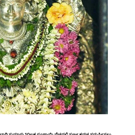
ಬಾರಿ ಸುಮಾರು 10ಲಕ್ಷ ರೂಪಾಯಿ ವೆಚ್ಚದಲ್ಲಿ ಸ್ವರ್ಣ ಕವಚ ಸಮರ್ಪಿಸಲು