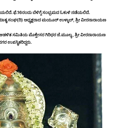
ಡೆಯಲಿದೆ. ಫೆ.16ರಂದು ಬೆಳಿಗ್ಗೆ ಸಂಭ್ರಮದ ಓಕುಳಿ ನಡೆಯಲಿದೆ.
ರರ ಮಾತೃ ಸಂಘ(ರಿ) ಅಧ್ಯಕ್ಷರಾದ ಮಯೂರ್ ಉಳ್ಳಾಲ್, ಶ್ರೀ ವೀರನಾರಾಯಣ
ರದ ಆಡಳಿತ ಸಮಿತಿಯ ಮೊಕ್ತೇಸರ ಗಿರಿಧರ ಜೆ.ಮೂಲ್ಯ , ಶ್ರೀ ವೀರನಾರಾಯಣ
ನಗರ ಉಪಸ್ಥಿತರಿದ್ದರು.