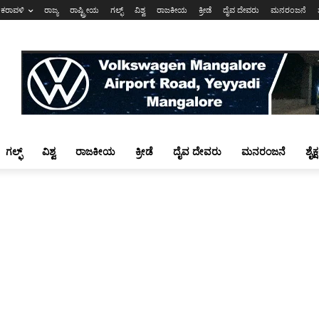
ಕರಾವಳಿ
ರಾಜ್ಯ
ರಾಷ್ಟ್ರೀಯ
ಗಲ್ಫ್
ವಿಶ್ವ
ರಾಜಕೀಯ
ಕ್ರೀಡೆ
ದೈವ ದೇವರು
ಮನರಂಜನೆ
ಗಲ್ಫ್
ವಿಶ್ವ
ರಾಜಕೀಯ
ಕ್ರೀಡೆ
ದೈವ ದೇವರು
ಮನರಂಜನೆ
ಶೈಕ