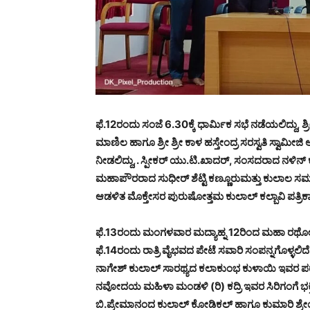
ಫೆ.12ರಂದು ಸಂಜೆ 6.30ಕ್ಕೆ ಧಾರ್ಮಿಕ ಸಭೆ ನಡೆಯಲಿದ್ದು, ಶ್
ಮಾಣಿಲ ಹಾಗೂ ಶ್ರೀ ಶ್ರೀ ಕಾಳ ಹಸ್ತೇಂದ್ರ ಸರಸ್ವತಿ ಸ್ವ
ನೀಡಲಿದ್ದು,. ಸ್ಪೀಕರ್ ಯು.ಟಿ.ಖಾದ‌ರ್, ಸಂಸದರಾದ ನಳಿ
ಮಹಾಪೌರರಾದ ಸುಧೀರ್ ಶೆಟ್ಟಿ ಕಣ್ಣೂರುಮತ್ತು ಕುಲಾಲ ಸಮಾಜದ
ಆಡಳಿತ ಮೊಕ್ತೇಸರ ಪುರುಷೋತ್ತಮ ಕುಲಾಲ್ ಕಲ್ಬಾವಿ ಪತ್ರಿಕಾಗ
ಫೆ.13ರಂದು ಮಂಗಳವಾರ ಮದ್ಯಾಹ್ನ 12ರಿಂದ ಮಹಾ ರಥೋತ್ಸವ
ಫೆ.14ರಂದು ರಾತ್ರಿ ವೈಭವದ ಪೇಟೆ ಸವಾರಿ ಸಂಪನ್ನಗೊಳ್ಳಲಿದ
ನಾಗೇಶ್ ಕುಲಾಲ್ ಸಾರಥ್ಯದ ಕಲಾಕುಂಭ ಕುಳಾಯಿ ಇವರ ಪರ
ನವೋದಯ ಮಹಿಳಾ ಮಂಡಳಿ (ರಿ) ಕದ್ರಿ ಇವರ ಸಿರಿಗಂಗೆ ಭಕ್ತಿ
ಬಿ.ಪ್ರೇಮಾನಂದ ಕುಲಾಲ್ ಕೋಡಿಕಲ್ ಹಾಗೂ ಕುಮಾರಿ ಶ್ರೇಯ