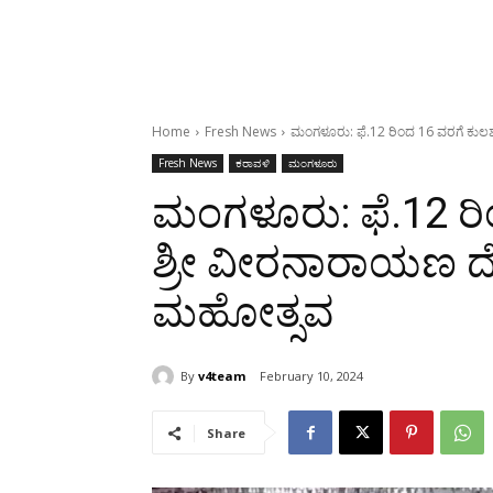
Home
Fresh News
ಮಂಗಳೂರು: ಫೆ.12 ರಿಂದ 16 ವರಗೆ ಕುಲ
Fresh News
ಕರಾವಳಿ
ಮಂಗಳೂರು
ಮಂಗಳೂರು: ಫೆ.12 ರ
ಶ್ರೀ ವೀರನಾರಾಯಣ ದೇ
ಮಹೋತ್ಸವ
By
v4team
February 10, 2024
Share