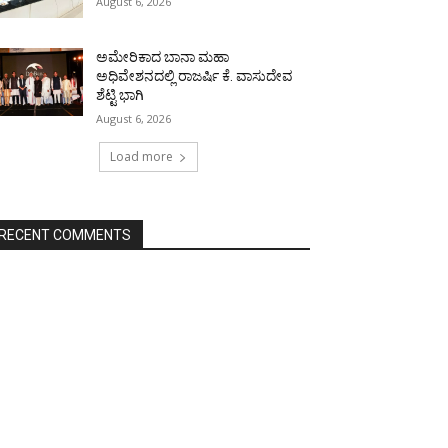
August 6, 2026
ಅಮೇರಿಕಾದ ಬಾನಾ ಮಹಾ
ಅಧಿವೇಶನದಲ್ಲಿ ರಾಜರ್ಷಿ ಕೆ. ವಾಸುದೇವ
ಶೆಟ್ಟಿ ಭಾಗಿ
August 6, 2026
Load more
RECENT COMMENTS