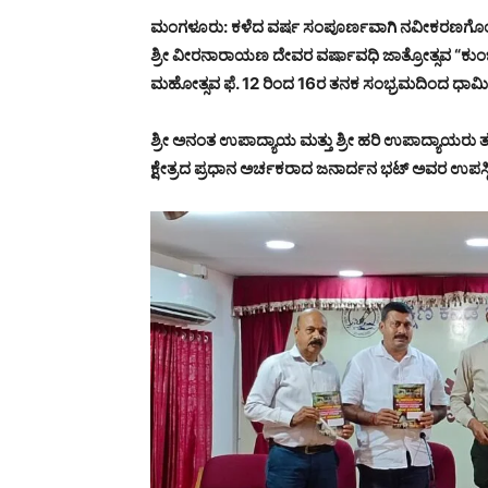
ಮಂಗಳೂರು: ಕಳೆದ ವರ್ಷ ಸಂಪೂರ್ಣವಾಗಿ ನವೀಕರಣಗೊಂಡ
ಶ್ರೀ ವೀರನಾರಾಯಣ ದೇವರ ವರ್ಷಾವಧಿ ಜಾತ್ರೋತ್ಸವ “ಕುಂ
ಮಹೋತ್ಸವ ಫೆ. 12 ರಿಂದ 16ರ ತನಕ ಸಂಭ್ರಮದಿಂದ ಧಾರ್ಮ
ಶ್ರೀ ಅನಂತ ಉಪಾದ್ಯಾಯ ಮತ್ತು ಶ್ರೀ ಹರಿ ಉಪಾದ್ಯಾಯರು ತಂತ
ಕ್ಷೇತ್ರದ ಪ್ರಧಾನ ಅರ್ಚಕರಾದ ಜನಾರ್ದನ ಭಟ್ ಅವರ ಉಪಸ್ಥಿತಿ