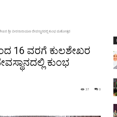
ಶೇಖರ ಶ್ರೀ ವೀರನಾರಾಯಣ ದೇವಸ್ಥಾನದಲ್ಲಿ ಕುಂಭ ಮಹೋತ್ಸವ
ಿಂದ 16 ವರಗೆ ಕುಲಶೇಖರ
ವಸ್ಥಾನದಲ್ಲಿ ಕುಂಭ
37
0