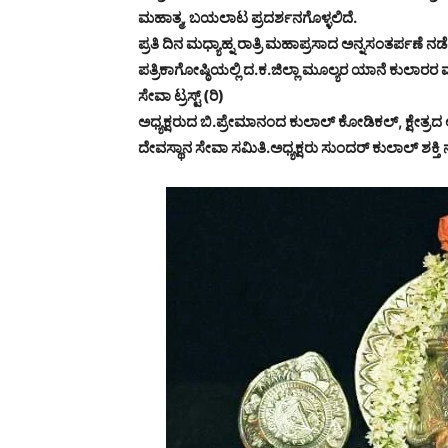
ಮಹಾತ್ಮ, ಬಯಲಾಟ ಪ್ರದರ್ಶನಗೊಳ್ಳಲಿದೆ.
ಪ್ರತಿ ದಿನ ಮಧ್ಯಾಹ್ನ ರಾತ್ರಿ ಮಹಾಪ್ರಸಾದ ಅನ್ನಸಂತರ್ಪಣೆ ನ
ಪತ್ರಿಕಾಗೋಷ್ಠಿಯಲ್ಲಿ ದ.ಕ.ಜಿಲ್ಲಾ ಮೂಲ್ಯರ ಯಾನೆ ಕುಲಾ
ಸೇವಾ ಟ್ರಸ್ಟ್ (ರಿ)
ಅಧ್ಯಕ್ಷರುದ ಬಿ.ಪ್ರೇಮಾನಂದ ಕುಲಾಲ್ ಕೋಡಿಕಲ್, ಕ್ಷೇತ್
ದೇವಸ್ಥಾನ ಸೇವಾ ಸಮಿತಿ.ಅಧ್ಯಕ್ಷರು ಸುಂದರ್ ಕುಲಾಲ್ ಶಕ್ತಿ 