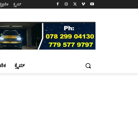
ಶೈಕ್ಷಣಿಕ
ಕ್ರೈಮ್
್ಷಣಿಕ
ಕ್ರೈಮ್