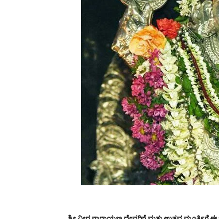
ಶ್ರೀ ವೀರ ನಾರಾಯಣ ದೇವರಿಗೆ ಮತ್ತು ಉತ್ಸವ ಮೂರ್ತಿಗೆ ಈ 