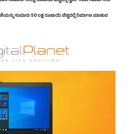
ಾವಣಿಯನ್ನು ಸುಮಾರು 50 ಲಕ್ಷ ರೂಪಾಯಿ ವೆಚ್ಚದಲ್ಲಿ ನಿರ್ಮಾಣ ಮಾಡುವ