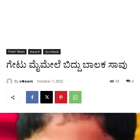
Fresh News
ಕರಾವಳಿ
ಮಂಗಳೂರು
ಗೇಟು ಮೈಮೇಲೆ ಬಿದ್ದು ಬಾಲಕ ಸಾವು
By
v4team
October 7, 2022
33
0