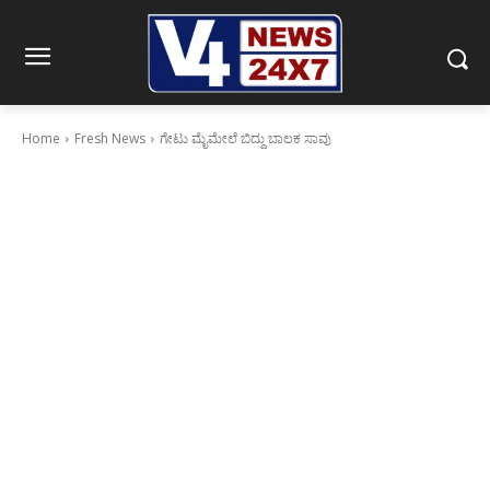
Home
Fresh News
ಗೇಟು ಮೈಮೇಲೆ ಬಿದ್ದು ಬಾಲಕ ಸಾವು