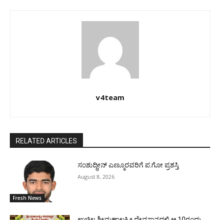
v4team
RELATED ARTICLES
ಸಂಶುದ್ಧೀನ್ ಎಣ್ಮೂರವರಿಗೆ ಪ.ಗೋ ಪ್ರಶಸ್ತಿ
August 8, 2026
Fresh News
ಉಚ್ಚಿಲ ಶ್ರೀಮಹಾಲಕ್ಷ್ಮೀ ದೇವಸ್ಥಾನದಲ್ಲಿ ಆ.10ರಂದು