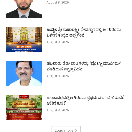
August 8, 2026
ಉಚ್ಚಿಲ ಶ್ರೀಮಹಾಲಕ್ಷ್ಮೀ ದೇವಸ್ಥಾನದಲ್ಲಿ ಆ.10ರಂದು
ವಿಶೇಷ ತುಪ್ಪದ ಅಪ್ಪ ಸೇವೆ
August 8, 2026
ಹಲವಾರು ಡೆಡ್ ಬಾಡಿಗಳನ್ನು “ಪೋಸ್ಟ್ ಮಾರ್ಟಮ್”
ಮಾಡಿರುವ ಜಗ್ಗಣ್ಣ ನಿಧನ
August 8, 2026
ಕಾಂತಾವರದಲ್ಲಿ ಆ.9ರಂದು ಪ್ರಥಮ ವರ್ಷದ ‘ಬಿರುವೆರೆ
ಆಟಿದ ಕೂಟ’
August 8, 2026
Load more