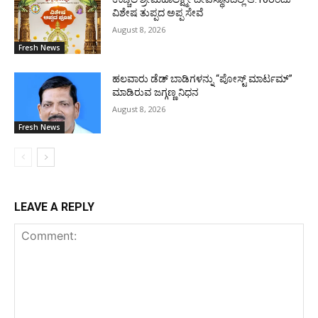
ವಿಶೇಷ ತುಪ್ಪದ ಅಪ್ಪ ಸೇವೆ
August 8, 2026
Fresh News
ಹಲವಾರು ಡೆಡ್ ಬಾಡಿಗಳನ್ನು “ಪೋಸ್ಟ್ ಮಾರ್ಟಮ್”
ಮಾಡಿರುವ ಜಗ್ಗಣ್ಣ ನಿಧನ
August 8, 2026
Fresh News
LEAVE A REPLY