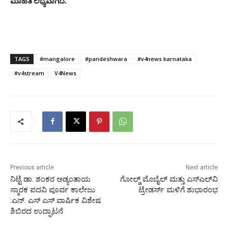
ಮಾಹಿತಿ ಲಭ್ಯವಾಗಿದೆ.
TAGS
#mangalore
#pandeshwara
#v4news karnataka
#v4stream
V4News
Previous article
Next article
ನಿಟ್ಟೆ ಡಾ. ಶಂಕರ ಅಡ್ಯಂತಾಯ
ಗೋಲ್ಡ್ ಮೊಬೈಲ್ ಮತ್ತು ಎಸ್‍ಎಲ್‍ವಿ
ಸ್ಮಾರಕ ಪದವಿ ಪೂರ್ವ ಕಾಲೇಜು
ಟ್ರೇಡರ್ಸ್ ಮಳಿಗೆ ಶುಭಾರಂಭ
:ಎನ್. ಎಸ್ ಎಸ್ ವಾರ್ಷಿಕ ವಿಶೇಷ
ಶಿಬಿರದ ಉದ್ಘಾಟನೆ