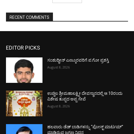
RECENT COMMENTS
EDITOR PICKS
ಸಂಶುದ್ಧೀನ್ ಎಣ್ಮೂರವರಿಗೆ ಪ.ಗೋ ಪ್ರಶಸ್ತಿ
August 8, 2026
ಉಚ್ಚಿಲ ಶ್ರೀಮಹಾಲಕ್ಷ್ಮೀ ದೇವಸ್ಥಾನದಲ್ಲಿ ಆ.10ರಂದು
ವಿಶೇಷ ತುಪ್ಪದ ಅಪ್ಪ ಸೇವೆ
August 8, 2026
ಹಲವಾರು ಡೆಡ್ ಬಾಡಿಗಳನ್ನು “ಪೋಸ್ಟ್ ಮಾರ್ಟಮ್”
ಮಾಡಿರುವ ಜಗ್ಗಣ್ಣ ನಿಧನ