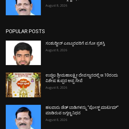
August 8, 2026
POPULAR POSTS
ಸಂಶುದ್ಧೀನ್ ಎಣ್ಮೂರವರಿಗೆ ಪ.ಗೋ ಪ್ರಶಸ್ತಿ
August 8, 2026
ಉಚ್ಚಿಲ ಶ್ರೀಮಹಾಲಕ್ಷ್ಮೀ ದೇವಸ್ಥಾನದಲ್ಲಿ ಆ.10ರಂದು
ವಿಶೇಷ ತುಪ್ಪದ ಅಪ್ಪ ಸೇವೆ
August 8, 2026
ಹಲವಾರು ಡೆಡ್ ಬಾಡಿಗಳನ್ನು “ಪೋಸ್ಟ್ ಮಾರ್ಟಮ್”
ಮಾಡಿರುವ ಜಗ್ಗಣ್ಣ ನಿಧನ
August 8, 2026