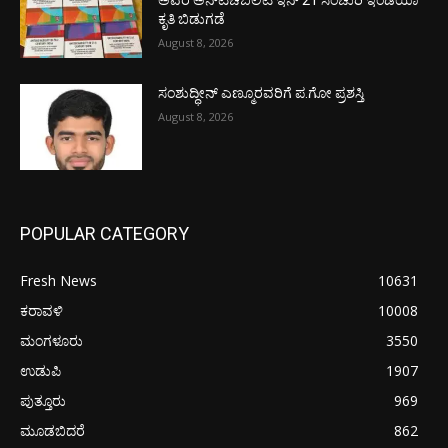
ಅವರ ಅನ್‌ಟಚೆಬಿಲಿಟಿ ಇನ್ 21 ಸೆಂಚುರಿ ಇಂಡಿಯಾ
ಕೃತಿ ಬಿಡುಗಡೆ
August 8, 2026
ಸಂಶುದ್ಧೀನ್ ಎಣ್ಮೂರವರಿಗೆ ಪ.ಗೋ ಪ್ರಶಸ್ತಿ
August 8, 2026
POPULAR CATEGORY
Fresh News
10631
ಕರಾವಳಿ
10008
ಮಂಗಳೂರು
3550
ಉಡುಪಿ
1907
ಪುತ್ತೂರು
969
ಮೂಡಬಿದರೆ
862