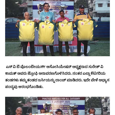
ಎಸ್ ವಿ ಟಿ ವೊಲಂಟೀಯರ್ಸ್ ಅಸೋಸಿಯೇಷನ್ ಅಧ್ಯಕ್ಷರಾದ ಸುರೇಶ್ ವಿ
ಕಾಮತ್ ಅವರು ಟ್ರೋಫಿ ಅನಾವರಣಗೊಳಿಸಿದರು. ನಂತರ ಎಲ್ಲಾ ಕೆಟಗರಿಯ
ತಂಡಗಳು ತಮ್ಮ ತಂಡದ ಜರ್ಸಿಯನ್ನು ಲಾಂಚ್ ಮಾಡಿದರು. ಇದೇ ವೇಳೆ ಅಭ್ಯಾಸ
ಪಂದ್ಯವು ಆರಂಭಗೊಂಡಿತು.