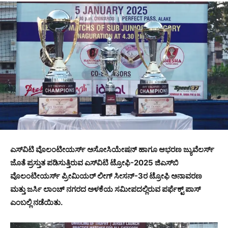
ಎಸ್‌ವಿಟಿ ವೊಲಂಟೀಯರ್ಸ್ ಅಸೋಸಿಯೇಷನ್ ಹಾಗೂ ಆಭರಣ ಜ್ಯುವೆಲರ್ಸ್
ಜೊತೆ ಪ್ರಸ್ತುತ ಪಡಿಸುತ್ತಿರುವ ಎಸ್‌ವಿಟಿ ಟ್ರೋಫಿ-2025 ಜಿಎಸ್‌ಬಿ
ವೊಲಂಟೀಯರ್ಸ್ ಪ್ರೀಮಿಯರ್ ಲೀಗ್ ಸೀಸನ್-3ರ ಟ್ರೋಫಿ ಅನಾವರಣ
ಮತ್ತು ಜರ್ಸಿ ಲಾಂಚ್ ನಗರದ ಅಳಕೆಯ ಸಮೀಪದಲ್ಲಿರುವ ಪರ್ಫೆಕ್ಟ್ ಪಾಸ್
ಎಂಬಲ್ಲಿ ನಡೆಯಿತು.