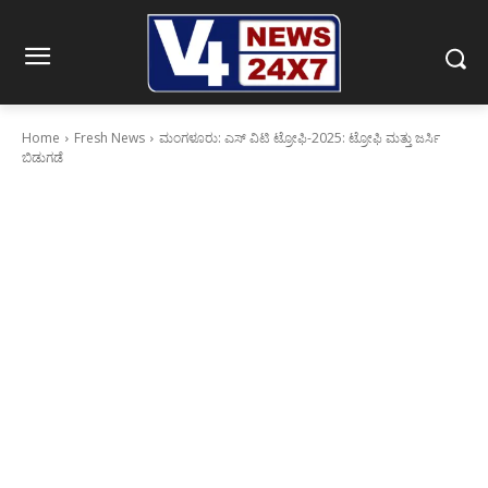
Home
Fresh News
ಮಂಗಳೂರು: ಎಸ್‌ ವಿಟಿ ಟ್ರೋಫಿ-2025: ಟ್ರೋಫಿ ಮತ್ತು ಜರ್ಸಿ
ಬಿಡುಗಡೆ