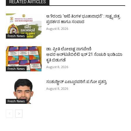
RELATED ARTICLES
ಆ.9ರಂದು ‘ಆಟಿ ತಿಂಗಳ ಭೂತಾರಾಧನೆ’ : ಸಾಕ್ಷ್ಯ ಚಿತ್ರ
ಪ್ರದರ್ಶನ ಹಾಗೂ ಸಂವಾದ
August 8, 2026
Fresh News
ಡಾ. ಪ್ರೀತಿ ಲೋಲಾಕ್ಷ ನಾಗವೇಣಿ
ಅವರ ಅನ್‌ಟಚೆಬಿಲಿಟಿ ಇನ್ 21 ಸೆಂಚುರಿ ಇಂಡಿಯಾ
ಕೃತಿ ಬಿಡುಗಡೆ
August 8, 2026
Fresh News
ಸಂಶುದ್ಧೀನ್ ಎಣ್ಮೂರವರಿಗೆ ಪ.ಗೋ ಪ್ರಶಸ್ತಿ
August 8, 2026
Fresh News