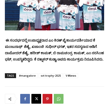
ಈ ಸಂದರ್ಭದಲ್ಲಿ ಉಪಾಧ್ಯಕ್ಷರಾದ ಎಂ ಕಿರಣ್ ಪೈ ಕಾರ್ಯದರ್ಶಿಯಾದ ಕೆ
ಮಂಜುನಾಥ್ ಶೆಣೈ , ಖಜಾಂಚಿ ಸುಧೀರ್ ಭಗತ್, ಇತರ ಸದಸ್ಯರಾದ ಅಡಿಗೆ
ದಾಮೋದರ್ ಶೆಣೈ , ಹರೀಶ್ ಕಾಮತ್, ಬಿ ರಾಮಚಂದ್ರ ಕಾಮತ್, ಎಂ ನರಸಿಂಹ
ಭಟ್, ಉಪಸ್ಥಿತರಿದ್ದರು ಕೆ ರತ್ನಾಕರ್ ಕುಡ್ವಾ ಅವರು ಕಾರ್ಯಕ್ರಮ ನಿರೂಪಿಸಿದರು.
TAGS
#mangalore
svt trophy-2025
V4News