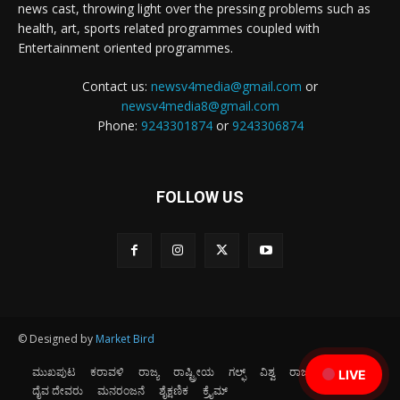
news cast, throwing light over the pressing problems such as
health, art, sports related programmes coupled with
Entertainment oriented programmes.
Contact us:
newsv4media@gmail.com
or
newsv4media8@gmail.com
Phone:
9243301874
or
9243306874
FOLLOW US
© Designed by
Market Bird
ಮುಖಪುಟ
ಕರಾವಳಿ
ರಾಜ್ಯ
ರಾಷ್ಟ್ರೀಯ
ಗಲ್ಫ್
ವಿಶ್ವ
ರಾಜಕೀಯ
ಕ್ರೀಡೆ
LIVE
ದೈವ ದೇವರು
ಮನರಂಜನೆ
ಶೈಕ್ಷಣಿಕ
ಕ್ರೈಮ್