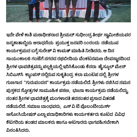
ಇದೇ ವೇಳೆ ಕಾಶಿ ಮಠಾಧೀಶರಾದ ಶ್ರೀಮದ್ ಸುಧೀಂದ್ರ ತೀರ್ಥ ಸ್ವಾಮೀಜಿಯವರ
ಜನ್ಮಶಾತಾಬ್ದಿಯ ಆರಾಧನೆಯ ಪ್ರಯುಕ್ತ ಜನವರಿ ೧೦ರಂದು ನಡೆಯುವ
ಕಾರ್ಯಕ್ರಮದ ಬಗ್ಗೆ ಸುರೇಶ್ ವಿ ಕಾಮತ್ ಮಾಹಿತಿ ನೀಡಿದರು. ಆ ದಿನ
ಸಾಯಂಕಾಲ6 ಗಂಟೆಗೆ ನಗರದ ರಥಬೀದಿಯ ವೆಂಕಟರಮಣ ದೇವಸ್ಥಾನದಿಂದ
ಶ್ರೀಗಳ ಭಾವಚಿತ್ರವನ್ನು ಪಲ್ಲಕ್ಕಿಯಲ್ಲಿ ಇರಿಸಿಕೊಂಡು ಕೆನರಾ ಹೈಸ್ಕೂಲ್ ಮೇನ್
ಸಿಬಿಎಸ್‌ಸಿ ಕ್ಯಾಂಪಸ್ ನಲ್ಲಿರುವ ಸುಕೃತಿಂದ್ರ ಕಲಾ ಮಂಟಪ ದಲ್ಲಿ ಶ್ರೀಗಳ
ಗುಣಗಾನ “ಗುರುವಂದನ” ಕಾರ್ಯಕ್ರಮ ನಡೆಯಲಿದೆ. ಶ್ರೀಗಳು ರಚಿಸಿದ ನಮನ
ಪುಸ್ತಕದ ಸ್ತೋತ್ರಗಳ ಸಾಮೂಹಿಕ ಪಠಣ, ಭಜನಾ ಕಾರ್ಯಕ್ರಮ ನಡೆಯಲಿದ್ದು,
ನಂತರ ಶ್ರೀಗಳ ಭಾವಚಿತ್ರಕ್ಕೆ ಮಂಗಳಾರತಿ ತದನಂತರ ಪ್ರಸಾದ ವಿತರಣೆ
ನಡೆಯಲಿದೆ. ಸಮಾಜ ಬಾಂಧವರು, ಎಸ್ ವಿ ಟಿ ವೊಲಂಟೀಯರ್ಸ್
ಅಸೋಸಿಯೇಷನ್ ಎಲ್ಲಾ ಪದಾಧಿಕಾರಿಗಳು ಕಾರ್ಯಕರ್ತರು ಕೂಟದ ವಿವಿಧ
ಕೆಟಗರಿಯ ತಂಡದ ಮಾಲಕರು ಹಾಗೂ ಆಟಗಾರರು ಭಾಗವಹಿಸಬೇಕಾಗಿ
ವಿನಂತಿಸಿದರು.