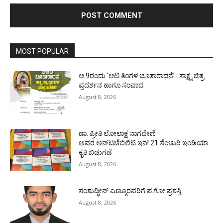
MOST POPULAR
ಆ.9ರಂದು ‘ಆಟಿ ತಿಂಗಳ ಭೂತಾರಾಧನೆ’ : ಸಾಕ್ಷ್ಯ ಚಿತ್ರ
ಪ್ರದರ್ಶನ ಹಾಗೂ ಸಂವಾದ
August 8, 2026
ಡಾ. ಪ್ರೀತಿ ಲೋಲಾಕ್ಷ ನಾಗವೇಣಿ
ಅವರ ಅನ್‌ಟಚೆಬಿಲಿಟಿ ಇನ್ 21 ಸೆಂಚುರಿ ಇಂಡಿಯಾ
ಕೃತಿ ಬಿಡುಗಡೆ
August 8, 2026
ಸಂಶುದ್ಧೀನ್ ಎಣ್ಮೂರವರಿಗೆ ಪ.ಗೋ ಪ್ರಶಸ್ತಿ
August 8, 2026