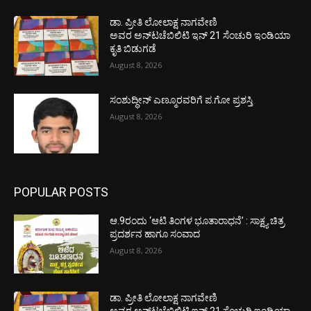
ಡಾ. ಪ್ರೀತಿ ಲೋಲಾಕ್ಷ ನಾಗವೇಣಿ
ಅವರ ಅನ್‌ಟಚೆಬಿಲಿಟಿ ಇನ್ 21 ಸೆಂಚುರಿ ಇಂಡಿಯಾ
ಕೃತಿ ಬಿಡುಗಡೆ
August 8, 2026
ಸಂಶುದ್ಧೀನ್ ಎಣ್ಮೂರವರಿಗೆ ಪ.ಗೋ ಪ್ರಶಸ್ತಿ
August 8, 2026
POPULAR POSTS
ಆ.9ರಂದು ‘ಆಟಿ ತಿಂಗಳ ಭೂತಾರಾಧನೆ’ : ಸಾಕ್ಷ್ಯ ಚಿತ್ರ
ಪ್ರದರ್ಶನ ಹಾಗೂ ಸಂವಾದ
August 8, 2026
ಡಾ. ಪ್ರೀತಿ ಲೋಲಾಕ್ಷ ನಾಗವೇಣಿ