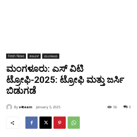
Fresh News
ಕರಾವಳಿ
ಮಂಗಳೂರು
ಮಂಗಳೂರು: ಎಸ್‌ ವಿಟಿ
ಟ್ರೋಫಿ-2025: ಟ್ರೋಫಿ ಮತ್ತು ಜರ್ಸಿ
ಬಿಡುಗಡೆ
By
v4team
January 5, 2025
56
0