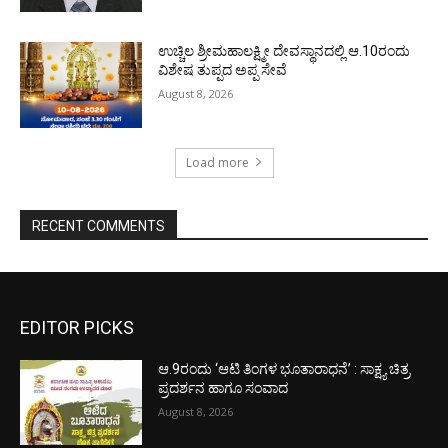
ಉಚ್ಚಿಲ ಶ್ರೀಮಹಾಲಕ್ಷ್ಮೀ ದೇವಸ್ಥಾನದಲ್ಲಿ ಆ.10ರಂದು
ವಿಶೇಷ ತುಪ್ಪದ ಅಪ್ಪ ಸೇವೆ
August 8, 2026
Load more
RECENT COMMENTS
EDITOR PICKS
ಆ.9ರಂದು ‘ಆಟಿ ತಿಂಗಳ ಭೂತಾರಾಧನೆ’ : ಸಾಕ್ಷ್ಯ ಚಿತ್ರ
ಪ್ರದರ್ಶನ ಹಾಗೂ ಸಂವಾದ
August 8, 2026