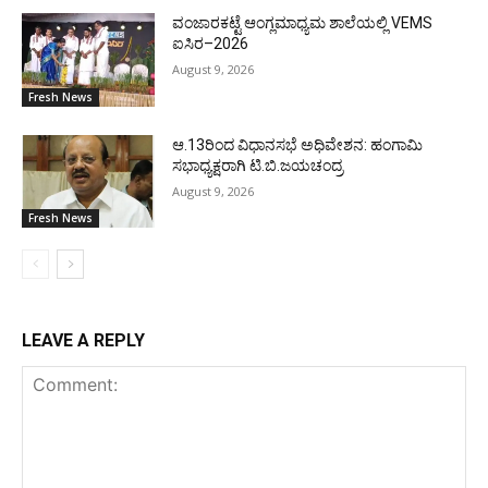
ವಂಜಾರಕಟ್ಟೆ ಆಂಗ್ಲಮಾಧ್ಯಮ ಶಾಲೆಯಲ್ಲಿ VEMS
ಐಸಿರ–2026
August 9, 2026
Fresh News
ಆ.13ರಿಂದ ವಿಧಾನಸಭೆ ಅಧಿವೇಶನ: ಹಂಗಾಮಿ
ಸಭಾಧ್ಯಕ್ಷರಾಗಿ ಟಿ.ಬಿ.ಜಯಚಂದ್ರ
August 9, 2026
Fresh News
LEAVE A REPLY