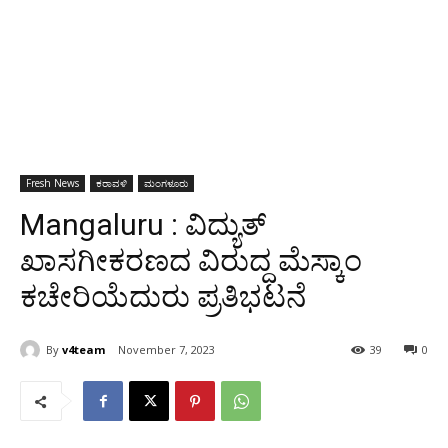
Fresh News
ಕರಾವಳಿ
ಮಂಗಳೂರು
Mangaluru : ವಿದ್ಯುತ್
ಖಾಸಗೀಕರಣದ ವಿರುದ್ದ ಮೆಸ್ಕಾಂ
ಕಚೇರಿಯೆದುರು ಪ್ರತಿಭಟನೆ
By
v4team
November 7, 2023
39
0