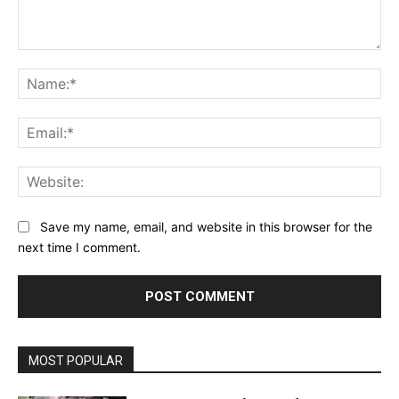
Comment:
Na
Ema
Web
Save my name, email, and website in this browser for the
next time I comment.
MOST POPULAR