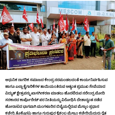
ಆಧುನಿಕ ನಾಗರಿಕ ಸಮಾಜದ ಕೇಂದ್ರ ನರಮಂಡಲದಂತೆ ಕಾರ್ಯನಿರ್ವಹಿಸುವ
ಹಾಗೂ ಎಲ್ಲಾ ಕೈಗಾರಿಕೆಗಳ ತಾಯಿಯಂತಿರುವ ಅತ್ಯಂತ ಪ್ರಮುಖ ಸೇವೆಯಾದ
ವಿದ್ಯುತ್ ಕ್ಷೇತ್ರವನ್ನು ಖಾಸಗೀಕರಣ ಮಾಡಲು ಹೊರಟಿರುವ ನರೇಂದ್ರ ಮೋದಿ
ಸರಕಾರದ ಕಾರ್ಪೊರೇಟ್ ಪರ ನೀತಿಯನ್ನು ವಿರೋಧಿಸಿ ದೇಶಾದ್ಯಂತ ನಡೆದ
ಹೋರಾಟದ ಭಾಗವಾಗಿ ಮಂಗಳೂರಿನ ಬಿಜೈಯಲ್ಲಿರುವ ಮೆಸ್ಕಾಂ ಪ್ರಧಾನ
ಕಚೇರಿ,ತೊಕ್ಕೋಟು ಹಾಗೂ ಗುರುಪುರ ಕೈಕಂಬ ಮೆಸ್ಕಾಂ ಕಚೇರಿಯೆದುರು ರೈತ