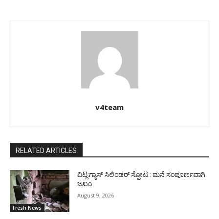
v4team
RELATED ARTICLES
ವಿಟ್ಲ:ಗ್ಯಾಸ್ ಸಿಲಿಂಡರ್ ಸ್ಪೋಟ : ಮನೆ ಸಂಪೂರ್ಣವಾಗಿ
ಜಖಂ
August 9, 2026
Fresh News