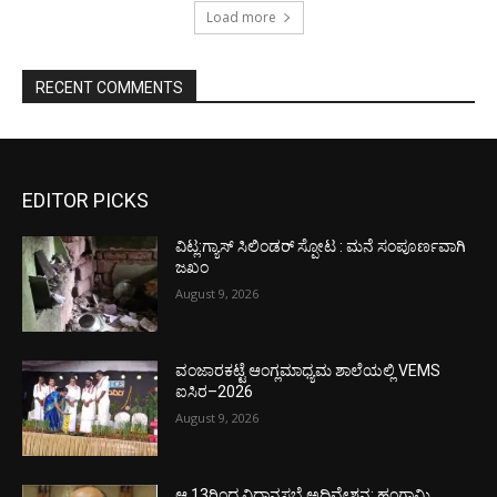
Load more
RECENT COMMENTS
EDITOR PICKS
ವಿಟ್ಲ:ಗ್ಯಾಸ್ ಸಿಲಿಂಡರ್ ಸ್ಪೋಟ : ಮನೆ ಸಂಪೂರ್ಣವಾಗಿ
ಜಖಂ
August 9, 2026
ವಂಜಾರಕಟ್ಟೆ ಆಂಗ್ಲಮಾಧ್ಯಮ ಶಾಲೆಯಲ್ಲಿ VEMS
ಐಸಿರ–2026
August 9, 2026
ಆ.13ರಿಂದ ವಿಧಾನಸಭೆ ಅಧಿವೇಶನ: ಹಂಗಾಮಿ