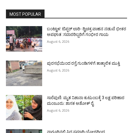
MOST POPULAR
ಬಂಟ್ವಾಳ: ಟಿಪ್ಪರ್ ಲಾರಿ- ದ್ವಿಚಕ್ರ ವಾಹನ ನಡುವೆ ಭೀಕರ
ಅಪಘಾತ :ಸವಾರರಿಬ್ಬರಿಗೆ ಗಂಭೀರ ಗಾಯ
August 6, 2026
ಪುರಸಭೆಯಿಂದ ರಸ್ತೆ ಗುಂಡಿಗಳಿಗೆ ತಾತ್ಕಾಲಿಕ ಮುಕ್ತಿ
August 6, 2026
ಸಾರೆಪುಣಿ: ಮೃತ ನಿಶಾನಾ ಕುಟುಂಬಕ್ಕೆ 3 ಲಕ್ಷ ಪರಿಹಾರ
ಮಂಜೂರು: ಶಾಸಕ ಅಶೋಕ್ ರೈ
August 6, 2026
ನಾಗೂರಿನಲ್ಲಿ ಸಿದ್ಧ ಸಮಾಧಿ ಯೋಗದಿಂದ