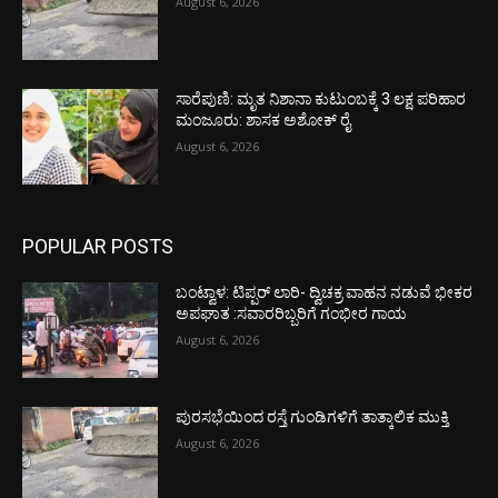
August 6, 2026
ಸಾರೆಪುಣಿ: ಮೃತ ನಿಶಾನಾ ಕುಟುಂಬಕ್ಕೆ 3 ಲಕ್ಷ ಪರಿಹಾರ
ಮಂಜೂರು: ಶಾಸಕ ಅಶೋಕ್ ರೈ
August 6, 2026
POPULAR POSTS
ಬಂಟ್ವಾಳ: ಟಿಪ್ಪರ್ ಲಾರಿ- ದ್ವಿಚಕ್ರ ವಾಹನ ನಡುವೆ ಭೀಕರ
ಅಪಘಾತ :ಸವಾರರಿಬ್ಬರಿಗೆ ಗಂಭೀರ ಗಾಯ
August 6, 2026
ಪುರಸಭೆಯಿಂದ ರಸ್ತೆ ಗುಂಡಿಗಳಿಗೆ ತಾತ್ಕಾಲಿಕ ಮುಕ್ತಿ
August 6, 2026