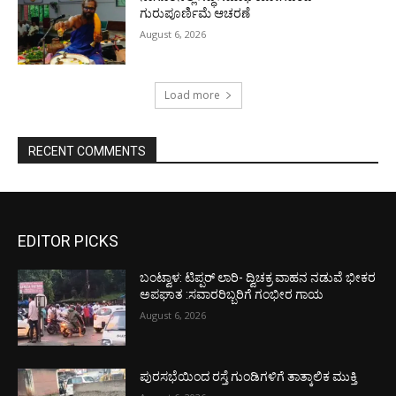
ಗುರುಪೂರ್ಣಿಮೆ ಆಚರಣೆ
August 6, 2026
Load more
RECENT COMMENTS
EDITOR PICKS
ಬಂಟ್ವಾಳ: ಟಿಪ್ಪರ್ ಲಾರಿ- ದ್ವಿಚಕ್ರ ವಾಹನ ನಡುವೆ ಭೀಕರ
ಅಪಘಾತ :ಸವಾರರಿಬ್ಬರಿಗೆ ಗಂಭೀರ ಗಾಯ
August 6, 2026
ಪುರಸಭೆಯಿಂದ ರಸ್ತೆ ಗುಂಡಿಗಳಿಗೆ ತಾತ್ಕಾಲಿಕ ಮುಕ್ತಿ