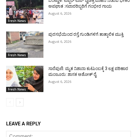
ಬಂಟ್ವಾಳ: ಟಿಪ್ಪರ್ ಲಾರಿ- ದ್ವಿಚಕ್ರ ವಾಹನ ನಡುವೆ ಭೀಕರ
ಅಪಘಾತ :ಸವಾರರಿಬ್ಬರಿಗೆ ಗಂಭೀರ ಗಾಯ
August 6, 2026
Fresh News
ಪುರಸಭೆಯಿಂದ ರಸ್ತೆ ಗುಂಡಿಗಳಿಗೆ ತಾತ್ಕಾಲಿಕ ಮುಕ್ತಿ
August 6, 2026
Fresh News
ಸಾರೆಪುಣಿ: ಮೃತ ನಿಶಾನಾ ಕುಟುಂಬಕ್ಕೆ 3 ಲಕ್ಷ ಪರಿಹಾರ
ಮಂಜೂರು: ಶಾಸಕ ಅಶೋಕ್ ರೈ
August 6, 2026
Fresh News
LEAVE A REPLY