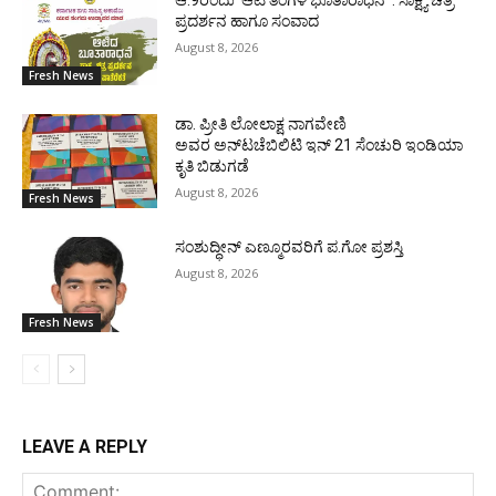
ಪ್ರದರ್ಶನ ಹಾಗೂ ಸಂವಾದ
August 8, 2026
Fresh News
ಡಾ. ಪ್ರೀತಿ ಲೋಲಾಕ್ಷ ನಾಗವೇಣಿ
ಅವರ ಅನ್‌ಟಚೆಬಿಲಿಟಿ ಇನ್ 21 ಸೆಂಚುರಿ ಇಂಡಿಯಾ
ಕೃತಿ ಬಿಡುಗಡೆ
August 8, 2026
Fresh News
ಸಂಶುದ್ಧೀನ್ ಎಣ್ಮೂರವರಿಗೆ ಪ.ಗೋ ಪ್ರಶಸ್ತಿ
August 8, 2026
Fresh News
LEAVE A REPLY