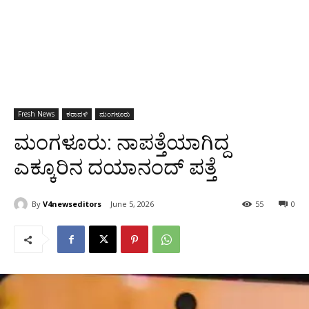
Fresh News
ಕರಾವಳಿ
ಮಂಗಳೂರು
ಮಂಗಳೂರು: ನಾಪತ್ತೆಯಾಗಿದ್ದ
ಎಕ್ಕೂರಿನ ದಯಾನಂದ್ ಪತ್ತೆ
By
V4newseditors
June 5, 2026
55
0