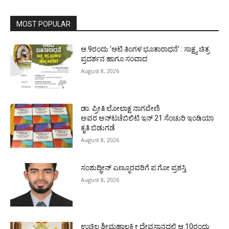
MOST POPULAR
ಆ.9ರಂದು ‘ಆಟಿ ತಿಂಗಳ ಭೂತಾರಾಧನೆ’ : ಸಾಕ್ಷ್ಯ ಚಿತ್ರ
ಪ್ರದರ್ಶನ ಹಾಗೂ ಸಂವಾದ
August 8, 2026
ಡಾ. ಪ್ರೀತಿ ಲೋಲಾಕ್ಷ ನಾಗವೇಣಿ
ಅವರ ಅನ್‌ಟಚೆಬಿಲಿಟಿ ಇನ್ 21 ಸೆಂಚುರಿ ಇಂಡಿಯಾ
ಕೃತಿ ಬಿಡುಗಡೆ
August 8, 2026
ಸಂಶುದ್ಧೀನ್ ಎಣ್ಮೂರವರಿಗೆ ಪ.ಗೋ ಪ್ರಶಸ್ತಿ
August 8, 2026
ಉಚ್ಚಿಲ ಶ್ರೀಮಹಾಲಕ್ಷ್ಮೀ ದೇವಸ್ಥಾನದಲ್ಲಿ ಆ.10ರಂದು