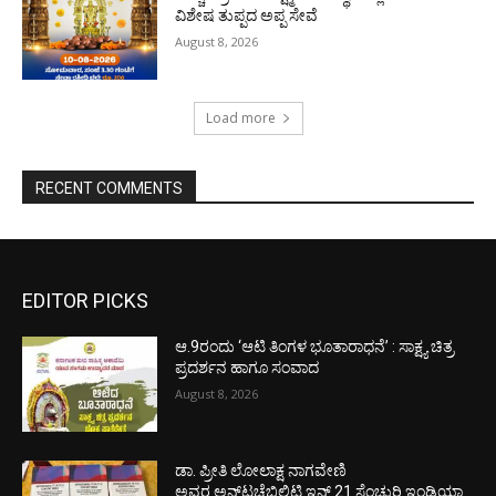
ವಿಶೇಷ ತುಪ್ಪದ ಅಪ್ಪ ಸೇವೆ
August 8, 2026
Load more
RECENT COMMENTS
EDITOR PICKS
ಆ.9ರಂದು ‘ಆಟಿ ತಿಂಗಳ ಭೂತಾರಾಧನೆ’ : ಸಾಕ್ಷ್ಯ ಚಿತ್ರ
ಪ್ರದರ್ಶನ ಹಾಗೂ ಸಂವಾದ
August 8, 2026
ಡಾ. ಪ್ರೀತಿ ಲೋಲಾಕ್ಷ ನಾಗವೇಣಿ
ಅವರ ಅನ್‌ಟಚೆಬಿಲಿಟಿ ಇನ್ 21 ಸೆಂಚುರಿ ಇಂಡಿಯಾ