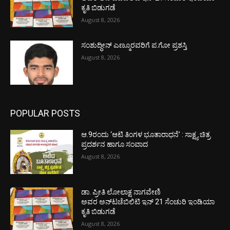
ಕೃತಿ ಬಿಡುಗಡೆ
August 8, 2026
ಸಂಶುದ್ಧೀನ್ ಎಣ್ಮೂರವರಿಗೆ ಪ.ಗೋ ಪ್ರಶಸ್ತಿ
August 8, 2026
POPULAR POSTS
ಆ.9ರಂದು ‘ಆಟಿ ತಿಂಗಳ ಭೂತಾರಾಧನೆ’ : ಸಾಕ್ಷ್ಯ ಚಿತ್ರ
ಪ್ರದರ್ಶನ ಹಾಗೂ ಸಂವಾದ
August 8, 2026
ಡಾ. ಪ್ರೀತಿ ಲೋಲಾಕ್ಷ ನಾಗವೇಣಿ
ಅವರ ಅನ್‌ಟಚೆಬಿಲಿಟಿ ಇನ್ 21 ಸೆಂಚುರಿ ಇಂಡಿಯಾ
ಕೃತಿ ಬಿಡುಗಡೆ
August 8, 2026