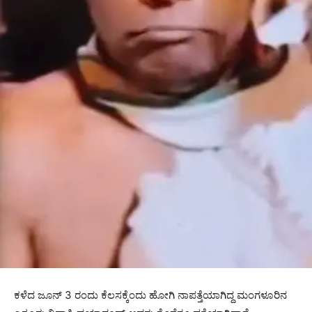
ಕಳೆದ ಜೂನ್ 3 ರಂದು ಕೆಲಸಕ್ಕೆಂದು ಹೋಗಿ ನಾಪತ್ತೆಯಾಗಿದ್ದ ಮಂಗಳೂರಿನ