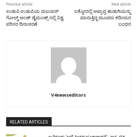
Previous article
Next article
ಉಡುಪಿ:ಉಡುಪಿಯ ಮಲಬಾರ್
ಲಕ್ನೋದಲ್ಲಿ ಅಪ್ರಾಪ್ತ ಹುಡುಗಿಯನ್ನು
ಗೋಲ್ಡ್ ಅಂಡ್ ಡೈಮಂಡ್ಸ್ ನಲ್ಲಿ ವಿಶ್ವ
ಮಾರುತ್ತಿದ್ದ ಮೂವರು ಕದೀಮರ
ಪರಿಸರ ದಿನಾಚರಣೆ
ಬಂಧನ
V4newseditors
RELATED ARTICLES
ಆ.9ರಂದು ‘ಆಟಿ ತಿಂಗಳ ಭೂತಾರಾಧನೆ’ : ಸಾಕ್ಷ್ಯ ಚಿತ್ರ