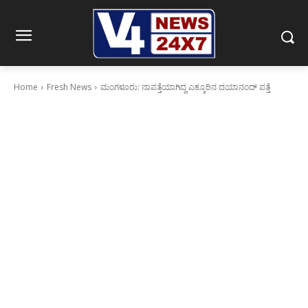
Home
Fresh News
ಮಂಗಳೂರು: ನಾಪತ್ತೆಯಾಗಿದ್ದ ಎಕ್ಕೂರಿನ ದಯಾನಂದ್ ಪತ್ತೆ