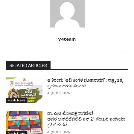
v4team
RELATED ARTICLES
ಆ.9ರಂದು ‘ಆಟಿ ತಿಂಗಳ ಭೂತಾರಾಧನೆ’ : ಸಾಕ್ಷ್ಯ ಚಿತ್ರ
ಪ್ರದರ್ಶನ ಹಾಗೂ ಸಂವಾದ
August 8, 2026
Fresh News
ಡಾ. ಪ್ರೀತಿ ಲೋಲಾಕ್ಷ ನಾಗವೇಣಿ
ಅವರ ಅನ್‌ಟಚೆಬಿಲಿಟಿ ಇನ್ 21 ಸೆಂಚುರಿ ಇಂಡಿಯಾ
ಕೃತಿ ಬಿಡುಗಡೆ
August 8, 2026
Fresh News