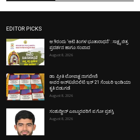
EDITOR PICKS
ಆ.9ರಂದು ‘ಆಟಿ ತಿಂಗಳ ಭೂತಾರಾಧನೆ’ : ಸಾಕ್ಷ್ಯ ಚಿತ್ರ
ಪ್ರದರ್ಶನ ಹಾಗೂ ಸಂವಾದ
August 8, 2026
ಡಾ. ಪ್ರೀತಿ ಲೋಲಾಕ್ಷ ನಾಗವೇಣಿ
ಅವರ ಅನ್‌ಟಚೆಬಿಲಿಟಿ ಇನ್ 21 ಸೆಂಚುರಿ ಇಂಡಿಯಾ
ಕೃತಿ ಬಿಡುಗಡೆ
August 8, 2026
ಸಂಶುದ್ಧೀನ್ ಎಣ್ಮೂರವರಿಗೆ ಪ.ಗೋ ಪ್ರಶಸ್ತಿ
August 8, 2026