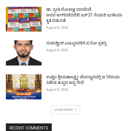
ಡಾ. ಪ್ರೀತಿ ಲೋಲಾಕ್ಷ ನಾಗವೇಣಿ
ಅವರ ಅನ್‌ಟಚೆಬಿಲಿಟಿ ಇನ್ 21 ಸೆಂಚುರಿ ಇಂಡಿಯಾ
ಕೃತಿ ಬಿಡುಗಡೆ
August 8, 2026
ಸಂಶುದ್ಧೀನ್ ಎಣ್ಮೂರವರಿಗೆ ಪ.ಗೋ ಪ್ರಶಸ್ತಿ
August 8, 2026
ಉಚ್ಚಿಲ ಶ್ರೀಮಹಾಲಕ್ಷ್ಮೀ ದೇವಸ್ಥಾನದಲ್ಲಿ ಆ.10ರಂದು
ವಿಶೇಷ ತುಪ್ಪದ ಅಪ್ಪ ಸೇವೆ
August 8, 2026
Load more
RECENT COMMENTS