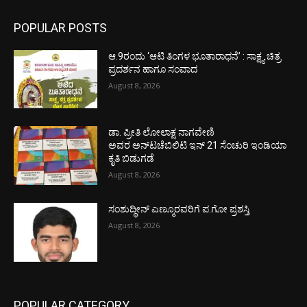
POPULAR POSTS
ಆ.9ರಂದು ‘ಆಟಿ ತಿಂಗಳ ಭೂತಾರಾಧನೆ’ : ಸಾಕ್ಷ್ಯ ಚಿತ್ರ
ಪ್ರದರ್ಶನ ಹಾಗೂ ಸಂವಾದ
August 8, 2026
ಡಾ. ಪ್ರೀತಿ ಲೋಲಾಕ್ಷ ನಾಗವೇಣಿ
ಅವರ ಅನ್‌ಟಚೆಬಿಲಿಟಿ ಇನ್ 21 ಸೆಂಚುರಿ ಇಂಡಿಯಾ
ಕೃತಿ ಬಿಡುಗಡೆ
August 8, 2026
ಸಂಶುದ್ಧೀನ್ ಎಣ್ಮೂರವರಿಗೆ ಪ.ಗೋ ಪ್ರಶಸ್ತಿ
August 8, 2026
POPULAR CATEGORY