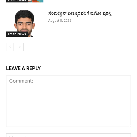
ಸಂಶುದ್ಧೀನ್ ಎಣ್ಮೂರವರಿಗೆ ಪ.ಗೋ ಪ್ರಶಸ್ತಿ
August 8, 2026
Fresh News
LEAVE A REPLY
Comment:
Na