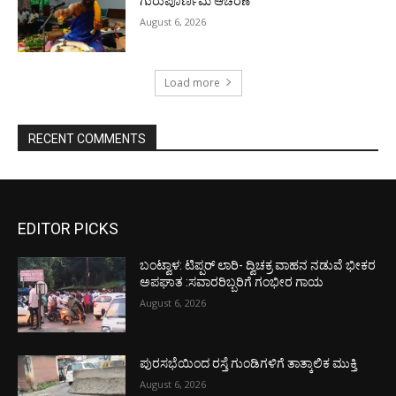
ಗುರುಪೂರ್ಣಿಮೆ ಆಚರಣೆ
August 6, 2026
Load more
RECENT COMMENTS
EDITOR PICKS
ಬಂಟ್ವಾಳ: ಟಿಪ್ಪರ್ ಲಾರಿ- ದ್ವಿಚಕ್ರ ವಾಹನ ನಡುವೆ ಭೀಕರ
ಅಪಘಾತ :ಸವಾರರಿಬ್ಬರಿಗೆ ಗಂಭೀರ ಗಾಯ
August 6, 2026
ಪುರಸಭೆಯಿಂದ ರಸ್ತೆ ಗುಂಡಿಗಳಿಗೆ ತಾತ್ಕಾಲಿಕ ಮುಕ್ತಿ
August 6, 2026