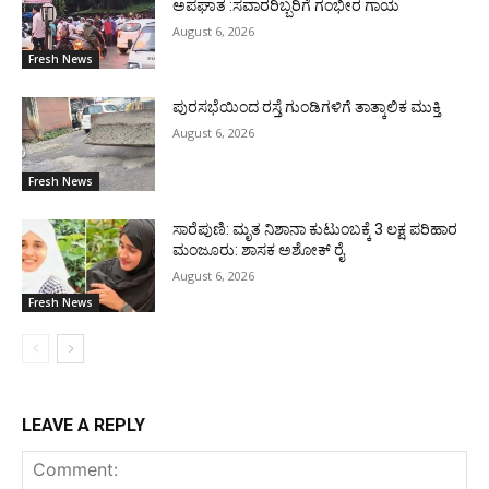
ಅಪಘಾತ :ಸವಾರರಿಬ್ಬರಿಗೆ ಗಂಭೀರ ಗಾಯ
August 6, 2026
Fresh News
ಪುರಸಭೆಯಿಂದ ರಸ್ತೆ ಗುಂಡಿಗಳಿಗೆ ತಾತ್ಕಾಲಿಕ ಮುಕ್ತಿ
August 6, 2026
Fresh News
ಸಾರೆಪುಣಿ: ಮೃತ ನಿಶಾನಾ ಕುಟುಂಬಕ್ಕೆ 3 ಲಕ್ಷ ಪರಿಹಾರ
ಮಂಜೂರು: ಶಾಸಕ ಅಶೋಕ್ ರೈ
August 6, 2026
Fresh News
LEAVE A REPLY