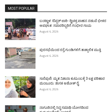
MOST POPULAR
ಬಂಟ್ವಾಳ: ಟಿಪ್ಪರ್ ಲಾರಿ- ದ್ವಿಚಕ್ರ ವಾಹನ ನಡುವೆ ಭೀಕರ
ಅಪಘಾತ :ಸವಾರರಿಬ್ಬರಿಗೆ ಗಂಭೀರ ಗಾಯ
August 6, 2026
ಪುರಸಭೆಯಿಂದ ರಸ್ತೆ ಗುಂಡಿಗಳಿಗೆ ತಾತ್ಕಾಲಿಕ ಮುಕ್ತಿ
August 6, 2026
ಸಾರೆಪುಣಿ: ಮೃತ ನಿಶಾನಾ ಕುಟುಂಬಕ್ಕೆ 3 ಲಕ್ಷ ಪರಿಹಾರ
ಮಂಜೂರು: ಶಾಸಕ ಅಶೋಕ್ ರೈ
August 6, 2026
ನಾಗೂರಿನಲ್ಲಿ ಸಿದ್ಧ ಸಮಾಧಿ ಯೋಗದಿಂದ