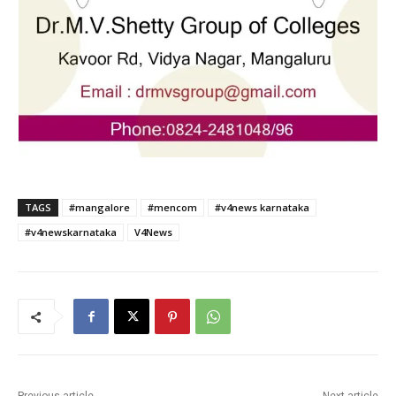
TAGS
#mangalore
#mencom
#v4news karnataka
#v4newskarnataka
V4News