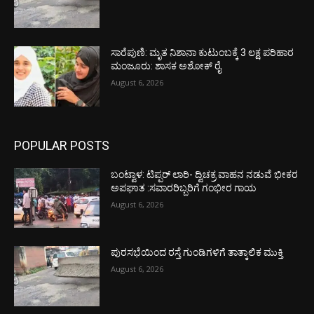
ಸಾರೆಪುಣಿ: ಮೃತ ನಿಶಾನಾ ಕುಟುಂಬಕ್ಕೆ 3 ಲಕ್ಷ ಪರಿಹಾರ
ಮಂಜೂರು: ಶಾಸಕ ಅಶೋಕ್ ರೈ
August 6, 2026
POPULAR POSTS
ಬಂಟ್ವಾಳ: ಟಿಪ್ಪರ್ ಲಾರಿ- ದ್ವಿಚಕ್ರ ವಾಹನ ನಡುವೆ ಭೀಕರ
ಅಪಘಾತ :ಸವಾರರಿಬ್ಬರಿಗೆ ಗಂಭೀರ ಗಾಯ
August 6, 2026
ಪುರಸಭೆಯಿಂದ ರಸ್ತೆ ಗುಂಡಿಗಳಿಗೆ ತಾತ್ಕಾಲಿಕ ಮುಕ್ತಿ
August 6, 2026