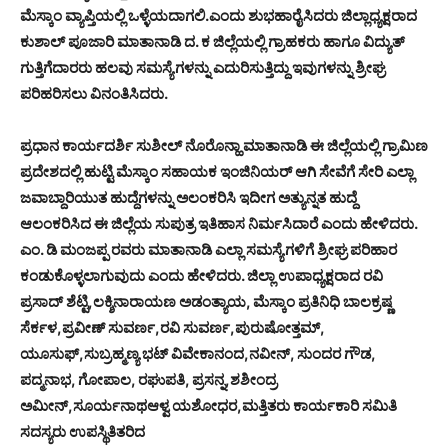
ಮೆಸ್ಕಾಂ ವ್ಯಾಪ್ತಿಯಲ್ಲಿ ಒಳ್ಳೆಯದಾಗಲಿ.ಎಂದು ಶುಭಹಾರೈಸಿದರು ಜಿಲ್ಲಾಧ್ಯಕ್ಷರಾದ
ಕುಶಾಲ್ ಪೂಜಾರಿ ಮಾತಾನಾಡಿ ದ. ಕ ಜಿಲ್ಲೆಯಲ್ಲಿ ಗ್ರಾಹಕರು ಹಾಗೂ ವಿದ್ಯುತ್
ಗುತ್ತಿಗೆದಾರರು ಹಲವು ಸಮಸ್ಯೆಗಳನ್ನು ಎದುರಿಸುತ್ತಿದ್ದು ಇವುಗಳನ್ನು ಶ್ರೀಘ್ರ
ಪರಿಹರಿಸಲು ವಿನಂತಿಸಿದರು.
ಪ್ರಧಾನ ಕಾರ್ಯದರ್ಶಿ ಸುಶೀಲ್ ನೊರೊನ್ಹಾ ಮಾತಾನಾಡಿ ಈ ಜಿಲ್ಲೆಯಲ್ಲಿ ಗ್ರಾಮಿಣ
ಪ್ರದೇಶದಲ್ಲಿ ಹುಟ್ಟಿ ಮೆಸ್ಕಾಂ ಸಹಾಯಕ ಇಂಜಿನಿಯರ್ ಆಗಿ ಸೇವೆಗೆ ಸೇರಿ ಎಲ್ಲಾ
ಜವಾಬ್ದಾರಿಯುತ ಹುದ್ದೆಗಳನ್ನು ಅಲಂಕರಿಸಿ ಇದೀಗ ಅತ್ಯುನ್ನತ ಹುದ್ದೆ
ಆಲಂಕರಿಸಿದ ಈ ಜಿಲ್ಲೆಯ ಸುಪುತ್ರ ಇತಿಹಾಸ ನಿರ್ಮಸಿದಾರೆ ಎಂದು ಹೇಳಿದರು.
ಎಂ. ಡಿ ಮಂಜಪ್ಪ ರವರು ಮಾತಾನಾಡಿ ಎಲ್ಲಾ ಸಮಸ್ಯೆಗಳಿಗೆ ಶ್ರೀಘ್ರ ಪರಿಹಾರ
ಕಂಡುಕೊಳ್ಳಲಾಗುವುದು ಎಂದು ಹೇಳಿದರು. ಜಿಲ್ಲಾ ಉಪಾಧ್ಯಕ್ಷರಾದ ರವಿ
ಪ್ರಸಾದ್ ಶೆಟ್ಟಿ,ಲಕ್ಶಿನಾರಾಯಣ ಅಡಂತ್ಯಾಯ, ಮೆಸ್ಕಾಂ ಪ್ರತಿನಿಧಿ ಬಾಲಕ್ರಷ್ಣ
ಸೆರ್ಕಳ,ಪ್ರವೀಣ್ ಸುವರ್ಣ,ರವಿ ಸುವರ್ಣ,ಪುರುಷೋತ್ತಮ್,
ಯೂಸುಫ್,ಸುಬ್ರಹ್ಮಣ್ಯ ಭಟ್ ವಿವೇಕಾನಂದ,ನವೀನ್, ಸುಂದರ ಗೌಡ,
ಪದ್ಮನಾಭ, ಗೋಪಾಲ, ರಘುಪತಿ, ಪ್ರಸನ್ನ,ಶಶೀಂದ್ರ
ಅಮೀನ್,ಸೂರ್ಯನಾಥಆಳ್ವ ಯಶೋಧರ,ಮತ್ತಿತರು ಕಾರ್ಯಕಾರಿ ಸಮಿತಿ
ಸದಸ್ಯರು ಉಪಸ್ಥಿತಿತರಿದ