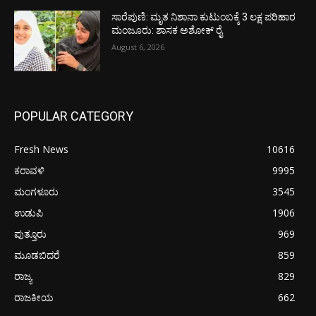
ಸಾರೆಪುಣಿ: ಮೃತ ನಿಶಾನಾ ಕುಟುಂಬಕ್ಕೆ 3 ಲಕ್ಷ ಪರಿಹಾರ
ಮಂಜೂರು: ಶಾಸಕ ಅಶೋಕ್ ರೈ
August 6, 2026
POPULAR CATEGORY
Fresh News
10616
ಕರಾವಳಿ
9995
ಮಂಗಳೂರು
3545
ಉಡುಪಿ
1906
ಪುತ್ತೂರು
969
ಮೂಡಬಿದರೆ
859
ರಾಜ್ಯ
829
ರಾಜಕೀಯ
662