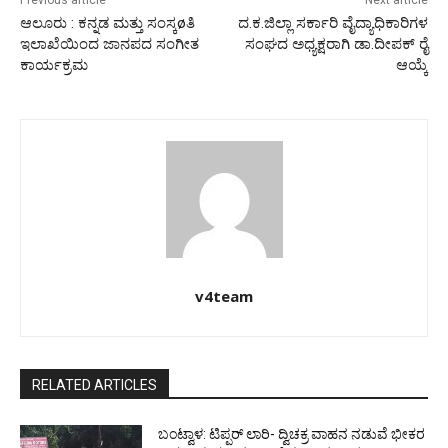
Previous article
Next article
ಆಲೂರು : ಕನ್ನಡ ಮತ್ತು ಸಂಸ್ಕøತಿ
ದ.ಕ.ಜಿಲ್ಲಾ ಸರ್ಕಾರಿ ವೈದ್ಯಾಧಿಕಾರಿಗಳ
ಇಲಾಖೆಯಿಂದ ಜಾನಪದ ಸಂಗೀತ
ಸಂಘದ ಅಧ್ಯಕ್ಷರಾಗಿ ಡಾ.ದೀಪಕ್ ರೈ
ಕಾರ್ಯಕ್ರಮ
ಆಯ್ಕೆ
v4team
RELATED ARTICLES
ಬಂಟ್ವಾಳ: ಟಿಪ್ಪರ್ ಲಾರಿ- ದ್ವಿಚಕ್ರ ವಾಹನ ನಡುವೆ ಭೀಕರ