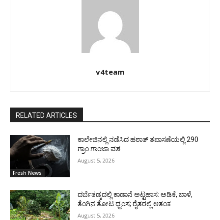
v4team
RELATED ARTICLES
ಕಾಲೇಜಿನಲ್ಲಿ ನಡೆಸಿದ ಹಠಾತ್ ತಪಾಸಣೆಯಲ್ಲಿ 290
ಗ್ರಾಂ ಗಾಂಜಾ ವಶ
August 5, 2026
Fresh News
ದರ್ಬೆತಡ್ಕದಲ್ಲಿ ಕಾಡಾನೆ ಅಟ್ಟಹಾಸ: ಅಡಿಕೆ, ಬಾಳೆ,
ತೆಂಗಿನ ತೋಟ ಧ್ವಂಸ; ರೈತರಲ್ಲಿ ಆತಂಕ
August 5, 2026