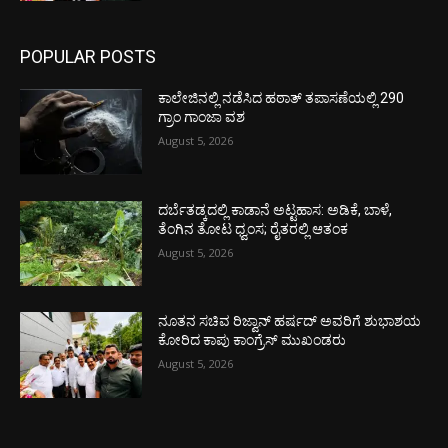
POPULAR POSTS
ಕಾಲೇಜಿನಲ್ಲಿ ನಡೆಸಿದ ಹಠಾತ್ ತಪಾಸಣೆಯಲ್ಲಿ 290
ಗ್ರಾಂ ಗಾಂಜಾ ವಶ
August 5, 2026
ದರ್ಬೆತಡ್ಕದಲ್ಲಿ ಕಾಡಾನೆ ಅಟ್ಟಹಾಸ: ಅಡಿಕೆ, ಬಾಳೆ,
ತೆಂಗಿನ ತೋಟ ಧ್ವಂಸ; ರೈತರಲ್ಲಿ ಆತಂಕ
August 5, 2026
ನೂತನ ಸಚಿವ ರಿಜ್ವಾನ್ ಹರ್ಷದ್ ಅವರಿಗೆ ಶುಭಾಶಯ
ಕೋರಿದ ಕಾಪು ಕಾಂಗ್ರೆಸ್ ಮುಖಂಡರು
August 5, 2026