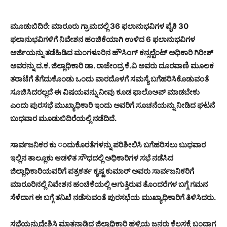
ಮೂಡುಬಿದಿರೆ: ಮಾರೂರು ಗ್ರಾಮದಲ್ಲಿ 36 ಫಲಾನುಭವಿಗಳ ಪೈಕಿ 30
ಫಲಾನುಭವಿಗಳಿಗೆ ನಿವೇಶನ ಹಂಚಿಕೆಯಾಗಿ ಉಳಿದ 6 ಫಲಾನುಭವಿಗಳ
ಅರ್ಜಿಯನ್ನು ತಡೆಹಿಡಿದ ಮಂಗಳೂರಿನ ಹೌಸಿಂಗ್ ಕನ್ಸಲ್ಟೆಂಟ್ ಅಧಿಕಾರಿ ಗಿರೀಶ್
ಅವರನ್ನು ದ.ಕ. ಜಿಲ್ಲಾಧಿಕಾರಿ ಡಾ. ರಾಜೇಂದ್ರ ಕೆ.ವಿ ಅವರು ದೂರವಾಣಿ ಮೂಲಕ
ತರಾಟೆಗೆ ತೆಗೆದುಕೊಂಡು ಒಂದು ವಾರದೊಳಗೆ ಸಮಸ್ಯೆ ಬಗೆಹರಿಸಿಕೊಡುವಂತೆ
ಸೂಚಿಸಿದರಲ್ಲದೆ ಈ ವಿಷಯವನ್ನು ನೀವು ಕೂಡ ಫಾಲೊಅಪ್ ಮಾಡಬೇಕು
ಎಂದು ಪುರಸಭೆ ಮುಖ್ಯಾಧಿಕಾರಿ ಇಂದು ಅವರಿಗೆ ಸೂಚನೆಯನ್ನು ನೀಡಿದ ಘಟನೆ
ಬುಧವಾರ ಮೂಡುಬಿದಿರೆಯಲ್ಲಿ ನಡೆದಿದೆ.
ಸಾರ್ವಜನಿಕರ ಕು ಂದುಕೊರತೆಗಳನ್ನು ಪರಿಶೀಲಿಸಿ ಬಗೆಹರಿಸಲು ಬುಧವಾರ
ಇಲ್ಲಿನ ತಾಲ್ಲೂಕು ಆಡಳಿತ ಸೌಧದಲ್ಲಿ ಅಧಿಕಾರಿಗಳ ಸಭೆ ನಡೆಸಿದ
ಜಿಲ್ಲಾಧಿಕಾರಿಯವರಿಗೆ ಪತ್ರಕರ್ತ ಕೃಷ್ಣ ಕುಮಾರ್ ಅವರು ಸಾರ್ವಜನಿಕರಿಗೆ
ಮಾರೂರಿನಲ್ಲಿ ನಿವೇಶನ ಹಂಚಿಕೆಯಲ್ಲಿ ಆಗುತ್ತಿರುವ ತೊಂದರೆಗಳ ಬಗ್ಗೆ ಗಮನ
ಸೆಳೆದಾಗ ಈ ಬಗ್ಗೆ ತನಿಖೆ ನಡೆಸುವಂತೆ ಪುರಸಭೆಯ ಮುಖ್ಯಾಧಿಕಾರಿಗೆ ತಿಳಿಸಿದರು.
ಸಭೆಯನ್ನುದ್ದೇಶಿಸಿ ಮಾತನಾಡಿದ ಜಿಲ್ಲಾಧಿಕಾರಿ ಹಳ್ಳಿಯ ಜನರು ಕೆಲಸಕ್ಕೆ ಬಂದಾಗ