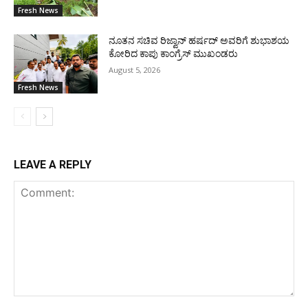
Fresh News
ನೂತನ ಸಚಿವ ರಿಜ್ವಾನ್ ಹರ್ಷದ್ ಅವರಿಗೆ ಶುಭಾಶಯ
ಕೋರಿದ ಕಾಪು ಕಾಂಗ್ರೆಸ್ ಮುಖಂಡರು
August 5, 2026
Fresh News
LEAVE A REPLY
Comment: