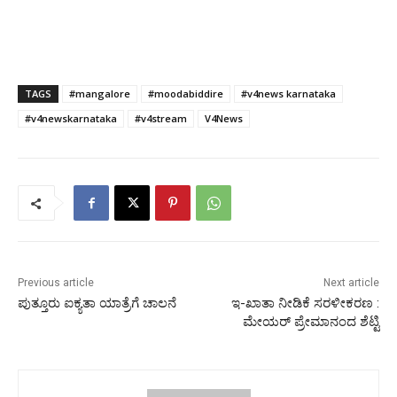
TAGS
#mangalore
#moodabiddire
#v4news karnataka
#v4newskarnataka
#v4stream
V4News
Previous article
Next article
ಪುತ್ತೂರು ಐಕ್ಯತಾ ಯಾತ್ರೆಗೆ ಚಾಲನೆ
ಇ-ಖಾತಾ ನೀಡಿಕೆ ಸರಳೀಕರಣ :
ಮೇಯರ್ ಪ್ರೇಮಾನಂದ ಶೆಟ್ಟಿ