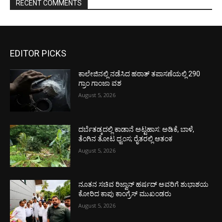
RECENT COMMENTS
EDITOR PICKS
ಕಾಲೇಜಿನಲ್ಲಿ ನಡೆಸಿದ ಹಠಾತ್ ತಪಾಸಣೆಯಲ್ಲಿ 290
ಗ್ರಾಂ ಗಾಂಜಾ ವಶ
August 5, 2026
ದರ್ಬೆತಡ್ಕದಲ್ಲಿ ಕಾಡಾನೆ ಅಟ್ಟಹಾಸ: ಅಡಿಕೆ, ಬಾಳೆ,
ತೆಂಗಿನ ತೋಟ ಧ್ವಂಸ; ರೈತರಲ್ಲಿ ಆತಂಕ
August 5, 2026
ನೂತನ ಸಚಿವ ರಿಜ್ವಾನ್ ಹರ್ಷದ್ ಅವರಿಗೆ ಶುಭಾಶಯ
ಕೋರಿದ ಕಾಪು ಕಾಂಗ್ರೆಸ್ ಮುಖಂಡರು
August 5, 2026