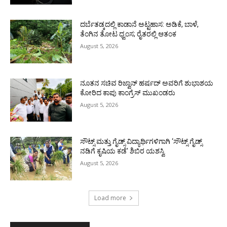
ದರ್ಬೆತಡ್ಕದಲ್ಲಿ ಕಾಡಾನೆ ಅಟ್ಟಹಾಸ: ಅಡಿಕೆ, ಬಾಳೆ,
ತೆಂಗಿನ ತೋಟ ಧ್ವಂಸ; ರೈತರಲ್ಲಿ ಆತಂಕ
August 5, 2026
ನೂತನ ಸಚಿವ ರಿಜ್ವಾನ್ ಹರ್ಷದ್ ಅವರಿಗೆ ಶುಭಾಶಯ
ಕೋರಿದ ಕಾಪು ಕಾಂಗ್ರೆಸ್ ಮುಖಂಡರು
August 5, 2026
ಸೌಟ್ಸ್ ಮತ್ತು ಗೈಡ್ಸ್ ವಿದ್ಯಾರ್ಥಿಗಳಿಗಾಗಿ ‘ಸೌಟ್ಸ್ ಗೈಡ್ಸ್
ನಡಿಗೆ ಕೃಷಿಯ ಕಡೆ’ ಶಿಬಿರ ಯಶಸ್ವಿ
August 5, 2026
Load more