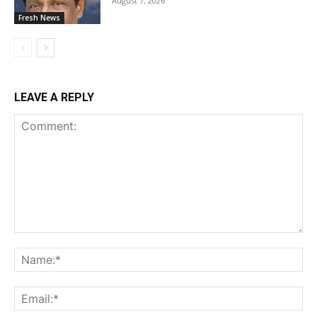
August 7, 2026
Fresh News
LEAVE A REPLY
Comment:
Na
Ema