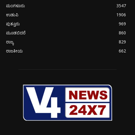
ಮಂಗಳೂರು
3547
ಉಡುಪಿ
1906
ಪುತ್ತೂರು
969
ಮೂಡಬಿದರೆ
860
ರಾಜ್ಯ
829
ರಾಜಕೀಯ
662