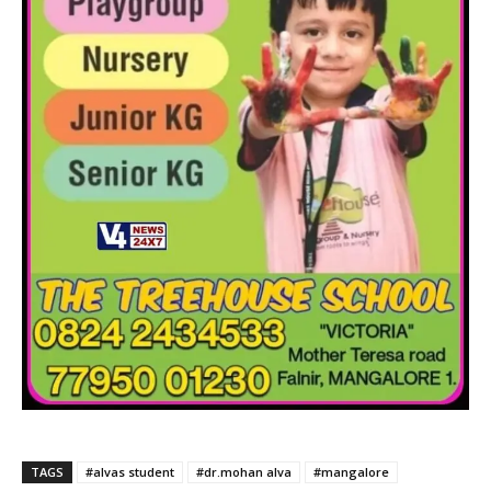
TAGS
#alvas student
#dr.mohan alva
#mangalore