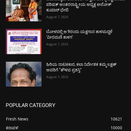
ಪರಿಷತ್ ಅಂತರರಾಷ್ಟ್ರೀಯ ಅಧ್ಯಕ್ಷ ಅಲೋಕ್
ಕುಮಾರ್ ಭೇಟಿ
August 7, 2026
ಬೋಳದಲ್ಲಿ ಆ.9ರಂದು ಯಕ್ಷಗಾನ ತಾಳಮದ್ದಳೆ
‘ವೀರಮಣಿ ಕಾಳಗ’
August 7, 2026
ಹಿರಿಯ ನಾಟಕಕಾರ, ಕಲಾ ನಿರ್ದೇಶಕ ತಮ್ಮ ಲಕ್ಷಣ್
ಅವರಿಗೆ “ತೌಳವ ಪ್ರಶಸ್ತಿ”
August 7, 2026
POPULAR CATEGORY
Fresh News
10621
ಕರಾವಳಿ
10000