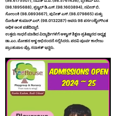
(98.6175507), ನಮಿತ್ ಎ.ಪಿ. (98.5761436), ಪ್ರೀತಮ್ ಎಂ.
(98.1895688), ಪ್ರಜ್ವಲ್ ಡಿ.ಎಸ್. (98.1603894), ನವೀನ್ ಬಿ.
ಸೋಲಂಕಿ (98.0893667), ಪುನೀತ್ ಎಸ್. (98.079865) ಮತ್ತು
ರೋಹಿತ್ ಕುಮಾರ್ ಎಲ್. (98.0132287) ಅವರು 98 ಪರ್ಸಂಟೈಲ್‌ಗಿಂತ
ಅಧಿಕ ಅಂಕ ಪಡೆದಿದ್ದಾರೆ.
ಉತ್ತಮ ಸಾಧನೆ ಮಾಡಿದ ವಿದ್ಯಾರ್ಥಿಗಳಿಗೆ ಆಳ್ವಾಸ್ ಶಿಕ್ಷಣ ಪ್ರತಿಷ್ಠಾನದ ಅಧ್ಯಕ್ಷ
ಡಾ.ಎಂ. ಮೋಹನ ಆಳ್ವ ಅಭಿನಂದನೆ ಸಲ್ಲಿಸಿದರು. ಪದವಿ ಪೂರ್ವ ಕಾಲೇಜು
ಪ್ರಾಂಶುಪಾಲ ಪ್ರೊ. ಸದಾಕತ್ ಇದ್ದರು.