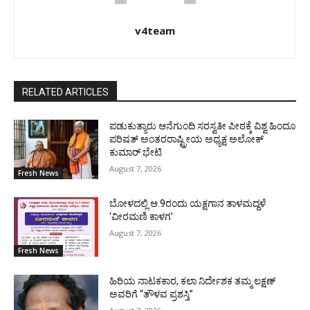
v4team
RELATED ARTICLES
ಪಡುಕುತ್ಯಾರು ಆನೆಗುಂದಿ ಸರಸ್ವತೀ ಪೀಠಕ್ಕೆ ವಿಶ್ವ ಹಿಂದೂ
ಪರಿಷತ್ ಅಂತರರಾಷ್ಟ್ರೀಯ ಅಧ್ಯಕ್ಷ ಅಲೋಕ್
ಕುಮಾರ್ ಭೇಟಿ
August 7, 2026
Fresh News
ಬೋಳದಲ್ಲಿ ಆ.9ರಂದು ಯಕ್ಷಗಾನ ತಾಳಮದ್ದಳೆ
‘ವೀರಮಣಿ ಕಾಳಗ’
August 7, 2026
Fresh News
ಹಿರಿಯ ನಾಟಕಕಾರ, ಕಲಾ ನಿರ್ದೇಶಕ ತಮ್ಮ ಲಕ್ಷಣ್
ಅವರಿಗೆ “ತೌಳವ ಪ್ರಶಸ್ತಿ”