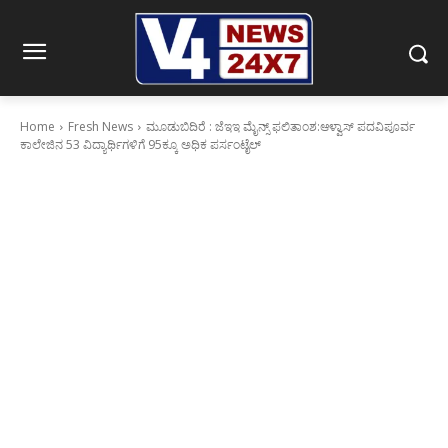
Home
Fresh News
ಮೂಡುಬಿದಿರೆ : ಜೆಇಇ ಮೈನ್ಸ್ ಫಲಿತಾಂಶ:ಆಳ್ವಾಸ್ ಪದವಿಪೂರ್ವ
ಕಾಲೇಜಿನ 53 ವಿದ್ಯಾರ್ಥಿಗಳಿಗೆ 95ಕ್ಕೂ ಅಧಿಕ ಪರ್ಸಂಟೈಲ್