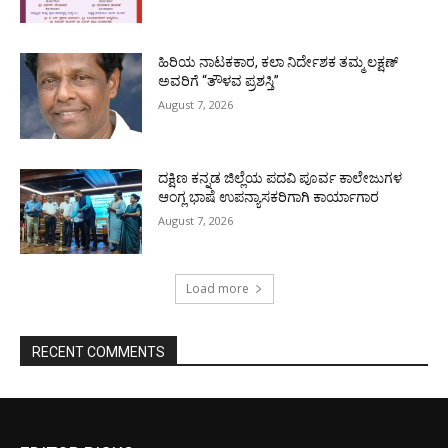
ಹಿರಿಯ ನಾಟಕಕಾರ, ಕಲಾ ನಿರ್ದೇಶಕ ತಮ್ಮ ಲಕ್ಷಣ್
ಅವರಿಗೆ “ತೌಳವ ಪ್ರಶಸ್ತಿ”
August 7, 2026
ದಕ್ಷಿಣ ಕನ್ನಡ ಜಿಲ್ಲೆಯ ಪದವಿ ಪೂರ್ವ ಕಾಲೇಜುಗಳ
ಆಂಗ್ಲ ಭಾಷೆ ಉಪನ್ಯಾಸಕರಿಗಾಗಿ ಕಾರ್ಯಾಗಾರ
August 7, 2026
Load more
RECENT COMMENTS