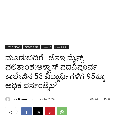
Fresh News
moodabidre
ಕರಾವಳಿ
ಮೂಡಬಿದರೆ
ಮೂಡುಬಿದಿರೆ : ಜೆಇಇ ಮೈನ್ಸ್
ಫಲಿತಾಂಶ:ಆಳ್ವಾಸ್ ಪದವಿಪೂರ್ವ
ಕಾಲೇಜಿನ 53 ವಿದ್ಯಾರ್ಥಿಗಳಿಗೆ 95ಕ್ಕೂ
ಅಧಿಕ ಪರ್ಸಂಟೈಲ್
By
v4team
February 14, 2024
44
0