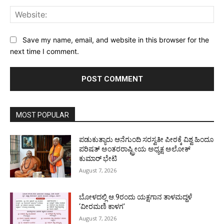
Web
Save my name, email, and website in this browser for the
next time I comment.
MOST POPULAR
ಪಡುಕುತ್ಯಾರು ಆನೆಗುಂದಿ ಸರಸ್ವತೀ ಪೀಠಕ್ಕೆ ವಿಶ್ವ ಹಿಂದೂ
ಪರಿಷತ್ ಅಂತರರಾಷ್ಟ್ರೀಯ ಅಧ್ಯಕ್ಷ ಅಲೋಕ್
ಕುಮಾರ್ ಭೇಟಿ
August 7, 2026
ಬೋಳದಲ್ಲಿ ಆ.9ರಂದು ಯಕ್ಷಗಾನ ತಾಳಮದ್ದಳೆ
‘ವೀರಮಣಿ ಕಾಳಗ’
August 7, 2026