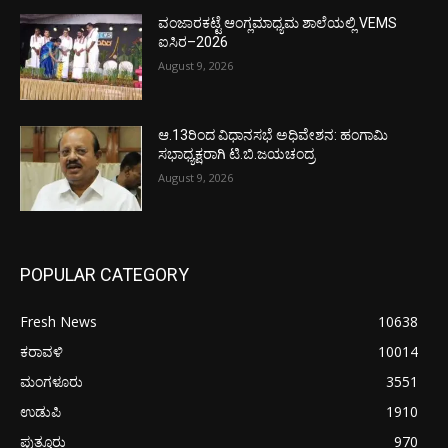
ವಂಜಾರಕಟ್ಟೆ ಆಂಗ್ಲಮಾಧ್ಯಮ ಶಾಲೆಯಲ್ಲಿ VEMS
ಐಸಿರ–2026
August 9, 2026
ಆ.13ರಿಂದ ವಿಧಾನಸಭೆ ಅಧಿವೇಶನ: ಹಂಗಾಮಿ
ಸಭಾಧ್ಯಕ್ಷರಾಗಿ ಟಿ.ಬಿ.ಜಯಚಂದ್ರ
August 9, 2026
POPULAR CATEGORY
Fresh News
10638
ಕರಾವಳಿ
10014
ಮಂಗಳೂರು
3551
ಉಡುಪಿ
1910
ಪುತ್ತೂರು
970