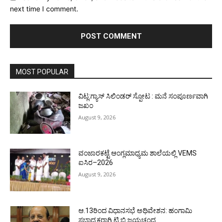
next time I comment.
MOST POPULAR
ವಿಟ್ಲ:ಗ್ಯಾಸ್ ಸಿಲಿಂಡರ್ ಸ್ಪೋಟ : ಮನೆ ಸಂಪೂರ್ಣವಾಗಿ
ಜಖಂ
August 9, 2026
ವಂಜಾರಕಟ್ಟೆ ಆಂಗ್ಲಮಾಧ್ಯಮ ಶಾಲೆಯಲ್ಲಿ VEMS
ಐಸಿರ–2026
August 9, 2026
ಆ.13ರಿಂದ ವಿಧಾನಸಭೆ ಅಧಿವೇಶನ: ಹಂಗಾಮಿ
ಸಭಾಧ್ಯಕ್ಷರಾಗಿ ಟಿ.ಬಿ.ಜಯಚಂದ್ರ