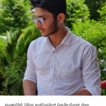
ಮೂಡುಬಿದಿರೆ: ನಿಟ್ಟೆಯ ಇಂಜಿನಿಯರಿಂಗ್ ವಿದ್ಯಾರ್ಥಿಯೋರ್ವ ನೇಣು