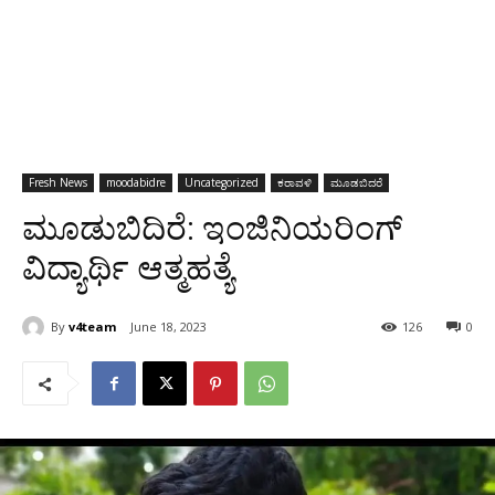
Fresh News
moodabidre
Uncategorized
ಕರಾವಳಿ
ಮೂಡಬಿದರೆ
ಮೂಡುಬಿದಿರೆ: ಇಂಜಿನಿಯರಿಂಗ್
ವಿದ್ಯಾರ್ಥಿ ಆತ್ಮಹತ್ಯೆ
By
v4team
June 18, 2023
126
0