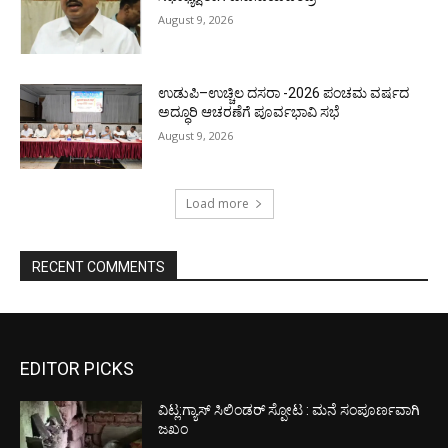
August 9, 2026
ಉಡುಪಿ–ಉಚ್ಚಿಲ ದಸರಾ -2026 ಪಂಚಮ ವರ್ಷದ
ಅದ್ಧೂರಿ ಆಚರಣೆಗೆ ಪೂರ್ವಭಾವಿ ಸಭೆ
August 9, 2026
Load more
RECENT COMMENTS
EDITOR PICKS
ವಿಟ್ಲ:ಗ್ಯಾಸ್ ಸಿಲಿಂಡರ್ ಸ್ಪೋಟ : ಮನೆ ಸಂಪೂರ್ಣವಾಗಿ
ಜಖಂ