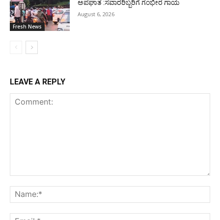
ಅಪಘಾತ :ಸವಾರರಿಬ್ಬರಿಗೆ ಗಂಭೀರ ಗಾಯ
August 6, 2026
Fresh News
LEAVE A REPLY
Comment:
Na
Ema