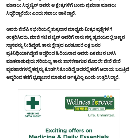
ಮಾಡಲು ಸಿದ್ಧ ಜೈನ್ ಅವರು ಆ ಕ್ಷೇತ್ರಗಳಿಗೆ ಬಂದು ಪ್ರಮಾಣ ಮಾಡಲು
ಸಿದ್ಧರಿದ್ದಾರೆಯೇ ಎಂದು ಸವಾಲು ಹಾಕಿದ್ದಾರೆ.
ಅವರು ಬಿಜೆಪಿ ಕಛೇರಿಯಲ್ಲಿ ಶುಕ್ರವಾರ ಮಾಧ್ಯಮ ಮಿತ್ರರ ಪ್ರಶ್ನೆಗಳಿಗೆ
ಉತ್ತರಿಸಿದರು. ಮಾಜಿ ಸಚಿವ ಜೈನ್ ಅವರಿಗೆ ನಾನು ನನ್ನ ಹೃದಯದಲ್ಲಿ ಅಣ್ಣನ
ಸ್ಥಾನವನ್ನು ನೀಡಿದ್ದೇನೆ. ತಾನು ಕ್ಷೇತ್ರದ ಎರಡೂವರೆ ಲಕ್ಷ ಜನರ
ಪ್ರತಿನಿಧಿಯಾಗಿದ್ದೇನೆ ಆದ್ದರಿಂದ ಹಿರಿಯರಾದ ಅವರು ಏಕವಚನ ಬಳಸಿ
ಮಾತನಾಡುವುದು ಸರಿಯಲ್ಲ. ತಾನು ಶಾಸಕನಾಗುವ ಮೊದಲೇ ಬೇರೆ ಬೇರೆ
ವ್ಯವಹಾರಗಳಲ್ಲಿ ತನ್ನನ್ನು ತೊಡಗಿಸಿಕೊಂಡಿದ್ದೆ ಅದರಲ್ಲಿ ತನಗೆ ಆದಾಯ ಬರುತ್ತಿದೆ
ಆದ್ದರಿಂದ ತನಗೆ ಭ್ರಷ್ಟಾಚಾರ ಮಾಡುವ ಅಗತ್ಯವಿಲ್ಲ ಎಂದು ಉತ್ತರಿಸಿದ್ದಾರೆ.