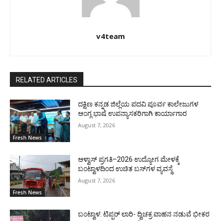
v4team
RELATED ARTICLES
ದಕ್ಷಿಣ ಕನ್ನಡ ಜಿಲ್ಲೆಯ ಪದವಿ ಪೂರ್ವ ಕಾಲೇಜುಗಳ
ಆಂಗ್ಲ ಭಾಷೆ ಉಪನ್ಯಾಸಕರಿಗಾಗಿ ಕಾರ್ಯಾಗಾರ
August 7, 2026
Fresh News
ಆಳ್ವಾಸ್ ಪ್ರಗತಿ–2026 ಉದ್ಯೋಗ ಮೇಳಕ್ಕೆ
ಬಂಟ್ವಾಳದಿಂದ ಉಚಿತ ಬಸ್‌ಗಳ ವ್ಯವಸ್ಥೆ
August 7, 2026
Fresh News
ಬಂಟ್ವಾಳ: ಟಿಪ್ಪರ್ ಲಾರಿ- ದ್ವಿಚಕ್ರ ವಾಹನ ನಡುವೆ ಭೀಕರ