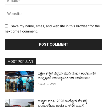
Web
Save my name, email, and website in this browser for the
next time I comment.
MOST POPULAR
ದಕ್ಷಿಣ ಕನ್ನಡ ಜಿಲ್ಲೆಯ ಪದವಿ ಪೂರ್ವ ಕಾಲೇಜುಗಳ
ಆಂಗ್ಲ ಭಾಷೆ ಉಪನ್ಯಾಸಕರಿಗಾಗಿ ಕಾರ್ಯಾಗಾರ
August 7, 2026
ಆಳ್ವಾಸ್ ಪ್ರಗತಿ–2026 ಉದ್ಯೋಗ ಮೇಳಕ್ಕೆ
ಬಂಟ್ವಾಳದಿಂದ ಉಚಿತ ಬಸ್‌ಗಳ ವ್ಯವಸ್ಥೆ