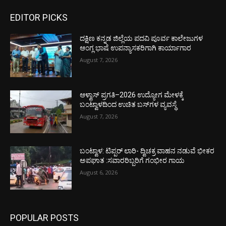
EDITOR PICKS
ದಕ್ಷಿಣ ಕನ್ನಡ ಜಿಲ್ಲೆಯ ಪದವಿ ಪೂರ್ವ ಕಾಲೇಜುಗಳ
ಆಂಗ್ಲ ಭಾಷೆ ಉಪನ್ಯಾಸಕರಿಗಾಗಿ ಕಾರ್ಯಾಗಾರ
August 7, 2026
ಆಳ್ವಾಸ್ ಪ್ರಗತಿ–2026 ಉದ್ಯೋಗ ಮೇಳಕ್ಕೆ
ಬಂಟ್ವಾಳದಿಂದ ಉಚಿತ ಬಸ್‌ಗಳ ವ್ಯವಸ್ಥೆ
August 7, 2026
ಬಂಟ್ವಾಳ: ಟಿಪ್ಪರ್ ಲಾರಿ- ದ್ವಿಚಕ್ರ ವಾಹನ ನಡುವೆ ಭೀಕರ
ಅಪಘಾತ :ಸವಾರರಿಬ್ಬರಿಗೆ ಗಂಭೀರ ಗಾಯ
August 6, 2026
POPULAR POSTS