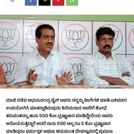
ಮಾಜಿ ಸಚಿವ ಅಭಯಚಂದ್ರ ಜೈನ್ ಅವರು ನನ್ನನ್ನು ಟಾರ್ಗೆಟ್ ಮಾಡಿ ಏಕವಚನ
ಉಪಯೋಗಿಸಿ ಮಾತನ್ನಾಡಿರುವುದು ಹಿರಿಯರಾದ ಅವರಿಗೆ ಶೋಭೆ
ತರುವಂತದಲ್ಲ.ತಾನು 500 ಕೋ.ಭ್ರಷ್ಟಾಚಾರ ಮಾಡಿದ್ದೇನೆಂದು ಅವರು
ಆರೋಪಿಸುತ್ತಿದ್ದಾರೆ ಆದರೆ ನಾನು 500 ಅಲ್ಲ ರೂ 5 ಕೋ.ಭ್ರಷ್ಟಾಚಾರ
ಮಾಡಿದ್ದರೂ ಧರ್ಮಸ್ಥಳ ಅಥವಾ ಹನುಮಂತ ದೇವಸ್ಥಾನದಲ್ಲಿ ಪ್ರಮಾಣ