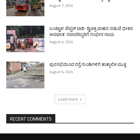
August 7, 2026
ಬಂಟ್ವಾಳ: ಟಿಪ್ಪರ್ ಲಾರಿ- ದ್ವಿಚಕ್ರ ವಾಹನ ನಡುವೆ ಭೀಕರ
ಅಪಘಾತ :ಸವಾರರಿಬ್ಬರಿಗೆ ಗಂಭೀರ ಗಾಯ
August 6, 2026
ಪುರಸಭೆಯಿಂದ ರಸ್ತೆ ಗುಂಡಿಗಳಿಗೆ ತಾತ್ಕಾಲಿಕ ಮುಕ್ತಿ
August 6, 2026
Load more
RECENT COMMENTS