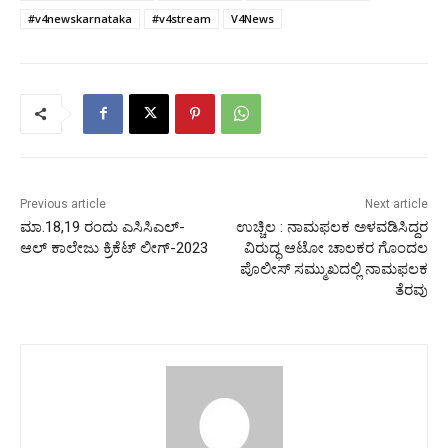
#v4newskarnataka
#v4stream
V4News
Previous article
Next article
ಮಾ.18,19 ರಂದು ಎಸಿಸಿಎಲ್-
ಉಚ್ಚಿಲ : ನಾಮಫಲಕ ಅಳವಡಿಸಿದ್ದರ
ಆಲ್ ಕಾಲೇಜು ಕ್ರಿಕೆಟ್ ಲೀಗ್-2023
ವಿರುದ್ಧ ಆಟೋ ಚಾಲಕರ ಗೊಂದಲ
ಪೊಲೀಸ್ ಸಮ್ಮುಖದಲ್ಲಿ ನಾಮಫಲಕ
ತೆರವು