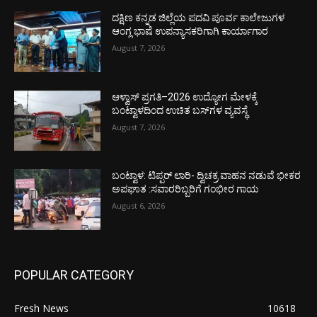
ದಕ್ಷಿಣ ಕನ್ನಡ ಜಿಲ್ಲೆಯ ಪದವಿ ಪೂರ್ವ ಕಾಲೇಜುಗಳ
ಆಂಗ್ಲ ಭಾಷೆ ಉಪನ್ಯಾಸಕರಿಗಾಗಿ ಕಾರ್ಯಾಗಾರ
August 7, 2026
ಆಳ್ವಾಸ್ ಪ್ರಗತಿ–2026 ಉದ್ಯೋಗ ಮೇಳಕ್ಕೆ
ಬಂಟ್ವಾಳದಿಂದ ಉಚಿತ ಬಸ್‌ಗಳ ವ್ಯವಸ್ಥೆ
August 7, 2026
ಬಂಟ್ವಾಳ: ಟಿಪ್ಪರ್ ಲಾರಿ- ದ್ವಿಚಕ್ರ ವಾಹನ ನಡುವೆ ಭೀಕರ
ಅಪಘಾತ :ಸವಾರರಿಬ್ಬರಿಗೆ ಗಂಭೀರ ಗಾಯ
August 6, 2026
POPULAR CATEGORY
Fresh News
10618