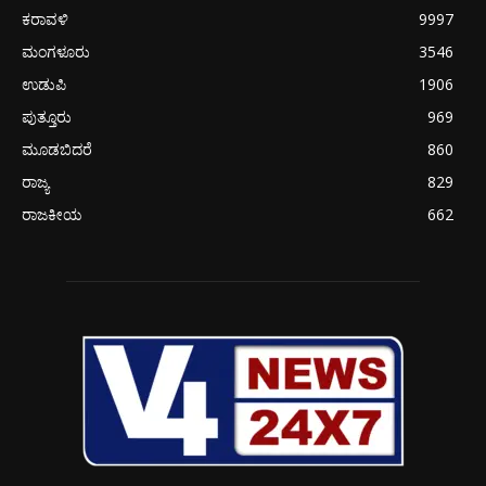
ಕರಾವಳಿ
9997
ಮಂಗಳೂರು
3546
ಉಡುಪಿ
1906
ಪುತ್ತೂರು
969
ಮೂಡಬಿದರೆ
860
ರಾಜ್ಯ
829
ರಾಜಕೀಯ
662