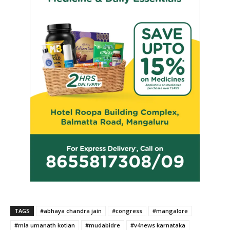
TAGS
#abhaya chandra jain
#congress
#mangalore
#mla umanath kotian
#mudabidre
#v4news karnataka