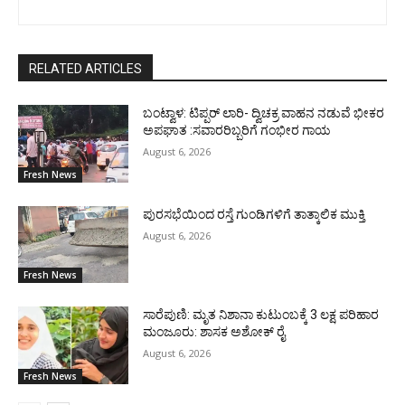
RELATED ARTICLES
ಬಂಟ್ವಾಳ: ಟಿಪ್ಪರ್ ಲಾರಿ- ದ್ವಿಚಕ್ರ ವಾಹನ ನಡುವೆ ಭೀಕರ
ಅಪಘಾತ :ಸವಾರರಿಬ್ಬರಿಗೆ ಗಂಭೀರ ಗಾಯ
August 6, 2026
Fresh News
ಪುರಸಭೆಯಿಂದ ರಸ್ತೆ ಗುಂಡಿಗಳಿಗೆ ತಾತ್ಕಾಲಿಕ ಮುಕ್ತಿ
August 6, 2026
Fresh News
ಸಾರೆಪುಣಿ: ಮೃತ ನಿಶಾನಾ ಕುಟುಂಬಕ್ಕೆ 3 ಲಕ್ಷ ಪರಿಹಾರ
ಮಂಜೂರು: ಶಾಸಕ ಅಶೋಕ್ ರೈ
August 6, 2026
Fresh News