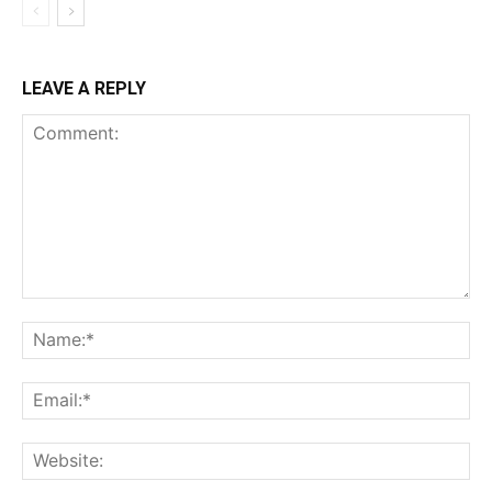
LEAVE A REPLY
Comment:
Na
Ema
Web