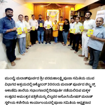
ಮುಂಬೈ: ಮಲಾಡ್‍ಪೂರ್ವದ ಶ್ರೀ ವರಮಹಾಲಕ್ಷ್ಮಿ ಪೂಜಾ ಸಮಿತಿಯ ಯುವ
ವಿಭಾಗದ ಆಶ್ರಯದಲ್ಲಿ ಅಕ್ಟೋಬರ್ 30ರಂದು ಮಲಾಡ್ ಪೂರ್ವದ ಚಿಲ್ಡ್ರನ್ಸ್
ಅಕಾಡೆಮಿ ಶಾಲೆಯ ಸಭಾಂಗಣದಲ್ಲಿ ದಿನಪೂರ್ತಿ ನಡೆಯಲಿರುವ ಮಕ್ಕಳ
ಉತ್ಸವದ ಆಮಂತ್ರನ ಪತ್ರಿಕೆಯನ್ನು ಬಿಲ್ಲವರ ಅಸೋಸಿಯೇಷನ್ ಮಲಾಡ್
ಸ್ಥಳೀಯ ಕಚೇರಿಯ ಕಾರ್ಯಾಲಯದಲ್ಲಿ ಪೂಜಾ ಸಮಿತಿಯ ಅಧ್ಯಕ್ಷರಾದ