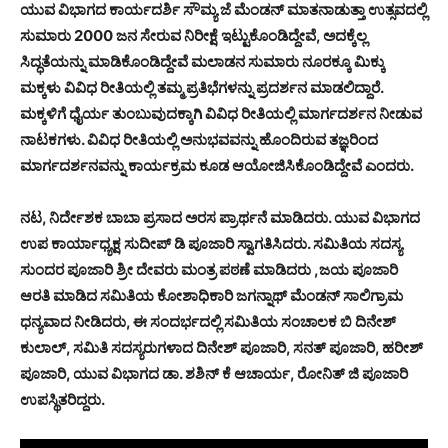
ಯುವ ವಿಭಾಗದ ಕಾರ್ಯದರ್ಶಿ ಸೌಮ್ಯ ಜೆ ಮೆಂಡನ್ ಮಾತನಾಡುತ್ತಾ ಉತ್ಸವದಲ್ಲಿ
ಸುಮಾರು 2000 ಜನ ಸೇರುವ ನಿರೀಕ್ಷೆ ಇಟ್ಟುಕೊಂಡಿದ್ದೇವೆ, ಅದಕ್ಕೆಲ್ಲ
ಸಿದ್ಧತೆಯನ್ನು ಮಾಡಿಕೊಂಡಿದ್ದೇವೆ ಮಲಾಡನ ಸುಮಾರು ನೂರಕ್ಕೂ ಮಿಕ್ಕು
ಮಕ್ಕಳು ವಿವಿಧ ರೀತಿಯಲ್ಲಿ ತಮ್ಮ ಪ್ರತಿಭೆಗಳನ್ನು ಪ್ರದರ್ಶನ ಮಾಡಲಿದ್ದಾರೆ.
ಮಕ್ಕಳಿಗೆ ಧೈರ್ಯ ತುಂಬುವುದಕ್ಕಾಗಿ ವಿವಿಧ ರೀತಿಯಲ್ಲಿ ಮಾರ್ಗದರ್ಶನ ನೀಡುವ
ನಾಟಕಗಳು. ವಿವಿಧ ರೀತಿಯಲ್ಲಿ ಅನುಭವವನ್ನು ಹೊಂದಿರುವ ತಜ್ಞರಿಂದ
ಮಾರ್ಗದರ್ಶನವನ್ನು ಕಾರ್ಯಕ್ರಮ ಕೂಡ ಆಯೋಜಿಸಿಕೊಂಡಿದ್ದೇವೆ ಎಂದರು.
ನಟ, ನಿರ್ದೇಶಕ ಬಾಬಾ ಪ್ರಸಾದ ಅರಸ ಪ್ರಾರ್ಥನೆ ಮಾಡಿದರು. ಯುವ ವಿಭಾಗದ
ಉಪ ಕಾರ್ಯಾಧ್ಯಕ್ಷ ಸುದೀಪ್ ಡಿ ಪೂಜಾರಿ ಸ್ವಾಗತಿಸಿದರು. ಸಮಿತಿಯ ಸದಸ್ಯ
ಸುಂದರ ಪೂಜಾರಿ ಶ್ರೀ ದೇವರು ಮಂತ್ರ ಪಠಣೆ ಮಾಡಿದರು ,ಜಯ ಪೂಜಾರಿ
ಆರತಿ ಮಾಡಿದ ಸಮಿತಿಯ ಕೋಶಾಧಿಕಾರಿ ಜಗನ್ನಾಥ್ ಮೆಂಡನ್ ಸಾಲಿಗ್ರಾಮ
ಧನ್ಯವಾದ ನೀಡಿದರು, ಈ ಸಂದರ್ಭದಲ್ಲಿ ಸಮಿತಿಯ ಸಂಚಾಲಕ ಬಿ ದಿನೇಶ್
ಕುಲಾಲ್, ಸಮಿತಿ ಸದಸ್ಯರುಗಳಾದ ದಿನೇಶ್ ಪೂಜಾರಿ, ಸನತ್ ಪೂಜಾರಿ, ಹರೀಶ್
ಪೂಜಾರಿ, ಯುವ ವಿಭಾಗದ ಡಾ. ಶಶಿನ್ ಕೆ ಆಚಾರ್ಯ, ರೋನಿತ್ ಜಿ ಪೂಜಾರಿ
ಉಪಸ್ಥಿತರಿದ್ದರು.