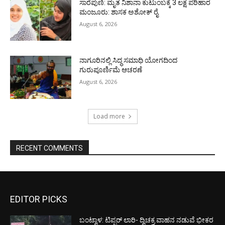
ಸಾರೆಪುಣಿ: ಮೃತ ನಿಶಾನಾ ಕುಟುಂಬಕ್ಕೆ 3 ಲಕ್ಷ ಪರಿಹಾರ
ಮಂಜೂರು: ಶಾಸಕ ಅಶೋಕ್ ರೈ
August 6, 2026
ನಾಗೂರಿನಲ್ಲಿ ಸಿದ್ಧ ಸಮಾಧಿ ಯೋಗದಿಂದ
ಗುರುಪೂರ್ಣಿಮೆ ಆಚರಣೆ
August 6, 2026
Load more
RECENT COMMENTS
EDITOR PICKS
ಬಂಟ್ವಾಳ: ಟಿಪ್ಪರ್ ಲಾರಿ- ದ್ವಿಚಕ್ರ ವಾಹನ ನಡುವೆ ಭೀಕರ