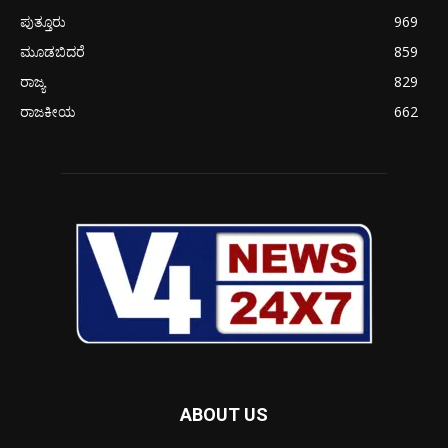
ಪುತ್ತೂರು
969
ಮೂಡಬಿದರೆ
859
ರಾಜ್ಯ
829
ರಾಜಕೀಯ
662
ABOUT US