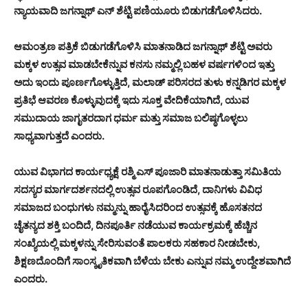
ನ್ಯಾಯವಾದಿ ಜಗನ್ನಾಥ್ ಎನ್ ಶೆಟ್ಟಿ ಪಣಿಯೂರು ಬಿಡುಗಡೆಗೊಳಿಸಿದರು.
ಆಮಂತ್ರಣ ಪತ್ರಿಕೆ ಬಿಡುಗಡೆಗೊಳಿಸಿ ಮಾತನಾಡಿದ ಜಗನ್ನಾಥ್ ಶೆಟ್ಟಿ ಅವರು
ಮಕ್ಕಳ ಉತ್ಸವ ಮಾಡಬೇಕೆನ್ನುವ ಕನಸು ನಮ್ಮಲ್ಲಿ ಬಹಳ ವರ್ಷಗಳಿಂದ ಇತ್ತು
ಅದು ಇಂದು ಪೂರ್ಣಗೊಳ್ಳುತ್ತಿದೆ, ಮಲಾಡ್ ಪರಿಸರದ ತುಳು ಕನ್ನಡಿಗರ ಮಕ್ಕಳ
ಪ್ರತಿಭೆ ಆವರಣ ಕೊಳ್ಳುವುದಕ್ಕೆ ಇದು ಸೂಕ್ತ ವೇದಿಕೆಯಾಗಿದೆ, ಯುವ
ಸಮುದಾಯ ಜಾಗೃತರದಾಗ ಧರ್ಮ ಮತ್ತು ಸಮಾಜ ಬಲಿಷ್ಠಗೊಳ್ಳಲು
ಸಾಧ್ಯವಾಗುತ್ತದೆ ಎಂದರು.
ಯುವ ವಿಭಾಗದ ಕಾರ್ಯಧ್ಯಕ್ಷೆ ರಶ್ಮಿ ಎಸ್ ಪೂಜಾರಿ ಮಾತನಾಡುತ್ತಾ ಸಮಿತಿಯ
ಸದಸ್ಯರ ಮಾರ್ಗದರ್ಶನದಲ್ಲಿ ಉತ್ಸವ ರೂಪಗೊಂಡಿದೆ, ದಾನಿಗಳು ವಿವಿಧ
ಸಮಾಜದ ಬಂಧುಗಳು ನಮ್ಮನ್ನು ಹಾರೈಸಿದರಿಂದ ಉತ್ಸವಕ್ಕೆ ಹೊಸತನದ
ಚೈತನ್ಯದ ಶಕ್ತಿ ಬಂದಿದೆ, ದಿನಪೂರ್ತಿ ನಡೆಯುವ ಕಾರ್ಯಕ್ರಮಕ್ಕೆ ಹೆಚ್ಚಿನ
ಸಂಖ್ಯೆಯಲ್ಲಿ ಮಕ್ಕಳನ್ನು ಸೇರಿಸುವಂತೆ ಪಾಲಕರು ಸಹಕಾರ ನೀಡಬೇಕು,
ಶಿಕ್ಷಣದೊಂದಿಗೆ ಸಾಂಸ್ಕೃತಿಕವಾಗಿ ಬೆಳೆಯ ಬೇಕು ಎನ್ನುವ ನಮ್ಮ ಉದ್ದೇಶವಾಗಿದೆ
ಎಂದರು.