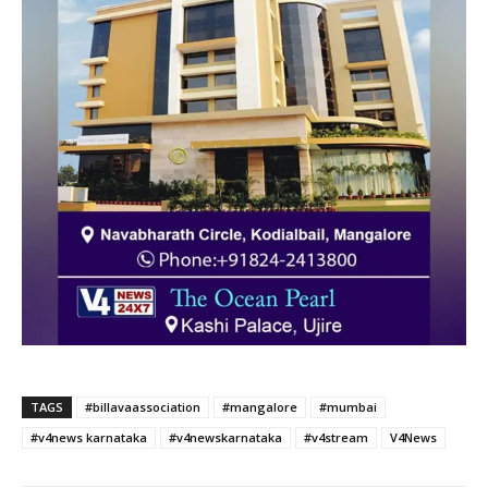
TAGS
#billavaassociation
#mangalore
#mumbai
#v4news karnataka
#v4newskarnataka
#v4stream
V4News