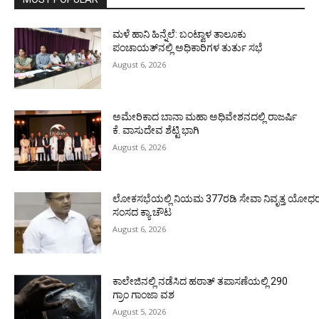
ಮಳೆ ಹಾನಿ ಹಿನ್ನೆಲೆ: ಬಂಟ್ವಾಳ ತಾಲೂಕು
ಪಂಚಾಯತ್‌ನಲ್ಲಿ ಅಧಿಕಾರಿಗಳ ತುರ್ತು ಸಭೆ
August 6, 2026
ಅಮೇರಿಕಾದ ಬಾನಾ ಮಹಾ ಅಧಿವೇಶನದಲ್ಲಿ ರಾಜರ್ಷಿ
ಕೆ. ವಾಸುದೇವ ಶೆಟ್ಟಿ ಭಾಗಿ
August 6, 2026
ಲೋಕಸಭೆಯಲ್ಲಿ ನಿಯಮ 377ರಡಿ ಸೇವಾ ನಿವೃತ್ತ ಯೋಧರ ಪ
ಸಂಸದ ಕ್ಯಾ.ಚೌಟ
August 6, 2026
ಕಾಲೇಜಿನಲ್ಲಿ ನಡೆಸಿದ ಹಠಾತ್ ತಪಾಸಣೆಯಲ್ಲಿ 290
ಗ್ರಾಂ ಗಾಂಜಾ ವಶ
August 5, 2026