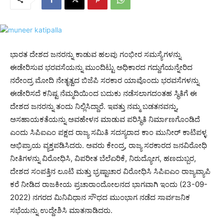
ಭಾರತ ದೇಶದ ಜನರನ್ನು ಕಾಡುವ ಹಲವು ಗಂಭೀರ ಸಮಸ್ಯೆಗಳನ್ನು
ಈಡೇರಿಸುವ ಭರವಸೆಯನ್ನು ಮುಂದಿಟ್ಟು ಅಧಿಕಾರದ ಗದ್ದುಗೆಯನ್ನೇರಿದ
ನರೇಂದ್ರ ಮೋದಿ ನೇತೃತ್ವದ ಬಿಜೆಪಿ ಸರಕಾರ ಯಾವೊಂದು ಭರವಸೆಗಳನ್ನು
ಈಡೇರಿಸದೆ ಕನಿಷ್ಟ ನೆಮ್ಮದಿಯಿಂದ ಬದುಕು ನಡೆಸಲಾಗದಂತಹ ಸ್ಥಿತಿಗೆ ಈ
ದೇಶದ ಜನರನ್ನು ತಂದು ನಿಲ್ಲಿಸಿದ್ದಾರೆ. ಇವತ್ತು ನಮ್ಮ ಬಡತನವನ್ನು,
ಅಸಹಾಯಕತೆಯನ್ನು ಅವಹೇಳನ ಮಾಡುವ ಪರಿಸ್ಥಿತಿ ನಿರ್ಮಾಣಗೊಂಡಿದೆ
ಎಂದು ಸಿಪಿಐಎಂ ಪಕ್ಷದ ರಾಜ್ಯ ಸಮಿತಿ ಸದಸ್ಯರಾದ ಕಾಂ ಮುನೀರ್ ಕಾಟಿಪಳ್ಳ
ಅಭಿಪ್ರಾಯ ವ್ಯಕ್ತಪಡಿಸಿದರು. ಅವರು ಕೇಂದ್ರ, ರಾಜ್ಯ ಸರಕಾರದ ಜನವಿರೋಧಿ
ನೀತಿಗಳನ್ನು ವಿರೋಧಿಸಿ, ವಿಪರೀತ ಬೆಲೆಏರಿಕೆ, ನಿರುದ್ಯೋಗ, ಹಣದುಬ್ಬರ,
ದೇಶದ ಸಂಪತ್ತಿನ ಲೂಟಿ ಮತ್ತು ಭ್ರಷ್ಟಾಚಾರ ವಿರೋಧಿಸಿ ಸಿಪಿಐಎಂ ರಾಜ್ಯವ್ಯಾಪಿ
ಕರೆ ನೀಡಿದ ರಾಜಕೀಯ ಪ್ರಚಾರಾಂದೋಲನದ ಭಾಗವಾಗಿ ಇಂದು (23-09-
2022) ನಗರದ ಮಿನಿವಿಧಾನ ಸೌಧದ ಮುಂಭಾಗ ನಡೆದ ಸಾರ್ವಜನಿಕ
ಸಭೆಯನ್ನು ಉದ್ದೇಶಿಸಿ ಮಾತನಾಡಿದರು.