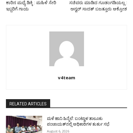
ಕಾರಿನ ಮಧ್ಯೆ ಡಿಕ್ಕಿ : ಮಹಿಳೆ ಸೇರಿ
ಸಚಿವರು ಮಾಡಿದ ಗೂಡಂಗಡಿಯಲ್ಲ :
ಇಬ್ಬರಿಗೆ ಗಾಯ
ಅನ್ವರ್ ಸಾದತ್ ಬಜತ್ತೂರು ಆಕ್ರೋಶ
v4team
RELATED ARTICLES
ಮಳೆ ಹಾನಿ ಹಿನ್ನೆಲೆ: ಬಂಟ್ವಾಳ ತಾಲೂಕು
ಪಂಚಾಯತ್‌ನಲ್ಲಿ ಅಧಿಕಾರಿಗಳ ತುರ್ತು ಸಭೆ
August 6, 2026