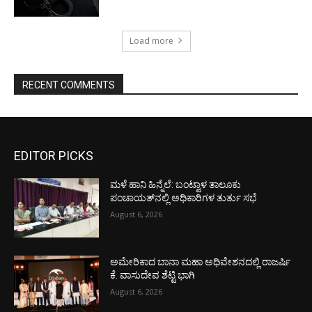
Load more
RECENT COMMENTS
EDITOR PICKS
ಮಳೆ ಹಾನಿ ಹಿನ್ನೆಲೆ: ಬಂಟ್ವಾಳ ತಾಲೂಕು
ಪಂಚಾಯತ್‌ನಲ್ಲಿ ಅಧಿಕಾರಿಗಳ ತುರ್ತು ಸಭೆ
August 6, 2026
ಅಮೇರಿಕಾದ ಬಾನಾ ಮಹಾ ಅಧಿವೇಶನದಲ್ಲಿ ರಾಜರ್ಷಿ
ಕೆ. ವಾಸುದೇವ ಶೆಟ್ಟಿ ಭಾಗಿ
August 6, 2026