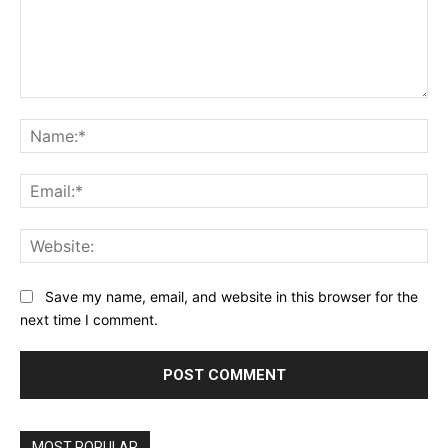
Comment:
Na
Ema
Web
Save my name, email, and website in this browser for the
next time I comment.
MOST POPULAR