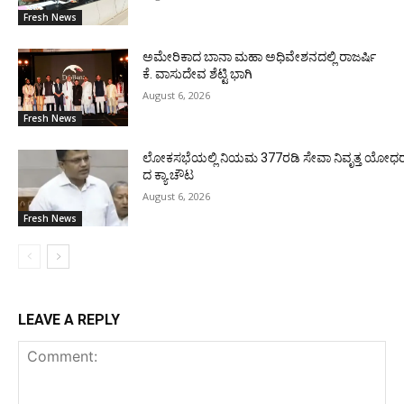
Fresh News
ಅಮೇರಿಕಾದ ಬಾನಾ ಮಹಾ ಅಧಿವೇಶನದಲ್ಲಿ ರಾಜರ್ಷಿ
ಕೆ. ವಾಸುದೇವ ಶೆಟ್ಟಿ ಭಾಗಿ
August 6, 2026
Fresh News
ಲೋಕಸಭೆಯಲ್ಲಿ ನಿಯಮ 377ರಡಿ ಸೇವಾ ನಿವೃತ್ತ ಯೋಧರ ಪ
ದ ಕ್ಯಾ.ಚೌಟ
August 6, 2026
Fresh News
LEAVE A REPLY