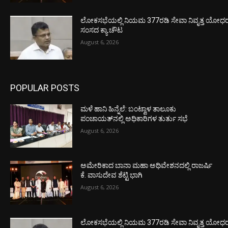
ಲೋಕಸಭೆಯಲ್ಲಿ ನಿಯಮ 377ರಡಿ ಸೇವಾ ನಿವೃತ್ತ ಯೋಧರ ಪ
ಸಂಸದ ಕ್ಯಾ.ಚೌಟ
August 6, 2026
POPULAR POSTS
ಮಳೆ ಹಾನಿ ಹಿನ್ನೆಲೆ: ಬಂಟ್ವಾಳ ತಾಲೂಕು
ಪಂಚಾಯತ್‌ನಲ್ಲಿ ಅಧಿಕಾರಿಗಳ ತುರ್ತು ಸಭೆ
August 6, 2026
ಅಮೇರಿಕಾದ ಬಾನಾ ಮಹಾ ಅಧಿವೇಶನದಲ್ಲಿ ರಾಜರ್ಷಿ
ಕೆ. ವಾಸುದೇವ ಶೆಟ್ಟಿ ಭಾಗಿ
August 6, 2026
ಲೋಕಸಭೆಯಲ್ಲಿ ನಿಯಮ 377ರಡಿ ಸೇವಾ ನಿವೃತ್ತ ಯೋಧರ ಪ