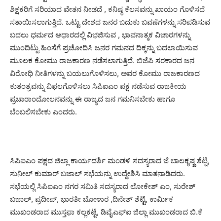
ಶಿಕ್ಷಕರಿಗೆ ಸರಿಯಾದ ವೇತನ ನೀಡದೆ , ಕನಿಷ್ಠ ಕೆಲಸವನ್ನು ಖಾಯಂ ಗೊಳಿಸದೆ
ಸತಾಯಿಸಲಾಗುತ್ತಿದೆ. ಒಟ್ಟು ದೇಶದ ಜನರ ಬದುಕು ಬವಣೆಗಳನ್ನು ಸರಿಪಡಿಸುವ
ಬದಲು ಧರ್ಮದ ಆಧಾರದಲ್ಲಿ ವಿಭಜಿಸುವ , ಭಾವನಾತ್ಮಕ ವಿಚಾರಗಳನ್ನು
ಮುಂದಿಟ್ಟು ಹಿಂಸೆಗೆ ಪ್ರಚೋದಿಸಿ ಜನರ ಗಮನದ ದಿಕ್ಕನ್ನು ಬದಲಾಯಿಸುವ
ಮೂಲಕ ಕೋಮು ರಾಜಕಾರಣ ನಡೆಸಲಾಗುತ್ತಿದೆ. ಬಿಜೆಪಿ ಸರಕಾರದ ಜನ
ವಿರೋಧಿ ನೀತಿಗಳನ್ನು ಬಯಲುಗೊಳಿಸಲು, ಅವರ ಕೋಮು ರಾಜಕಾರಣದ
ಕುತಂತ್ರವನ್ನು ವಿಫಲಗೊಳಿಸಲು ಸಿಪಿಐಎಂ ಪಕ್ಷ ನಡೆಸುವ ರಾಜಕೀಯ
ಪ್ರಚಾರಾಂದೋಲನವನ್ನು ಈ ರಾಜ್ಯದ ಜನ ಗಮನಿಸಬೇಕು ಹಾಗೂ
ಬೆಂಬಲಿಸಬೇಕು ಎಂದರು.
ಸಿಪಿಐಎಂ ಪಕ್ಷದ ಜಿಲ್ಲಾ ಕಾರ್ಯದರ್ಶಿ ಮಂಡಳಿ ಸದಸ್ಯರಾದ ಜೆ ಬಾಲಕೃಷ್ಣ ಶೆಟ್ಟಿ,
ಸುನೀಲ್ ಕುಮಾರ್ ಬಜಾಲ್ ಸಭೆಯನ್ನು ಉದ್ದೇಶಿಸಿ ಮಾತನಾಡಿದರು.
ಸಭೆಯಲ್ಲಿ ಸಿಪಿಐಎಂ ನಗರ ಸಮಿತಿ ಸದಸ್ಯರಾದ ಲೋಕೇಶ್ ಎಂ, ಸುರೇಶ್
ಬಜಾಲ್, ಪ್ರದೀಪ್, ಭಾರತೀ ಬೋಳಾರ ,ದಿನೇಶ್ ಶೆಟ್ಟಿ, ಕಾರ್ಮಿಕ
ಮುಖಂಡರಾದ ಮುಸ್ತಫಾ ಕಲ್ಲಕಟ್ಟೆ, ಡಿವೈಎಫ್ಐ ಜಿಲ್ಲಾ ಮುಖಂಡರಾದ ಬಿ.ಕೆ