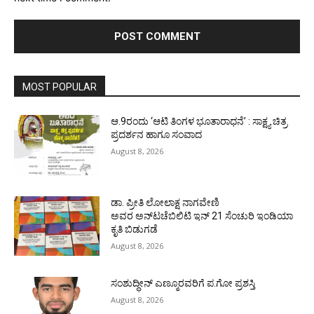
MOST POPULAR
ಆ.9ರಂದು ‘ಆಟಿ ತಿಂಗಳ ಭೂತಾರಾಧನೆ’ : ಸಾಕ್ಷ್ಯ ಚಿತ್ರ
ಪ್ರದರ್ಶನ ಹಾಗೂ ಸಂವಾದ
August 8, 2026
ಡಾ. ಪ್ರೀತಿ ಲೋಲಾಕ್ಷ ನಾಗವೇಣಿ
ಅವರ ಅನ್‌ಟಚೆಬಿಲಿಟಿ ಇನ್ 21 ಸೆಂಚುರಿ ಇಂಡಿಯಾ
ಕೃತಿ ಬಿಡುಗಡೆ
August 8, 2026
ಸಂಶುದ್ಧೀನ್ ಎಣ್ಮೂರವರಿಗೆ ಪ.ಗೋ ಪ್ರಶಸ್ತಿ
August 8, 2026