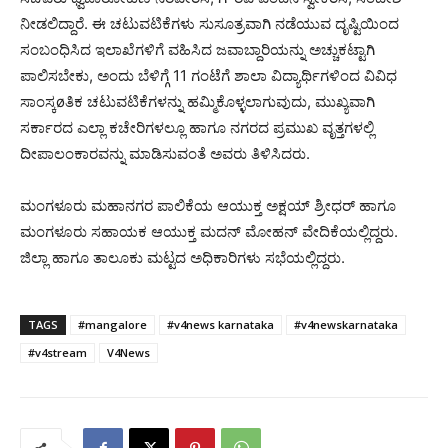
ನೀಡಲಿದ್ದಾರೆ. ಈ ಚಟುವಟಿಕೆಗಳು ಸುಸೂತ್ರವಾಗಿ ನಡೆಯುವ ದೃಷ್ಟಿಯಿಂದ
ಸಂಬಂಧಿಸಿದ ಇಲಾಖೆಗಳಿಗೆ ವಹಿಸಿದ ಜವಾಬ್ದಾರಿಯನ್ನು ಅಚ್ಚುಕಟ್ಟಾಗಿ
ಪಾಲಿಸಬೇಕು, ಅಂದು ಬೆಳಿಗ್ಗೆ 11 ಗಂಟೆಗೆ ಶಾಲಾ ವಿದ್ಯಾರ್ಥಿಗಳಿಂದ ವಿವಿಧ
ಸಾಂಸ್ಕøತಿಕ ಚಟುವಟಿಕೆಗಳನ್ನು ಹಮ್ಮಿಕೊಳ್ಳಲಾಗುವುದು, ಮುಖ್ಯವಾಗಿ
ಸರ್ಕಾರದ ಎಲ್ಲಾ ಕಚೇರಿಗಳಲ್ಲೂ ಹಾಗೂ ನಗರದ ಪ್ರಮುಖ ವೃತ್ತಗಳಲ್ಲಿ
ದೀಪಾಲಂಕಾರವನ್ನು ಮಾಡಿಸುವಂತೆ ಅವರು ತಿಳಿಸಿದರು.
ಮಂಗಳೂರು ಮಹಾನಗರ ಪಾಲಿಕೆಯ ಆಯುಕ್ತ ಅಕ್ಷಯ್ ಶ್ರೀಧರ್ ಹಾಗೂ
ಮಂಗಳೂರು ಸಹಾಯಕ ಆಯುಕ್ತ ಮದನ್ ಮೋಹನ್ ವೇದಿಕೆಯಲ್ಲಿದ್ದರು.
ಜಿಲ್ಲಾ ಹಾಗೂ ತಾಲೂಕು ಮಟ್ಟದ ಅಧಿಕಾರಿಗಳು ಸಭೆಯಲ್ಲಿದ್ದರು.
TAGS
#mangalore
#v4news karnataka
#v4newskarnataka
#v4stream
V4News