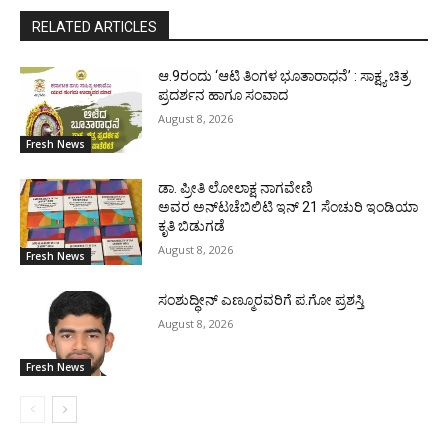
RELATED ARTICLES
ಆ.9ರಂದು ‘ಆಟಿ ತಿಂಗಳ ಭೂತಾರಾಧನೆ’ : ಸಾಕ್ಷ್ಯ ಚಿತ್ರ
ಪ್ರದರ್ಶನ ಹಾಗೂ ಸಂವಾದ
August 8, 2026
Fresh News
ಡಾ. ಪ್ರೀತಿ ಲೋಲಾಕ್ಷ ನಾಗವೇಣಿ
ಅವರ ಅನ್‌ಟಚೆಬಿಲಿಟಿ ಇನ್ 21 ಸೆಂಚುರಿ ಇಂಡಿಯಾ
ಕೃತಿ ಬಿಡುಗಡೆ
August 8, 2026
Fresh News
ಸಂಶುದ್ಧೀನ್ ಎಣ್ಮೂರವರಿಗೆ ಪ.ಗೋ ಪ್ರಶಸ್ತಿ
August 8, 2026
Fresh News