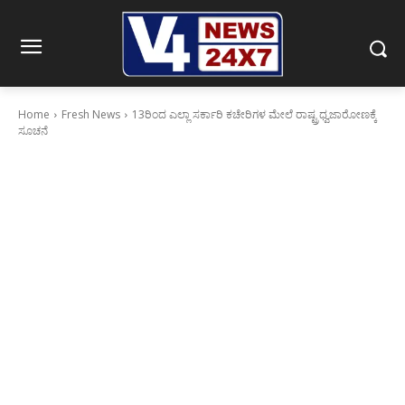
Home
Fresh News
13ರಿಂದ ಎಲ್ಲಾ ಸರ್ಕಾರಿ ಕಚೇರಿಗಳ ಮೇಲೆ ರಾಷ್ಟ್ರಧ್ವಜಾರೋಣಕ್ಕೆ
ಸೂಚನೆ