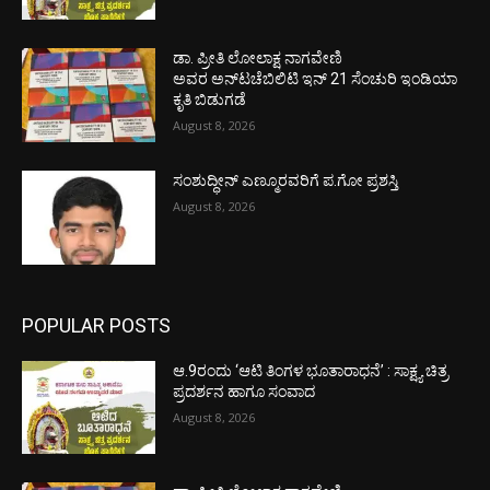
ಡಾ. ಪ್ರೀತಿ ಲೋಲಾಕ್ಷ ನಾಗವೇಣಿ
ಅವರ ಅನ್‌ಟಚೆಬಿಲಿಟಿ ಇನ್ 21 ಸೆಂಚುರಿ ಇಂಡಿಯಾ
ಕೃತಿ ಬಿಡುಗಡೆ
August 8, 2026
ಸಂಶುದ್ಧೀನ್ ಎಣ್ಮೂರವರಿಗೆ ಪ.ಗೋ ಪ್ರಶಸ್ತಿ
August 8, 2026
POPULAR POSTS
ಆ.9ರಂದು ‘ಆಟಿ ತಿಂಗಳ ಭೂತಾರಾಧನೆ’ : ಸಾಕ್ಷ್ಯ ಚಿತ್ರ
ಪ್ರದರ್ಶನ ಹಾಗೂ ಸಂವಾದ
August 8, 2026