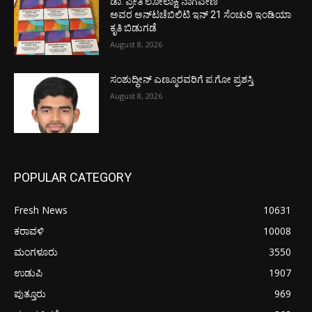
ಡಾ. ಪ್ರೀತಿ ಲೋಲಾಕ್ಷ ನಾಗವೇಣಿ
ಅವರ ಅನ್‌ಟಚೆಬಿಲಿಟಿ ಇನ್ 21 ಸೆಂಚುರಿ ಇಂಡಿಯಾ
ಕೃತಿ ಬಿಡುಗಡೆ
August 8, 2026
ಸಂಶುದ್ಧೀನ್ ಎಣ್ಮೂರವರಿಗೆ ಪ.ಗೋ ಪ್ರಶಸ್ತಿ
August 8, 2026
POPULAR CATEGORY
Fresh News
10631
ಕರಾವಳಿ
10008
ಮಂಗಳೂರು
3550
ಉಡುಪಿ
1907
ಪುತ್ತೂರು
969