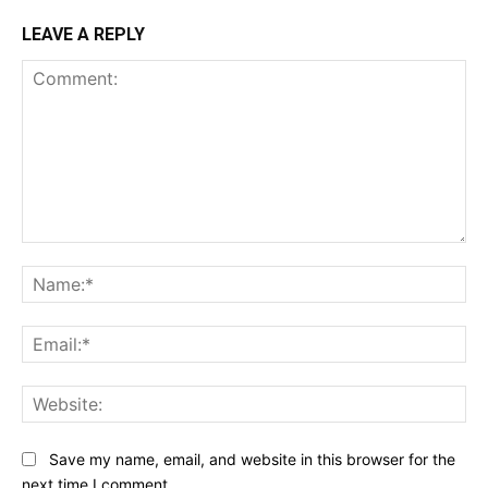
LEAVE A REPLY
Comment:
Na
Ema
Web
Save my name, email, and website in this browser for the
next time I comment.