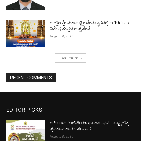
ಉಚ್ಚಿಲ ಶ್ರೀಮಹಾಲಕ್ಷ್ಮೀ ದೇವಸ್ಥಾನದಲ್ಲಿ ಆ.10ರಂದು
ವಿಶೇಷ ತುಪ್ಪದ ಅಪ್ಪ ಸೇವೆ
August 8, 2026
Load more
RECENT COMMENTS
EDITOR PICKS
ಆ.9ರಂದು ‘ಆಟಿ ತಿಂಗಳ ಭೂತಾರಾಧನೆ’ : ಸಾಕ್ಷ್ಯ ಚಿತ್ರ
ಪ್ರದರ್ಶನ ಹಾಗೂ ಸಂವಾದ
August 8, 2026