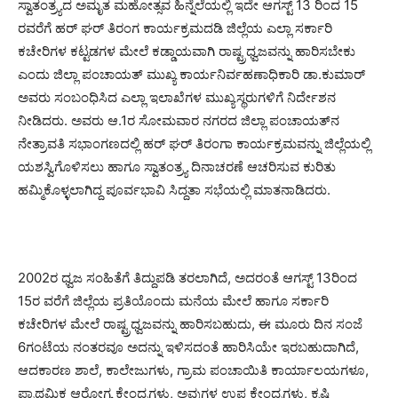
ಸ್ವಾತಂತ್ರ್ಯದ ಅಮೃತ ಮಹೋತ್ಸವ ಹಿನ್ನೆಲೆಯಲ್ಲಿ ಇದೇ ಆಗಸ್ಟ್ 13 ರಿಂದ 15
ರವರೆಗೆ ಹರ್ ಘರ್ ತಿರಂಗ ಕಾರ್ಯಕ್ರಮದಡಿ ಜಿಲ್ಲೆಯ ಎಲ್ಲಾ ಸರ್ಕಾರಿ
ಕಚೇರಿಗಳ ಕಟ್ಟಡಗಳ ಮೇಲೆ ಕಡ್ಡಾಯವಾಗಿ ರಾಷ್ಟ್ರಧ್ವಜವನ್ನು ಹಾರಿಸಬೇಕು
ಎಂದು ಜಿಲ್ಲಾ ಪಂಚಾಯತ್ ಮುಖ್ಯ ಕಾರ್ಯನಿರ್ವಹಣಾಧಿಕಾರಿ ಡಾ.ಕುಮಾರ್
ಅವರು ಸಂಬಂಧಿಸಿದ ಎಲ್ಲಾ ಇಲಾಖೆಗಳ ಮುಖ್ಯಸ್ಥರುಗಳಿಗೆ ನಿರ್ದೇಶನ
ನೀಡಿದರು. ಅವರು ಆ.1ರ ಸೋಮವಾರ ನಗರದ ಜಿಲ್ಲಾ ಪಂಚಾಯತ್‍ನ
ನೇತ್ರಾವತಿ ಸಭಾಂಗಣದಲ್ಲಿ ಹರ್ ಘರ್ ತಿರಂಗಾ ಕಾರ್ಯಕ್ರಮವನ್ನು ಜಿಲ್ಲೆಯಲ್ಲಿ
ಯಶಸ್ವಿಗೊಳಿಸಲು ಹಾಗೂ ಸ್ವಾತಂತ್ರ್ಯ ದಿನಾಚರಣೆ ಆಚರಿಸುವ ಕುರಿತು
ಹಮ್ಮಿಕೊಳ್ಳಲಾಗಿದ್ದ ಪೂರ್ವಭಾವಿ ಸಿದ್ದತಾ ಸಭೆಯಲ್ಲಿ ಮಾತನಾಡಿದರು.
2002ರ ಧ್ವಜ ಸಂಹಿತೆಗೆ ತಿದ್ದುಪಡಿ ತರಲಾಗಿದೆ, ಅದರಂತೆ ಆಗಸ್ಟ್ 13ರಿಂದ
15ರ ವರೆಗೆ ಜಿಲ್ಲೆಯ ಪ್ರತಿಯೊಂದು ಮನೆಯ ಮೇಲೆ ಹಾಗೂ ಸರ್ಕಾರಿ
ಕಚೇರಿಗಳ ಮೇಲೆ ರಾಷ್ಟ್ರಧ್ವಜವನ್ನು ಹಾರಿಸಬಹುದು, ಈ ಮೂರು ದಿನ ಸಂಜೆ
6ಗಂಟೆಯ ನಂತರವೂ ಅದನ್ನು ಇಳಿಸದಂತೆ ಹಾರಿಸಿಯೇ ಇರಬಹುದಾಗಿದೆ,
ಆದಕಾರಣ ಶಾಲೆ, ಕಾಲೇಜುಗಳು, ಗ್ರಾಮ ಪಂಚಾಯಿತಿ ಕಾರ್ಯಾಲಯಗಳೂ,
ಪ್ರಾಥಮಿಕ ಆರೋಗ್ಯ ಕೇಂದ್ರಗಳು, ಅವುಗಳ ಉಪ ಕೇಂದ್ರಗಳು, ಕೃಷಿ