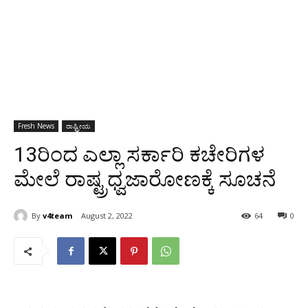
Fresh News
ರಾಷ್ಟ್ರೀಯ
13ರಿಂದ ಎಲ್ಲಾ ಸರ್ಕಾರಿ ಕಚೇರಿಗಳ
ಮೇಲೆ ರಾಷ್ಟ್ರಧ್ವಜಾರೋಣಕ್ಕೆ ಸೂಚನೆ
By
v4team
August 2, 2022
64
0