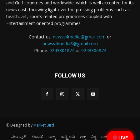
and Gulf countries and worldwide; which is well accepted for its
news cast, throwing light over the pressing problems such as
health, art, sports related programmes coupled with
Entertainment oriented programmes.
Contact us:
newsv4media@gmail.com
or
newsv4media8@gmail.com
Phone:
9243301874
or
9243306874
FOLLOW US
© Designed by
Market Bird
ಮುಖಪುಟ
ಕರಾವಳಿ
ರಾಜ್ಯ
ರಾಷ್ಟ್ರೀಯ
ಗಲ್ಫ್
ವಿಶ್ವ
ರಾಜಕೀಯ
ಕ್ರೀಡೆ
LIVE