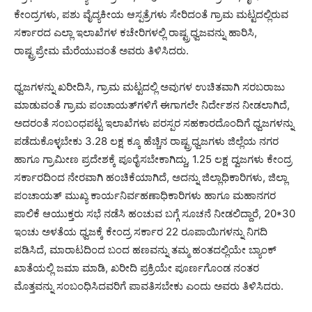
ಕೇಂದ್ರಗಳು, ಪಶು ವೈದ್ಯಕೀಯ ಆಸ್ಪತ್ರೆಗಳು ಸೇರಿದಂತೆ ಗ್ರಾಮ ಮಟ್ಟದಲ್ಲಿರುವ
ಸರ್ಕಾರದ ಎಲ್ಲಾ ಇಲಾಖೆಗಳ ಕಚೇರಿಗಳಲ್ಲಿ ರಾಷ್ಟ್ರಧ್ವಜವನ್ನು ಹಾರಿಸಿ,
ರಾಷ್ಟ್ರಪ್ರೇಮ ಮೆರೆಯುವಂತೆ ಅವರು ತಿಳಿಸಿದರು.
ಧ್ವಜಗಳನ್ನು ಖರೀದಿಸಿ, ಗ್ರಾಮ ಮಟ್ಟದಲ್ಲಿ ಅವುಗಳ ಉಚಿತವಾಗಿ ಸರಬರಾಜು
ಮಾಡುವಂತೆ ಗ್ರಾಮ ಪಂಚಾಯತ್‍ಗಳಿಗೆ ಈಗಾಗಲೇ ನಿರ್ದೇಶನ ನೀಡಲಾಗಿದೆ,
ಅದರಂತೆ ಸಂಬಂಧಪಟ್ಟ ಇಲಾಖೆಗಳು ಪರಸ್ಪರ ಸಹಕಾರದೊಂದಿಗೆ ಧ್ವಜಗಳನ್ನು
ಪಡೆದುಕೊಳ್ಳಬೇಕು 3.28 ಲಕ್ಷ ಕ್ಕೂ ಹೆಚ್ಚಿನ ರಾಷ್ಟ್ರಧ್ವಜಗಳು ಜಿಲ್ಲೆಯ ನಗರ
ಹಾಗೂ ಗ್ರಾಮೀಣ ಪ್ರದೇಶಕ್ಕೆ ಪೂರೈಸಬೇಕಾಗಿದ್ದು, 1.25 ಲಕ್ಷ ದ್ವಜಗಳು ಕೇಂದ್ರ
ಸರ್ಕಾರದಿಂದ ನೇರವಾಗಿ ಹಂಚಿಕೆಯಾಗಿದೆ, ಅದನ್ನು ಜಿಲ್ಲಾಧಿಕಾರಿಗಳು, ಜಿಲ್ಲಾ
ಪಂಚಾಯತ್ ಮುಖ್ಯ ಕಾರ್ಯನಿರ್ವಹಣಾಧಿಕಾರಿಗಳು ಹಾಗೂ ಮಹಾನಗರ
ಪಾಲಿಕೆ ಆಯುಕ್ತರು ಸಭೆ ನಡೆಸಿ ಹಂಚುವ ಬಗ್ಗೆ ಸೂಚನೆ ನೀಡಲಿದ್ದಾರೆ, 20*30
ಇಂಚು ಅಳತೆಯ ಧ್ವಜಕ್ಕೆ ಕೇಂದ್ರ ಸರ್ಕಾರ 22 ರೂಪಾಯಿಗಳನ್ನು ನಿಗದಿ
ಪಡಿಸಿದೆ, ಮಾರಾಟದಿಂದ ಬಂದ ಹಣವನ್ನು ತಮ್ಮ ಹಂತದಲ್ಲಿಯೇ ಬ್ಯಾಂಕ್
ಖಾತೆಯಲ್ಲಿ ಜಮಾ ಮಾಡಿ, ಖರೀದಿ ಪ್ರಕ್ರಿಯೇ ಪೂರ್ಣಗೊಂಡ ನಂತರ
ಮೊತ್ತವನ್ನು ಸಂಬಂಧಿಸಿದವರಿಗೆ ಪಾವತಿಸಬೇಕು ಎಂದು ಅವರು ತಿಳಿಸಿದರು.