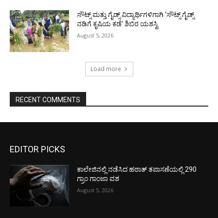
ಸೌಟ್ಸ್ ಮತ್ತು ಗೈಡ್ಸ್ ವಿದ್ಯಾರ್ಥಿಗಳಿಗಾಗಿ ‘ಸೌಟ್ಸ್ ಗೈಡ್ಸ್
ನಡಿಗೆ ಕೃಷಿಯ ಕಡೆ’ ಶಿಬಿರ ಯಶಸ್ವಿ
August 5, 2026
Load more
RECENT COMMENTS
EDITOR PICKS
ಕಾಲೇಜಿನಲ್ಲಿ ನಡೆಸಿದ ಹಠಾತ್ ತಪಾಸಣೆಯಲ್ಲಿ 290
ಗ್ರಾಂ ಗಾಂಜಾ ವಶ
August 5, 2026