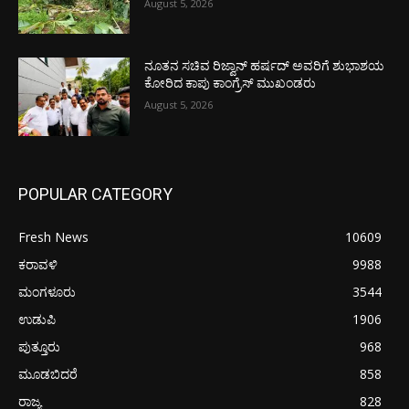
August 5, 2026
ನೂತನ ಸಚಿವ ರಿಜ್ವಾನ್ ಹರ್ಷದ್ ಅವರಿಗೆ ಶುಭಾಶಯ
ಕೋರಿದ ಕಾಪು ಕಾಂಗ್ರೆಸ್ ಮುಖಂಡರು
August 5, 2026
POPULAR CATEGORY
Fresh News
10609
ಕರಾವಳಿ
9988
ಮಂಗಳೂರು
3544
ಉಡುಪಿ
1906
ಪುತ್ತೂರು
968
ಮೂಡಬಿದರೆ
858
ರಾಜ್ಯ
828