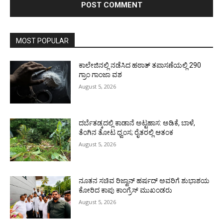
MOST POPULAR
ಕಾಲೇಜಿನಲ್ಲಿ ನಡೆಸಿದ ಹಠಾತ್ ತಪಾಸಣೆಯಲ್ಲಿ 290
ಗ್ರಾಂ ಗಾಂಜಾ ವಶ
August 5, 2026
ದರ್ಬೆತಡ್ಕದಲ್ಲಿ ಕಾಡಾನೆ ಅಟ್ಟಹಾಸ: ಅಡಿಕೆ, ಬಾಳೆ,
ತೆಂಗಿನ ತೋಟ ಧ್ವಂಸ; ರೈತರಲ್ಲಿ ಆತಂಕ
August 5, 2026
ನೂತನ ಸಚಿವ ರಿಜ್ವಾನ್ ಹರ್ಷದ್ ಅವರಿಗೆ ಶುಭಾಶಯ
ಕೋರಿದ ಕಾಪು ಕಾಂಗ್ರೆಸ್ ಮುಖಂಡರು
August 5, 2026