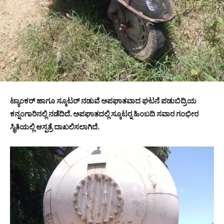
ಟ್ಯಾಂಕರ್ ಹಾಗೂ ಸ್ಕೂಟರ್ ನಡುವೆ ಅಪಘಾತವಾದ ಘಟನೆ ಪಡುಬಿದ್ರಿಯ
ಕನ್ನಂಗಾರಿನಲ್ಲಿ ನಡೆದಿದೆ. ಅಪಘಾತದಲ್ಲಿ ಸ್ಕೂಟರ್‍ನ ಹಿಂಬದಿ ಸವಾರ ಗಂಭೀರ
ಸ್ಥಿತಿಯಲ್ಲಿ ಆಸ್ಪತ್ರೆ ದಾಖಲಿಸಲಾಗಿದೆ.