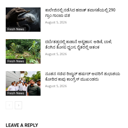
ಕಾಲೇಜಿನಲ್ಲಿ ನಡೆಸಿದ ಹಠಾತ್ ತಪಾಸಣೆಯಲ್ಲಿ 290
ಗ್ರಾಂ ಗಾಂಜಾ ವಶ
August 5, 2026
Fresh News
ದರ್ಬೆತಡ್ಕದಲ್ಲಿ ಕಾಡಾನೆ ಅಟ್ಟಹಾಸ: ಅಡಿಕೆ, ಬಾಳೆ,
ತೆಂಗಿನ ತೋಟ ಧ್ವಂಸ; ರೈತರಲ್ಲಿ ಆತಂಕ
August 5, 2026
Fresh News
ನೂತನ ಸಚಿವ ರಿಜ್ವಾನ್ ಹರ್ಷದ್ ಅವರಿಗೆ ಶುಭಾಶಯ
ಕೋರಿದ ಕಾಪು ಕಾಂಗ್ರೆಸ್ ಮುಖಂಡರು
August 5, 2026
Fresh News
LEAVE A REPLY