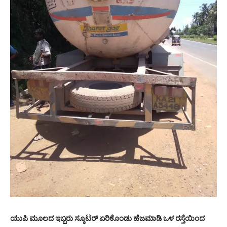
ಯುಪಿ ಮೂಲದ ಇಬ್ಬರು ಸ್ಕೂಟರ್ ಏರಿಕೊಂಡು ಹೆಜಮಾಡಿ ಒಳ ರಸ್ತೆಯಿಂದ