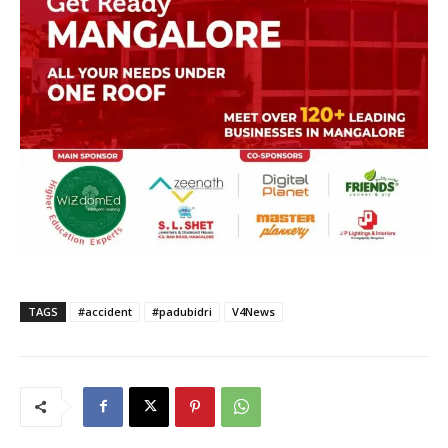
TAGS
#accident
#padubidri
V4News