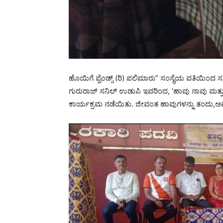
ಹೊಯಿಗೆ ಫ್ರೆಂಡ್ಸ್ (ರಿ) ಪಲಿಮಾರು” ಸಂಸ್ಥೆಯ ವತಿಯಿಂದ ಸರಕ
ಗುರುರಾಜ್ ಸನಿಲ್ ಉಡುಪಿ ಇವರಿಂದ, ‘ಹಾವು ನಾವು ಮತ್ತು ಪ
ಕಾರ್ಯಕ್ರಮ ನಡೆಯಿತು. ಜೀವಂತ ಹಾವುಗಳನ್ನು ತಂದು,ಅ