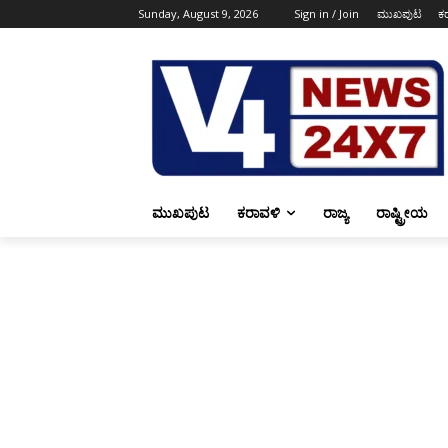
Sunday, August 9, 2026
Sign in / Join
ಮುಖಪುಟ
ಕ
ಮುಖಪುಟ
ಕರಾವಳಿ
ರಾಜ್ಯ
ರಾಷ್ಟ್ರೀಯ