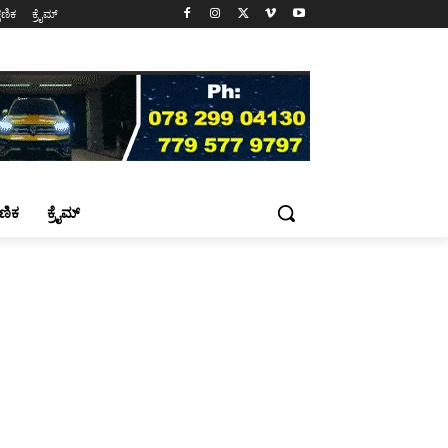
್ಷಣಿಕ
ಕ್ರೈಮ್
್ಷಣಿಕ
ಕ್ರೈಮ್