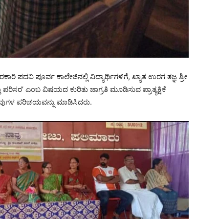
ಾರಿ ಪದವಿ ಪೂರ್ವ ಕಾಲೇಜಿನಲ್ಲಿ ವಿದ್ಯಾರ್ಥಿಗಳಿಗೆ, ಖ್ಯಾತ ಉರಗ ತಜ್ಞ ಶ್ರೀ
ರಿಸರ’ ಎಂಬ ವಿಷಯದ ಕುರಿತು ಜಾಗ್ರತಿ ಮೂಡಿಸುವ ಪ್ರಾತ್ಯಕ್ಷಿಕೆ
ವುಗಳ ಪರಿಚಯವನ್ನು ಮಾಡಿಸಿದರು.