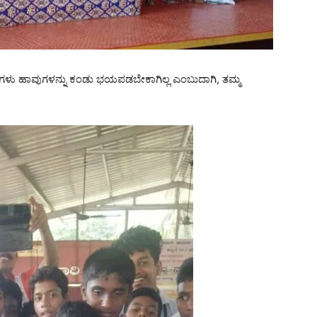
ರ್ಥಿಗಳು ಹಾವುಗಳನ್ನು ಕಂಡು ಭಯಪಡಬೇಕಾಗಿಲ್ಲ ಎಂಬುದಾಗಿ, ತಮ್ಮ