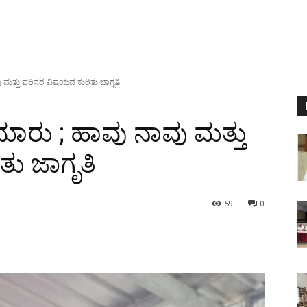
ವು ಮತ್ತು ಪರಿಸರ ವಿಷಯದ ಕುರಿತು ಜಾಗೃತಿ
ಿಮಾರು ; ಹಾವು ನಾವು ಮತ್ತು
ು ಜಾಗೃತಿ
59
0