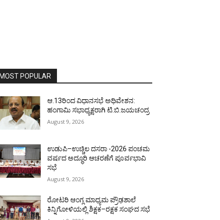
MOST POPULAR
ಆ.13ರಿಂದ ವಿಧಾನಸಭೆ ಅಧಿವೇಶನ:
ಹಂಗಾಮಿ ಸಭಾಧ್ಯಕ್ಷರಾಗಿ ಟಿ.ಬಿ.ಜಯಚಂದ್ರ
August 9, 2026
ಉಡುಪಿ–ಉಚ್ಚಿಲ ದಸರಾ -2026 ಪಂಚಮ
ವರ್ಷದ ಅದ್ಧೂರಿ ಆಚರಣೆಗೆ ಪೂರ್ವಭಾವಿ
ಸಭೆ
August 9, 2026
ರೋಟರಿ ಆಂಗ್ಲ ಮಾಧ್ಯಮ ಪ್ರೌಢಶಾಲೆ
ಕಿನ್ನಿಗೋಳಿಯಲ್ಲಿ ಶಿಕ್ಷಕ–ರಕ್ಷಕ ಸಂಘದ ಸಭೆ