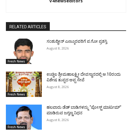
V4newseditors
RELATED ARTICLES
ಸಂಶುದ್ಧೀನ್ ಎಣ್ಮೂರವರಿಗೆ ಪ.ಗೋ ಪ್ರಶಸ್ತಿ
August 8, 2026
Fresh News
ಉಚ್ಚಿಲ ಶ್ರೀಮಹಾಲಕ್ಷ್ಮೀ ದೇವಸ್ಥಾನದಲ್ಲಿ ಆ.10ರಂದು
ವಿಶೇಷ ತುಪ್ಪದ ಅಪ್ಪ ಸೇವೆ
August 8, 2026
Fresh News
ಹಲವಾರು ಡೆಡ್ ಬಾಡಿಗಳನ್ನು “ಪೋಸ್ಟ್ ಮಾರ್ಟಮ್”
ಮಾಡಿರುವ ಜಗ್ಗಣ್ಣ ನಿಧನ
August 8, 2026
Fresh News