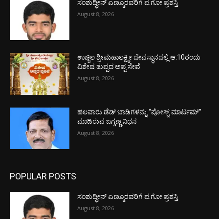
ಸಂಶುದ್ಧೀನ್ ಎಣ್ಮೂರವರಿಗೆ ಪ.ಗೋ ಪ್ರಶಸ್ತಿ
August 8, 2026
ಉಚ್ಚಿಲ ಶ್ರೀಮಹಾಲಕ್ಷ್ಮೀ ದೇವಸ್ಥಾನದಲ್ಲಿ ಆ.10ರಂದು
ವಿಶೇಷ ತುಪ್ಪದ ಅಪ್ಪ ಸೇವೆ
August 8, 2026
ಹಲವಾರು ಡೆಡ್ ಬಾಡಿಗಳನ್ನು “ಪೋಸ್ಟ್ ಮಾರ್ಟಮ್”
ಮಾಡಿರುವ ಜಗ್ಗಣ್ಣ ನಿಧನ
August 8, 2026
POPULAR POSTS
ಸಂಶುದ್ಧೀನ್ ಎಣ್ಮೂರವರಿಗೆ ಪ.ಗೋ ಪ್ರಶಸ್ತಿ
August 8, 2026