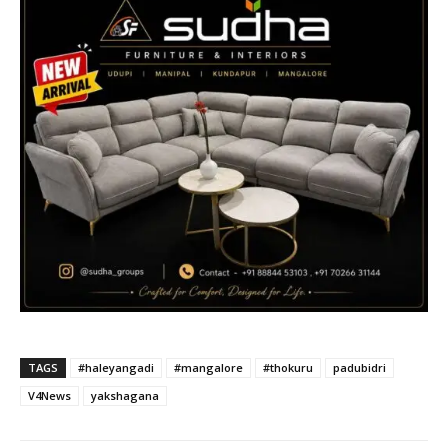
TAGS
#haleyangadi
#mangalore
#thokuru
padubidri
V4News
yakshagana