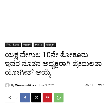
Fresh News
ಕರಾವಳಿ
ಉಡುಪಿ
ಸುರತ್ಕಲ್
ಯಕ್ಷ ದೇಗುಲ 10ನೇ ತೋಕೂರು
ಇದರ ನೂತನ ಅಧ್ಯಕ್ಷರಾಗಿ ಪ್ರೇಮಲತಾ
ಯೋಗೀಶ್ ಆಯ್ಕೆ
By
V4newseditors
June 9, 2026
37
0