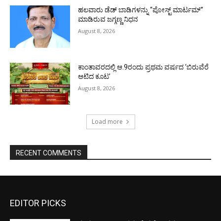
ಹಲವಾರು ಡೆಡ್ ಬಾಡಿಗಳನ್ನು “ಪೋಸ್ಟ್ ಮಾರ್ಟಮ್”
ಮಾಡಿರುವ ಜಗ್ಗಣ್ಣ ನಿಧನ
August 8, 2026
ಕಾಂತಾವರದಲ್ಲಿ ಆ.9ರಂದು ಪ್ರಥಮ ವರ್ಷದ ‘ಬಿರುವೆರೆ
ಆಟಿದ ಕೂಟ’
August 8, 2026
Load more
RECENT COMMENTS
EDITOR PICKS