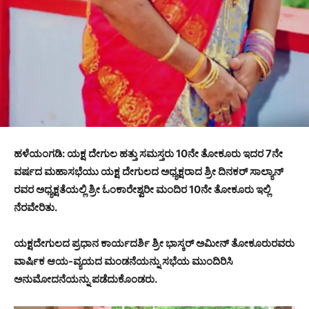
ಹಳೆಯಂಗಡಿ: ಯಕ್ಷ ದೇಗುಲ ಹತ್ತು ಸಮಸ್ತರು 10ನೇ ತೋಕೂರು ಇದರ 7ನೇ
ವರ್ಷದ ಮಹಾಸಭೆಯು ಯಕ್ಷ ದೇಗುಲದ ಅಧ್ಯಕ್ಷರಾದ ಶ್ರೀ ದಿನಕರ್ ಸಾಲ್ಯಾನ್
ರವರ ಅಧ್ಯಕ್ಷತೆಯಲ್ಲಿ ಶ್ರೀ ಓಂಕಾರೇಶ್ವರೀ ಮಂದಿರ 10ನೇ ತೋಕೂರು ಇಲ್ಲಿ
ನೆರವೇರಿತು.
ಯಕ್ಷದೇಗುಲದ ಪ್ರಧಾನ ಕಾರ್ಯದರ್ಶಿ ಶ್ರೀ ಭಾಸ್ಕರ್ ಅಮೀನ್ ತೋಕೂರುರವರು
ವಾರ್ಷಿಕ ಆಯ-ವ್ಯಯದ ಮಂಡನೆಯನ್ನು ಸಭೆಯ ಮುಂದಿರಿಸಿ
ಅನುಮೋದನೆಯನ್ನು ಪಡೆದುಕೊಂಡರು.