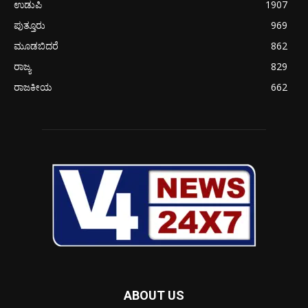
ಉಡುಪಿ
1907
ಪುತ್ತೂರು
969
ಮೂಡಬಿದರೆ
862
ರಾಜ್ಯ
829
ರಾಜಕೀಯ
662
ABOUT US