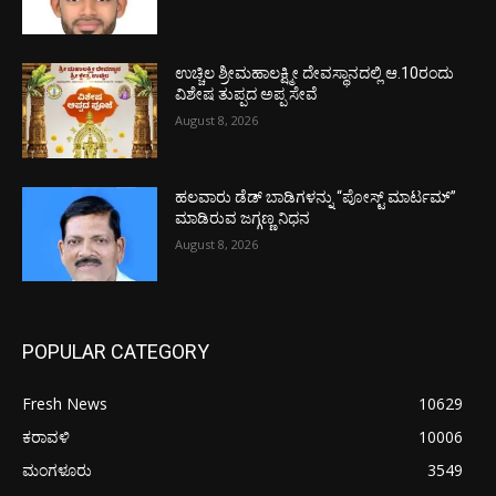
ಉಚ್ಚಿಲ ಶ್ರೀಮಹಾಲಕ್ಷ್ಮೀ ದೇವಸ್ಥಾನದಲ್ಲಿ ಆ.10ರಂದು
ವಿಶೇಷ ತುಪ್ಪದ ಅಪ್ಪ ಸೇವೆ
August 8, 2026
ಹಲವಾರು ಡೆಡ್ ಬಾಡಿಗಳನ್ನು “ಪೋಸ್ಟ್ ಮಾರ್ಟಮ್”
ಮಾಡಿರುವ ಜಗ್ಗಣ್ಣ ನಿಧನ
August 8, 2026
POPULAR CATEGORY
Fresh News
10629
ಕರಾವಳಿ
10006
ಮಂಗಳೂರು
3549