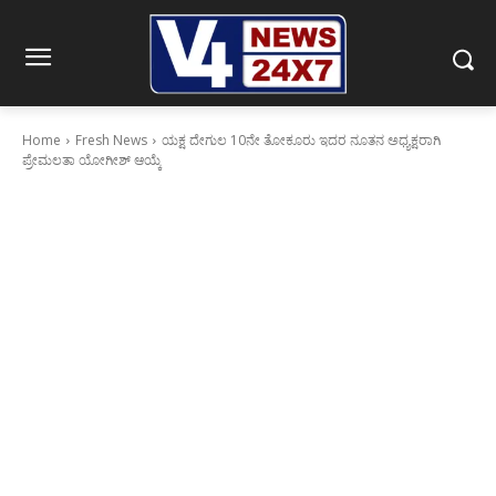
Home
Fresh News
ಯಕ್ಷ ದೇಗುಲ 10ನೇ ತೋಕೂರು ಇದರ ನೂತನ ಅಧ್ಯಕ್ಷರಾಗಿ
ಪ್ರೇಮಲತಾ ಯೋಗೀಶ್ ಆಯ್ಕೆ