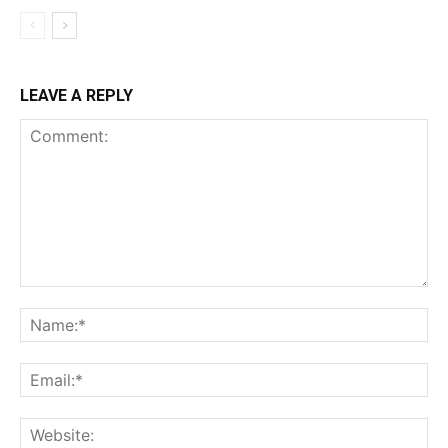
LEAVE A REPLY
Comment:
Na
Ema
Web