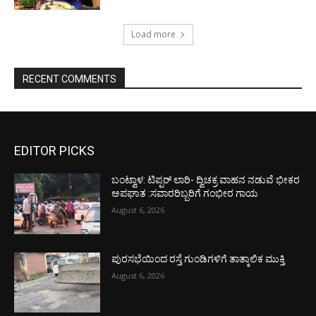
Load more
RECENT COMMENTS
EDITOR PICKS
ಬಂಟ್ವಾಳ: ಟಿಪ್ಪರ್ ಲಾರಿ- ದ್ವಿಚಕ್ರ ವಾಹನ ನಡುವೆ ಭೀಕರ
ಅಪಘಾತ :ಸವಾರರಿಬ್ಬರಿಗೆ ಗಂಭೀರ ಗಾಯ
August 6, 2026
ಪುರಸಭೆಯಿಂದ ರಸ್ತೆ ಗುಂಡಿಗಳಿಗೆ ತಾತ್ಕಾಲಿಕ ಮುಕ್ತಿ
August 6, 2026