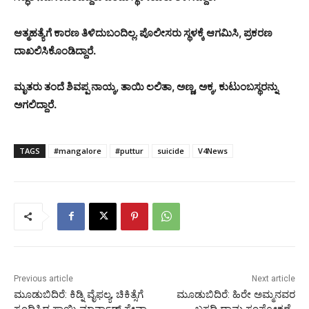
ಆತ್ಮಹತ್ಯೆಗೆ ಕಾರಣ ತಿಳಿದುಬಂದಿಲ್ಲ. ಪೊಲೀಸರು ಸ್ಥಳಕ್ಕೆ ಆಗಮಿಸಿ, ಪ್ರಕರಣ
ದಾಖಲಿಸಿಕೊಂಡಿದ್ದಾರೆ.
ಮೃತರು ತಂದೆ ಶಿವಪ್ಪ ನಾಯ್ಕ, ತಾಯಿ ಲಲಿತಾ, ಅಣ್ಣ, ಅಕ್ಕ, ಕುಟುಂಬಸ್ಥರನ್ನು
ಅಗಲಿದ್ದಾರೆ.
TAGS
#mangalore
#puttur
suicide
V4News
Previous article
Next article
ಮೂಡುಬಿದಿರೆ: ಕಿಡ್ನಿ ವೈಫಲ್ಯ, ಚಿಕಿತ್ಸೆಗೆ
ಮೂಡುಬಿದಿರೆ: ಹಿರೇ ಅಮ್ಮನವರ
ಸ್ಪಂದಿಸಿದ ಸಾಯಿ ಮಾರ್ನಾಡ್ ಸೇವಾ
ಬಸದಿ ಧಾಮ ಸಂಪ್ರೋಕ್ಷಣೆ-