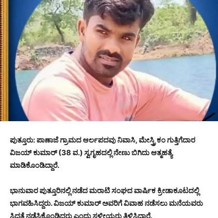
ಪುತ್ತೂರು: ಪಾಣಾಜೆ ಗ್ರಾಮದ ಆರ್ಲಪದವು ನಿವಾಸಿ, ಮೇಸ್ತ್ರಿ ಕಂ ಗುತ್ತಿಗೆದಾರ
ವಿಜಯ್ ಕುಮಾರ್ (38 ವ.) ಸ್ವಗೃಹದಲ್ಲಿ ನೇಣು ಬಿಗಿದು ಆತ್ಮಹತ್ಯೆ
ಮಾಡಿಕೊಂಡಿದ್ದಾರೆ.
ಭಾನುವಾರ ಪುತ್ತೂರಿನಲ್ಲಿ ನಡೆದ ಮರಾಟಿ ಸಂಘದ ವಾರ್ಷಿಕ ಕ್ರೀಡಾಕೂಟದಲ್ಲಿ
ಭಾಗವಹಿಸಿದ್ದರು. ವಿಜಯ್ ಕುಮಾರ್ ಅವರಿಗೆ ವಿವಾಹ ನಡೆಸಲು ಮನೆಯವರು
ಸಿದ್ಧತೆ ನಡೆಸಿಕೊಂಡಿದ್ದರು ಎಂದು ಸ್ಥಳೀಯರು ತಿಳಿಸಿದ್ದಾರೆ.