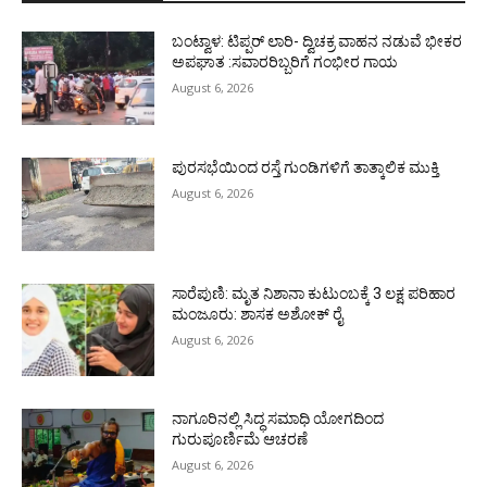
ಬಂಟ್ವಾಳ: ಟಿಪ್ಪರ್ ಲಾರಿ- ದ್ವಿಚಕ್ರ ವಾಹನ ನಡುವೆ ಭೀಕರ
ಅಪಘಾತ :ಸವಾರರಿಬ್ಬರಿಗೆ ಗಂಭೀರ ಗಾಯ
August 6, 2026
ಪುರಸಭೆಯಿಂದ ರಸ್ತೆ ಗುಂಡಿಗಳಿಗೆ ತಾತ್ಕಾಲಿಕ ಮುಕ್ತಿ
August 6, 2026
ಸಾರೆಪುಣಿ: ಮೃತ ನಿಶಾನಾ ಕುಟುಂಬಕ್ಕೆ 3 ಲಕ್ಷ ಪರಿಹಾರ
ಮಂಜೂರು: ಶಾಸಕ ಅಶೋಕ್ ರೈ
August 6, 2026
ನಾಗೂರಿನಲ್ಲಿ ಸಿದ್ಧ ಸಮಾಧಿ ಯೋಗದಿಂದ
ಗುರುಪೂರ್ಣಿಮೆ ಆಚರಣೆ
August 6, 2026