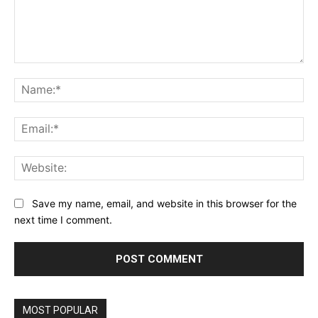
Comment:
Na
Ema
Web
Save my name, email, and website in this browser for the
next time I comment.
MOST POPULAR