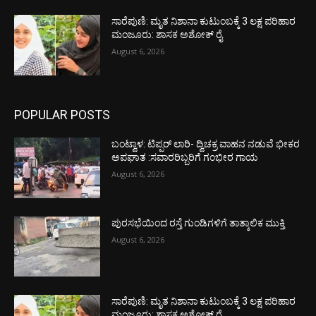
ಸಾರೆಪುಣಿ: ಮೃತ ನಿಶಾನಾ ಕುಟುಂಬಕ್ಕೆ 3 ಲಕ್ಷ ಪರಿಹಾರ
ಮಂಜೂರು: ಶಾಸಕ ಅಶೋಕ್ ರೈ
August 6, 2026
POPULAR POSTS
ಬಂಟ್ವಾಳ: ಟಿಪ್ಪರ್ ಲಾರಿ- ದ್ವಿಚಕ್ರ ವಾಹನ ನಡುವೆ ಭೀಕರ
ಅಪಘಾತ :ಸವಾರರಿಬ್ಬರಿಗೆ ಗಂಭೀರ ಗಾಯ
August 6, 2026
ಪುರಸಭೆಯಿಂದ ರಸ್ತೆ ಗುಂಡಿಗಳಿಗೆ ತಾತ್ಕಾಲಿಕ ಮುಕ್ತಿ
August 6, 2026
ಸಾರೆಪುಣಿ: ಮೃತ ನಿಶಾನಾ ಕುಟುಂಬಕ್ಕೆ 3 ಲಕ್ಷ ಪರಿಹಾರ
ಮಂಜೂರು: ಶಾಸಕ ಅಶೋಕ್ ರೈ