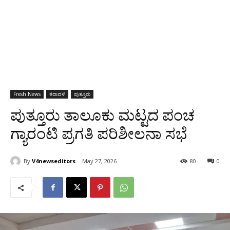
Fresh News
ಕರಾವಳಿ
ಪುತ್ತೂರು
ಪುತ್ತೂರು ತಾಲೂಕು ಮಟ್ಟದ ಪಂಚ
ಗ್ಯಾರಂಟಿ ಪ್ರಗತಿ ಪರಿಶೀಲನಾ ಸಭೆ
By
V4newseditors
May 27, 2026
80
0