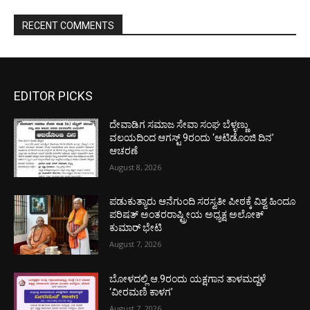
RECENT COMMENTS
EDITOR PICKS
ದೇವಾಡಿಗ ಸಮಾಜ ಸೇವಾ ಸಂಘ ಬೆಳ್ಳಣ್ಣು
ವಲಯದಿಂದ ಆಗಸ್ಟ್ 9ರಂದು ‘ಆಟಿಡೊಂಜಿ ದಿನ’
ಆಚರಣೆ
August 8, 2026
ಪಡುಕುತ್ಯಾರು ಆನೆಗುಂದಿ ಸರಸ್ವತೀ ಪೀಠಕ್ಕೆ ವಿಶ್ವ ಹಿಂದೂ
ಪರಿಷತ್ ಅಂತರರಾಷ್ಟ್ರೀಯ ಅಧ್ಯಕ್ಷ ಅಲೋಕ್
ಕುಮಾರ್ ಭೇಟಿ
August 7, 2026
ಬೋಳದಲ್ಲಿ ಆ.9ರಂದು ಯಕ್ಷಗಾನ ತಾಳಮದ್ದಳೆ
‘ವೀರಮಣಿ ಕಾಳಗ’
August 7, 2026