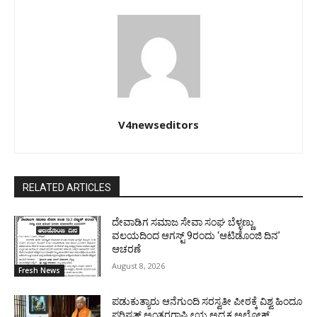
V4newseditors
RELATED ARTICLES
ದೇವಾಡಿಗ ಸಮಾಜ ಸೇವಾ ಸಂಘ ಬೆಳ್ಳಣ್ಣು
ವಲಯದಿಂದ ಆಗಸ್ಟ್ 9ರಂದು ‘ಆಟಿಡೊಂಜಿ ದಿನ’
ಆಚರಣೆ
August 8, 2026
Fresh News
ಪಡುಕುತ್ಯಾರು ಆನೆಗುಂದಿ ಸರಸ್ವತೀ ಪೀಠಕ್ಕೆ ವಿಶ್ವ ಹಿಂದೂ
ಪರಿಷತ್ ಅಂತರರಾಷ್ಟ್ರೀಯ ಅಧ್ಯಕ್ಷ ಅಲೋಕ್