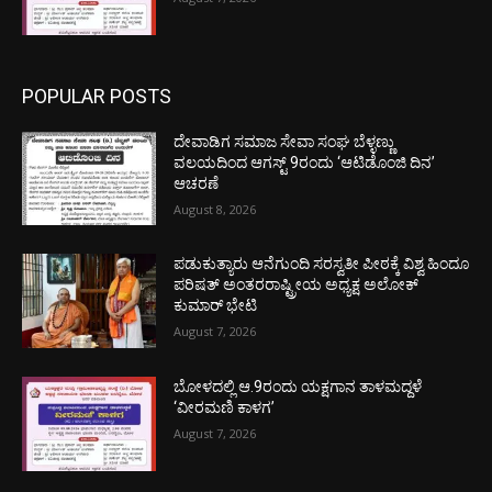
POPULAR POSTS
ದೇವಾಡಿಗ ಸಮಾಜ ಸೇವಾ ಸಂಘ ಬೆಳ್ಳಣ್ಣು
ವಲಯದಿಂದ ಆಗಸ್ಟ್ 9ರಂದು ‘ಆಟಿಡೊಂಜಿ ದಿನ’
ಆಚರಣೆ
August 8, 2026
ಪಡುಕುತ್ಯಾರು ಆನೆಗುಂದಿ ಸರಸ್ವತೀ ಪೀಠಕ್ಕೆ ವಿಶ್ವ ಹಿಂದೂ
ಪರಿಷತ್ ಅಂತರರಾಷ್ಟ್ರೀಯ ಅಧ್ಯಕ್ಷ ಅಲೋಕ್
ಕುಮಾರ್ ಭೇಟಿ
August 7, 2026
ಬೋಳದಲ್ಲಿ ಆ.9ರಂದು ಯಕ್ಷಗಾನ ತಾಳಮದ್ದಳೆ
‘ವೀರಮಣಿ ಕಾಳಗ’
August 7, 2026