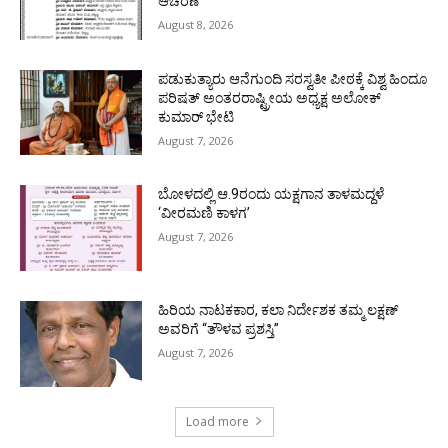
ಆಚರಣೆ
August 8, 2026
ಪಡುಕುತ್ಯಾರು ಆನೆಗುಂದಿ ಸರಸ್ವತೀ ಪೀಠಕ್ಕೆ ವಿಶ್ವ ಹಿಂದೂ
ಪರಿಷತ್ ಅಂತರರಾಷ್ಟ್ರೀಯ ಅಧ್ಯಕ್ಷ ಅಲೋಕ್
ಕುಮಾರ್ ಭೇಟಿ
August 7, 2026
ಬೋಳದಲ್ಲಿ ಆ.9ರಂದು ಯಕ್ಷಗಾನ ತಾಳಮದ್ದಳೆ
‘ವೀರಮಣಿ ಕಾಳಗ’
August 7, 2026
ಹಿರಿಯ ನಾಟಕಕಾರ, ಕಲಾ ನಿರ್ದೇಶಕ ತಮ್ಮ ಲಕ್ಷಣ್
ಅವರಿಗೆ “ತೌಳವ ಪ್ರಶಸ್ತಿ”
August 7, 2026
Load more