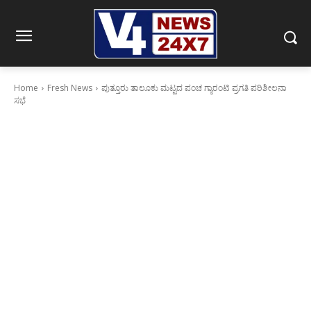
Home
Fresh News
ಪುತ್ತೂರು ತಾಲೂಕು ಮಟ್ಟದ ಪಂಚ ಗ್ಯಾರಂಟಿ ಪ್ರಗತಿ ಪರಿಶೀಲನಾ
ಸಭೆ