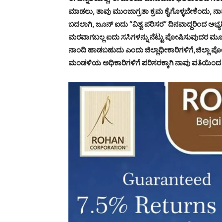
ಮಾಡಲು, ತಾವು ಮುಂಜಾಗ್ರತಾ ಕ್ರಮ ಕೈಗೊಳ್ಳಬೇಕೆಂದು, ನಾವು ತಮ
ಬದಲಾಗಿ, ಜೂನ್ ಐದು “ವಿಶ್ವ ಪರಿಸರ” ದಿನವಾದ್ದರಿಂದ ಅಭ್ಯರ್
ಮರವಾಗಬಲ್ಲ ಐದು ಸಸಿಗಳನ್ನು ನೆಟ್ಟು ಪೋಷಿಸುವುದರ ಮೂ
ನಾಂದಿ ಹಾಡಬಹುದು ಎಂದು ಜಿಲ್ಲಾಧೀಕಾರಿಗಳಿಗೆ,ಜಿಲ್ಲಾ ಪೋ
ಮಂಡಳಿಯ ಅಧಿಕಾರಿಗಳಿಗೆ ಪರಿಸರಕ್ಕಾಗಿ ನಾವು ವತಿಯಿಂದ