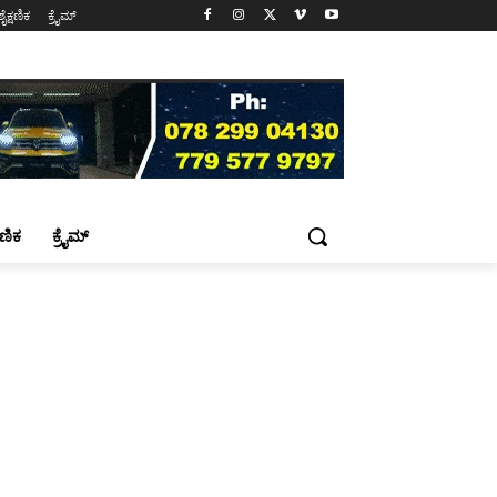
ಶೈಕ್ಷಣಿಕ
ಕ್ರೈಮ್
್ಷಣಿಕ
ಕ್ರೈಮ್