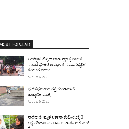
MOST POPULAR
ಬಂಟ್ವಾಳ: ಟಿಪ್ಪರ್ ಲಾರಿ- ದ್ವಿಚಕ್ರ ವಾಹನ
ನಡುವೆ ಭೀಕರ ಅಪಘಾತ :ಸವಾರರಿಬ್ಬರಿಗೆ
ಗಂಭೀರ ಗಾಯ
August 6, 2026
ಪುರಸಭೆಯಿಂದ ರಸ್ತೆ ಗುಂಡಿಗಳಿಗೆ
ತಾತ್ಕಾಲಿಕ ಮುಕ್ತಿ
August 6, 2026
ಸಾರೆಪುಣಿ: ಮೃತ ನಿಶಾನಾ ಕುಟುಂಬಕ್ಕೆ 3
ಲಕ್ಷ ಪರಿಹಾರ ಮಂಜೂರು: ಶಾಸಕ ಅಶೋಕ್
ರೈ