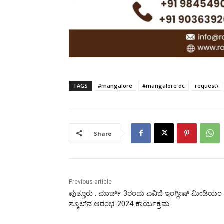
TAGS
#mangalore
#mangalore dc
request\
Share
Previous article
ಪುತ್ತೂರು : ಮಾರ್ಚ್ 3ರಂದು ಎವಿಜಿ ಇಂಗ್ಲೀಷ್ ಮೀಡಿಯಂ
ಸ್ಕೂಲ್‌ನ ಆರಂಭ-2024 ಕಾರ್ಯಕ್ರಮ