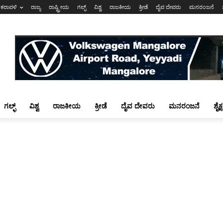
ಕರಾವಳಿ
ರಾಜ್ಯ
ರಾಷ್ಟ್ರೀಯ
ಗಲ್ಫ್
ವಿಶ್ವ
ರಾಜಕೀಯ
ಕ್ರೀಡೆ
ದೈವ ದೇವರು
ಮನರಂಜನೆ
ಗಲ್ಫ್
ವಿಶ್ವ
ರಾಜಕೀಯ
ಕ್ರೀಡೆ
ದೈವ ದೇವರು
ಮನರಂಜನೆ
ಶೈಕ