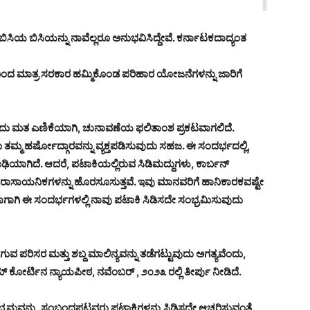
ಬಿಸಿಯ ಬಿಸಿಯನ್ನು ನಾವೆಲ್ಲರೂ ಅನುಭವಿಸಿದ್ದೇವೆ. ಕರ್ನಾಟಕದಾದ್ಯಂತ
ಂದ ಮಾತ್ರ ಸರಕಾರ ಹಮ್ಮಿಕೊಂಡ ಪರಿಹಾರ ಯೋಜನೆಗಳನ್ನು ಜಾರಿಗೆ
ರಂದು ಮತ ಎಣಿಕೆಯಾಗಿ, ಚುನಾವಣೆಯ ಫಲಿತಾಂಶ ಪ್ರಕಟವಾಗಲಿದೆ.
 ತಮ್ಮ ಹರ್ಷೋದ್ಗಾರವನ್ನು ವ್ಯಕ್ತಪಡಿಸುವುದು ಸಹಜ. ಈ ಸಂದರ್ಭದಲ್ಲಿ,
ರೂಢಿಯಾಗಿದೆ. ಆದರೆ, ಪಟಾಕಿಯಲ್ಲಿರುವ ಸಿಡಿಮದ್ದುಗಳು, ಕಾರ್ಬನ್
ಿಷರಾಸಾಯನಿಕಗಳನ್ನು ಹೊರಸೂಸುತ್ತವೆ. ಇವು ಮಾನವರಿಗೆ ಹಾನಿಕಾರಕವಷ್ಟೇ
 ಹಾಗಾಗಿ ಈ ಸಂದರ್ಭಗಳಲ್ಲಿ ನಾವು ಪಟಾಕಿ ಸಿಡಿಸದೇ ಸಂಭ್ರಮಿಸುವುದು
ಪರಿಸರ ಮತ್ತು ಶಬ್ದ ಮಾಲಿನ್ಯವನ್ನು ತಡೆಗಟ್ಟುವುದು ಅಗತ್ಯವೆಂದು,
ಕೋರ್ಟಿನ ನ್ಯಾಯಪೀಠ, ನವೆಂಬರ್ , ೨೦೨೩ ರಲ್ಲಿ ತೀರ್ಪು ನೀಡಿದೆ.
್ರಮವನ್ನು, ಸಂಬಂಧಪಟ್ಟವರು ಪಟಾಕಿಗಳನ್ನು ಸಿಡಿಸದೇ ಆಚರಿಸುವಂತೆ