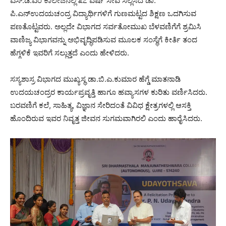
ಎಸ್‌.ಡಿ.ಎಂ ಕಾಲೇಜಿನಲ್ಲಿ ೩೭ ವರ್ಷ ಸೇವೆ ಸಲ್ಲಿಸಿದ ಡಾ.
ಪಿ.ಎನ್ಉದಯಚಂದ್ರ ವಿದ್ಯಾರ್ಥಿಗಳಿಗೆ ಗುಣಮಟ್ಟದ ಶಿಕ್ಷಣ ಒದಗಿಸುವ
ಪಣತೊಟ್ಟವರು. ಅಲ್ಲದೇ ವಿಭಾಗದ ಸರ್ವತೋಮುಖ ಬೆಳವಣಿಗೆಗೆ ಶ್ರಮಿಸಿ
ವಾಣಿಜ್ಯ ವಿಭಾಗವನ್ನು ಅಭಿವೃದ್ಧಿಪಡಿಸುವ ಮೂಲಕ ಸಂಸ್ಥೆಗೆ ಕೀರ್ತಿ ತಂದ
ಹೆಗ್ಗಳಿಕೆ ಇವರಿಗೆ ಸಲ್ಲುತ್ತದೆ ಎಂದು ಹೇಳಿದರು.
ಸಸ್ಯಶಾಸ್ರ ವಿಭಾಗದ ಮುಖ್ಯಸ್ಥ ಡಾ.ಬಿ.ಎ.ಕುಮಾರ ಹೆಗ್ಡೆ ಮಾತನಾಡಿ
ಉದಯಚಂದ್ರರ ಕಾರ್ಯಪ್ರವೃತ್ತಿ ಹಾಗೂ ಹವ್ಯಾಸಗಳ ಕುರಿತು ವರ್ಣಿಸಿದರು.
ಬರವಣಿಗೆ ಕಲೆ, ಸಾಹಿತ್ಯ, ವಿಜ್ಞಾನ ಸೇರಿದಂತೆ ವಿವಿಧ ಕ್ಷೇತ್ರಗಳಲ್ಲಿ ಆಸಕ್ತಿ
ಹೊಂದಿರುವ ಇವರ ನಿವೃತ್ತ ಜೀವನ ಸುಗಮವಾಗಿರಲಿ ಎಂದು ಹಾರೈಸಿದರು.