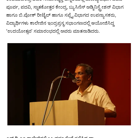
ಪೂರ್ವ, ಪದವಿ, ಸ್ನಾತಕೋತ್ತರ ಕೇಂದ್ರ, ಬ್ಯುಸಿನೆಸ್‌ ಅಡ್ಮಿನಿಸ್ಟ್ರೇಶನ್‌ ವಿಭಾಗ
ಹಾಗೂ ಬಿ.ವೋಕ್‌ ರೀಟೈಲ್‌ ಹಾಗೂ ಸಪ್ಲೈ ವಿಭಾಗದ ಉಪನ್ಯಾಸಕರು,
ವಿದ್ಯಾರ್ಥಿಗಳು ಕಾಲೇಜಿನ ಇಂದ್ರಪ್ರಸ್ಥ ಸಭಾಂಗಣದಲ್ಲಿ ಆಯೋಜಿಸಿದ್ದ
ʻಉದಯೋತ್ಸವʼ ಸಮಾರಂಭದಲ್ಲಿ ಅವರು ಮಾತನಾಡಿದರು.