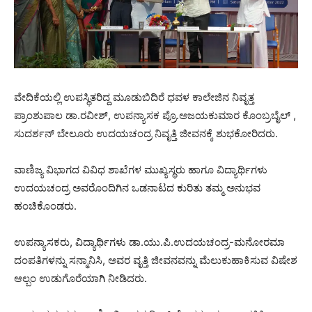
ವೇದಿಕೆಯಲ್ಲಿ ಉಪಸ್ಥಿತರಿದ್ದ ಮೂಡುಬಿದಿರೆ ಧವಳ ಕಾಲೇಜಿನ ನಿವೃತ್ತ
ಪ್ರಾಂಶುಪಾಲ ಡಾ.ರವೀಶ್‌, ಉಪನ್ಯಾಸಕ ಪ್ರೊ.ಅಜಯಕುಮಾರ ಕೊಂಬ್ರಬೈಲ್ ,
ಸುದರ್ಶನ್‌ ಬೇಲೂರು ಉದಯಚಂದ್ರ ನಿವೃತ್ತಿ ಜೀವನಕ್ಕೆ ಶುಭಕೋರಿದರು.
ವಾಣಿಜ್ಯ ವಿಭಾಗದ ವಿವಿಧ ಶಾಖೆಗಳ ಮುಖ್ಯಸ್ಥರು ಹಾಗೂ ವಿದ್ಯಾರ್ಥಿಗಳು
ಉದಯಚಂದ್ರ ಅವರೊಂದಿಗಿನ ಒಡನಾಟದ ಕುರಿತು ತಮ್ಮ ಅನುಭವ
ಹಂಚಿಕೊಂಡರು.
ಉಪನ್ಯಾಸಕರು, ವಿದ್ಯಾರ್ಥಿಗಳು ಡಾ.ಯು.ಪಿ.ಉದಯಚಂದ್ರ-ಮನೋರಮಾ
ದಂಪತಿಗಳನ್ನು ಸನ್ಮಾನಿಸಿ, ಅವರ ವೃತ್ತಿ ಜೀವನವನ್ನು ಮೆಲುಕುಹಾಕಿಸುವ ವಿಷೇಶ
ಆಲ್ಬಂ ಉಡುಗೊರೆಯಾಗಿ ನೀಡಿದರು.