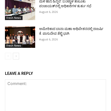
ಮಳೆ ಹಾನಿ ಹಿನ್ನೆಲೆ: ಬಂಟ್ವಾಳ ತಾಲೂಕು
ಪಂಚಾಯತ್‌ನಲ್ಲಿ ಅಧಿಕಾರಿಗಳ ತುರ್ತು ಸಭೆ
August 6, 2026
Fresh News
ಅಮೇರಿಕಾದ ಬಾನಾ ಮಹಾ ಅಧಿವೇಶನದಲ್ಲಿ ರಾಜರ್ಷಿ
ಕೆ. ವಾಸುದೇವ ಶೆಟ್ಟಿ ಭಾಗಿ
August 6, 2026
Fresh News
LEAVE A REPLY