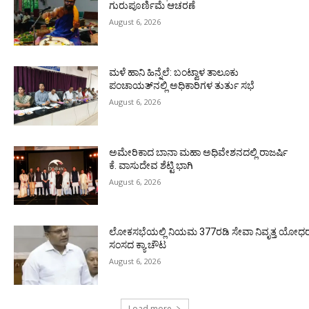
ಗುರುಪೂರ್ಣಿಮೆ ಆಚರಣೆ
August 6, 2026
ಮಳೆ ಹಾನಿ ಹಿನ್ನೆಲೆ: ಬಂಟ್ವಾಳ ತಾಲೂಕು
ಪಂಚಾಯತ್‌ನಲ್ಲಿ ಅಧಿಕಾರಿಗಳ ತುರ್ತು ಸಭೆ
August 6, 2026
ಅಮೇರಿಕಾದ ಬಾನಾ ಮಹಾ ಅಧಿವೇಶನದಲ್ಲಿ ರಾಜರ್ಷಿ
ಕೆ. ವಾಸುದೇವ ಶೆಟ್ಟಿ ಭಾಗಿ
August 6, 2026
ಲೋಕಸಭೆಯಲ್ಲಿ ನಿಯಮ 377ರಡಿ ಸೇವಾ ನಿವೃತ್ತ ಯೋಧರ ಪ
ಸಂಸದ ಕ್ಯಾ.ಚೌಟ
August 6, 2026
Load more