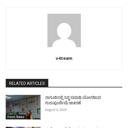
v4team
RELATED ARTICLES
ನಾಗೂರಿನಲ್ಲಿ ಸಿದ್ಧ ಸಮಾಧಿ ಯೋಗದಿಂದ
ಗುರುಪೂರ್ಣಿಮೆ ಆಚರಣೆ
August 6, 2026
Fresh News