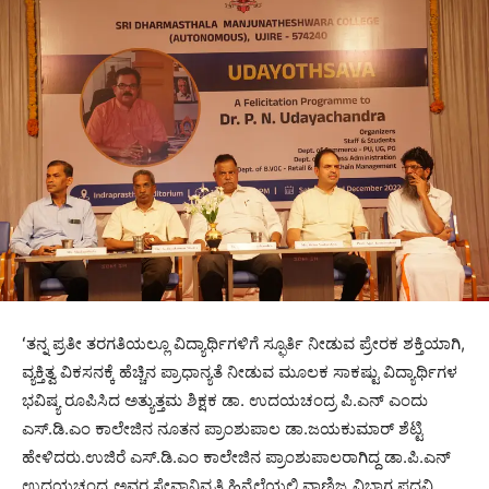
ʻತನ್ನ ಪ್ರತೀ ತರಗತಿಯಲ್ಲೂ ವಿದ್ಯಾರ್ಥಿಗಳಿಗೆ ಸ್ಫೂರ್ತಿ ನೀಡುವ ಪ್ರೇರಕ ಶಕ್ತಿಯಾಗಿ,
ವ್ಯಕ್ತಿತ್ವ ವಿಕಸನಕ್ಕೆ ಹೆಚ್ಚಿನ ಪ್ರಾಧಾನ್ಯತೆ ನೀಡುವ ಮೂಲಕ ಸಾಕಷ್ಟು ವಿದ್ಯಾರ್ಥಿಗಳ
ಭವಿಷ್ಯ ರೂಪಿಸಿದ ಅತ್ಯುತ್ತಮ ಶಿಕ್ಷಕ ಡಾ. ಉದಯಚಂದ್ರ ಪಿ.ಎನ್ ಎಂದು
ಎಸ್.ಡಿ.ಎಂ ಕಾಲೇಜಿನ ನೂತನ ಪ್ರಾಂಶುಪಾಲ ಡಾ.ಜಯಕುಮಾರ್‌ ಶೆಟ್ಟಿ
ಹೇಳಿದರು.ಉಜಿರೆ ಎಸ್.ಡಿ.ಎಂ ಕಾಲೇಜಿನ ಪ್ರಾಂಶುಪಾಲರಾಗಿದ್ದ ಡಾ.ಪಿ.ಎನ್
ಉದಯಚಂದ್ರ ಅವರ ಸೇವಾನಿವೃತ್ತಿ ಹಿನ್ನೆಲೆಯಲ್ಲಿ ವಾಣಿಜ್ಯ ವಿಭಾಗ ಪದವಿ