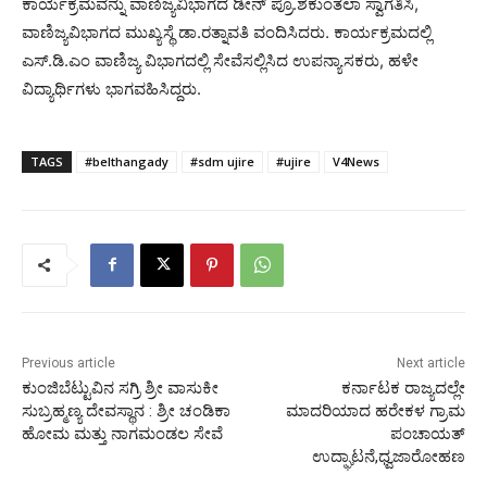
ಕಾರ್ಯಕ್ರಮವನ್ನು ವಾಣಿಜ್ಯವಿಭಾಗದ ಡೀನ್‌ ಪ್ರೊ.ಶಕುಂತಲಾ ಸ್ವಾಗತಿಸಿ,
ವಾಣಿಜ್ಯವಿಭಾಗದ ಮುಖ್ಯಸ್ಥೆ ಡಾ.ರತ್ನಾವತಿ ವಂದಿಸಿದರು. ಕಾರ್ಯಕ್ರಮದಲ್ಲಿ
ಎಸ್.ಡಿ.ಎಂ ವಾಣಿಜ್ಯ ವಿಭಾಗದಲ್ಲಿ ಸೇವೆಸಲ್ಲಿಸಿದ ಉಪನ್ಯಾಸಕರು, ಹಳೇ
ವಿದ್ಯಾರ್ಥಿಗಳು ಭಾಗವಹಿಸಿದ್ದರು.
TAGS
#belthangady
#sdm ujire
#ujire
V4News
Previous article
Next article
ಕುಂಜಿಬೆಟ್ಟುವಿನ ಸಗ್ರಿ ಶ್ರೀ ವಾಸುಕೀ
ಕರ್ನಾಟಕ ರಾಜ್ಯದಲ್ಲೇ
ಸುಬ್ರಹ್ಮಣ್ಯ ದೇವಸ್ಥಾನ : ಶ್ರೀ ಚಂಡಿಕಾ
ಮಾದರಿಯಾದ ಹರೇಕಳ ಗ್ರಾಮ
ಹೋಮ ಮತ್ತು ನಾಗಮಂಡಲ ಸೇವೆ
ಪಂಚಾಯತ್
ಉದ್ಘಾಟನೆ,ಧ್ವಜಾರೋಹಣ