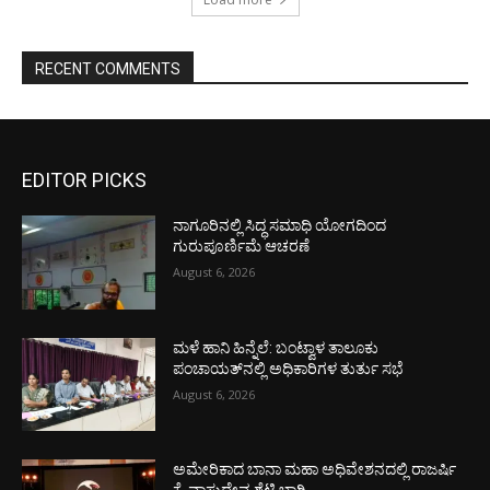
RECENT COMMENTS
EDITOR PICKS
ನಾಗೂರಿನಲ್ಲಿ ಸಿದ್ಧ ಸಮಾಧಿ ಯೋಗದಿಂದ
ಗುರುಪೂರ್ಣಿಮೆ ಆಚರಣೆ
August 6, 2026
ಮಳೆ ಹಾನಿ ಹಿನ್ನೆಲೆ: ಬಂಟ್ವಾಳ ತಾಲೂಕು
ಪಂಚಾಯತ್‌ನಲ್ಲಿ ಅಧಿಕಾರಿಗಳ ತುರ್ತು ಸಭೆ
August 6, 2026
ಅಮೇರಿಕಾದ ಬಾನಾ ಮಹಾ ಅಧಿವೇಶನದಲ್ಲಿ ರಾಜರ್ಷಿ