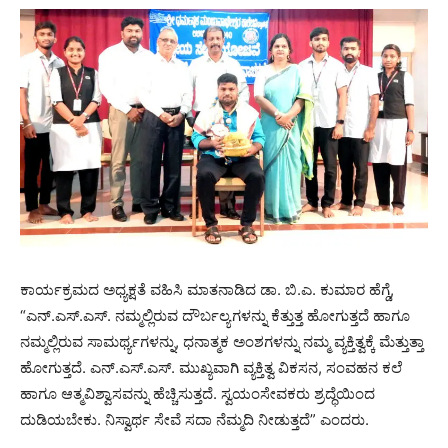
ಕಾರ್ಯಕ್ರಮದ ಅಧ್ಯಕ್ಷತೆ ವಹಿಸಿ ಮಾತನಾಡಿದ ಡಾ. ಬಿ.ಎ. ಕುಮಾರ ಹೆಗ್ಡೆ,
“ಎನ್.ಎಸ್.ಎಸ್. ನಮ್ಮಲ್ಲಿರುವ ದೌರ್ಬಲ್ಯಗಳನ್ನು ಕೆತ್ತುತ್ತ ಹೋಗುತ್ತದೆ ಹಾಗೂ
ನಮ್ಮಲ್ಲಿರುವ ಸಾಮರ್ಥ್ಯಗಳನ್ನು, ಧನಾತ್ಮಕ ಅಂಶಗಳನ್ನು ನಮ್ಮ ವ್ಯಕ್ತಿತ್ವಕ್ಕೆ ಮೆತ್ತುತ್ತಾ
ಹೋಗುತ್ತದೆ. ಎನ್.ಎಸ್.ಎಸ್. ಮುಖ್ಯವಾಗಿ ವ್ಯಕ್ತಿತ್ವ ವಿಕಸನ, ಸಂವಹನ ಕಲೆ
ಹಾಗೂ ಆತ್ಮವಿಶ್ವಾಸವನ್ನು ಹೆಚ್ಚಿಸುತ್ತದೆ. ಸ್ವಯಂಸೇವಕರು ಶ್ರದ್ಧೆಯಿಂದ
ದುಡಿಯಬೇಕು. ನಿಸ್ವಾರ್ಥ ಸೇವೆ ಸದಾ ನೆಮ್ಮದಿ ನೀಡುತ್ತದೆ” ಎಂದರು.