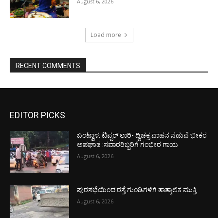
August 6, 2026
Load more
RECENT COMMENTS
EDITOR PICKS
ಬಂಟ್ವಾಳ: ಟಿಪ್ಪರ್ ಲಾರಿ- ದ್ವಿಚಕ್ರ ವಾಹನ ನಡುವೆ ಭೀಕರ
ಅಪಘಾತ :ಸವಾರರಿಬ್ಬರಿಗೆ ಗಂಭೀರ ಗಾಯ
August 6, 2026
ಪುರಸಭೆಯಿಂದ ರಸ್ತೆ ಗುಂಡಿಗಳಿಗೆ ತಾತ್ಕಾಲಿಕ ಮುಕ್ತಿ
August 6, 2026