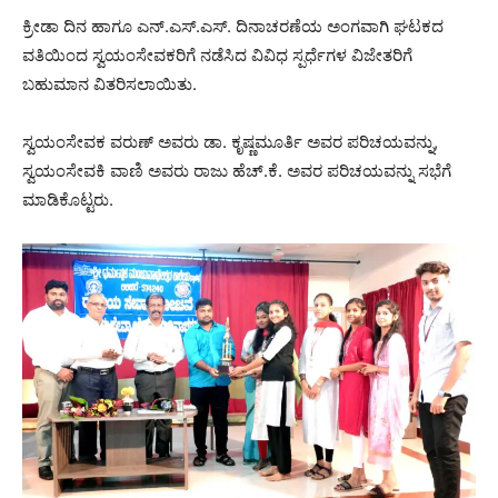
ಕ್ರೀಡಾ ದಿನ ಹಾಗೂ ಎನ್.ಎಸ್.ಎಸ್. ದಿನಾಚರಣೆಯ ಅಂಗವಾಗಿ ಘಟಕದ
ವತಿಯಿಂದ ಸ್ವಯಂಸೇವಕರಿಗೆ ನಡೆಸಿದ ವಿವಿಧ ಸ್ಪರ್ಧೆಗಳ ವಿಜೇತರಿಗೆ
ಬಹುಮಾನ ವಿತರಿಸಲಾಯಿತು.
ಸ್ವಯಂಸೇವಕ ವರುಣ್ ಅವರು ಡಾ. ಕೃಷ್ಣಮೂರ್ತಿ ಅವರ ಪರಿಚಯವನ್ನು,
ಸ್ವಯಂಸೇವಕಿ ವಾಣಿ ಅವರು ರಾಜು ಹೆಚ್.ಕೆ. ಅವರ ಪರಿಚಯವನ್ನು ಸಭೆಗೆ
ಮಾಡಿಕೊಟ್ಟರು.