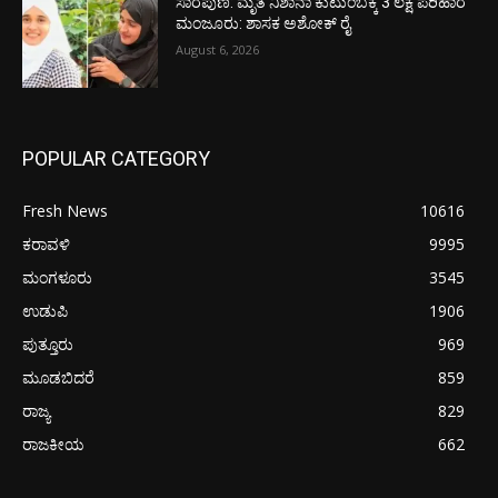
ಸಾರೆಪುಣಿ: ಮೃತ ನಿಶಾನಾ ಕುಟುಂಬಕ್ಕೆ 3 ಲಕ್ಷ ಪರಿಹಾರ
ಮಂಜೂರು: ಶಾಸಕ ಅಶೋಕ್ ರೈ
August 6, 2026
POPULAR CATEGORY
Fresh News
10616
ಕರಾವಳಿ
9995
ಮಂಗಳೂರು
3545
ಉಡುಪಿ
1906
ಪುತ್ತೂರು
969
ಮೂಡಬಿದರೆ
859
ರಾಜ್ಯ
829
ರಾಜಕೀಯ
662