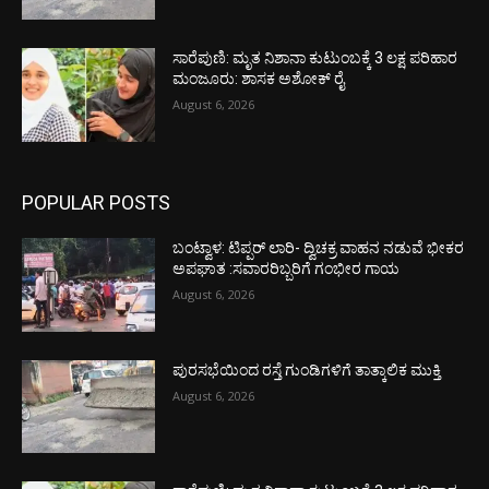
ಸಾರೆಪುಣಿ: ಮೃತ ನಿಶಾನಾ ಕುಟುಂಬಕ್ಕೆ 3 ಲಕ್ಷ ಪರಿಹಾರ
ಮಂಜೂರು: ಶಾಸಕ ಅಶೋಕ್ ರೈ
August 6, 2026
POPULAR POSTS
ಬಂಟ್ವಾಳ: ಟಿಪ್ಪರ್ ಲಾರಿ- ದ್ವಿಚಕ್ರ ವಾಹನ ನಡುವೆ ಭೀಕರ
ಅಪಘಾತ :ಸವಾರರಿಬ್ಬರಿಗೆ ಗಂಭೀರ ಗಾಯ
August 6, 2026
ಪುರಸಭೆಯಿಂದ ರಸ್ತೆ ಗುಂಡಿಗಳಿಗೆ ತಾತ್ಕಾಲಿಕ ಮುಕ್ತಿ
August 6, 2026