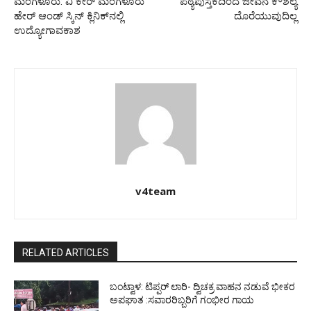
ಮಂಗಳೂರು: ವಿ ಕೇರ್ ಮಂಗಳೂರು
ಪಠ್ಯಪುಸ್ತಕದಿಂದ ಜೀವನ ಕೌಶಲ್ಯ
ಹೇರ್ ಆಂಡ್ ಸ್ಕಿನ್ ಕ್ಲಿನಿಕ್‍ನಲ್ಲಿ
ದೊರೆಯುವುದಿಲ್ಲ
ಉದ್ಯೋಗಾವಕಾಶ
v4team
RELATED ARTICLES
ಬಂಟ್ವಾಳ: ಟಿಪ್ಪರ್ ಲಾರಿ- ದ್ವಿಚಕ್ರ ವಾಹನ ನಡುವೆ ಭೀಕರ
ಅಪಘಾತ :ಸವಾರರಿಬ್ಬರಿಗೆ ಗಂಭೀರ ಗಾಯ