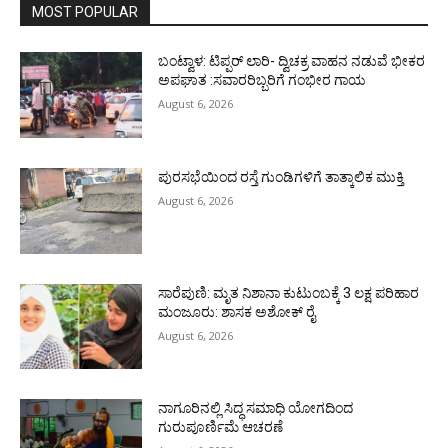
MOST POPULAR
ಬಂಟ್ವಾಳ: ಟಿಪ್ಪರ್ ಲಾರಿ- ದ್ವಿಚಕ್ರ ವಾಹನ ನಡುವೆ ಭೀಕರ
ಅಪಘಾತ :ಸವಾರರಿಬ್ಬರಿಗೆ ಗಂಭೀರ ಗಾಯ
August 6, 2026
ಪುರಸಭೆಯಿಂದ ರಸ್ತೆ ಗುಂಡಿಗಳಿಗೆ ತಾತ್ಕಾಲಿಕ ಮುಕ್ತಿ
August 6, 2026
ಸಾರೆಪುಣಿ: ಮೃತ ನಿಶಾನಾ ಕುಟುಂಬಕ್ಕೆ 3 ಲಕ್ಷ ಪರಿಹಾರ
ಮಂಜೂರು: ಶಾಸಕ ಅಶೋಕ್ ರೈ
August 6, 2026
ನಾಗೂರಿನಲ್ಲಿ ಸಿದ್ಧ ಸಮಾಧಿ ಯೋಗದಿಂದ
ಗುರುಪೂರ್ಣಿಮೆ ಆಚರಣೆ