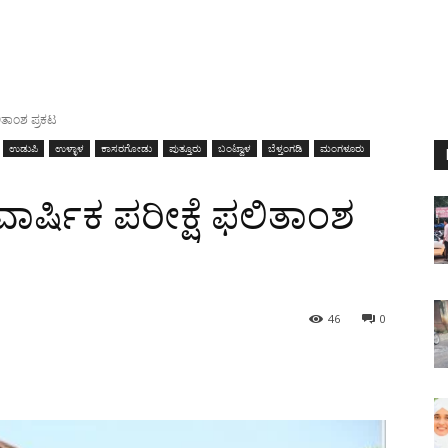
ಲಿತಾಂಶ ಪ್ರಕಟ
ಉಡುಪಿ
ಉಳ್ಳಾಳ
ಕಾಸರಗೋಡು
ಪುತ್ತೂರು
ಬಂಟ್ವಾಳ
ಬೆಳ್ತಂಗಡಿ
ಮಂಗಳೂರು
ವಾರ್ಷಿಕ ಪರೀಕ್ಷೆ ಫಲಿತಾಂಶ
46
0