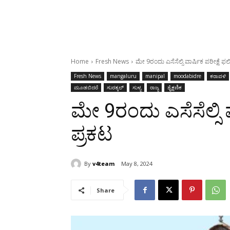
Home
Fresh News
ಮೇ 9ರಂದು ಎಸೆಸೆಲ್ಸಿ ವಾರ್ಷಿಕ ಪರೀಕ್ಷೆ ಫ
Fresh News
mangaluru
manipal
moodabidre
ಕರಾವಳಿ
ಮೂಡಬಿದರೆ
ಸುರತ್ಕಲ್
ಸುಳ್ಯ
ರಾಜ್ಯ
ಶೈಕ್ಷಣಿಕ
ಮೇ 9ರಂದು ಎಸೆಸೆಲ್ಸಿ 
ಪ್ರಕಟ
By
v4team
May 8, 2024
Share