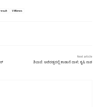
result
V4News
Next article
ನ್
ಶಿಬಾಜೆ: ಅಜಿರಡ್ಕದಲ್ಲಿ ಕಾಡಾನೆ ದಾಳಿ; ಕೃಷಿ ನಾಶ