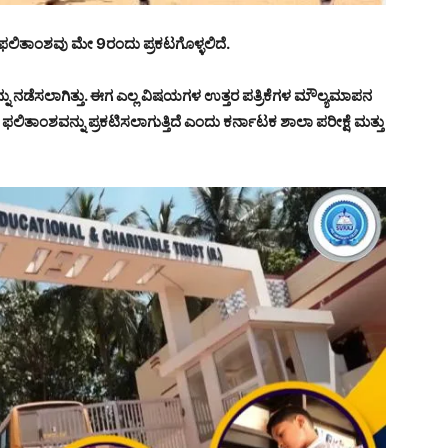
ೆಯ ಫಲಿತಾಂಶವು ಮೇ 9ರಂದು ಪ್ರಕಟಗೊಳ್ಳಲಿದೆ.
ಯನ್ನು ನಡೆಸಲಾಗಿತ್ತು. ಈಗ ಎಲ್ಲ ವಿಷಯಗಳ ಉತ್ತರ ಪತ್ರಿಕೆಗಳ ಮೌಲ್ಯಮಾಪನ
ಲಿತಾಂಶವನ್ನು ಪ್ರಕಟಿಸಲಾಗುತ್ತಿದೆ ಎಂದು ಕರ್ನಾಟಕ ಶಾಲಾ ಪರೀಕ್ಷೆ ಮತ್ತು