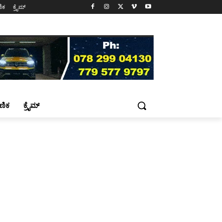
ಷಣಿಕ
ಕ್ರೈಮ್
್ಷಣಿಕ
ಕ್ರೈಮ್