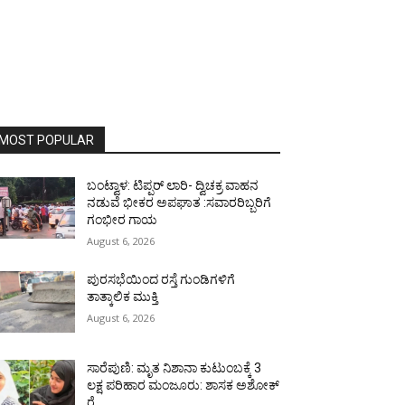
MOST POPULAR
ಬಂಟ್ವಾಳ: ಟಿಪ್ಪರ್ ಲಾರಿ- ದ್ವಿಚಕ್ರ ವಾಹನ
ನಡುವೆ ಭೀಕರ ಅಪಘಾತ :ಸವಾರರಿಬ್ಬರಿಗೆ
ಗಂಭೀರ ಗಾಯ
August 6, 2026
ಪುರಸಭೆಯಿಂದ ರಸ್ತೆ ಗುಂಡಿಗಳಿಗೆ
ತಾತ್ಕಾಲಿಕ ಮುಕ್ತಿ
August 6, 2026
ಸಾರೆಪುಣಿ: ಮೃತ ನಿಶಾನಾ ಕುಟುಂಬಕ್ಕೆ 3
ಲಕ್ಷ ಪರಿಹಾರ ಮಂಜೂರು: ಶಾಸಕ ಅಶೋಕ್
ರೈ