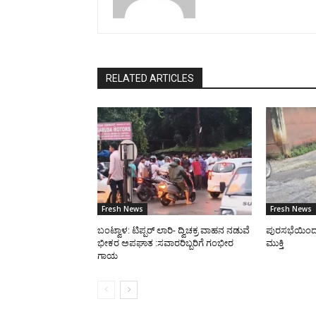
RELATED ARTICLES
Fresh News
Fresh News
ಬಂಟ್ವಾಳ: ಟಿಪ್ಪರ್ ಲಾರಿ- ದ್ವಿಚಕ್ರ ವಾಹನ ನಡುವೆ
ಪುರಸಭೆಯಿಂದ ರಸ
ಭೀಕರ ಅಪಘಾತ :ಸವಾರರಿಬ್ಬರಿಗೆ ಗಂಭೀರ
ಮುಕ್ತಿ
ಗಾಯ