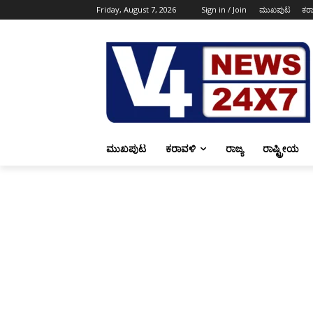
Friday, August 7, 2026
Sign in / Join
ಮುಖಪುಟ
ಕರ
ಮುಖಪುಟ
ಕರಾವಳಿ
ರಾಜ್ಯ
ರಾಷ್ಟ್ರೀಯ