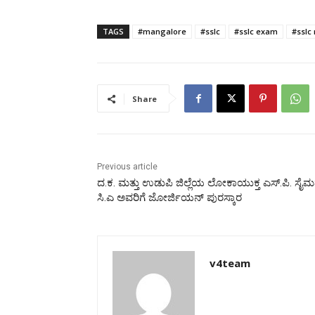
TAGS
#mangalore
#sslc
#sslc exam
#sslc 
Share
Previous article
ದ.ಕ. ಮತ್ತು ಉಡುಪಿ ಜಿಲ್ಲೆಯ ಲೋಕಾಯುಕ್ತ ಎಸ್.ಪಿ. ಸೈಮ
ಸಿ.ಎ ಅವರಿಗೆ ಜೋರ್ಜಿಯನ್ ಪುರಸ್ಕಾರ
v4team