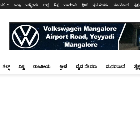
ಾವಳಿ
ರಾಜ್ಯ
ರಾಷ್ಟ್ರೀಯ
ಗಲ್ಫ್
ವಿಶ್ವ
ರಾಜಕೀಯ
ಕ್ರೀಡೆ
ದೈವ ದೇವರು
ಮನರಂಜನೆ
ಶೈಕ್
ಗಲ್ಫ್
ವಿಶ್ವ
ರಾಜಕೀಯ
ಕ್ರೀಡೆ
ದೈವ ದೇವರು
ಮನರಂಜನೆ
ಶೈಕ