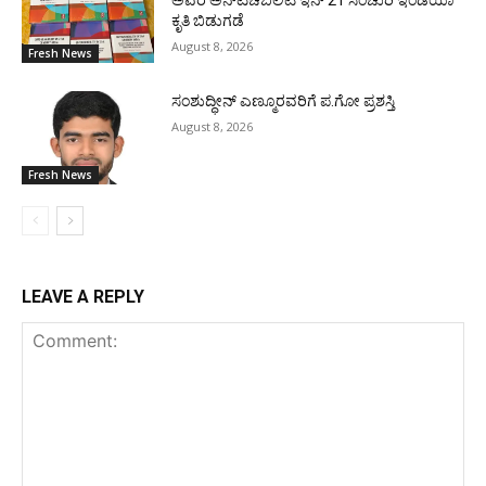
ಅವರ ಅನ್‌ಟಚೆಬಿಲಿಟಿ ಇನ್ 21 ಸೆಂಚುರಿ ಇಂಡಿಯಾ
ಕೃತಿ ಬಿಡುಗಡೆ
August 8, 2026
Fresh News
ಸಂಶುದ್ಧೀನ್ ಎಣ್ಮೂರವರಿಗೆ ಪ.ಗೋ ಪ್ರಶಸ್ತಿ
August 8, 2026
Fresh News
LEAVE A REPLY