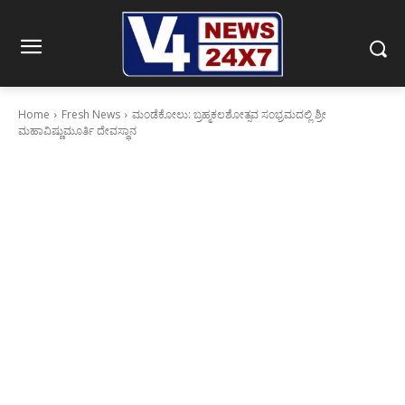
Home
Fresh News
ಮಂಡೆಕೋಲು: ಬ್ರಹ್ಮಕಲಶೋತ್ಸವ ಸಂಭ್ರಮದಲ್ಲಿ ಶ್ರೀ
ಮಹಾವಿಷ್ಣುಮೂರ್ತಿ ದೇವಸ್ಥಾನ