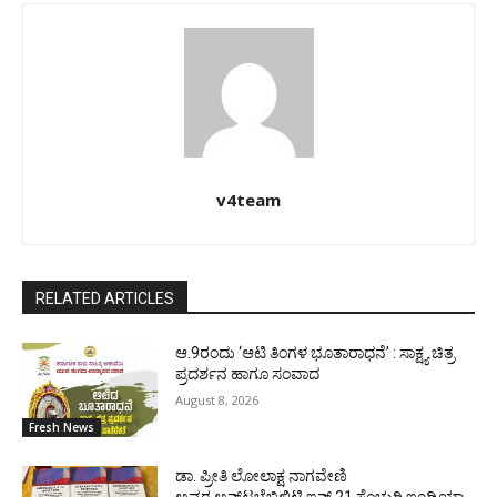
v4team
RELATED ARTICLES
ಆ.9ರಂದು ‘ಆಟಿ ತಿಂಗಳ ಭೂತಾರಾಧನೆ’ : ಸಾಕ್ಷ್ಯ ಚಿತ್ರ
ಪ್ರದರ್ಶನ ಹಾಗೂ ಸಂವಾದ
August 8, 2026
Fresh News
ಡಾ. ಪ್ರೀತಿ ಲೋಲಾಕ್ಷ ನಾಗವೇಣಿ