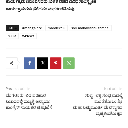
ಕಾರ್ಯಕ್ರಮ ನಿರೂಪಿಸಿದರು. ಬಳಿಕ ನಡೆದ ವಿವಿಧ ಸಾಂಸ್ಕೃತಿಕ
ಕಾರ್ಯಕ್ರಮಗಳು ನೆರೆದವರ ಮನರಂಜಿಸಿದವು.
TAGS
#mangalore
mandekolu
shri mahavishnu tempal
sullia
V4News
Previous article
Next article
ಬೆಂಗಳೂರು: ಬರ ಪರಿಹಾರ
ಸುಳ್ಯ: ಭಕ್ತಿ ಸಂಭ್ರಮದಲ್ಲಿ
ವಿಚಾರದಲ್ಲಿ ರಾಜ್ಯಕ್ಕೆ ಅನ್ಯಾಯ:
ಮಂಡೆಕೋಲು ಶ್ರೀ
ಕಾಂಗ್ರೆಸ್ ನಾಯಕರ ಪ್ರತಿಭಟನೆ
ಮಹಾವಿಷ್ಣುಮೂರ್ತಿ ದೇವಸ್ಥಾನದ
ಬ್ರಹ್ಮಕಲಶೋತ್ಸವ