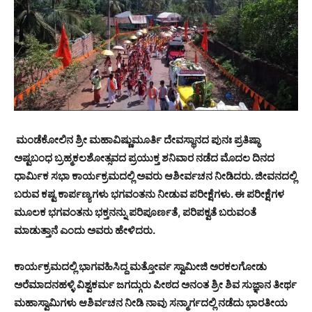
ಮಂಡೆಕೋಲಿನ ಶ್ರೀ ಮಹಾವಿಷ್ಣುಮೂರ್ತಿ ದೇವಸ್ಥಾನದ ಪುನಃ ಪ್ರತಿಷ್ಠಾ
ಅಷ್ಟಬಂಧ ಬ್ರಹ್ಮಕಲಶೋತ್ಸವದ ಪ್ರಯುಕ್ತ ಶನಿವಾರ ನಡೆದ ಮೊದಲ ದಿನದ
ಧಾರ್ಮಿಕ ಸಭಾ ಕಾರ್ಯಕ್ರಮದಲ್ಲಿ ಅವರು ಆಶೀರ್ವಚನ ನೀಡಿದರು. ಜೀವನದಲ್ಲಿ
ಬರುವ ಕಷ್ಟ ಕಾರ್ಪಣ್ಯಗಳು ಭಗವಂತನು ನೀಡುವ ಪರೀಕ್ಷೆಗಳು. ಈ ಪರೀಕ್ಷೆಗಳ
ಮೂಲಕ ಭಗವಂತನು ಭಕ್ತನನ್ನು ಪರಿಪೂರ್ಣತೆ, ಪರಿಪಕ್ವತೆ ಬರುವಂತೆ
ಮಾಡುತ್ತಾನೆ ಎಂದು ಅವರು ಹೇಳಿದರು.
ಕಾರ್ಯಕ್ರಮದಲ್ಲಿ ಭಾಗವಹಿಸಿದ್ದ ಮತ್ತೋರ್ವ ಸ್ವಾಮೀಜಿ ಅರಕಲಗೋಡು
ಅರೆಮಾದನಹಳ್ಳಿ ವಿಶ್ವಕರ್ಮ ಜಗದ್ಗುರು ಪೀಠದ ಅನಂತ ಶ್ರೀ ಶಿವ ಸುಜ್ಞಾನ ತೀರ್ಥ
ಮಹಾಸ್ವಾಮಿಗಳು ಆಶಿರ್ವಚನ ನೀಡಿ ನಾವು ಸನ್ಮಾರ್ಗದಲ್ಲಿ ನಡೆದು ಭಾರತೀಯ