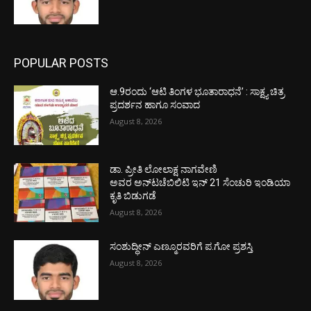
POPULAR POSTS
ಆ.9ರಂದು ‘ಆಟಿ ತಿಂಗಳ ಭೂತಾರಾಧನೆ’ : ಸಾಕ್ಷ್ಯ ಚಿತ್ರ
ಪ್ರದರ್ಶನ ಹಾಗೂ ಸಂವಾದ
August 8, 2026
ಡಾ. ಪ್ರೀತಿ ಲೋಲಾಕ್ಷ ನಾಗವೇಣಿ
ಅವರ ಅನ್‌ಟಚೆಬಿಲಿಟಿ ಇನ್ 21 ಸೆಂಚುರಿ ಇಂಡಿಯಾ
ಕೃತಿ ಬಿಡುಗಡೆ
August 8, 2026
ಸಂಶುದ್ಧೀನ್ ಎಣ್ಮೂರವರಿಗೆ ಪ.ಗೋ ಪ್ರಶಸ್ತಿ
August 8, 2026