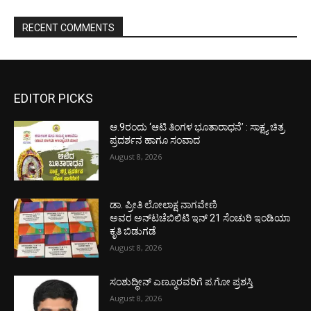
RECENT COMMENTS
EDITOR PICKS
ಆ.9ರಂದು ‘ಆಟಿ ತಿಂಗಳ ಭೂತಾರಾಧನೆ’ : ಸಾಕ್ಷ್ಯ ಚಿತ್ರ
ಪ್ರದರ್ಶನ ಹಾಗೂ ಸಂವಾದ
August 8, 2026
ಡಾ. ಪ್ರೀತಿ ಲೋಲಾಕ್ಷ ನಾಗವೇಣಿ
ಅವರ ಅನ್‌ಟಚೆಬಿಲಿಟಿ ಇನ್ 21 ಸೆಂಚುರಿ ಇಂಡಿಯಾ
ಕೃತಿ ಬಿಡುಗಡೆ
August 8, 2026
ಸಂಶುದ್ಧೀನ್ ಎಣ್ಮೂರವರಿಗೆ ಪ.ಗೋ ಪ್ರಶಸ್ತಿ
August 8, 2026