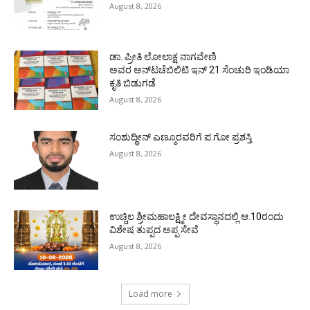
August 8, 2026
ಡಾ. ಪ್ರೀತಿ ಲೋಲಾಕ್ಷ ನಾಗವೇಣಿ
ಅವರ ಅನ್‌ಟಚೆಬಿಲಿಟಿ ಇನ್ 21 ಸೆಂಚುರಿ ಇಂಡಿಯಾ
ಕೃತಿ ಬಿಡುಗಡೆ
August 8, 2026
ಸಂಶುದ್ಧೀನ್ ಎಣ್ಮೂರವರಿಗೆ ಪ.ಗೋ ಪ್ರಶಸ್ತಿ
August 8, 2026
ಉಚ್ಚಿಲ ಶ್ರೀಮಹಾಲಕ್ಷ್ಮೀ ದೇವಸ್ಥಾನದಲ್ಲಿ ಆ.10ರಂದು
ವಿಶೇಷ ತುಪ್ಪದ ಅಪ್ಪ ಸೇವೆ
August 8, 2026
Load more