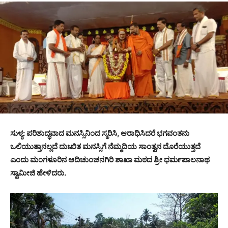
ಸುಳ್ಯ: ಪರಿಶುದ್ಧವಾದ ಮನಸ್ಸಿನಿಂದ ಸ್ಮರಿಸಿ, ಆರಾಧಿಸಿದರೆ ಭಗವಂತನು
ಒಲಿಯುತ್ತಾನಲ್ಲದೆ ದುಃಖಿತ ಮನಸ್ಸಿಗೆ ನೆಮ್ಮದಿಯ ಸಾಂತ್ವನ ದೊರೆಯುತ್ತದೆ
ಎಂದು ಮಂಗಳೂರಿನ ಆದಿಚುಂಚನಗಿರಿ ಶಾಖಾ ಮಠದ ಶ್ರೀ ಧರ್ಮಪಾಲನಾಥ
ಸ್ವಾಮೀಜಿ ಹೇಳಿದರು.