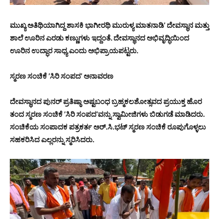
ಮುಖ್ಯ ಅತಿಥಿಯಾಗಿದ್ದ ಶಾಸಕಿ ಭಾಗೀರಥಿ ಮುರುಳ್ಯ ಮಾತನಾಡಿ’ ದೇವಸ್ಥಾನ ಮತ್ತು
ಶಾಲೆ ಊರಿನ ಎರಡು ಕಣ್ಣುಗಳು ಇದ್ದಂತೆ. ದೇವಸ್ಥಾನದ ಅಭಿವೃದ್ಧಿಯಿಂದ
ಊರಿನ ಉದ್ಧಾರ ಸಾಧ್ಯ ಎಂದು ಅಭಿಪ್ರಾಯಪಟ್ಟರು.
ಸ್ಮರಣ ಸಂಚಿಕೆ ’ಸಿರಿ ಸಂಪದ’ ಅನಾವರಣ
ದೇವಸ್ಥಾನದ ಪುನರ್ ಪ್ರತಿಷ್ಠಾ ಅಷ್ಟಬಂಧ ಬ್ರಹ್ಮಕಲಶೋತ್ಸವದ ಪ್ರಯುಕ್ತ ಹೊರ
ತಂದ ಸ್ಮರಣ ಸಂಚಿಕೆ ’ಸಿರಿ ಸಂಪದ’ವನ್ನು ಸ್ವಾಮೀಜಿಗಳು ಬಿಡುಗಡೆ ಮಾಡಿದರು.
ಸಂಚಿಕೆಯ ಸಂಪಾದಕ ಪತ್ರಕರ್ತ ಅರ್.ಸಿ.ಭಟ್ ಸ್ಮರಣ ಸಂಚಿಕೆ ರೂಪುಗೊಳ್ಳಲು
ಸಹಕರಿಸಿದ ಎಲ್ಲರನ್ನು ಸ್ಮರಿಸಿದರು.