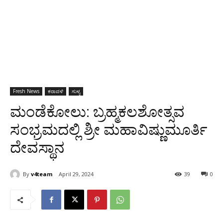
Fresh News
ಕರಾವಳಿ
ಸುಳ್ಯ
ಮಂಡೆಕೋಲು: ಬ್ರಹ್ಮಕಲಶೋತ್ಸವ
ಸಂಭ್ರಮದಲ್ಲಿ ಶ್ರೀ ಮಹಾವಿಷ್ಣುಮೂರ್ತಿ
ದೇವಸ್ಥಾನ
By
v4team
April 29, 2024
39
0