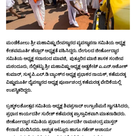
ಮಂಡೆಕೋಲು ಶ್ರೀ ಮಹಾವಿಷ್ಣು ದೇವಸ್ಥಾನದ ವ್ಯವಸ್ಥಾಪನಾ ಸಮಿತಿಯ ಅಧ್ಯಕ್ಷ
ಕೇಶವಮೂರ್ತಿ ಹೆಬ್ಬಾರ್ ಅಧ್ಯಕ್ಷತೆ ವಹಿಸಿದ್ದರು. ದೇಗುಲದ ಜೀರ್ಣೋದ್ಧಾರ
ಸಮಿತಿಯ ಅಧ್ಯಕ್ಷ ಸದಾನಂದ ಮಾವಜಿ, ಪುತ್ತೂರಿನ ಮಾಜಿ ಶಾಸಕ ಸಂಜೀವ
ಮಠಂದೂರು, ನೆಲ್ಲಿತಟ್ಟು ಶ್ರೀ ಮಹಾವಿಷ್ಣು ಅಧ್ಯಕ್ಷ ಅಡ್ವಕೇಟ್ ಎ.ಎನ್.ಅಶೋಕ್
ಕುಮಾರ್, ಸುಳ್ಯ ಪಿ.ಎಲ್.ಡಿ ಬ್ಯಾಂಕ್‌ನ ಅಧ್ಯಕ್ಷ ಪ್ರಭಾಕರ ನಾಯಕ್, ಕಣೆಮರಡ್ಕ
ವಿಷ್ಣುಮೂರ್ತಿ ದೈವಸ್ಥಾನದ ಅಧ್ಯಕ್ಷ ಪೂರ್ಣಚಂದ್ರ ಕಣೆಮರಡ್ಕ ವೇದಿಕೆಯಲ್ಲಿ
ಉಪಸ್ಥಿತರಿದ್ದರು.
ಬ್ರಹ್ಮಕಲಶೋತ್ಸವ ಸಮಿತಿಯ ಅಧ್ಯಕ್ಷ ಶಿವಪ್ರಸಾದ್ ಉಗ್ರಾಣಿಮನೆ ಸ್ವಾಗತಿಸಿದರು,
ಪ್ರಧಾನ ಕಾರ್ಯದರ್ಶಿ ಸುರೇಶ್ ಕಣೆಮರಡ್ಕ ಪ್ರಾಸ್ತಾವಿಕವಾಗಿ ಮಾತನಾಡಿದರು.
ಜೀರ್ಣೋದ್ದಾರ ಸಮಿತಿಯ ಪ್ರಧಾನ ಕಾರ್ಯದರ್ಶಿ ರಾಮಚಂದ್ರ ಮಾಸ್ತರ್
ಕೇನಾಜೆ ವಂದಿಸಿದರು. ಅಚ್ಚುತ ಅಟ್ಲೂರು ಹಾಗೂ ಗಣೇಶ್ ಆಚಾರ್ಯ