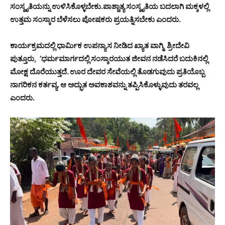
ಸಂಸ್ಕೃತಿಯನ್ನು ಉಳಿಸಿಕೊಳ್ಳಬೇಕು.ಪಾಶ್ಚಾತ್ಯ ಸಂಸ್ಕೃತಿಯ ಬದಲಾಗಿ ಮಕ್ಕಳಲ್ಲಿ
ಉತ್ತಮ ಸಂಸ್ಕಾರ ಬೆಳೆಸಲು ಪೋಷಕರು ಪ್ರಯತ್ನಿಸಬೇಕು ಎಂದರು.
ಕಾರ್ಯಕ್ರಮದಲ್ಲಿ ಧಾರ್ಮಿಕ ಉಪನ್ಯಾಸ ನೀಡಿದ ಖ್ಯಾತ ವಾಗ್ಮಿ ಶ್ರೀದೇವಿ
ಪುತ್ತೂರು, ’ಧರ್ಮಮಾರ್ಗದಲ್ಲಿ ಸಂಸ್ಕಾರಯುತ ಜೀವನ ನಡೆಸಿದರೆ ಬದುಕಿನಲ್ಲಿ
ಮೋಕ್ಷ ದೊರೆಯುತ್ತದೆ. ಊರ ದೇವರ ಸೇವೆಯಲ್ಲಿ ತೊಡಗುವುದು ಪ್ರತಿಯೊಬ್ಬ
ನಾಗರಿಕನ ಕರ್ತವ್ಯ. ಆ ಅದ್ಭುತ ಅವಕಾಶವನ್ನು ತಪ್ಪಿಸಿಕೊಳ್ಳುವುದು ತರವಲ್ಲ
ಎಂದರು.