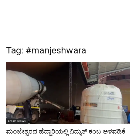
Tag:
#manjeshwara
Fresh News
ಮಂಜೇಶ್ವರದ ಹೆದ್ದಾರಿಯಲ್ಲಿ ವಿದ್ಯುತ್ ಕಂಬ ಅಳವಡಿಕೆ