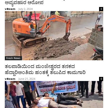
ಅವ್ಯವಹಾರ ಆರೋಪ
v4team
-
July 2, 2024
0
Fresh News
ತಲಪಾಡಿಯಿಂದ ಮಂಜೇಶ್ವರದ ತನಕದ
ಹೆದ್ದಾರಿಅಂತಿಮ ಹಂತಕ್ಕೆ ತಲುಪಿದ ಕಾಮಗಾರಿ
v4team
-
June 21, 2024
0