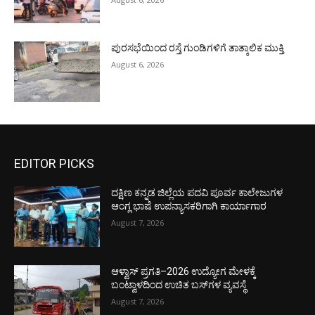
ಪುರಸಭೆಯಿಂದ ರಸ್ತೆ ಗುಂಡಿಗಳಿಗೆ ತಾತ್ಕಾಲಿಕ ಮುಕ್ತಿ
August 6, 2026
EDITOR PICKS
ದಕ್ಷಿಣ ಕನ್ನಡ ಜಿಲ್ಲೆಯ ಪದವಿ ಪೂರ್ವ ಕಾಲೇಜುಗಳ
ಆಂಗ್ಲ ಭಾಷೆ ಉಪನ್ಯಾಸಕರಿಗಾಗಿ ಕಾರ್ಯಾಗಾರ
August 7, 2026
ಆಳ್ವಾಸ್ ಪ್ರಗತಿ–2026 ಉದ್ಯೋಗ ಮೇಳಕ್ಕೆ
ಬಂಟ್ವಾಳದಿಂದ ಉಚಿತ ಬಸ್‌ಗಳ ವ್ಯವಸ್ಥೆ
August 7, 2026