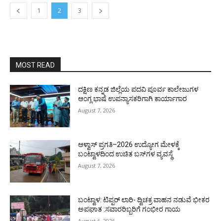
1
2
3
MOST READ
ದಕ್ಷಿಣ ಕನ್ನಡ ಜಿಲ್ಲೆಯ ಪದವಿ ಪೂರ್ವ ಕಾಲೇಜುಗಳ
ಆಂಗ್ಲ ಭಾಷೆ ಉಪನ್ಯಾಸಕರಿಗಾಗಿ ಕಾರ್ಯಾಗಾರ
August 7, 2026
ಆಳ್ವಾಸ್ ಪ್ರಗತಿ–2026 ಉದ್ಯೋಗ ಮೇಳಕ್ಕೆ
ಬಂಟ್ವಾಳದಿಂದ ಉಚಿತ ಬಸ್‌ಗಳ ವ್ಯವಸ್ಥೆ
August 7, 2026
ಬಂಟ್ವಾಳ: ಟಿಪ್ಪರ್ ಲಾರಿ- ದ್ವಿಚಕ್ರ ವಾಹನ ನಡುವೆ ಭೀಕರ
ಅಪಘಾತ :ಸವಾರರಿಬ್ಬರಿಗೆ ಗಂಭೀರ ಗಾಯ
August 6, 2026