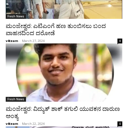
Fresh News
ಮಂಜೇಶ್ವರ: ಎಟಿಎಂಗೆ ಹಣ ತುಂಬಿಸಲು ಬಂದ
ವಾಹನದಿಂದ ದರೋಡೆ
v4team
-
March 27, 2024
0
Fresh News
ಮಂಜೇಶ್ವರ: ವಿದ್ಯುತ್ ಶಾಕ್ ತಗುಲಿ ಯುವಕನ ದಾರುಣ
ಅಂತ್ಯ
v4team
-
March 22, 2024
0