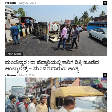
v4team
-
May 22, 2024
0
Fresh News
ಮಂಜೇಶ್ವರ : ರಾ.ಹೆದ್ದಾರಿಯಲ್ಲಿ ಕಾರಿಗೆ ಡಿಕ್ಕಿ ಹೊಡೆದ
ಆಂಬ್ಯುಲೆನ್ಸ್ – ಮೂವರ ದಾರುಣ ಅಂತ್ಯ
v4team
-
May 7, 2024
0