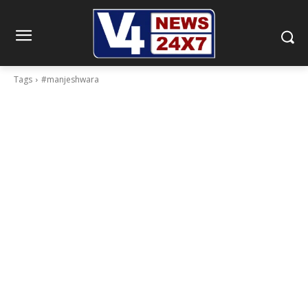
Tags
#manjeshwara