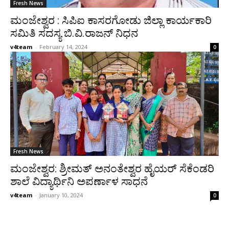
Fresh News
ಮಂಜೇಶ್ವರ : ಸಿಪಿಐ ಕಾಸರಗೋಡು ಜಿಲ್ಲಾ ಕಾರ್ಯಕಾರಿ
ಸಮಿತಿ ಸದಸ್ಯ ಬಿ.ವಿ.ರಾಜನ್ ನಿಧನ
v4team
-
February 14, 2024
0
Fresh News
ಮಂಜೇಶ್ವರ: ಶ್ರೀಮತ್ ಅನಂತೇಶ್ವರ ಹೈಯರ್ ಸೆಕೆಂಡರಿ
ಶಾಲೆ ವಿದ್ಯಾರ್ಥಿನಿ ಅಪರ್ಣಾಳ ಸಾಧನೆ
v4team
-
January 10, 2024
0