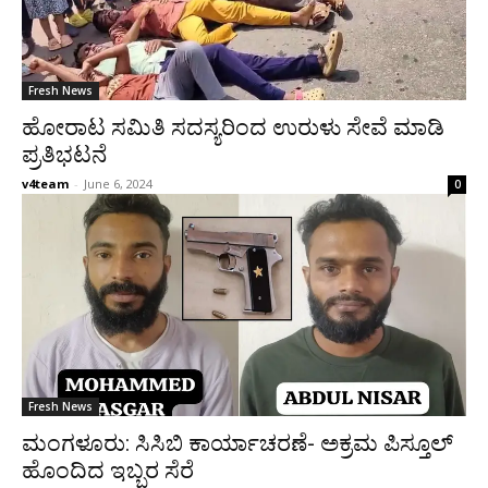
Fresh News
ಹೋರಾಟ ಸಮಿತಿ ಸದಸ್ಯರಿಂದ ಉರುಳು ಸೇವೆ ಮಾಡಿ
ಪ್ರತಿಭಟನೆ
v4team
-
June 6, 2024
0
Fresh News
ಮಂಗಳೂರು: ಸಿಸಿಬಿ ಕಾರ್ಯಾಚರಣೆ- ಅಕ್ರಮ ಪಿಸ್ತೂಲ್
ಹೊಂದಿದ ಇಬ್ಬರ ಸೆರೆ