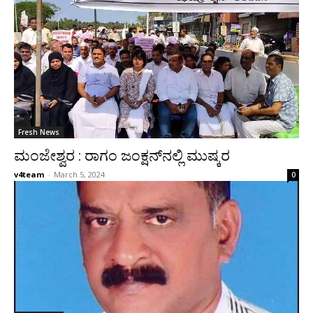
Fresh News
ಮಂಜೇಶ್ವರ : ರಾಗಂ ಜಂಕ್ಷನ್‌ನಲ್ಲಿ ಮುಷ್ಕರ
v4team
-
March 5, 2024
0