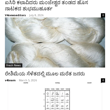
ಐಸಿರಿ ಕಲಾವಿದರು ಮಂಜೇಶ್ವರ ತಂಡದ ಹೊಸ
ನಾಟಕದ ಶುಭಮುಹೂರ್ತ
V4newseditors
-
July 8, 2026
0
Fresh News
ರೇಶಿಮೆಯ ಸೆಳೆತದಲ್ಲಿ ಮೂಲ ಮರೆತ ಜನರು
v4team
-
March 5, 2026
0