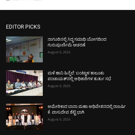
EDITOR PICKS
ನಾಗೂರಿನಲ್ಲಿ ಸಿದ್ಧ ಸಮಾಧಿ ಯೋಗದಿಂದ
ಗುರುಪೂರ್ಣಿಮೆ ಆಚರಣೆ
August 6, 2026
ಮಳೆ ಹಾನಿ ಹಿನ್ನೆಲೆ: ಬಂಟ್ವಾಳ ತಾಲೂಕು
ಪಂಚಾಯತ್‌ನಲ್ಲಿ ಅಧಿಕಾರಿಗಳ ತುರ್ತು ಸಭೆ
August 6, 2026
ಅಮೇರಿಕಾದ ಬಾನಾ ಮಹಾ ಅಧಿವೇಶನದಲ್ಲಿ ರಾಜರ್ಷಿ
ಕೆ. ವಾಸುದೇವ ಶೆಟ್ಟಿ ಭಾಗಿ
August 6, 2026