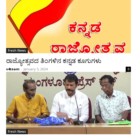
Fresh News
ರಾಜ್ಯೋತ್ಸವದ ತಿಂಗಳಿನ ಕನ್ನಡ ಕೂಗುಗಳು
v4team
-
January 5, 2024
0
Fresh News