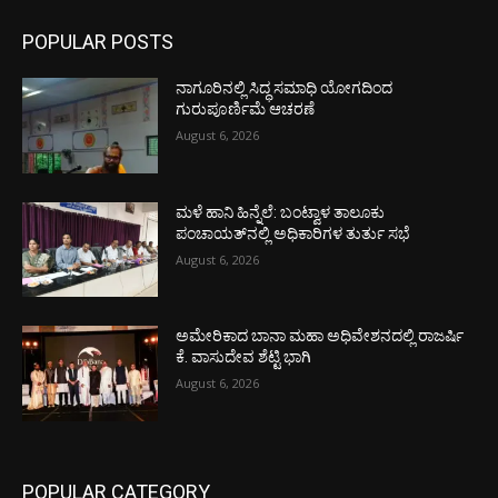
POPULAR POSTS
ನಾಗೂರಿನಲ್ಲಿ ಸಿದ್ಧ ಸಮಾಧಿ ಯೋಗದಿಂದ
ಗುರುಪೂರ್ಣಿಮೆ ಆಚರಣೆ
August 6, 2026
ಮಳೆ ಹಾನಿ ಹಿನ್ನೆಲೆ: ಬಂಟ್ವಾಳ ತಾಲೂಕು
ಪಂಚಾಯತ್‌ನಲ್ಲಿ ಅಧಿಕಾರಿಗಳ ತುರ್ತು ಸಭೆ
August 6, 2026
ಅಮೇರಿಕಾದ ಬಾನಾ ಮಹಾ ಅಧಿವೇಶನದಲ್ಲಿ ರಾಜರ್ಷಿ
ಕೆ. ವಾಸುದೇವ ಶೆಟ್ಟಿ ಭಾಗಿ
August 6, 2026
POPULAR CATEGORY