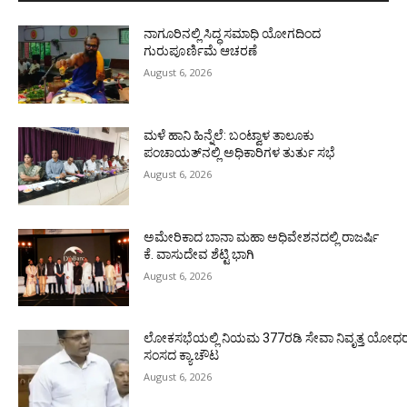
ನಾಗೂರಿನಲ್ಲಿ ಸಿದ್ಧ ಸಮಾಧಿ ಯೋಗದಿಂದ
ಗುರುಪೂರ್ಣಿಮೆ ಆಚರಣೆ
August 6, 2026
ಮಳೆ ಹಾನಿ ಹಿನ್ನೆಲೆ: ಬಂಟ್ವಾಳ ತಾಲೂಕು
ಪಂಚಾಯತ್‌ನಲ್ಲಿ ಅಧಿಕಾರಿಗಳ ತುರ್ತು ಸಭೆ
August 6, 2026
ಅಮೇರಿಕಾದ ಬಾನಾ ಮಹಾ ಅಧಿವೇಶನದಲ್ಲಿ ರಾಜರ್ಷಿ
ಕೆ. ವಾಸುದೇವ ಶೆಟ್ಟಿ ಭಾಗಿ
August 6, 2026
ಲೋಕಸಭೆಯಲ್ಲಿ ನಿಯಮ 377ರಡಿ ಸೇವಾ ನಿವೃತ್ತ ಯೋಧರ ಪ
ಸಂಸದ ಕ್ಯಾ.ಚೌಟ
August 6, 2026