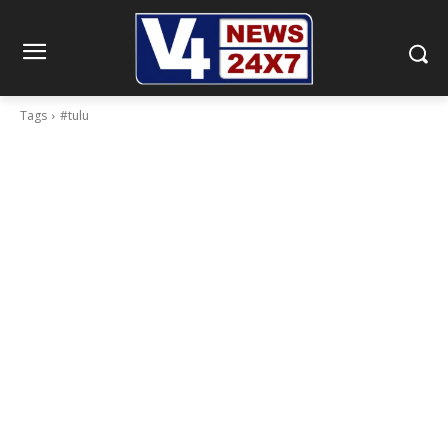
Tags
#tulu