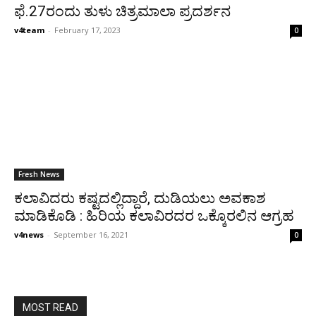
ಫೆ.27ರಂದು ತುಳು ಚಿತ್ರಮಾಲಾ ಪ್ರದರ್ಶನ
v4team
-
February 17, 2023
0
Fresh News
ಕಲಾವಿದರು ಕಷ್ಟದಲ್ಲಿದ್ದಾರೆ, ದುಡಿಯಲು ಅವಕಾಶ
ಮಾಡಿಕೊಡಿ : ಹಿರಿಯ ಕಲಾವಿರದರ ಒಕ್ಕೊರಲಿನ ಆಗ್ರಹ
v4news
-
September 16, 2021
0
MOST READ