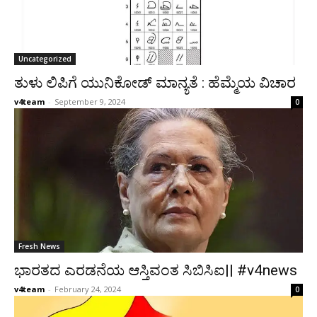
Uncategorized
ತುಳು ಲಿಪಿಗೆ ಯುನಿಕೋಡ್ ಮಾನ್ಯತೆ : ಹೆಮ್ಮೆಯ ವಿಚಾರ
v4team
-
September 9, 2024
0
Fresh News
ಭಾರತದ ಎರಡನೆಯ ಆಸ್ತಿವಂತ ಸಿಬಿಸಿಐ|| #v4news
v4team
-
February 24, 2024
0