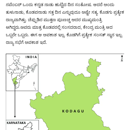
ನವೆಂಬರ್ ಒಂದು ಕನ್ನಡ ನಾಡು ಹುಟ್ಟಿದ ದಿನ ಸಂತೋಷ. ಆದರೆ ಅಂದು
ತುಳುನಾಡು, ಕೊಡವನಾಡು ಸತ್ತ ದಿನ ಎನ್ನುವುದೂ ಅಷ್ಟೇ ಸತ್ಯ. ಕೊಡಗು ಪ್ರತ್ಯೇಕ
ರಾಜ್ಯವಾಗಿತ್ತು. ಚೆಪ್ಪುಡಿರ ಮುತ್ತಣ ಪೂಣಚ್ಚ ಅದರ ಮುಖ್ಯಮಂತ್ರಿ
ಆಗಿದ್ದರು.ಅವರು ಮಾತ್ರ ಕೊಡವರಲ್ಲಿ ಸಂಸದರಾದ, ಕೇಂದ್ರ ಮಂತ್ರಿ ಆದ
ಒಬ್ಬರೇ ಒಬ್ಬರು. ಈಗ ಆ ಅವಕಾಶ ಇಲ್ಲ. ಕೊಡಗಿಗೆ ಪ್ರತ್ಯೇಕ ಸಂಸತ್ ಸ್ಥಾನ ಇಲ್ಲ.
ರಾಜ್ಯ ಸಭೆಗೆ ಅವಕಾಶ ಇದೆ.