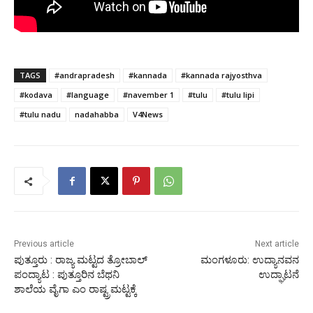
TAGS
#andrapradesh
#kannada
#kannada rajyosthva
#kodava
#language
#navember 1
#tulu
#tulu lipi
#tulu nadu
nadahabba
V4News
Previous article
Next article
ಪುತ್ತೂರು : ರಾಜ್ಯ ಮಟ್ಟದ ತ್ರೋಬಾಲ್
ಮಂಗಳೂರು: ಉದ್ಯಾನವನ
ಪಂದ್ಯಾಟ : ಪುತ್ತೂರಿನ ಬೆಥನಿ
ಉದ್ಘಾಟನೆ
ಶಾಲೆಯ ವೈಗಾ ಎಂ ರಾಷ್ಟ್ರಮಟ್ಟಕ್ಕೆ