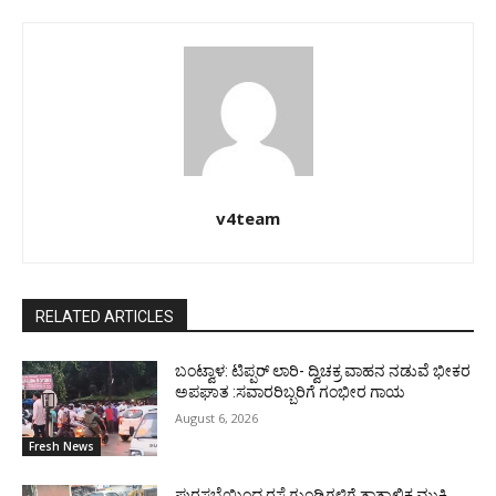
v4team
RELATED ARTICLES
ಬಂಟ್ವಾಳ: ಟಿಪ್ಪರ್ ಲಾರಿ- ದ್ವಿಚಕ್ರ ವಾಹನ ನಡುವೆ ಭೀಕರ
ಅಪಘಾತ :ಸವಾರರಿಬ್ಬರಿಗೆ ಗಂಭೀರ ಗಾಯ
August 6, 2026
Fresh News
ಪುರಸಭೆಯಿಂದ ರಸ್ತೆ ಗುಂಡಿಗಳಿಗೆ ತಾತ್ಕಾಲಿಕ ಮುಕ್ತಿ