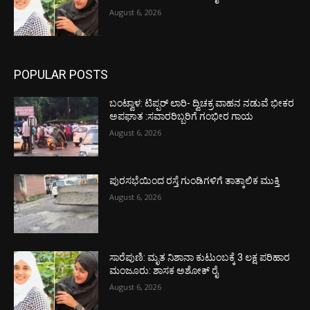
August 6, 2026
POPULAR POSTS
ಬಂಟ್ವಾಳ: ಟಿಪ್ಪರ್ ಲಾರಿ- ದ್ವಿಚಕ್ರ ವಾಹನ ನಡುವೆ ಭೀಕರ
ಅಪಘಾತ :ಸವಾರರಿಬ್ಬರಿಗೆ ಗಂಭೀರ ಗಾಯ
August 6, 2026
ಪುರಸಭೆಯಿಂದ ರಸ್ತೆ ಗುಂಡಿಗಳಿಗೆ ತಾತ್ಕಾಲಿಕ ಮುಕ್ತಿ
August 6, 2026
ಸಾರೆಪುಣಿ: ಮೃತ ನಿಶಾನಾ ಕುಟುಂಬಕ್ಕೆ 3 ಲಕ್ಷ ಪರಿಹಾರ
ಮಂಜೂರು: ಶಾಸಕ ಅಶೋಕ್ ರೈ
August 6, 2026