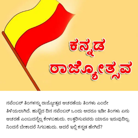
ನವೆಂಬರ್ ತಿಂಗಳನ್ನು ರಾಜ್ಯೋತ್ಸವ ಆಚರಣೆಯ ತಿಂಗಳು ಎಂದೇ
ತಿಳಿಯಲಾಗಿದೆ. ಹುಟ್ಟಿದ ದಿನ ನವೆಂಬರ್ ಒಂದು ಆದರೂ ಇಡೀ ತಿಂಗಳು ಏನು
ಆಚರಣೆ ಎಂಬುದನ್ನೆಲ್ಲ ಕೇಳಬಹುದು. ಉತ್ತರಿಸುವವರು ಯಾರೂ ಇರುವುದಿಲ್ಲ.
ನಿಂದನೆ ಬೇಕಾದರೆ ಸಿಗಬಹುದು. ಆದರೆ ಇಲ್ಲಿ ಕನ್ನಡ ಹೇಗಿದೆ?