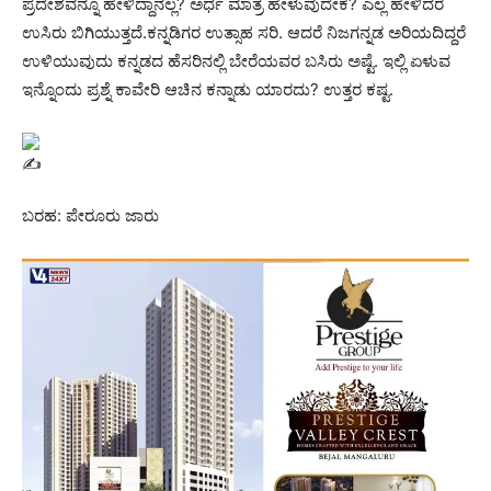
ಪ್ರದೇಶವನ್ನೂ ಹೇಳಿದ್ದಾನಲ್ಲ? ಅರ್ಧ ಮಾತ್ರ ಹೇಳುವುದೇಕೆ? ಎಲ್ಲ ಹೇಳಿದರೆ
ಉಸಿರು ಬಿಗಿಯುತ್ತದೆ.ಕನ್ನಡಿಗರ ಉತ್ಸಾಹ ಸರಿ. ಆದರೆ ನಿಜಗನ್ನಡ ಅರಿಯದಿದ್ದರೆ
ಉಳಿಯುವುದು ಕನ್ನಡದ ಹೆಸರಿನಲ್ಲಿ ಬೇರೆಯವರ ಬಸಿರು ಅಷ್ಟೆ. ಇಲ್ಲಿ ಏಳುವ
ಇನ್ನೊಂದು ಪ್ರಶ್ನೆ ಕಾವೇರಿ ಆಚಿನ ಕನ್ನಾಡು ಯಾರದು? ಉತ್ತರ ಕಷ್ಟ.
ಬರಹ: ಪೇರೂರು ಜಾರು