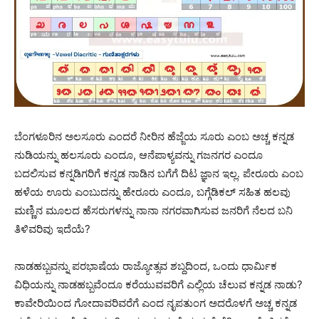
ಬೆಂಗಳೂರಿನ ಅಲಸೂರು ಎಂದರೆ ನೀರಿನ ಹೆಜ್ಜೆಯ ಸೂರು ಎಂಬ ಅಚ್ಚ ಕನ್ನಡ
ನುಡಿಯನ್ನು ಹಲಸೂರು ಎಂದೂ, ಆನೆಪಾಳ್ಯವನ್ನು ಗಜನಗರ ಎಂದೂ
ಬದಲಿಸುವ ಕನ್ನಡಿಗರಿಗೆ ಕನ್ನಡ ನಾಡಿನ ಬಗೆಗೆ ದಿಟ ಜ್ಞಾನ ಇಲ್ಲ. ಪೇರೂರು ಎಂಬ
ಹಳೆಯ ಊರು ಎಂಬುದನ್ನು ಹೇರೂರು ಎಂದೂ, ಬಗ್ಗೆಡಿಕಲ್ ಸಹಿತ ಹಲವು
ಮಣ್ಣಿನ ಮೂಲದ ಹೆಸರುಗಳನ್ನು ನಾನಾ ನಗರವಾಗಿಸುವ ಜನರಿಗೆ ನೆಲದ ಬನಿ
ತಿಳಿವರಿವು ಇದೆಯೆ?
ನಾಡಹಬ್ಬವನ್ನು ಪರಭಾಷೆಯ ರಾಜ್ಯೋತ್ಸವ ಶಬ್ದದಿಂದ, ಒಂದು ಧಾರ್ಮಿಕ
ವಿಧಿಯನ್ನು ನಾಡಹಬ್ಬವೆಂದೂ ಕರೆಯುವವರಿಗೆ ಎಲ್ಲಿಯ ಚೆಲುವ ಕನ್ನಡ ನಾಡು?
ಕಾವೇರಿಯಿಂದ ಗೋದಾವರಿವರೆಗೆ ಎಂದ ನೃಪತುಂಗ ಅದರೊಳಗೆ ಅಚ್ಚ ಕನ್ನಡ