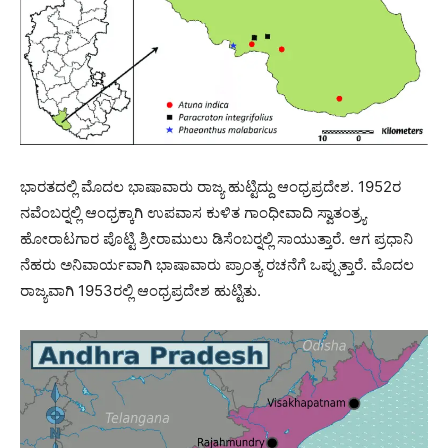
ಭಾರತದಲ್ಲಿ ಮೊದಲ ಭಾಷಾವಾರು ರಾಜ್ಯ ಹುಟ್ಟಿದ್ದು ಆಂಧ್ರಪ್ರದೇಶ. 1952ರ
ನವೆಂಬರ್‍ನಲ್ಲಿ ಆಂಧ್ರಕ್ಕಾಗಿ ಉಪವಾಸ ಕುಳಿತ ಗಾಂಧೀವಾದಿ ಸ್ವಾತಂತ್ರ್ಯ
ಹೋರಾಟಗಾರ ಪೊಟ್ಟಿ ಶ್ರೀರಾಮುಲು ಡಿಸೆಂಬರ್‍ನಲ್ಲಿ ಸಾಯುತ್ತಾರೆ. ಆಗ ಪ್ರಧಾನಿ
ನೆಹರು ಅನಿವಾರ್ಯವಾಗಿ ಭಾಷಾವಾರು ಪ್ರಾಂತ್ಯ ರಚನೆಗೆ ಒಪ್ಪುತ್ತಾರೆ. ಮೊದಲ
ರಾಜ್ಯವಾಗಿ 1953ರಲ್ಲಿ ಆಂಧ್ರಪ್ರದೇಶ ಹುಟ್ಟಿತು.