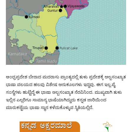
ಆಂಧ್ರಪ್ರದೇಶ ಬೇರಾದ ಮದರಾಸು ಪ್ರಾಂತ್ಯದಲ್ಲಿ ತುಳು ಪ್ರದೇಶಕ್ಕೆ ಅಲ್ಪಸಂಖ್ಯಾತ
ಭಾಷಾ ವಲಯದ ಹಲವು ವಿಶೇಷ ಅನುಕೂಲಗಳು ಇದ್ದವು. ಈಗ ಇಲ್ಲ.ಪೈ
ಸಂಸ್ಥೆಗಳು ಹುಟ್ಟಿದ್ದೆ ಈ ಭಾಷಾ ಅಲ್ಪಸಂಖ್ಯಾತ ನೆರವಿನಿಂದ. ಮುಖ್ಯವಾಗಿ ತುಳು
ಇಲ್ಲಿನ ಎಲ್ಲರಿಗೂ ಸಾಮಾನ್ಯ ಭಾಷೆಯಾಗಿದ್ದುದು ಕನ್ನಡ ಜಾರಿಯಿಂದ
ಮಾರುಕಟ್ಟೆಯ ಭಾಷಾ ಸ್ಥಾನ ಕಳೆದುಕೊಳ್ಳುವ ಸ್ಥಿತಿಯಲ್ಲಿದೆ.