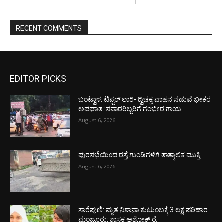
RECENT COMMENTS
EDITOR PICKS
ಬಂಟ್ವಾಳ: ಟಿಪ್ಪರ್ ಲಾರಿ- ದ್ವಿಚಕ್ರ ವಾಹನ ನಡುವೆ ಭೀಕರ
ಅಪಘಾತ :ಸವಾರರಿಬ್ಬರಿಗೆ ಗಂಭೀರ ಗಾಯ
August 6, 2026
ಪುರಸಭೆಯಿಂದ ರಸ್ತೆ ಗುಂಡಿಗಳಿಗೆ ತಾತ್ಕಾಲಿಕ ಮುಕ್ತಿ
August 6, 2026
ಸಾರೆಪುಣಿ: ಮೃತ ನಿಶಾನಾ ಕುಟುಂಬಕ್ಕೆ 3 ಲಕ್ಷ ಪರಿಹಾರ
ಮಂಜೂರು: ಶಾಸಕ ಅಶೋಕ್ ರೈ