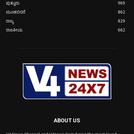
ಪುತ್ತೂರು
969
ಮೂಡಬಿದರೆ
862
ರಾಜ್ಯ
829
ರಾಜಕೀಯ
662
ABOUT US