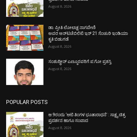
August 8, 2026
ಡಾ. ಪ್ರೀತಿ ಲೋಲಾಕ್ಷ ನಾಗವೇಣಿ
ಅವರ ಅನ್‌ಟಚೆಬಿಲಿಟಿ ಇನ್ 21 ಸೆಂಚುರಿ ಇಂಡಿಯಾ
ಕೃತಿ ಬಿಡುಗಡೆ
August 8, 2026
ಸಂಶುದ್ಧೀನ್ ಎಣ್ಮೂರವರಿಗೆ ಪ.ಗೋ ಪ್ರಶಸ್ತಿ
August 8, 2026
POPULAR POSTS
ಆ.9ರಂದು ‘ಆಟಿ ತಿಂಗಳ ಭೂತಾರಾಧನೆ’ : ಸಾಕ್ಷ್ಯ ಚಿತ್ರ
ಪ್ರದರ್ಶನ ಹಾಗೂ ಸಂವಾದ
August 8, 2026