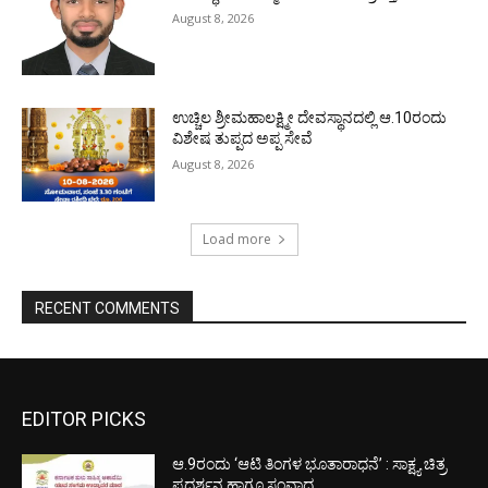
August 8, 2026
ಉಚ್ಚಿಲ ಶ್ರೀಮಹಾಲಕ್ಷ್ಮೀ ದೇವಸ್ಥಾನದಲ್ಲಿ ಆ.10ರಂದು
ವಿಶೇಷ ತುಪ್ಪದ ಅಪ್ಪ ಸೇವೆ
August 8, 2026
Load more
RECENT COMMENTS
EDITOR PICKS
ಆ.9ರಂದು ‘ಆಟಿ ತಿಂಗಳ ಭೂತಾರಾಧನೆ’ : ಸಾಕ್ಷ್ಯ ಚಿತ್ರ
ಪ್ರದರ್ಶನ ಹಾಗೂ ಸಂವಾದ