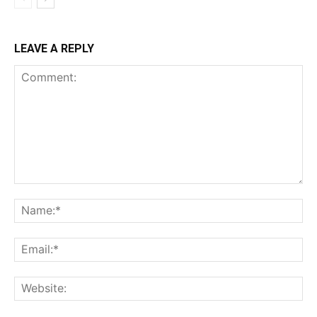
LEAVE A REPLY
Comment:
Na
Ema
Web