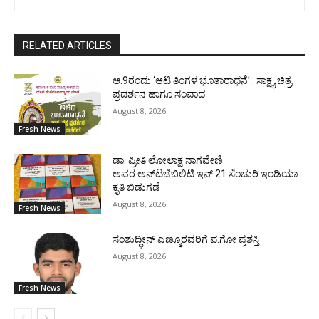
RELATED ARTICLES
ಆ.9ರಂದು ‘ಆಟಿ ತಿಂಗಳ ಭೂತಾರಾಧನೆ’ : ಸಾಕ್ಷ್ಯ ಚಿತ್ರ
ಪ್ರದರ್ಶನ ಹಾಗೂ ಸಂವಾದ
August 8, 2026
Fresh News
ಡಾ. ಪ್ರೀತಿ ಲೋಲಾಕ್ಷ ನಾಗವೇಣಿ
ಅವರ ಅನ್‌ಟಚೆಬಿಲಿಟಿ ಇನ್ 21 ಸೆಂಚುರಿ ಇಂಡಿಯಾ
ಕೃತಿ ಬಿಡುಗಡೆ
August 8, 2026
Fresh News
ಸಂಶುದ್ಧೀನ್ ಎಣ್ಮೂರವರಿಗೆ ಪ.ಗೋ ಪ್ರಶಸ್ತಿ
August 8, 2026
Fresh News