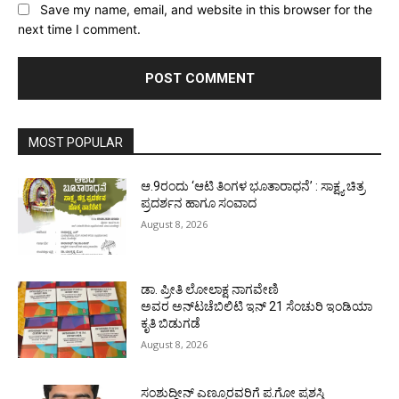
Save my name, email, and website in this browser for the
next time I comment.
MOST POPULAR
ಆ.9ರಂದು ‘ಆಟಿ ತಿಂಗಳ ಭೂತಾರಾಧನೆ’ : ಸಾಕ್ಷ್ಯ ಚಿತ್ರ
ಪ್ರದರ್ಶನ ಹಾಗೂ ಸಂವಾದ
August 8, 2026
ಡಾ. ಪ್ರೀತಿ ಲೋಲಾಕ್ಷ ನಾಗವೇಣಿ
ಅವರ ಅನ್‌ಟಚೆಬಿಲಿಟಿ ಇನ್ 21 ಸೆಂಚುರಿ ಇಂಡಿಯಾ
ಕೃತಿ ಬಿಡುಗಡೆ
August 8, 2026
ಸಂಶುದ್ಧೀನ್ ಎಣ್ಮೂರವರಿಗೆ ಪ.ಗೋ ಪ್ರಶಸ್ತಿ