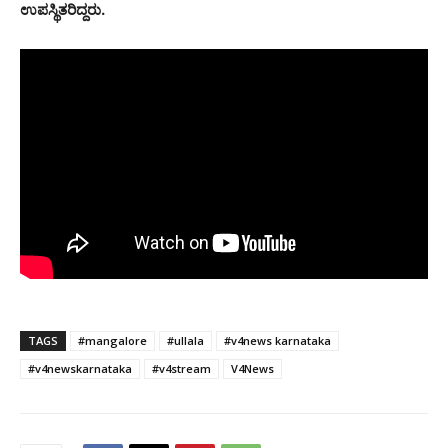
ಉಪಸ್ಥಿತರಿದ್ದರು.
TAGS
#mangalore
#ullala
#v4news karnataka
#v4newskarnataka
#v4stream
V4News