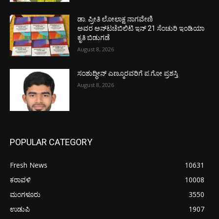
ಡಾ. ಪ್ರೀತಿ ಲೋಲಾಕ್ಷ ನಾಗವೇಣಿ
ಅವರ ಅನ್‌ಟಚೆಬಿಲಿಟಿ ಇನ್ 21 ಸೆಂಚುರಿ ಇಂಡಿಯಾ
ಕೃತಿ ಬಿಡುಗಡೆ
August 8, 2026
ಸಂಶುದ್ಧೀನ್ ಎಣ್ಮೂರವರಿಗೆ ಪ.ಗೋ ಪ್ರಶಸ್ತಿ
August 8, 2026
POPULAR CATEGORY
Fresh News
10631
ಕರಾವಳಿ
10008
ಮಂಗಳೂರು
3550
ಉಡುಪಿ
1907