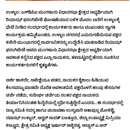
ಉಳ್ಳಾಲ: ಎಸ್‍ಡಿಪಿಐ ಮಂಗಳೂರು ವಿಧಾನಸಭಾ ಕ್ಷೇತ್ರದ ಅಭ್ಯರ್ಥಿಯಾಗಿ
ರಿಯಾಝ್ ಫರಂಗಿಪೇಟೆ ಘೋಷಣೆಯಾದ ಬಳಿಕ ಮೊದಲ ಬಾರಿಗೆ ಉಳ್ಳಾಲಕ್ಕೆ
ಭೇಟಿ ನೀಡಿದ ಸಂದರ್ಭದಲ್ಲಿ ಕಾರ್ಯಕರ್ತರು ಹಾಗೂ ಮುಖಂಡರು ಸ್ವಾಗತ
ಕಾರ್ಯಕ್ರಮ ಹಮ್ಮಿಕೊಂಡರು. ಉಳ್ಳಾಲ ನಗರಸಭೆ ಎದುರುಗಡೆಯಿರುವ ಪಕ್ಷದ
ಕಚೇರಿ ಮುಂಭಾಗದಲ್ಲಿ ಸಾರ್ವಜನಿಕರನ್ನು ಉದ್ದೇಶಿಸಿ ಮಾತನಾಡಿದ ರಿಯಾಝ್
ಫರಂಗಿಪೇಟೆ ಅವರು ಮಂಗಳೂರು ವಿಧಾನಸಭಾ ಕ್ಷೇತ್ರದ ಅಭ್ಯರ್ಥಿಯಾಗಿ
ಅವಕಾಶ ಕಲ್ಪಿಸಿದ ಪಕ್ಷದ ಎಲ್ಲಾ ನಾಯಕರು, ತಳಮಟ್ಟದಲ್ಲಿ ಹೆಸರು ಸೂಚಿಸಿದ
ಕಾರ್ಯಕರ್ತರುಗಳಿಗೆ ಕೃತಜ್ಞತೆಗಳು.
ಅರ್ಜಿ ಹಾಕದೇ, ಅಪೇಕ್ಷೆಯೂ ಪಡದ, ನಾಯಕರ ಕೈಕಾಲು ಹಿಡಿಯುವ
ಕೆಲಸವನ್ನೂ ಮಾಡದೇ ದೊರೆತ ಅವಕಾಶವಿದೆ. ಪಕ್ಷದೊಳಗೆ ಹಲವು ಹೆಸರುಗಳ
ಚರ್ಚೆ ನಡೆದು, ಸುದೀರ್ಘ ಚರ್ಚೆಯ ನಂತರ ಪಕ್ಷದ ನಾಯಕರು
ತೀರ್ಮಾನಿಸಿದಂತಹ ಹಿನ್ನೆಲೆಯಲ್ಲಿ ಸ್ಪರ್ಧಿಸುತ್ತಿದ್ದೇನೆ ಎಂದರು.. ಈ ಸಂದರ್ಭದಲ್ಲಿ
ರಾಜ್ಯ ಸಮಿತಿ ಸದಸ್ಯ ಹಾಗೂ ಚುನಾವಣಾ ಉಸ್ತುವಾರಿ ಅತಾವುಲ್ಲ ಜೋಕಟ್ಟೆ,
ನವಾಝ್ ಉಳ್ಳಾಲ್, ಅನ್ವರ್ ಸಾದತ್ ಬಜತ್ತೂರು, ಜಿಲ್ಲಾ ಉಪಾಧ್ಯಕ್ಷೆ ಮಿಸ್ರಿಯಾ
ಕಣ್ಣೂರು, ಕ್ಷೇತ್ರ ಸಮಿತಿ ಅಧ್ಯಕ್ಷ ಇರ್ಷಾದ್ ಅಜ್ಜಿನಡ್ಕ, ಅಬ್ಬಾಸ್ ಎ.ಆರ್