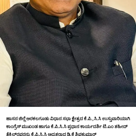
ಹಾಸನ ಜಿಲ್ಲೆ ಅರಕಲಗೂಡು ವಿಧಾನ ಸಭಾ ಕ್ಷೇತ್ರದ ಕೆ.ಪಿ.,ಸಿ.ಸಿ ಉಸ್ತುವಾರಿಯಾಗಿ
ಕಾಂಗ್ರೆಸ್ ಮುಖಂಡ ಹಾಗೂ ಕೆ.ಪಿ.ಸಿ.ಸಿ ಪ್ರಧಾನ ಕಾರ್ಯದರ್ಶಿ ಟಿ.ಎಂ ಶಹೀದ್
ತೆಕ್ಕಿಲ್‌ರವರನ್ನು ಕೆ.ಪಿ.ಸಿ.ಸಿ ಅಧ್ಯಕ್ಷರಾದ ಡಿ.ಕೆ ಶಿವಕುಮಾರ್