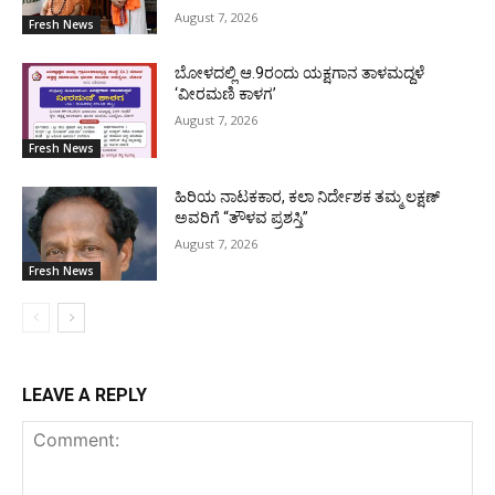
August 7, 2026
Fresh News
ಬೋಳದಲ್ಲಿ ಆ.9ರಂದು ಯಕ್ಷಗಾನ ತಾಳಮದ್ದಳೆ
‘ವೀರಮಣಿ ಕಾಳಗ’
August 7, 2026
Fresh News
ಹಿರಿಯ ನಾಟಕಕಾರ, ಕಲಾ ನಿರ್ದೇಶಕ ತಮ್ಮ ಲಕ್ಷಣ್
ಅವರಿಗೆ “ತೌಳವ ಪ್ರಶಸ್ತಿ”
August 7, 2026
Fresh News
LEAVE A REPLY