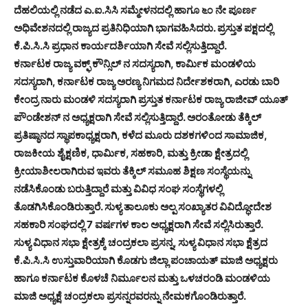
ದೆಹಲಿಯಲ್ಲಿ ನಡೆದ ಎ.ಐ.ಸಿಸಿ ಸಮ್ಮೇಳನದಲ್ಲಿ ಹಾಗೂ ೬೦ ನೇ ಪೂರ್ಣ
ಅಧಿವೇಶನದಲ್ಲಿ ರಾಜ್ಯದ ಪ್ರತಿನಿಧಿಯಾಗಿ ಭಾಗವಹಿಸಿದರು. ಪ್ರಸ್ತುತ ಪಕ್ಷದಲ್ಲಿ
ಕೆ.ಪಿ.ಸಿ.ಸಿ ಪ್ರಧಾನ ಕಾರ್ಯದರ್ಶಿಯಾಗಿ ಸೇವೆ ಸಲ್ಲಿಸುತ್ತಿದ್ದಾರೆ.
ಕರ್ನಾಟಕ ರಾಜ್ಯ ವಕ್ಫ್ ಕೌನ್ಸಿಲ್ ನ ಸದಸ್ಯರಾಗಿ, ಕಾರ್ಮಿಕ ಮಂಡಳಿಯ
ಸದಸ್ಯರಾಗಿ, ಕರ್ನಾಟಕ ರಾಜ್ಯ ಅರಣ್ಯ ನಿಗಮದ ನಿರ್ದೇಶಕರಾಗಿ, ಎರಡು ಬಾರಿ
ಕೇಂದ್ರ ನಾರು ಮಂಡಳಿ ಸದಸ್ಯರಾಗಿ ಪ್ರಸ್ತುತ ಕರ್ನಾಟಕ ರಾಜ್ಯ ರಾಜೀವ್ ಯೂತ್
ಪೌಂಡೇಶನ್ ನ ಅಧ್ಯಕ್ಷರಾಗಿ ಸೇವೆ ಸಲ್ಲಿಸುತ್ತಿದ್ದಾರೆ. ಅರಂತೋಡು ತೆಕ್ಕಿಲ್
ಪ್ರತಿಷ್ಠಾನದ ಸ್ಥಾಪಕಾಧ್ಯಕ್ಷರಾಗಿ, ಕಳೆದ ಮೂರು ದಶಕಗಳಿಂದ ಸಾಮಾಜಿಕ,
ರಾಜಕೀಯ ಶೈಕ್ಷಣಿಕ, ಧಾರ್ಮಿಕ, ಸಹಕಾರಿ, ಮತ್ತು ಕ್ರೀಡಾ ಕ್ಷೇತ್ರದಲ್ಲಿ
ಕ್ರೀಯಾಶೀಲರಾಗಿರುವ ಇವರು ತೆಕ್ಕಿಲ್ ಸಮೂಹ ಶಿಕ್ಷಣ ಸಂಸ್ಥೆಯನ್ನು
ನಡೆಸಿಕೊಂಡು ಬರುತ್ತಿದ್ದಾರೆ ಮತ್ತು ವಿವಿಧ ಸಂಘ ಸಂಸ್ಥೆಗಳಲ್ಲಿ
ತೊಡಗಿಸಿಕೊಂಡಿರುತ್ತಾರೆ. ಸುಳ್ಯ ತಾಲೂಕು ಅಲ್ಪ ಸಂಖ್ಯಾತರ ವಿವಿದ್ಧೋದೇಶ
ಸಹಕಾರಿ ಸಂಘದಲ್ಲಿ 7 ವರ್ಷಗಳ ಕಾಲ ಅಧ್ಯಕ್ಷರಾಗಿ ಸೇವೆ ಸಲ್ಲಿಸಿರುತ್ತಾರೆ.
ಸುಳ್ಯ ವಿಧಾನ ಸಭಾ ಕ್ಷೇತ್ರಕ್ಕೆ ಚಂದ್ರಕಲಾ ಪ್ರಸನ್ನ, ಸುಳ್ಯ ವಿಧಾನ ಸಭಾ ಕ್ಷೆತ್ರದ
ಕೆ.ಪಿ.ಸಿ.ಸಿ ಉಸ್ತುವಾರಿಯಾಗಿ ಕೊಡಗು ಜಿಲ್ಲಾ ಪಂಚಾಯತ್ ಮಾಜಿ ಅಧ್ಯಕ್ಷರು
ಹಾಗೂ ಕರ್ನಾಟಕ ಕೊಳಚೆ ನಿರ್ಮೂಲನ ಮತ್ತು ಒಳಚರಂಡಿ ಮಂಡಳಿಯ
ಮಾಜಿ ಅಧ್ಯಕ್ಷೆ ಚಂದ್ರಕಲಾ ಪ್ರಸನ್ನರವರನ್ನು ನೇಮಕಗೊಂಡಿರುತ್ತಾರೆ.