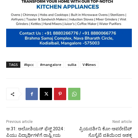
TAGS
#kpcc
#mangalore
sullia
V4News
Previous article
Next article
ಆ.31: ಅಲೋಶಿಯನ್ ಫೆಸ್ಟ್ 2024 :
ಪ್ರಿಯದರ್ಶಿನಿ ಕೋ-ಅಪರೇಟಿವ್
ಪಿಯು ವಿದ್ಯಾರ್ಥಿಗಳಿಗೆ ರಾಷ್ಟ್ರೀಯ
ಸೊಸೈಟಿ ವತಿಯಿಂದ ಅಶಕ್ತ