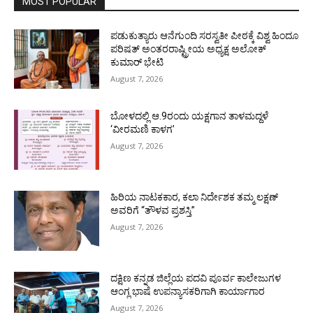
MOST POPULAR
ಪಡುಕುತ್ಯಾರು ಆನೆಗುಂದಿ ಸರಸ್ವತೀ ಪೀಠಕ್ಕೆ ವಿಶ್ವ ಹಿಂದೂ
ಪರಿಷತ್ ಅಂತರರಾಷ್ಟ್ರೀಯ ಅಧ್ಯಕ್ಷ ಅಲೋಕ್
ಕುಮಾರ್ ಭೇಟಿ
August 7, 2026
ಬೋಳದಲ್ಲಿ ಆ.9ರಂದು ಯಕ್ಷಗಾನ ತಾಳಮದ್ದಳೆ
‘ವೀರಮಣಿ ಕಾಳಗ’
August 7, 2026
ಹಿರಿಯ ನಾಟಕಕಾರ, ಕಲಾ ನಿರ್ದೇಶಕ ತಮ್ಮ ಲಕ್ಷಣ್
ಅವರಿಗೆ “ತೌಳವ ಪ್ರಶಸ್ತಿ”
August 7, 2026
ದಕ್ಷಿಣ ಕನ್ನಡ ಜಿಲ್ಲೆಯ ಪದವಿ ಪೂರ್ವ ಕಾಲೇಜುಗಳ
ಆಂಗ್ಲ ಭಾಷೆ ಉಪನ್ಯಾಸಕರಿಗಾಗಿ ಕಾರ್ಯಾಗಾರ
August 7, 2026