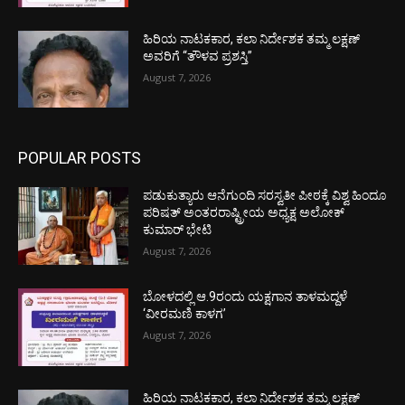
ಹಿರಿಯ ನಾಟಕಕಾರ, ಕಲಾ ನಿರ್ದೇಶಕ ತಮ್ಮ ಲಕ್ಷಣ್
ಅವರಿಗೆ “ತೌಳವ ಪ್ರಶಸ್ತಿ”
August 7, 2026
POPULAR POSTS
ಪಡುಕುತ್ಯಾರು ಆನೆಗುಂದಿ ಸರಸ್ವತೀ ಪೀಠಕ್ಕೆ ವಿಶ್ವ ಹಿಂದೂ
ಪರಿಷತ್ ಅಂತರರಾಷ್ಟ್ರೀಯ ಅಧ್ಯಕ್ಷ ಅಲೋಕ್
ಕುಮಾರ್ ಭೇಟಿ
August 7, 2026
ಬೋಳದಲ್ಲಿ ಆ.9ರಂದು ಯಕ್ಷಗಾನ ತಾಳಮದ್ದಳೆ
‘ವೀರಮಣಿ ಕಾಳಗ’
August 7, 2026
ಹಿರಿಯ ನಾಟಕಕಾರ, ಕಲಾ ನಿರ್ದೇಶಕ ತಮ್ಮ ಲಕ್ಷಣ್