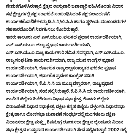
ನೇಮಕಗೊಳಿಸಿರುತ್ತಾರೆ. ಕ್ಷೆತ್ರದ ಉಸ್ತುವಾರಿ ಜವಾಬ್ದಾರಿ ವಹಿಸಿಕೊಂಡು ವಿಧಾನ
ಸಭೆ ಕ್ಷೇತ್ರಗಳಲ್ಲಿ ಪಕ್ಷ ಸಂಘಟನೆ ಸಂಬಂಧಿಸಿದಂತೆ ಪಕ್ಷ ಬಲವರ್ಧನೆಗೆ
ಕಾರ್ಯಚಟುವಟಿಕೆಗಳನ್ನು ಡಿ.ಸಿ.ಸಿ/ಬಿ.ಸಿ.ಸಿ ಹಾಗೂ ಸ್ಥಳೀಯ ಮುಖಂಡರುಗಳ
ಸಹಕಾರದೊಂದಿಗೆ ನಿರ್ವಹಿಸಲು ಕೋರಿರುತ್ತಾರೆ.
ಇವರು ತಾಲೂಕು ಎನ್.ಎಸ್.ಯು.ಐ. ಘಟಕದ ಪ್ರಧಾನ ಕಾರ್ಯದರ್ಶಿಯಾಗಿ,
ಎನ್.ಎಸ್.ಯು.ಐ. ಜಿಲ್ಲಾ ಪ್ರ‍್ರಧಾನ ಕಾರ್ಯದರ್ಶಿಯಾಗಿ,
ಎನ್.ಎಸ್.ಯು.ಐ.ರಾಜ್ಯ ಕಾರ್ಯಕಾರಿ ಸಮಿತಿ ಸದಸ್ಯರಾಗಿ, ಎನ್.ಎಸ್.ಯು.ಐ.
ರಾಜ್ಯ ಸಂಘಟನಾ ಕಾರ್ಯದರ್ಶಿಯಾಗಿ, ರಾಜ್ಯ ಯುವ ಕಾಂಗ್ರೆಸ್ ಪ್ರಧಾನ
ಕಾರ್ಯದರ್ಶಿಯಾಗಿ, ಕರ್ನಾಟಕ ರಾಜ್ಯ ಅಲ್ಪಸಂಖ್ಯಾತರ ಘಟಕದ ಪ್ರಧಾನ
ಕಾರ್ಯದರ್ಶಿಯಾಗಿ, ಕರ್ನಾಟಕ ಪ್ರದೇಶ ಕಾಂಗ್ರೆಸ್ ಸಮಿತಿ
ಕಾರ್ಯದರ್ಶಿಯಾಗಿ, ಕೆ.ಪಿ.ಸಿ.ಸಿ ಯ ಮುಖ್ಯ ವಕ್ತಾರರಾಗಿ, ರಾಜ್ಯ ಪ್ರಧಾನ
ಕಾರ್ಯದರ್ಶಿಯಾಗಿ, ಸೇವೆ ಸಲ್ಲಿಸಿರುತ್ತಾರೆ. ಕೆ.ಪಿ.ಸಿ.ಸಿ ಯ ಕಾರ್ಯದರ್ಶಿಯಾಗಿ,
ಹಾವೇರಿ ಜಿಲ್ಲೆಯ ಹಿರೆಕೆರೂರು ವಿಧಾನ ಸಭಾ ಕ್ಷೇತ್ರ, ಕೊಡಗು ಜಿಲ್ಲೆಯ
ವಿರಾಜಪೇಟೆ ವಿಧಾನ ಸಭಾಕ್ಷೇತ್ರ. ದಕ್ಷಿಣ ಕನ್ನಡ ಜಿಲ್ಲೆಯ ಬೆಳ್ತಂಗಡಿ ವಿಧಾನಸಭಾ
ಕ್ಷೇತ್ರ ಹಾಗೂ ಲೋಕಸಭಾ ಚುನಾವಣೆ ಸಂಧರ್ಭದಲ್ಲಿ ಮಂಗಳೂರು ದಕ್ಷಿಣ
ವಿಧಾನಸಭಾ ಕ್ಷೇತ್ರ ಮತ್ತ್ತು ಶಿವಮೊಗ್ಗ ಲೋಕಸಭಾ ಕ್ಷೇತ್ರದ ಬೈಂದೂರು ವಿಧಾನ
ಸಭಾ ಕ್ಷೇತ್ರದ ಉಸ್ತುವಾರಿ ಕಾರ್ಯದರ್ಶಿಯಾಗಿ ಸೇವೆ ಸಲ್ಲಿಸಿರುತ್ತಾರೆ. 2002 ರಲ್ಲಿ