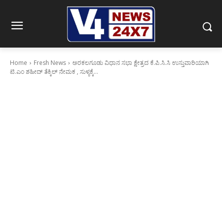
Home
Fresh News
ಅರಕಲಗೂಡು ವಿಧಾನ ಸಭಾ ಕ್ಷೇತ್ರದ ಕೆ.ಪಿ.ಸಿ.ಸಿ ಉಸ್ತುವಾರಿಯಾಗಿ
ಟಿ.ಎಂ ಶಹೀದ್ ತೆಕ್ಕಿಲ್ ನೇಮಕ , ಸುಳ್ಯಕ್ಕೆ...