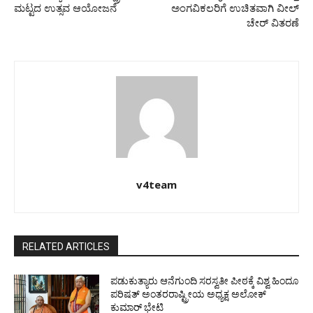
ಮಟ್ಟದ ಉತ್ಸವ ಆಯೋಜನೆ
ಅಂಗವಿಕಲರಿಗೆ ಉಚಿತವಾಗಿ ವೀಲ್
ಚೇರ್ ವಿತರಣೆ
v4team
RELATED ARTICLES
ಪಡುಕುತ್ಯಾರು ಆನೆಗುಂದಿ ಸರಸ್ವತೀ ಪೀಠಕ್ಕೆ ವಿಶ್ವ ಹಿಂದೂ
ಪರಿಷತ್ ಅಂತರರಾಷ್ಟ್ರೀಯ ಅಧ್ಯಕ್ಷ ಅಲೋಕ್
ಕುಮಾರ್ ಭೇಟಿ