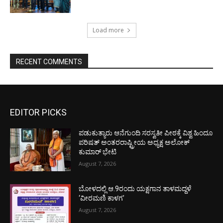
Load more
RECENT COMMENTS
EDITOR PICKS
ಪಡುಕುತ್ಯಾರು ಆನೆಗುಂದಿ ಸರಸ್ವತೀ ಪೀಠಕ್ಕೆ ವಿಶ್ವ ಹಿಂದೂ
ಪರಿಷತ್ ಅಂತರರಾಷ್ಟ್ರೀಯ ಅಧ್ಯಕ್ಷ ಅಲೋಕ್
ಕುಮಾರ್ ಭೇಟಿ
August 7, 2026
ಬೋಳದಲ್ಲಿ ಆ.9ರಂದು ಯಕ್ಷಗಾನ ತಾಳಮದ್ದಳೆ
‘ವೀರಮಣಿ ಕಾಳಗ’
August 7, 2026