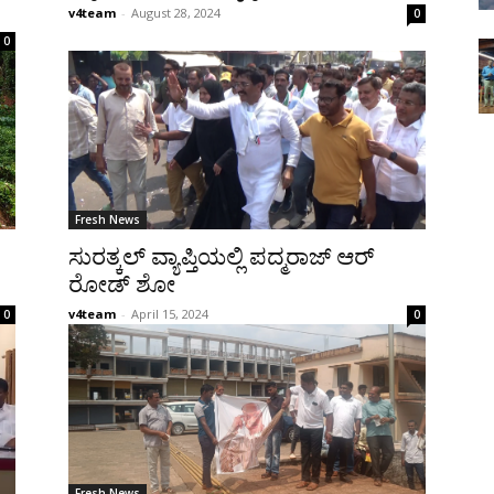
v4team
-
August 28, 2024
0
0
Fresh News
ಸುರತ್ಕಲ್ ವ್ಯಾಪ್ತಿಯಲ್ಲಿ ಪದ್ಮರಾಜ್ ಆರ್
ರೋಡ್ ಶೋ
v4team
-
April 15, 2024
0
0
Fresh News