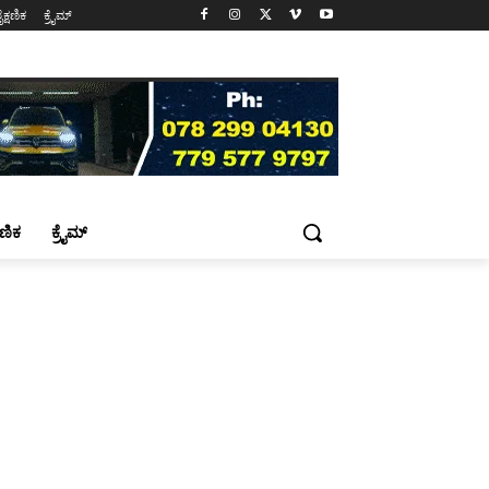
ೈಕ್ಷಣಿಕ
ಕ್ರೈಮ್
್ಷಣಿಕ
ಕ್ರೈಮ್