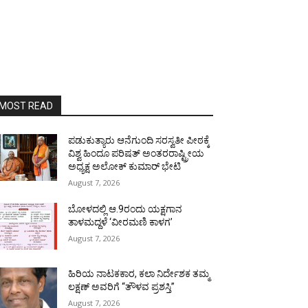
MOST READ
ಪಡುಕುತ್ಯಾರು ಆನೆಗುಂದಿ ಸರಸ್ವತೀ ಪೀಠಕ್ಕೆ
ವಿಶ್ವ ಹಿಂದೂ ಪರಿಷತ್ ಅಂತರರಾಷ್ಟ್ರೀಯ
ಅಧ್ಯಕ್ಷ ಅಲೋಕ್ ಕುಮಾರ್ ಭೇಟಿ
August 7, 2026
ಬೋಳದಲ್ಲಿ ಆ.9ರಂದು ಯಕ್ಷಗಾನ
ತಾಳಮದ್ದಳೆ ‘ವೀರಮಣಿ ಕಾಳಗ’
August 7, 2026
ಹಿರಿಯ ನಾಟಕಕಾರ, ಕಲಾ ನಿರ್ದೇಶಕ ತಮ್ಮ
ಲಕ್ಷಣ್ ಅವರಿಗೆ “ತೌಳವ ಪ್ರಶಸ್ತಿ”
August 7, 2026