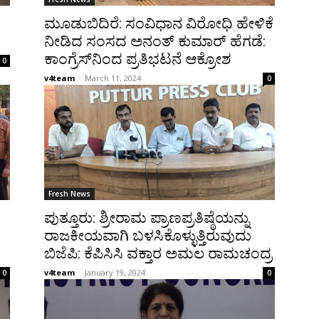
ಮೂಡುಬಿದಿರೆ: ಸಂವಿಧಾನ ವಿರೋಧಿ ಹೇಳಿಕೆ
ನೀಡಿದ ಸಂಸದ ಅನಂತ್ ಕುಮಾರ್ ಹೆಗಡೆ:
ಕಾಂಗ್ರೆಸ್‌ನಿಂದ ಪ್ರತಿಭಟನೆ ಆಕ್ರೋಶ
0
v4team
-
March 11, 2024
0
Fresh News
ಪುತ್ತೂರು: ಶ್ರೀರಾಮ ಪ್ರಾಣಪ್ರತಿಷ್ಠೆಯನ್ನು
ರಾಜಕೀಯವಾಗಿ ಬಳಸಿಕೊಳ್ಳುತ್ತಿರುವುದು
ಬಿಜೆಪಿ: ಕೆಪಿಸಿಸಿ ವಕ್ತಾರ ಅಮಲ ರಾಮಚಂದ್ರ
v4team
-
January 19, 2024
0
0