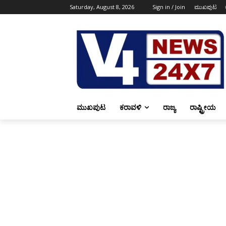
Saturday, August 8, 2026
Sign in / Join
ಮುಖಪುಟ
ಮುಖಪುಟ
ಕರಾವಳಿ
ರಾಜ್ಯ
ರಾಷ್ಟ್ರೀಯ