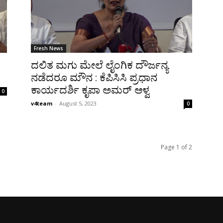
Fresh News
ದಲಿತ ಮಗು ಮೇಲೆ ಲೈಂಗಿಕ ದೌರ್ಜನ್ಯ
ನಡೆದರೂ ಮೌನ : ಕೆಪಿಸಿಸಿ ಪ್ರಧಾನ
ಕಾರ್ಯದರ್ಶಿ ಕೃಪಾ ಅಮರ್ ಆಳ್ವ
0
v4team
-
August 5, 2023
0
Page 1 of 2