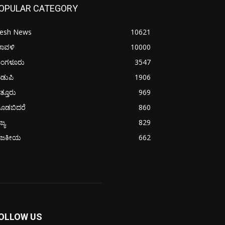
OPULAR CATEGORY
resh News
10621
ರಾವಳಿ
10000
ಂಗಳೂರು
3547
ಡುಪಿ
1906
ತ್ತೂರು
969
ೂಡಬಿದರೆ
860
ಜ್ಯ
829
ಾಜಕೀಯ
662
OLLOW US