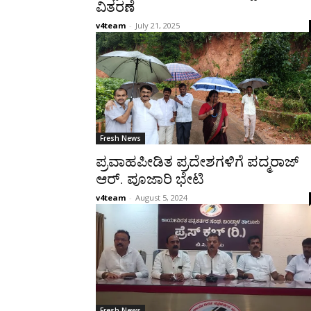
ವಿತರಣೆ
v4team
-
July 21, 2025
Fresh News
ಪ್ರವಾಹಪೀಡಿತ ಪ್ರದೇಶಗಳಿಗೆ ಪದ್ಮರಾಜ್
ಆರ್. ಪೂಜಾರಿ ಭೇಟಿ
v4team
-
August 5, 2024
Fresh News