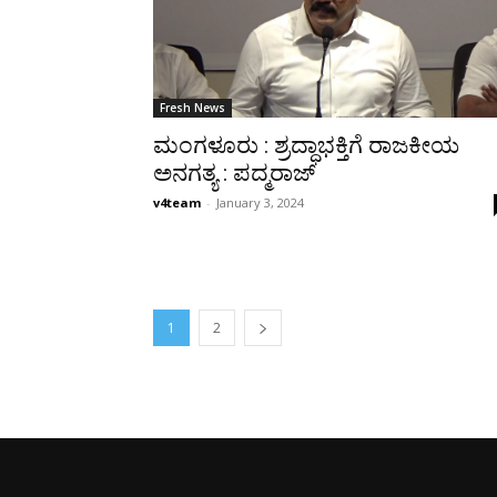
Fresh News
ಮಂಗಳೂರು : ಶ್ರದ್ಧಾಭಕ್ತಿಗೆ ರಾಜಕೀಯ
ಅನಗತ್ಯ : ಪದ್ಮರಾಜ್
v4team
-
January 3, 2024
1
2