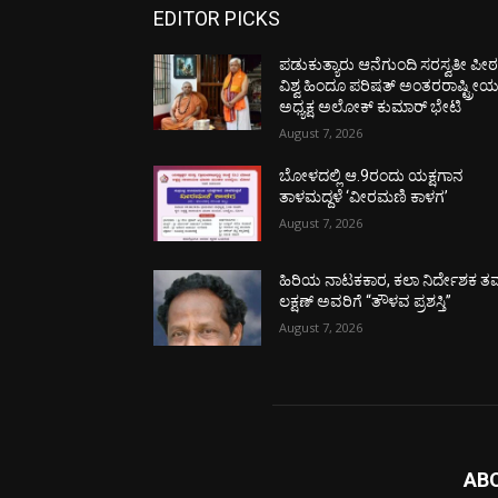
EDITOR PICKS
ಪಡುಕುತ್ಯಾರು ಆನೆಗುಂದಿ ಸರಸ್ವತೀ ಪೀಠಕ್
ವಿಶ್ವ ಹಿಂದೂ ಪರಿಷತ್ ಅಂತರರಾಷ್ಟ್ರೀ
ಅಧ್ಯಕ್ಷ ಅಲೋಕ್ ಕುಮಾರ್ ಭೇಟಿ
August 7, 2026
ಬೋಳದಲ್ಲಿ ಆ.9ರಂದು ಯಕ್ಷಗಾನ
ತಾಳಮದ್ದಳೆ ‘ವೀರಮಣಿ ಕಾಳಗ’
August 7, 2026
ಹಿರಿಯ ನಾಟಕಕಾರ, ಕಲಾ ನಿರ್ದೇಶಕ ತಮ
ಲಕ್ಷಣ್ ಅವರಿಗೆ “ತೌಳವ ಪ್ರಶಸ್ತಿ”
August 7, 2026
AB