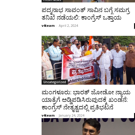
ಪದ್ಮನಾಭ ಸಾವಂತ್ ಸಾವಿನ ಬಗ್ಗೆ ಸಮಗ್ರ
ತನಿಖೆ ನಡೆಯಲಿ: ಕಾಂಗ್ರೆಸ್ ಒತ್ತಾಯ
v4team
-
April 2, 2024
Uncategorized
ಮಂಗಳೂರು: ಭಾರತ್ ಜೋಡೋ ನ್ಯಾಯ
ಯಾತ್ರೆಗೆ ಅಡ್ಡಿಪಡಿಸಿರುವುದಕ್ಕೆ ಖಂಡನೆ:
ಕಾಂಗ್ರೆಸ್ ನೇತೃತ್ವದಲ್ಲಿ ಪ್ರತಿಭಟನೆ
v4team
-
January 24, 2024