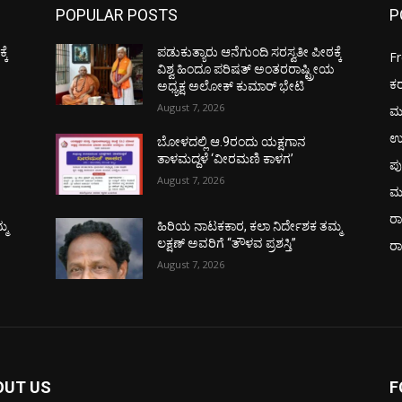
POPULAR POSTS
P
ಕೆ
ಪಡುಕುತ್ಯಾರು ಆನೆಗುಂದಿ ಸರಸ್ವತೀ ಪೀಠಕ್ಕೆ
F
ಯ
ವಿಶ್ವ ಹಿಂದೂ ಪರಿಷತ್ ಅಂತರರಾಷ್ಟ್ರೀಯ
ಕ
ಅಧ್ಯಕ್ಷ ಅಲೋಕ್ ಕುಮಾರ್ ಭೇಟಿ
August 7, 2026
ಮ
ಉ
ಬೋಳದಲ್ಲಿ ಆ.9ರಂದು ಯಕ್ಷಗಾನ
ತಾಳಮದ್ದಳೆ ‘ವೀರಮಣಿ ಕಾಳಗ’
ಪು
August 7, 2026
ಮ
ರಾ
್ಮ
ಹಿರಿಯ ನಾಟಕಕಾರ, ಕಲಾ ನಿರ್ದೇಶಕ ತಮ್ಮ
ಲಕ್ಷಣ್ ಅವರಿಗೆ “ತೌಳವ ಪ್ರಶಸ್ತಿ”
ರ
August 7, 2026
OUT US
F