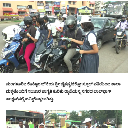
ಮಂಗಳೂರಿನ ಕೊಟ್ಟಾರ ಚೌಕಿಯ ಶ್ರೀ ಚೈತನ್ಯ ಟೆಕ್ನೋ ಸ್ಕೂಲ್ ವತಿಯಿಂದ ಶಾಲಾ
ಮಕ್ಕಳೊಂದಿಗೆ ಸಂಚಾರ ಜಾಗೃತಿ ಕುರಿತು ರ್‍ಯಾಲಿಯನ್ನ ನಗರದ ಲಾಲ್‍ಭಾಗ್
ಜಂಕ್ಷನ್‍ನಲ್ಲಿ ಹಮ್ಮಿಕೊಳ್ಳಲಾಗಿತ್ತು.