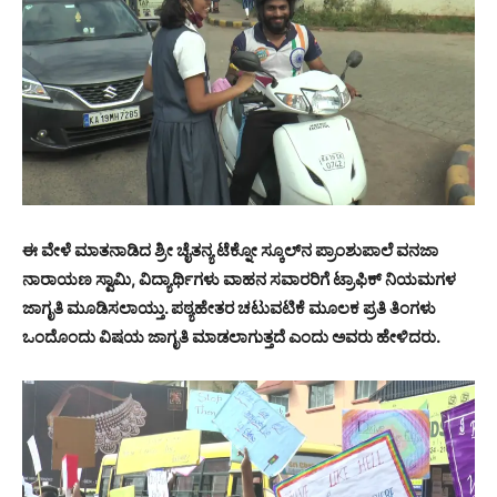
ಈ ವೇಳೆ ಮಾತನಾಡಿದ ಶ್ರೀ ಚೈತನ್ಯ ಟೆಕ್ನೋ ಸ್ಕೂಲ್‍ನ ಪ್ರಾಂಶುಪಾಲೆ ವನಜಾ
ನಾರಾಯಣ ಸ್ವಾಮಿ, ವಿದ್ಯಾರ್ಥಿಗಳು ವಾಹನ ಸವಾರರಿಗೆ ಟ್ರಾಫಿಕ್ ನಿಯಮಗಳ
ಜಾಗೃತಿ ಮೂಡಿಸಲಾಯ್ತು. ಪಠ್ಯಹೇತರ ಚಟುವಟಿಕೆ ಮೂಲಕ ಪ್ರತಿ ತಿಂಗಳು
ಒಂದೊಂದು ವಿಷಯ ಜಾಗೃತಿ ಮಾಡಲಾಗುತ್ತದೆ ಎಂದು ಅವರು ಹೇಳಿದರು.