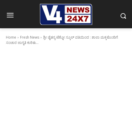
Home
Fresh News
ಶ್ರೀ ಚೈತನ್ಯ ಟೆಕ್ನೋ ಸ್ಕೂಲ್ ವತಿಯಿಂದ : ಶಾಲಾ ಮಕ್ಕಳೊಂದಿಗೆ
ಸಂಚಾರ ಜಾಗೃತಿ ಕುರಿತು...