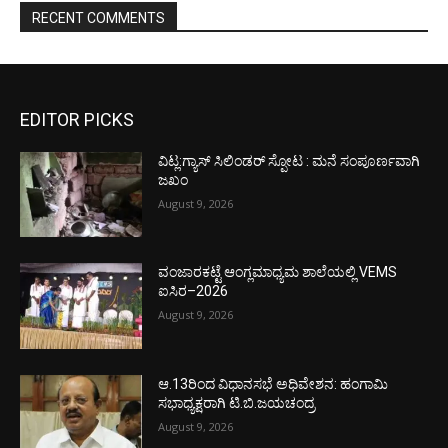
RECENT COMMENTS
EDITOR PICKS
ವಿಟ್ಲ:ಗ್ಯಾಸ್ ಸಿಲಿಂಡರ್ ಸ್ಪೋಟ : ಮನೆ ಸಂಪೂರ್ಣವಾಗಿ
ಜಖಂ
August 9, 2026
ವಂಜಾರಕಟ್ಟೆ ಆಂಗ್ಲಮಾಧ್ಯಮ ಶಾಲೆಯಲ್ಲಿ VEMS
ಐಸಿರ–2026
August 9, 2026
ಆ.13ರಿಂದ ವಿಧಾನಸಭೆ ಅಧಿವೇಶನ: ಹಂಗಾಮಿ
ಸಭಾಧ್ಯಕ್ಷರಾಗಿ ಟಿ.ಬಿ.ಜಯಚಂದ್ರ
August 9, 2026