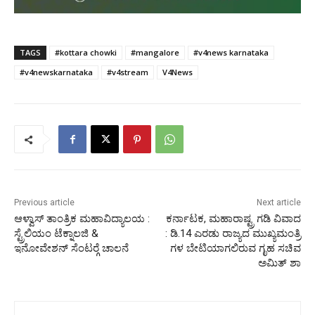
TAGS
#kottara chowki
#mangalore
#v4news karnataka
#v4newskarnataka
#v4stream
V4News
Previous article
Next article
ಆಳ್ವಾಸ್ ತಾಂತ್ರಿಕ ಮಹಾವಿದ್ಯಾಲಯ :
ಕರ್ನಾಟಕ, ಮಹಾರಾಷ್ಟ್ರ ಗಡಿ ವಿವಾದ
ಸ್ಟ್ರೆಲಿಯಂ ಟೆಕ್ನಾಲಜಿ &
: ಡಿ.14 ಎರಡು ರಾಜ್ಯದ ಮುಖ್ಯಮಂತ್ರಿ
ಇನೋವೇಶನ್ ಸೆಂಟರ್‍ಗೆ ಚಾಲನೆ
ಗಳ ಬೇಟಿಯಾಗಲಿರುವ ಗೃಹ ಸಚಿವ
ಅಮಿತ್ ಶಾ