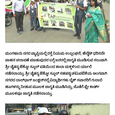
ಮಂಗಳೂರು ನಗರ ವ್ಯಾಪ್ತಿಯಲ್ಲಿ ರಸ್ತೆ ನಿಯಮ ಉಲ್ಲಂಘನೆ, ಹೆಲ್ಮೆಟ್ ಧರಿಸದೇ
ವಾಹನ ಚಲಾವಣೆ ಮಾಡುವುದರ ಬಗ್ಗೆ ಜನರಲ್ಲಿ ಜಾಗೃತಿ ಮೂಡಿಸುವ ಸಲುವಾಗಿ
ಶ್ರೀ ಚೈತನ್ಯ ಟೆಕ್ನೋ ಸ್ಕೂಲ್ ವತಿಯಿಂದ ಶಾಲಾ ಮಕ್ಕಳಿಂದ ರ್ಯಾಲಿ
ನಡೆಸಲಾಯ್ತು. ಶ್ರೀ ಚೈತನ್ಯ ಟೆಕ್ನೋ ಸ್ಕೂಲ್ ಸಹಪಠ್ಯ ಚಟುವಟಿಕೆಯ ಅಂಗವಾಗಿ
ನಗರದ ಲಾಲ್‍ಭಾಗ್ ಜಂಕ್ಷನ್‍ನಲ್ಲಿ ವಿದ್ಯಾರ್ಥಿಗಳು ಬೈಕ್ ಸವಾರರಿಗೆ ಗುಲಾಬಿ
ಹೂಗಳನ್ನು ನೀಡುವ ಮೂಲಕ ಜಾಗೃತಿ ಮೂಡಿಸಿದ್ರು, ಜೊತೆಗೆ ಫ್ಲೇ ಕಾರ್ಡ್
ಮೂಲಕವೂ ಜಾಗೃತಿ ನಡೆಸಲಾಯ್ತು.