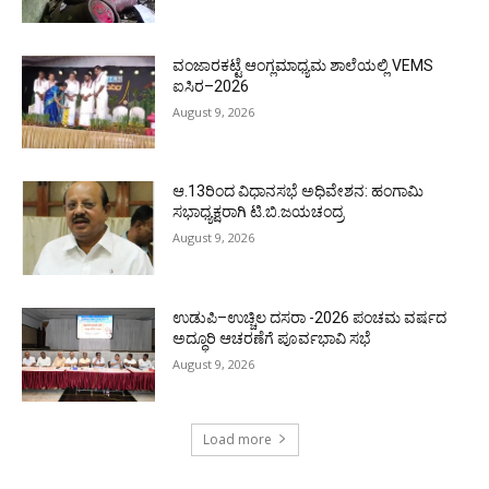
ವಂಜಾರಕಟ್ಟೆ ಆಂಗ್ಲಮಾಧ್ಯಮ ಶಾಲೆಯಲ್ಲಿ VEMS
ಐಸಿರ–2026
August 9, 2026
ಆ.13ರಿಂದ ವಿಧಾನಸಭೆ ಅಧಿವೇಶನ: ಹಂಗಾಮಿ
ಸಭಾಧ್ಯಕ್ಷರಾಗಿ ಟಿ.ಬಿ.ಜಯಚಂದ್ರ
August 9, 2026
ಉಡುಪಿ–ಉಚ್ಚಿಲ ದಸರಾ -2026 ಪಂಚಮ ವರ್ಷದ
ಅದ್ಧೂರಿ ಆಚರಣೆಗೆ ಪೂರ್ವಭಾವಿ ಸಭೆ
August 9, 2026
Load more