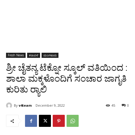
Fresh News
ಕರಾವಳಿ
ಮಂಗಳೂರು
ಶ್ರೀ ಚೈತನ್ಯ ಟೆಕ್ನೋ ಸ್ಕೂಲ್ ವತಿಯಿಂದ :
ಶಾಲಾ ಮಕ್ಕಳೊಂದಿಗೆ ಸಂಚಾರ ಜಾಗೃತಿ
ಕುರಿತು ರ್‍ಯಾಲಿ
By
v4team
December 9, 2022
45
0