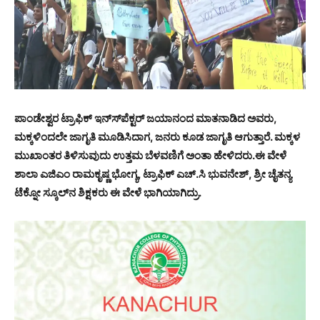
ಪಾಂಡೇಶ್ವರ ಟ್ರಾಫಿಕ್ ಇನ್ಸ್‍ಪೆಕ್ಟರ್ ಜಯಾನಂದ ಮಾತನಾಡಿದ ಅವರು,
ಮಕ್ಕಳಿಂದಲೇ ಜಾಗೃತಿ ಮೂಡಿಸಿದಾಗ, ಜನರು ಕೂಡ ಜಾಗೃತಿ ಆಗುತ್ತಾರೆ. ಮಕ್ಕಳ
ಮುಖಾಂತರ ತಿಳಿಸುವುದು ಉತ್ತಮ ಬೆಳವಣಿಗೆ ಅಂತಾ ಹೇಳಿದರು.ಈ ವೇಳೆ
ಶಾಲಾ ಎಜಿಎಂ ರಾಮಕೃಷ್ಣ ಭೋಗ್ಯ, ಟ್ರಾಫಿಕ್ ಎಚ್.ಸಿ ಭುವನೇಶ್, ಶ್ರೀ ಚೈತನ್ಯ
ಟೆಕ್ನೋ ಸ್ಕೂಲ್‍ನ ಶಿಕ್ಷಕರು ಈ ವೇಳೆ ಭಾಗಿಯಾಗಿದ್ರು.