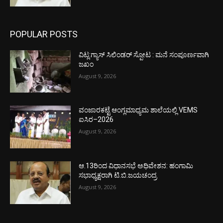
POPULAR POSTS
ವಿಟ್ಲ:ಗ್ಯಾಸ್ ಸಿಲಿಂಡರ್ ಸ್ಪೋಟ : ಮನೆ ಸಂಪೂರ್ಣವಾಗಿ
ಜಖಂ
August 9, 2026
ವಂಜಾರಕಟ್ಟೆ ಆಂಗ್ಲಮಾಧ್ಯಮ ಶಾಲೆಯಲ್ಲಿ VEMS
ಐಸಿರ–2026
August 9, 2026
ಆ.13ರಿಂದ ವಿಧಾನಸಭೆ ಅಧಿವೇಶನ: ಹಂಗಾಮಿ
ಸಭಾಧ್ಯಕ್ಷರಾಗಿ ಟಿ.ಬಿ.ಜಯಚಂದ್ರ
August 9, 2026