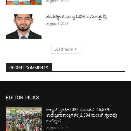
August 8, 2026
ಸಂಶುದ್ಧೀನ್ ಎಣ್ಮೂರವರಿಗೆ ಪ.ಗೋ ಪ್ರಶಸ್ತಿ
August 8, 2026
Load more
RECENT COMMENTS
EDITOR PICKS
ಆಳ್ವಾಸ್ ಪ್ರಗತಿ–2026 ಸಮಾಪನ : 15,539
ಉದ್ಯೋಗಾಕಾಂಕ್ಷಿಗಳಲ್ಲಿ 2,394 ಮಂದಿಗೆ ಸ್ಥಳದಲ್ಲೇ
ಉದ್ಯೋಗ
August 9, 2026