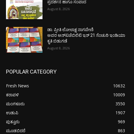
ಪ್ರದರ್ಶನ ಹಾಗೂ ಸಂವಾದ
August 8, 2026
ಡಾ. ಪ್ರೀತಿ ಲೋಲಾಕ್ಷ ನಾಗವೇಣಿ
ಅವರ ಅನ್‌ಟಚೆಬಿಲಿಟಿ ಇನ್ 21 ಸೆಂಚುರಿ ಇಂಡಿಯಾ
ಕೃತಿ ಬಿಡುಗಡೆ
August 8, 2026
POPULAR CATEGORY
Fresh News
10632
ಕರಾವಳಿ
10009
ಮಂಗಳೂರು
3550
ಉಡುಪಿ
1907
ಪುತ್ತೂರು
969
ಮೂಡಬಿದರೆ
863