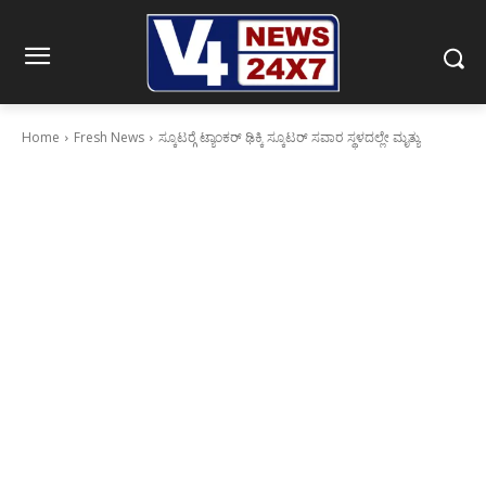
Home
Fresh News
ಸ್ಕೂಟರ್‍ಗೆ ಟ್ಯಾಂಕರ್ ಢಿಕ್ಕಿ ಸ್ಕೂಟರ್ ಸವಾರ ಸ್ಥಳದಲ್ಲೇ ಮೃತ್ಯು