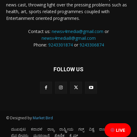
news cast, throwing light over the pressing problems such as
health, art, sports related programmes coupled with
Entertainment oriented programmes.
Contact us:
newsv4media@gmail.com
or
newsv4media8@gmail.com
Phone:
9243301874
or
9243306874
FOLLOW US
© Designed by
Market Bird
ಮುಖಪುಟ
ಕರಾವಳಿ
ರಾಜ್ಯ
ರಾಷ್ಟ್ರೀಯ
ಗಲ್ಫ್
ವಿಶ್ವ
ರಾಜಕೀಯ
ಕ್ರೀಡೆ
LIVE
ದೈವ ದೇವರು
ಮನರಂಜನೆ
ಶೈಕ್ಷಣಿಕ
ಕ್ರೈಮ್