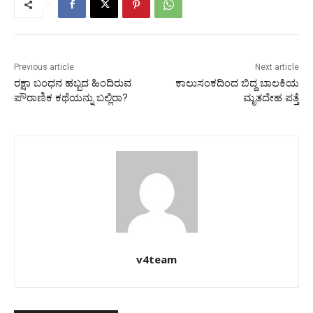
Previous article
Next article
ರಕ್ಷಾ ಬಂಧನ ಹಬ್ಬದ ಹಿಂದಿರುವ
ಕಾಲುಸಂಕದಿಂದ ಬಿದ್ದ ಬಾಲಕಿಯ
ಪೌರಾಣಿಕ ಕಥೆಯನ್ನು ಬಲ್ಲಿರಾ?
ಮೃತದೇಹ ಪತ್ತೆ
v4team