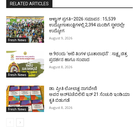
RELATED ARTICLES
ಆಳ್ವಾಸ್ ಪ್ರಗತಿ–2026 ಸಮಾಪನ : 15,539
ಉದ್ಯೋಗಾಕಾಂಕ್ಷಿಗಳಲ್ಲಿ 2,394 ಮಂದಿಗೆ ಸ್ಥಳದಲ್ಲೇ
ಉದ್ಯೋಗ
August 9, 2026
Fresh News
ಆ.9ರಂದು ‘ಆಟಿ ತಿಂಗಳ ಭೂತಾರಾಧನೆ’ : ಸಾಕ್ಷ್ಯ ಚಿತ್ರ
ಪ್ರದರ್ಶನ ಹಾಗೂ ಸಂವಾದ
August 8, 2026
Fresh News
ಡಾ. ಪ್ರೀತಿ ಲೋಲಾಕ್ಷ ನಾಗವೇಣಿ
ಅವರ ಅನ್‌ಟಚೆಬಿಲಿಟಿ ಇನ್ 21 ಸೆಂಚುರಿ ಇಂಡಿಯಾ
ಕೃತಿ ಬಿಡುಗಡೆ
August 8, 2026
Fresh News