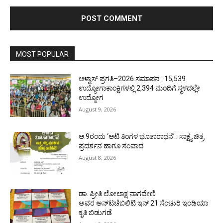
MOST POPULAR
ಆಳ್ವಾಸ್ ಪ್ರಗತಿ–2026 ಸಮಾಪನ : 15,539
ಉದ್ಯೋಗಾಕಾಂಕ್ಷಿಗಳಲ್ಲಿ 2,394 ಮಂದಿಗೆ ಸ್ಥಳದಲ್ಲೇ
ಉದ್ಯೋಗ
August 9, 2026
ಆ.9ರಂದು ‘ಆಟಿ ತಿಂಗಳ ಭೂತಾರಾಧನೆ’ : ಸಾಕ್ಷ್ಯ ಚಿತ್ರ
ಪ್ರದರ್ಶನ ಹಾಗೂ ಸಂವಾದ
August 8, 2026
ಡಾ. ಪ್ರೀತಿ ಲೋಲಾಕ್ಷ ನಾಗವೇಣಿ
ಅವರ ಅನ್‌ಟಚೆಬಿಲಿಟಿ ಇನ್ 21 ಸೆಂಚುರಿ ಇಂಡಿಯಾ
ಕೃತಿ ಬಿಡುಗಡೆ