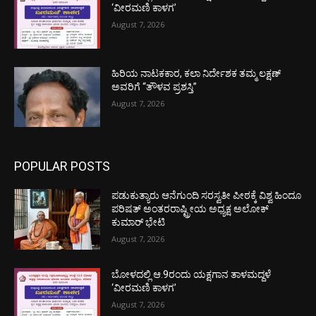
‘ವೀರಮಣಿ ಕಾಳಗ’
August 7, 2026
ಹಿರಿಯ ನಾಟಕಕಾರ, ಕಲಾ ನಿರ್ದೇಶಕ ತಮ್ಮ ಲಕ್ಷಣ್
ಅವರಿಗೆ “ತೌಳವ ಪ್ರಶಸ್ತಿ”
August 7, 2026
POPULAR POSTS
ಪಡುಕುತ್ಯಾರು ಆನೆಗುಂದಿ ಸರಸ್ವತೀ ಪೀಠಕ್ಕೆ ವಿಶ್ವ ಹಿಂದೂ
ಪರಿಷತ್ ಅಂತರರಾಷ್ಟ್ರೀಯ ಅಧ್ಯಕ್ಷ ಅಲೋಕ್
ಕುಮಾರ್ ಭೇಟಿ
August 7, 2026
ಬೋಳದಲ್ಲಿ ಆ.9ರಂದು ಯಕ್ಷಗಾನ ತಾಳಮದ್ದಳೆ
‘ವೀರಮಣಿ ಕಾಳಗ’
August 7, 2026