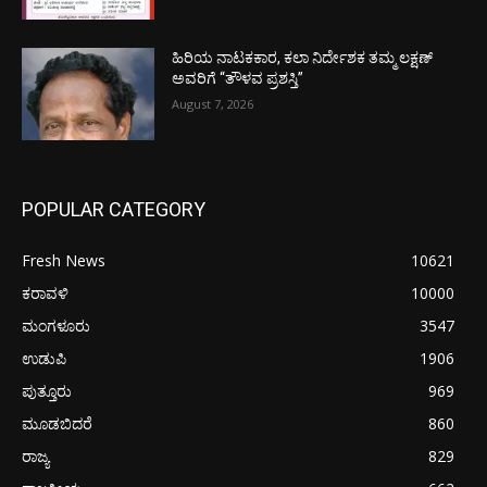
ಹಿರಿಯ ನಾಟಕಕಾರ, ಕಲಾ ನಿರ್ದೇಶಕ ತಮ್ಮ ಲಕ್ಷಣ್
ಅವರಿಗೆ “ತೌಳವ ಪ್ರಶಸ್ತಿ”
August 7, 2026
POPULAR CATEGORY
Fresh News
10621
ಕರಾವಳಿ
10000
ಮಂಗಳೂರು
3547
ಉಡುಪಿ
1906
ಪುತ್ತೂರು
969
ಮೂಡಬಿದರೆ
860
ರಾಜ್ಯ
829