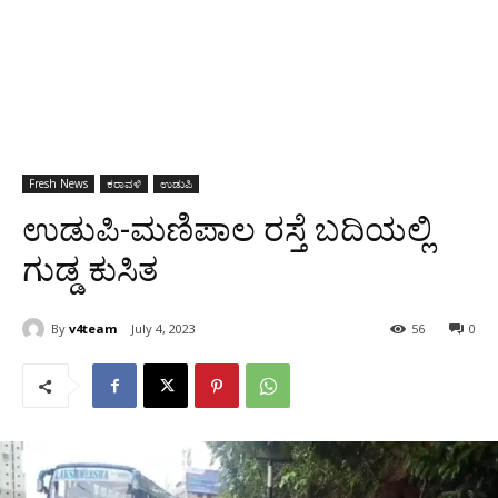
Fresh News
ಕರಾವಳಿ
ಉಡುಪಿ
ಉಡುಪಿ-ಮಣಿಪಾಲ ರಸ್ತೆ ಬದಿಯಲ್ಲಿ
ಗುಡ್ಡ ಕುಸಿತ
By
v4team
July 4, 2023
56
0