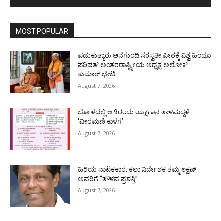
MOST POPULAR
ಪಡುಕುತ್ಯಾರು ಆನೆಗುಂದಿ ಸರಸ್ವತೀ ಪೀಠಕ್ಕೆ ವಿಶ್ವ ಹಿಂದೂ
ಪರಿಷತ್ ಅಂತರರಾಷ್ಟ್ರೀಯ ಅಧ್ಯಕ್ಷ ಅಲೋಕ್
ಕುಮಾರ್ ಭೇಟಿ
August 7, 2026
ಬೋಳದಲ್ಲಿ ಆ.9ರಂದು ಯಕ್ಷಗಾನ ತಾಳಮದ್ದಳೆ
‘ವೀರಮಣಿ ಕಾಳಗ’
August 7, 2026
ಹಿರಿಯ ನಾಟಕಕಾರ, ಕಲಾ ನಿರ್ದೇಶಕ ತಮ್ಮ ಲಕ್ಷಣ್
ಅವರಿಗೆ “ತೌಳವ ಪ್ರಶಸ್ತಿ”
August 7, 2026