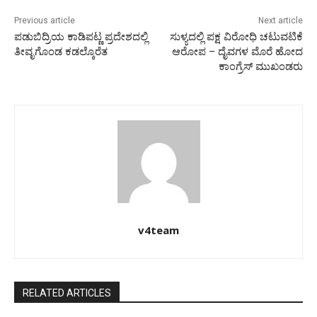
Previous article
Next article
ಪಡುಬಿದ್ರಿಯ ಕಾಡಿಪಟ್ಣ ಪ್ರದೇಶದಲ್ಲಿ
ಸುಳ್ಯದಲ್ಲಿ ಪಕ್ಷ ವಿರೋಧಿ ಚಟುವಟಿಕೆ
ತೀವೃಗೊಂಡ ಕಡಲ್ಕೊರೆತ
ಆರೋಪ – ದೈವಗಳ ಮೊರೆ ಹೋದ
ಕಾಂಗ್ರೆಸ್ ಮುಖಂಡರು
v4team
RELATED ARTICLES