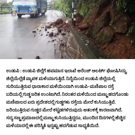
ಉಡುಪಿ : ಉಡುಪಿ ಜಿಲ್ಲೆಗೆ ಹವಮಾನ ಇಲಾಖೆ ಆರೆಂಜ್ ಅಲರ್ಟ್ ಘೋಷಿಸಿದ್ದು,
ಜಿಲ್ಲೆಯೆಲ್ಲೆಡೆ ವ್ಯಾಪಕ ಮಳೆಯಾಗುತ್ತಿದೆ. ನಿನ್ನೆಯಿಂದ ಉಡುಪಿ ಜಿಲ್ಲೆಯಲ್ಲಿ
ಸುರಿಯುತ್ತಿರುವ ಧಾರಾಕಾರ ಮಳೆಯಿಂದಾಗಿ ಉಡುಪಿ-ಮಣಿಪಾಲ ರಸ್ತೆ
ಬದಿಯಲ್ಲಿ ಗುಡ್ಡ ಜರಿತ ಉಂಟಾಗಿದೆ. ನಿರಂತರ ಮಳೆಯಿಂದ ಮಣ್ಣು ಹದಗೊಂಡು
ಮಣಿಪಾಲದ ಏರು ಪ್ರದೇಶದಲ್ಲಿ ಗುಡ್ಡಗಳು ರಸ್ತೆಯ ಮೇಲೆ ಕುಸಿಯುತ್ತಿವೆ.
ಜರಿಯುತ್ತಿರುವ ಗುಡ್ಡದ ಮೇಲೆ ಕಟ್ಟಡಗಳಿರುವುದು ಆತಂಕಕ್ಕೆ ಕಾರಣವಾಗಿದೆ.
ಸದ್ಯ ಸಣ್ಣ ಪ್ರಮಾಣದಲ್ಲಿ ಮಣ್ಣು ಕುಸಿಯುತ್ತಿದ್ದರೂ, ಮುಂದಿನ ದಿನಗಳಲ್ಲಿ ಹೆಚ್ಚಿನ
ಮಳೆಯಾದಲ್ಲಿ ಈ ಪರಿಸ್ಥಿತಿ ಇನ್ನಷ್ಟು ಹದಗೆಡುವ ಸಾಧ್ಯತೆಯಿದೆ.