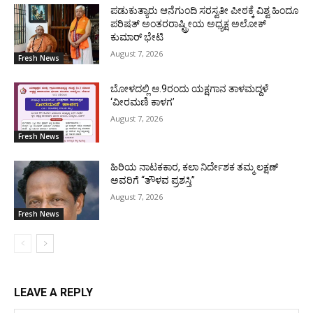
ಪಡುಕುತ್ಯಾರು ಆನೆಗುಂದಿ ಸರಸ್ವತೀ ಪೀಠಕ್ಕೆ ವಿಶ್ವ ಹಿಂದೂ
ಪರಿಷತ್ ಅಂತರರಾಷ್ಟ್ರೀಯ ಅಧ್ಯಕ್ಷ ಅಲೋಕ್
ಕುಮಾರ್ ಭೇಟಿ
August 7, 2026
Fresh News
ಬೋಳದಲ್ಲಿ ಆ.9ರಂದು ಯಕ್ಷಗಾನ ತಾಳಮದ್ದಳೆ
‘ವೀರಮಣಿ ಕಾಳಗ’
August 7, 2026
Fresh News
ಹಿರಿಯ ನಾಟಕಕಾರ, ಕಲಾ ನಿರ್ದೇಶಕ ತಮ್ಮ ಲಕ್ಷಣ್
ಅವರಿಗೆ “ತೌಳವ ಪ್ರಶಸ್ತಿ”
August 7, 2026
Fresh News
LEAVE A REPLY