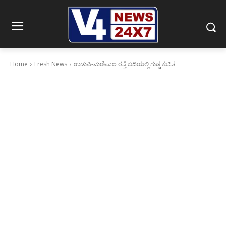
Home
Fresh News
ಉಡುಪಿ-ಮಣಿಪಾಲ ರಸ್ತೆ ಬದಿಯಲ್ಲಿ ಗುಡ್ಡ ಕುಸಿತ