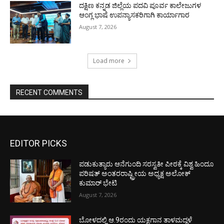
ದಕ್ಷಿಣ ಕನ್ನಡ ಜಿಲ್ಲೆಯ ಪದವಿ ಪೂರ್ವ ಕಾಲೇಜುಗಳ
ಆಂಗ್ಲ ಭಾಷೆ ಉಪನ್ಯಾಸಕರಿಗಾಗಿ ಕಾರ್ಯಾಗಾರ
August 7, 2026
Load more
RECENT COMMENTS
EDITOR PICKS
ಪಡುಕುತ್ಯಾರು ಆನೆಗುಂದಿ ಸರಸ್ವತೀ ಪೀಠಕ್ಕೆ ವಿಶ್ವ ಹಿಂದೂ
ಪರಿಷತ್ ಅಂತರರಾಷ್ಟ್ರೀಯ ಅಧ್ಯಕ್ಷ ಅಲೋಕ್
ಕುಮಾರ್ ಭೇಟಿ
August 7, 2026
ಬೋಳದಲ್ಲಿ ಆ.9ರಂದು ಯಕ್ಷಗಾನ ತಾಳಮದ್ದಳೆ