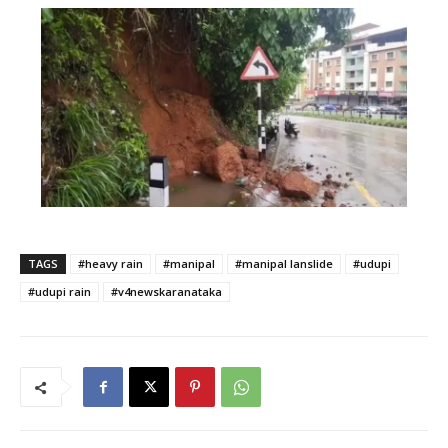
TAGS
#heavy rain
#manipal
#manipal lanslide
#udupi
#udupi rain
#v4newskaranataka