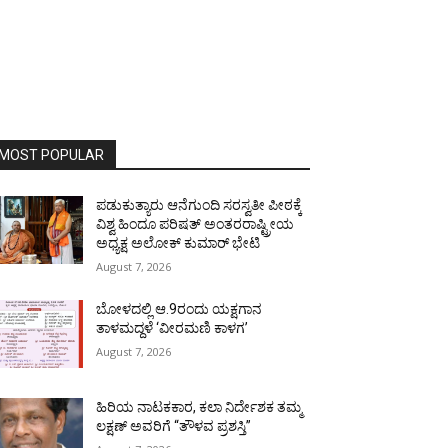
MOST POPULAR
ಪಡುಕುತ್ಯಾರು ಆನೆಗುಂದಿ ಸರಸ್ವತೀ ಪೀಠಕ್ಕೆ
ವಿಶ್ವ ಹಿಂದೂ ಪರಿಷತ್ ಅಂತರರಾಷ್ಟ್ರೀಯ
ಅಧ್ಯಕ್ಷ ಅಲೋಕ್ ಕುಮಾರ್ ಭೇಟಿ
August 7, 2026
ಬೋಳದಲ್ಲಿ ಆ.9ರಂದು ಯಕ್ಷಗಾನ
ತಾಳಮದ್ದಳೆ ‘ವೀರಮಣಿ ಕಾಳಗ’
August 7, 2026
ಹಿರಿಯ ನಾಟಕಕಾರ, ಕಲಾ ನಿರ್ದೇಶಕ ತಮ್ಮ
ಲಕ್ಷಣ್ ಅವರಿಗೆ “ತೌಳವ ಪ್ರಶಸ್ತಿ”