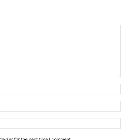
Name:*
Email:*
Website:
rowser for the next time I comment.