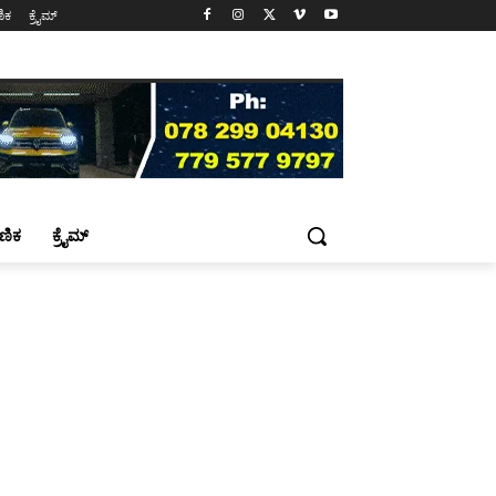
ಷಣಿಕ
ಕ್ರೈಮ್
್ಷಣಿಕ
ಕ್ರೈಮ್