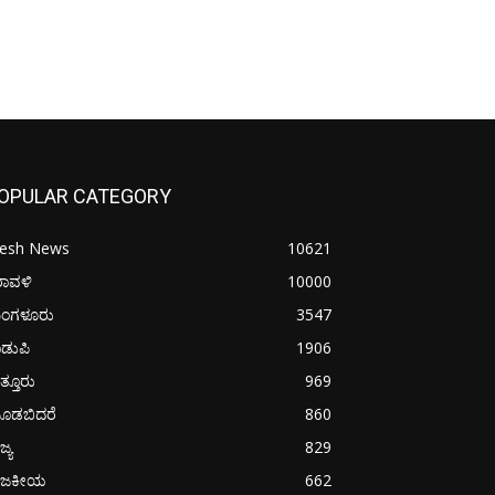
OPULAR CATEGORY
resh News
10621
ರಾವಳಿ
10000
ಂಗಳೂರು
3547
ಡುಪಿ
1906
ತ್ತೂರು
969
ೂಡಬಿದರೆ
860
ಜ್ಯ
829
ಾಜಕೀಯ
662