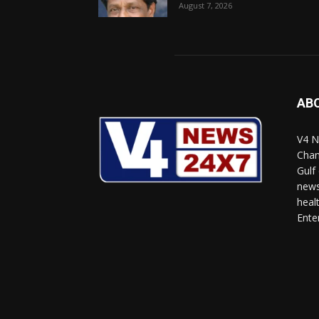
August 7, 2026
AB
V4 N
Chan
Gulf
news
heal
Ente