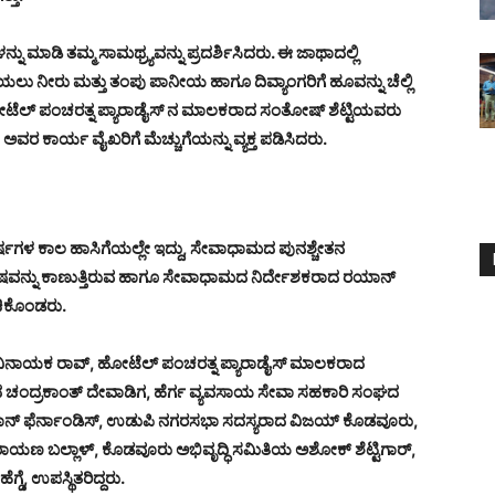
ನ್ನು ಮಾಡಿ ತಮ್ಮ ಸಾಮಥ್ರ್ಯವನ್ನು ಪ್ರದರ್ಶಿಸಿದರು. ಈ ಜಾಥಾದಲ್ಲಿ
ಯಲು ನೀರು ಮತ್ತು ತಂಪು ಪಾನೀಯ ಹಾಗೂ ದಿವ್ಯಾಂಗರಿಗೆ ಹೂವನ್ನು ಚೆಲ್ಲಿ
ೋಟೆಲ್ ಪಂಚರತ್ನ ಪ್ಯಾರಾಡೈಸ್ ನ ಮಾಲಕರಾದ ಸಂತೋಷ್ ಶೆಟ್ಟಿಯವರು
ಕಾರ್ಯ ವೈಖರಿಗೆ ಮೆಚ್ಚುಗೆಯನ್ನು ವ್ಯಕ್ತ ಪಡಿಸಿದರು.
ವರ್ಷಗಳ ಕಾಲ ಹಾಸಿಗೆಯಲ್ಲೇ ಇದ್ದು, ಸೇವಾಧಾಮದ ಪುನಶ್ಚೇತನ
ೋಷವನ್ನು ಕಾಣುತ್ತಿರುವ ಹಾಗೂ ಸೇವಾಧಾಮದ ನಿರ್ದೇಶಕರಾದ ರಯಾನ್
ಚಿಕೊಂಡರು.
 ವಿನಾಯಕ ರಾವ್, ಹೋಟೆಲ್ ಪಂಚರತ್ನ ಪ್ಯಾರಾಡೈಸ್ ಮಾಲಕರಾದ
ರಾದ ಚಂದ್ರಕಾಂತ್ ದೇವಾಡಿಗ, ಹೆರ್ಗ ವ್ಯವಸಾಯ ಸೇವಾ ಸಹಕಾರಿ ಸಂಘದ
ರಯಾನ್ ಫೆರ್ನಾಂಡಿಸ್, ಉಡುಪಿ ನಗರಸಭಾ ಸದಸ್ಯರಾದ ವಿಜಯ್ ಕೊಡವೂರು,
ಯಣ ಬಲ್ಲಾಳ್, ಕೊಡವೂರು ಅಭಿವೃದ್ಧಿ ಸಮಿತಿಯ ಅಶೋಕ್ ಶೆಟ್ಟಿಗಾರ್,
ಡೆ, ಉಪಸ್ಥಿತರಿದ್ದರು.