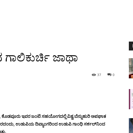
 ಗಾಲಿಕುರ್ಚಿ ಜಾಥಾ
37
0
ಸಮಿತಿ, ಕೊಡವೂರು ಇವರ ಜಂಟಿ ಸಹಯೋಗದಲ್ಲಿ ವಿಶ್ವ ಬೆನ್ನುಹುರಿ ಅಪಘಾತ
ವಾರದಂದು,
ಉಡುಪಿ
ಯ ದಿವ್ಯಾಂಗರಿಂದ ಉಡುಪಿ ಗಾಂಧಿ ಸರ್ಕಲ್‍ನಿಂದ
್ತು.