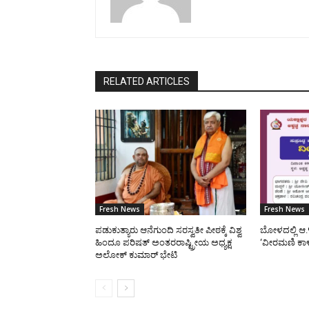
RELATED ARTICLES
Fresh News
Fresh News
ಪಡುಕುತ್ಯಾರು ಆನೆಗುಂದಿ ಸರಸ್ವತೀ ಪೀಠಕ್ಕೆ ವಿಶ್ವ
ಬೋಳದಲ್ಲಿ ಆ.
ಹಿಂದೂ ಪರಿಷತ್ ಅಂತರರಾಷ್ಟ್ರೀಯ ಅಧ್ಯಕ್ಷ
‘ವೀರಮಣಿ ಕಾ
ಅಲೋಕ್ ಕುಮಾರ್ ಭೇಟಿ