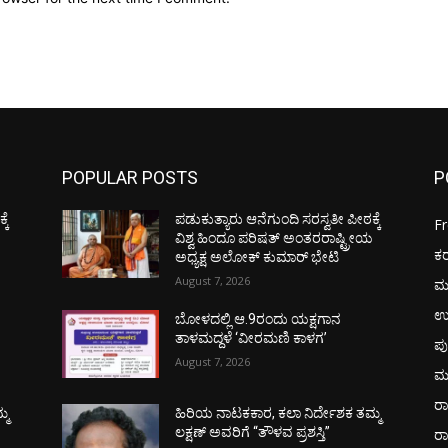
POPULAR POSTS
P
ಕೆ
ಪಡುಕುತ್ಯಾರು ಆನೆಗುಂದಿ ಸರಸ್ವತೀ ಪೀಠಕ್ಕೆ
F
ಯ
ವಿಶ್ವ ಹಿಂದೂ ಪರಿಷತ್ ಅಂತರರಾಷ್ಟ್ರೀಯ
ಕ
ಅಧ್ಯಕ್ಷ ಅಲೋಕ್ ಕುಮಾರ್ ಭೇಟಿ
August 7, 2026
ಮ
ಉ
ಬೋಳದಲ್ಲಿ ಆ.9ರಂದು ಯಕ್ಷಗಾನ
ತಾಳಮದ್ದಳೆ ‘ವೀರಮಣಿ ಕಾಳಗ’
ಪು
August 7, 2026
ಮ
ರಾ
್ಮ
ಹಿರಿಯ ನಾಟಕಕಾರ, ಕಲಾ ನಿರ್ದೇಶಕ ತಮ್ಮ
ಲಕ್ಷಣ್ ಅವರಿಗೆ “ತೌಳವ ಪ್ರಶಸ್ತಿ”
ರ