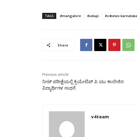
TAGS
#mangalore
#udupi
#v4news karnatak
Share
Previous article
ನೀಟ್ ಪರೀಕ್ಷೆಯಲ್ಲಿ ಕ್ರಿಯೇಟಿವ್ ಪಿ ಯು ಕಾಲೇಜಿನ
ವಿದ್ಯಾರ್ಥಿಗಳ ಸಾಧನೆ
v4team