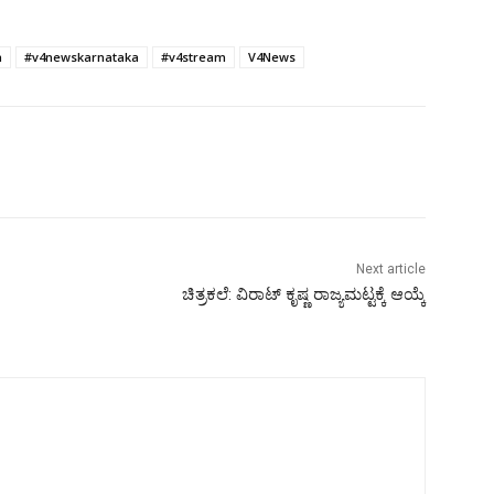
a
#v4newskarnataka
#v4stream
V4News
Next article
ಚಿತ್ರಕಲೆ: ವಿರಾಟ್ ಕೃಷ್ಣ ರಾಜ್ಯಮಟ್ಟಕ್ಕೆ ಆಯ್ಕೆ