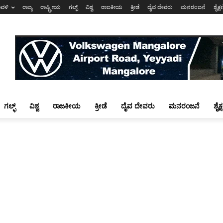
ಾವಳಿ
ರಾಜ್ಯ
ರಾಷ್ಟ್ರೀಯ
ಗಲ್ಫ್
ವಿಶ್ವ
ರಾಜಕೀಯ
ಕ್ರೀಡೆ
ದೈವ ದೇವರು
ಮನರಂಜನೆ
ಶೈಕ್
ಗಲ್ಫ್
ವಿಶ್ವ
ರಾಜಕೀಯ
ಕ್ರೀಡೆ
ದೈವ ದೇವರು
ಮನರಂಜನೆ
ಶೈಕ