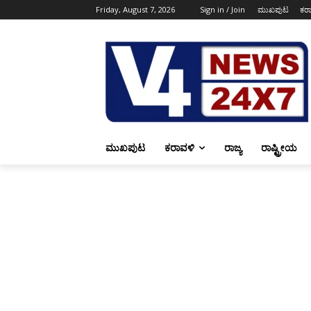
Friday, August 7, 2026
Sign in / Join
ಮುಖಪುಟ
ಕರ
ಮುಖಪುಟ
ಕರಾವಳಿ
ರಾಜ್ಯ
ರಾಷ್ಟ್ರೀಯ