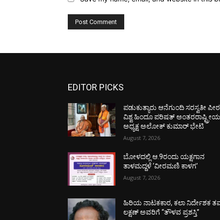
EDITOR PICKS
ಪಡುಕುತ್ಯಾರು ಆನೆಗುಂದಿ ಸರಸ್ವತೀ ಪೀಠಕ್
ವಿಶ್ವ ಹಿಂದೂ ಪರಿಷತ್ ಅಂತರರಾಷ್ಟ್ರೀ
ಅಧ್ಯಕ್ಷ ಅಲೋಕ್ ಕುಮಾರ್ ಭೇಟಿ
August 7, 2026
ಬೋಳದಲ್ಲಿ ಆ.9ರಂದು ಯಕ್ಷಗಾನ
ತಾಳಮದ್ದಳೆ ‘ವೀರಮಣಿ ಕಾಳಗ’
August 7, 2026
ಹಿರಿಯ ನಾಟಕಕಾರ, ಕಲಾ ನಿರ್ದೇಶಕ ತಮ
ಲಕ್ಷಣ್ ಅವರಿಗೆ “ತೌಳವ ಪ್ರಶಸ್ತಿ”