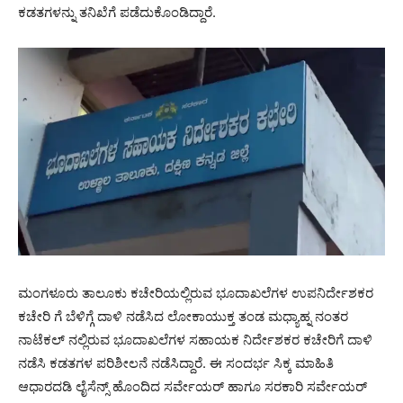
ಕಡತಗಳನ್ನು ತನಿಖೆಗೆ ಪಡೆದುಕೊಂಡಿದ್ದಾರೆ.
ಮಂಗಳೂರು ತಾಲೂಕು ಕಚೇರಿಯಲ್ಲಿರುವ ಭೂದಾಖಲೆಗಳ ಉಪನಿರ್ದೇಶಕರ
ಕಚೇರಿ ಗೆ ಬೆಳಿಗ್ಗೆ ದಾಳಿ ನಡೆಸಿದ ಲೋಕಾಯುಕ್ತ ತಂಡ ಮಧ್ಯಾಹ್ನ ನಂತರ
ನಾಟೆಕಲ್ ನಲ್ಲಿರುವ ಭೂದಾಖಲೆಗಳ ಸಹಾಯಕ ನಿರ್ದೇಶಕರ ಕಚೇರಿಗೆ ದಾಳಿ
ನಡೆಸಿ ಕಡತಗಳ ಪರಿಶೀಲನೆ ನಡೆಸಿದ್ದಾರೆ. ಈ ಸಂದರ್ಭ ಸಿಕ್ಕ ಮಾಹಿತಿ
ಆಧಾರದಡಿ ಲೈಸೆನ್ಸ್ ಹೊಂದಿದ ಸರ್ವೇಯರ್ ಹಾಗೂ ಸರಕಾರಿ ಸರ್ವೇಯರ್