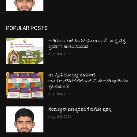
POPULAR POSTS
ಆ.9ರಂದು ‘ಆಟಿ ತಿಂಗಳ ಭೂತಾರಾಧನೆ’ : ಸಾಕ್ಷ್ಯ ಚಿತ್ರ
ಪ್ರದರ್ಶನ ಹಾಗೂ ಸಂವಾದ
August 8, 2026
ಡಾ. ಪ್ರೀತಿ ಲೋಲಾಕ್ಷ ನಾಗವೇಣಿ
ಅವರ ಅನ್‌ಟಚೆಬಿಲಿಟಿ ಇನ್ 21 ಸೆಂಚುರಿ ಇಂಡಿಯಾ
ಕೃತಿ ಬಿಡುಗಡೆ
August 8, 2026
ಸಂಶುದ್ಧೀನ್ ಎಣ್ಮೂರವರಿಗೆ ಪ.ಗೋ ಪ್ರಶಸ್ತಿ
August 8, 2026