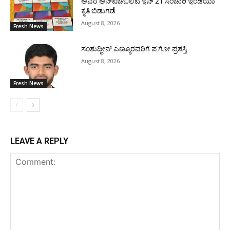
ಅವರ ಅನ್‌ಟಚೆಬಿಲಿಟಿ ಇನ್ 21 ಸೆಂಚುರಿ ಇಂಡಿಯಾ
ಕೃತಿ ಬಿಡುಗಡೆ
August 8, 2026
Fresh News
ಸಂಶುದ್ಧೀನ್ ಎಣ್ಮೂರವರಿಗೆ ಪ.ಗೋ ಪ್ರಶಸ್ತಿ
August 8, 2026
Fresh News
LEAVE A REPLY