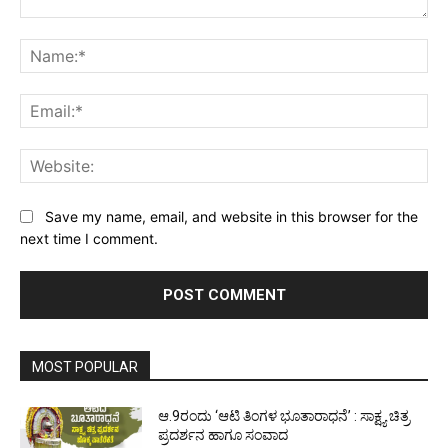
Comment:
Na
Ema
Web
Save my name, email, and website in this browser for the
next time I comment.
MOST POPULAR
ಆ.9ರಂದು ‘ಆಟಿ ತಿಂಗಳ ಭೂತಾರಾಧನೆ’ : ಸಾಕ್ಷ್ಯ ಚಿತ್ರ
ಪ್ರದರ್ಶನ ಹಾಗೂ ಸಂವಾದ