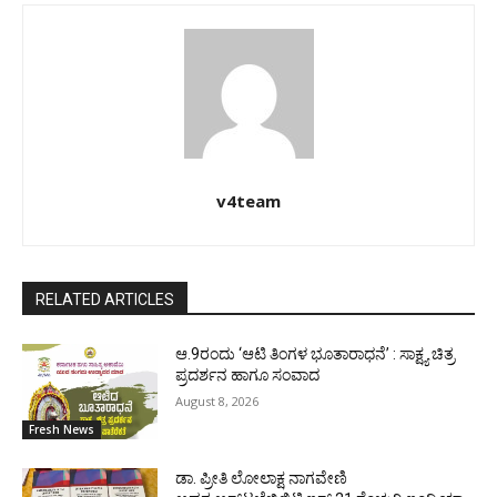
v4team
RELATED ARTICLES
ಆ.9ರಂದು ‘ಆಟಿ ತಿಂಗಳ ಭೂತಾರಾಧನೆ’ : ಸಾಕ್ಷ್ಯ ಚಿತ್ರ
ಪ್ರದರ್ಶನ ಹಾಗೂ ಸಂವಾದ
August 8, 2026
Fresh News
ಡಾ. ಪ್ರೀತಿ ಲೋಲಾಕ್ಷ ನಾಗವೇಣಿ