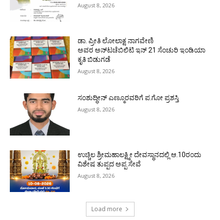
August 8, 2026
ಡಾ. ಪ್ರೀತಿ ಲೋಲಾಕ್ಷ ನಾಗವೇಣಿ
ಅವರ ಅನ್‌ಟಚೆಬಿಲಿಟಿ ಇನ್ 21 ಸೆಂಚುರಿ ಇಂಡಿಯಾ
ಕೃತಿ ಬಿಡುಗಡೆ
August 8, 2026
ಸಂಶುದ್ಧೀನ್ ಎಣ್ಮೂರವರಿಗೆ ಪ.ಗೋ ಪ್ರಶಸ್ತಿ
August 8, 2026
ಉಚ್ಚಿಲ ಶ್ರೀಮಹಾಲಕ್ಷ್ಮೀ ದೇವಸ್ಥಾನದಲ್ಲಿ ಆ.10ರಂದು
ವಿಶೇಷ ತುಪ್ಪದ ಅಪ್ಪ ಸೇವೆ
August 8, 2026
Load more