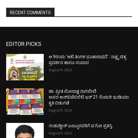
RECENT COMMENTS
EDITOR PICKS
ಆ.9ರಂದು ‘ಆಟಿ ತಿಂಗಳ ಭೂತಾರಾಧನೆ’ : ಸಾಕ್ಷ್ಯ ಚಿತ್ರ
ಪ್ರದರ್ಶನ ಹಾಗೂ ಸಂವಾದ
August 8, 2026
ಡಾ. ಪ್ರೀತಿ ಲೋಲಾಕ್ಷ ನಾಗವೇಣಿ
ಅವರ ಅನ್‌ಟಚೆಬಿಲಿಟಿ ಇನ್ 21 ಸೆಂಚುರಿ ಇಂಡಿಯಾ
ಕೃತಿ ಬಿಡುಗಡೆ
August 8, 2026
ಸಂಶುದ್ಧೀನ್ ಎಣ್ಮೂರವರಿಗೆ ಪ.ಗೋ ಪ್ರಶಸ್ತಿ
August 8, 2026