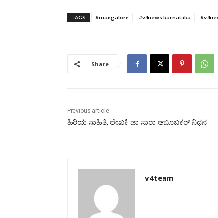
TAGS
#mangalore
#v4news karnataka
#v4ne
Share
Previous article
ಹಿರಿಯ ಸಾಹಿತಿ, ಲೇಖಕಿ ಡಾ ಸಾರಾ ಅಬೂಬಕರ್ ನಿಧನ
v4team