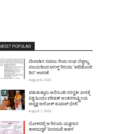
MOST POPULAR
ದೇವಾಡಿಗ ಸಮಾಜ ಸೇವಾ ಸಂಘ ಬೆಳ್ಳಣ್ಣು
ವಲಯದಿಂದ ಆಗಸ್ಟ್ 9ರಂದು ‘ಆಟಿಡೊಂಜಿ
ದಿನ’ ಆಚರಣೆ
August 8, 2026
ಪಡುಕುತ್ಯಾರು ಆನೆಗುಂದಿ ಸರಸ್ವತೀ ಪೀಠಕ್ಕೆ
ವಿಶ್ವ ಹಿಂದೂ ಪರಿಷತ್ ಅಂತರರಾಷ್ಟ್ರೀಯ
ಅಧ್ಯಕ್ಷ ಅಲೋಕ್ ಕುಮಾರ್ ಭೇಟಿ
August 7, 2026
ಬೋಳದಲ್ಲಿ ಆ.9ರಂದು ಯಕ್ಷಗಾನ
ತಾಳಮದ್ದಳೆ ‘ವೀರಮಣಿ ಕಾಳಗ’