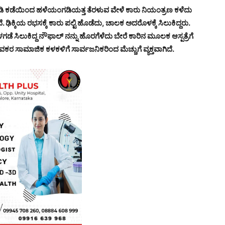
ಕಡೆಯಿಂದ ಹಳೆಯಂಗಡಿಯತ್ತ ತೆರಳುವ ವೇಳೆ ಕಾರು ನಿಯಂತ್ರಣ ಕಳೆದು
ೆ. ಢಿಕ್ಕಿಯ ರಭಸಕ್ಕೆ ಕಾರು ಪಲ್ಟಿ ಹೊಡೆದು, ಚಾಲಕ ಅದರೊಳಕ್ಕೆ ಸಿಲುಕಿದ್ದರು.
ೆ ಸಿಲುಕಿದ್ದ ನೌಫಾಲ್ ನನ್ನು ಹೊರಗೆಳೆದು ಬೇರೆ ಕಾರಿನ ಮೂಲಕ ಆಸ್ಪತ್ರೆಗೆ
ಕರ ಸಾಮಾಜಿಕ ಕಳಕಳಿಗೆ ಸಾರ್ವಜನಿಕರಿಂದ ಮೆಚ್ಚುಗೆ ವ್ಯಕ್ತವಾಗಿದೆ.