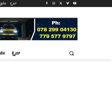
ೈಕ್ಷಣಿಕ
ಕ್ರೈಮ್
್ಷಣಿಕ
ಕ್ರೈಮ್