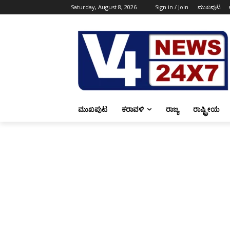
Saturday, August 8, 2026
Sign in / Join
ಮುಖಪುಟ
ಮುಖಪುಟ
ಕರಾವಳಿ
ರಾಜ್ಯ
ರಾಷ್ಟ್ರೀಯ