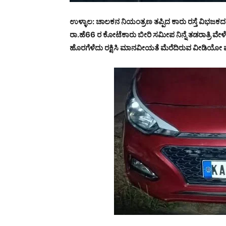
ಉಳ್ಳಾಲ: ಚಾಲಕನ ನಿಯಂತ್ರಣ ತಪ್ಪಿದ ಕಾರು ರಸ್ತೆ ವಿಭಜಕದಲ್ಲಿ
ರಾ.ಹೆ66 ರ ಕೋಟೆಕಾರು ಬೀರಿ ಸಮೀಪ ನಿನ್ನೆ ತಡರಾತ್ರಿ ವೇ
ಹೊರಗೆಳೆದು ರಕ್ಷಿಸಿ ಮಾನವೀಯತೆ ಮೆರೆದಿರುವ ವೀಡಿಯೋ ವ