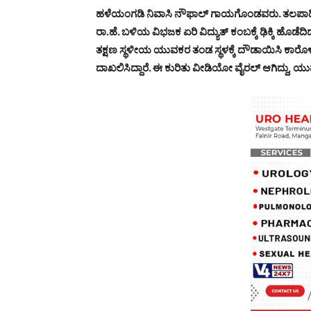
ಹಳೆಯಂಗಡಿ ನಿವಾಸಿ ನೌಫಾಲ್ ಗಾಯಗೊಂಡವರು. ತಲಪಾಡಿ 
ರಾ.ಹೆ. ಬಳಿಯ ವಿಭಜಕ ಏರಿ ವಿದ್ಯುತ್ ಕಂಬಕ್ಕೆ ಢಿಕ್ಕಿ ಹೊಡೆದಿದ
ತಕ್ಷಣ ಸ್ಥಳೀಯ ಯುವಕರ ತಂಡ ಸ್ಥಳಕ್ಕೆ ದೌಡಾಯಿಸಿ ಕಾರೊಳಗಡ
ದಾಖಲಿಸಿದ್ದಾರೆ. ಈ ಕುರಿತು ವೀಡಿಯೋ ವೈರಲ್ ಆಗಿದ್ದು, ಯುವ