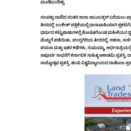
ಮೂಡಿಬಂದಿತ್ತು
.
ನಲವತ್ತು ದಾಟಿದ ನಂತರ ಸಾರಾ ಅಬೂಬಕ್ಕರ್ ಬರೆಯಲು ಪ್ರ
ತೀರದಲ್ಲಿ’ ಲಂಕೇಶ್ ಪತ್ರಿಕೆಯಲ್ಲಿ ಧಾರಾವಾಹಿಯಾಗಿ ಪ್ರಕಟ
ಧರ್ಮದ ಕಟ್ಟುಪಾಡುಗಳಲ್ಲಿ ಶೋಷಿತಗೊಂಡ ಮಹಿಳೆಯರ ದ್ವನ
ಮೆಚ್ಚುಗೆ ಪಡೆಯಿತು.
ಚಂದ್ರಗಿರಿಯ ತೀರದಲ್ಲಿ, ಸಹನಾ, ಸುಳ
ಪಯಣ ಮತ್ತು ಇತರ ಕಥೆಗಳು, ಸುಮಯ್ಯಾ, ಅರ್ಧರಾತ್ರಿಯಲ್ಲಿ
ಅಪೂರ್ವ ಸಾಧನೆಗೆ ಕರ್ನಾಟಕ ಸಾಹಿತ್ಯ ಅಕಾಡಮಿ ಪ್ರಶಸ್ತಿ, ದಾನ
ರಾಜ್ಯೋತ್ಸವ ಪ್ರಶಸ್ತಿ, ಹಂಪಿ ವಿಶ್ವವಿದ್ಯಾಲಯದ ನಾಡೋಜ ಪ್ರಶ