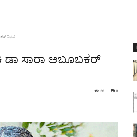
ಬಕರ್ ನಿಧನ
ಕಿ ಡಾ ಸಾರಾ ಅಬೂಬಕರ್
66
0