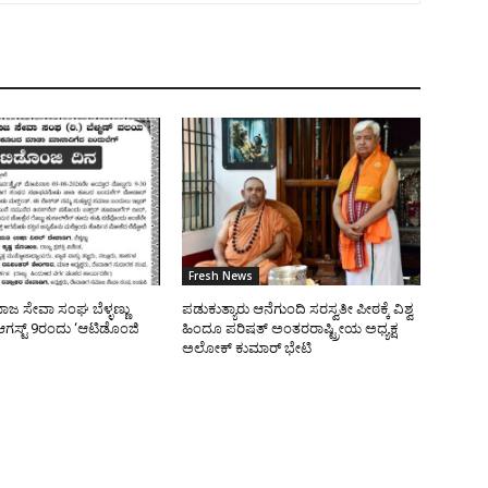
Fresh News
ಜ ಸೇವಾ ಸಂಘ ಬೆಳ್ಳಣ್ಣು
ಪಡುಕುತ್ಯಾರು ಆನೆಗುಂದಿ ಸರಸ್ವತೀ ಪೀಠಕ್ಕೆ ವಿಶ್ವ
ಸ್ಟ್ 9ರಂದು ‘ಆಟಿಡೊಂಜಿ
ಹಿಂದೂ ಪರಿಷತ್ ಅಂತರರಾಷ್ಟ್ರೀಯ ಅಧ್ಯಕ್ಷ
ಅಲೋಕ್ ಕುಮಾರ್ ಭೇಟಿ