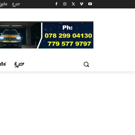
ೈಕ್ಷಣಿಕ
ಕ್ರೈಮ್
್ಷಣಿಕ
ಕ್ರೈಮ್