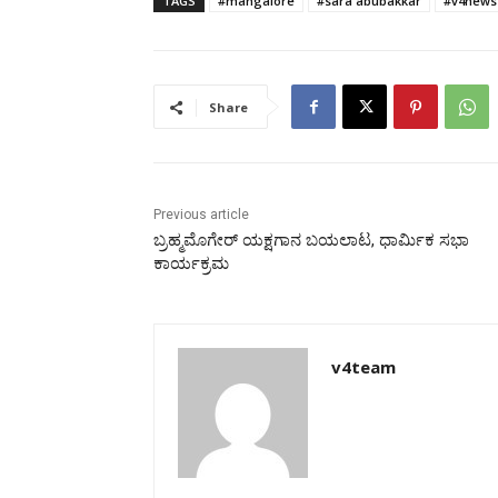
TAGS
#mangalore
#sara abubakkar
#v4news
Share
Previous article
ಬ್ರಹ್ಮಮೊಗೇರ್ ಯಕ್ಷಗಾನ ಬಯಲಾಟ, ಧಾರ್ಮಿಕ ಸಭಾ
ಕಾರ್ಯಕ್ರಮ
v4team