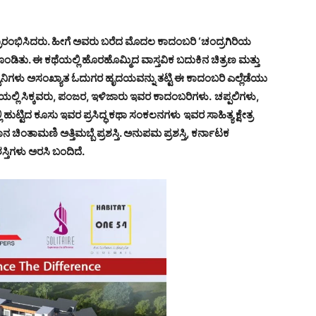
ಾರಂಭಿಸಿದರು. ಹೀಗೆ ಅವರು ಬರೆದ ಮೊದಲ ಕಾದಂಬರಿ ‘ಚಂದ್ರಗಿರಿಯ
ಗೊಂಡಿತು. ಈ ಕಥೆಯಲ್ಲಿ ಹೊರಹೊಮ್ಮಿದ ವಾಸ್ತವಿಕ ಬದುಕಿನ ಚಿತ್ರಣ ಮತ್ತು
ಿಗಳು ಅಸಂಖ್ಯಾತ ಓದುಗರ ಹೃದಯವನ್ನು ತಟ್ಟಿ ಈ ಕಾದಂಬರಿ ಎಲ್ಲೆಡೆಯು
ಿಯಲ್ಲಿ ಸಿಕ್ಕವರು, ಪಂಜರ, ಇಳಿಜಾರು ಇವರ ಕಾದಂಬರಿಗಳು.
ಚಪ್ಪಲಿಗಳು,
 ಹುಟ್ಟಿದ ಕೂಸು ಇವರ ಪ್ರಸಿದ್ಧ ಕಥಾ ಸಂಕಲನಗಳು
ಇವರ ಸಾಹಿತ್ಯ ಕ್ಷೇತ್ರ
 ಚಿಂತಾಮಣಿ ಅತ್ತಿಮಬ್ಬೆ ಪ್ರಶಸ್ತಿ. ಅನುಪಮ ಪ್ರಶಸ್ತಿ, ಕರ್ನಾಟಕ
ಸ್ತಿಗಳು ಅರಸಿ ಬಂದಿದೆ.