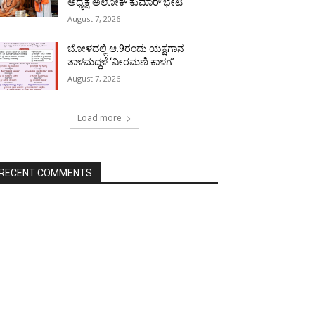
ಅಧ್ಯಕ್ಷ ಅಲೋಕ್ ಕುಮಾರ್ ಭೇಟಿ
August 7, 2026
ಬೋಳದಲ್ಲಿ ಆ.9ರಂದು ಯಕ್ಷಗಾನ
ತಾಳಮದ್ದಳೆ ‘ವೀರಮಣಿ ಕಾಳಗ’
August 7, 2026
Load more
RECENT COMMENTS