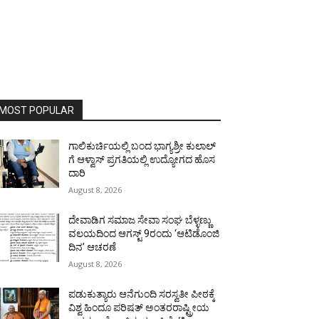
MOST POPULAR
ಗಾಲಿಕುರ್ಚಿಯಲ್ಲಿ ಬಂದ ಭಾಗ್ಯಶ್ರೀ ಕುಲಾಲ್
ಗೆ ಆಳ್ವಾಸ್ ಪ್ರಗತಿಯಲ್ಲಿ ಉದ್ಯೋಗದ ಹೊಸ
ದಾರಿ
August 8, 2026
ದೇವಾಡಿಗ ಸಮಾಜ ಸೇವಾ ಸಂಘ ಬೆಳ್ಳಣ್ಣು
ವಲಯದಿಂದ ಆಗಸ್ಟ್ 9ರಂದು ‘ಆಟಿಡೊಂಜಿ
ದಿನ’ ಆಚರಣೆ
August 8, 2026
ಪಡುಕುತ್ಯಾರು ಆನೆಗುಂದಿ ಸರಸ್ವತೀ ಪೀಠಕ್ಕೆ
ವಿಶ್ವ ಹಿಂದೂ ಪರಿಷತ್ ಅಂತರರಾಷ್ಟ್ರೀಯ