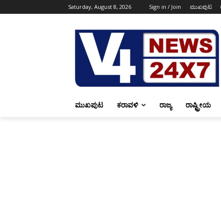
Saturday, August 8, 2026
Sign in / Join
ಮುಖಪುಟ
ಮುಖಪುಟ
ಕರಾವಳಿ
ರಾಜ್ಯ
ರಾಷ್ಟ್ರೀಯ