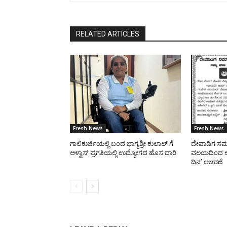
RELATED ARTICLES
Fresh News
Fresh News
ಗಾಲಿಕುರ್ಚಿಯಲ್ಲಿ ಬಂದ ಭಾಗ್ಯಶ್ರೀ ಕುಲಾಲ್ ಗೆ
ದೇವಾಡಿಗ ಸಮಾ
ಆಳ್ವಾಸ್ ಪ್ರಗತಿಯಲ್ಲಿ ಉದ್ಯೋಗದ ಹೊಸ ದಾರಿ
ವಲಯದಿಂದ ಆಗ
ದಿನ’ ಆಚರಣೆ