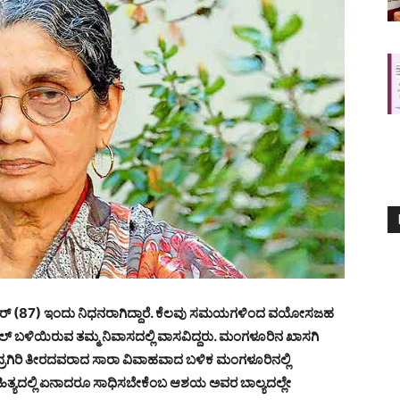
ಕರ್ (87) ಇಂದು ನಿಧನರಾಗಿದ್ದಾರೆ. ಕೆಲವು ಸಮಯಗಳಿಂದ ವಯೋಸಜಹ
್ ಬಳಿಯಿರುವ ತಮ್ಮ ನಿವಾಸದಲ್ಲಿ ವಾಸವಿದ್ದರು. ಮಂಗಳೂರಿನ ಖಾಸಗಿ
ಿರಿ ತೀರದವರಾದ ಸಾರಾ ವಿವಾಹವಾದ ಬಳಿಕ ಮಂಗಳೂರಿನಲ್ಲಿ
ಿ ಸಾಹಿತ್ಯದಲ್ಲಿ ಏನಾದರೂ ಸಾಧಿಸಬೇಕೆಂಬ ಆಶಯ ಅವರ ಬಾಲ್ಯದಲ್ಲೇ