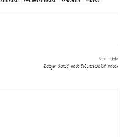
 karnataka
#v4newskarnataka
#v4stream
V4News
Next article
ವಿದ್ಯುತ್ ಕಂಬಕ್ಕೆ ಕಾರು ಢಿಕ್ಕಿ, ಚಾಲಕನಿಗೆ ಗಾಯ