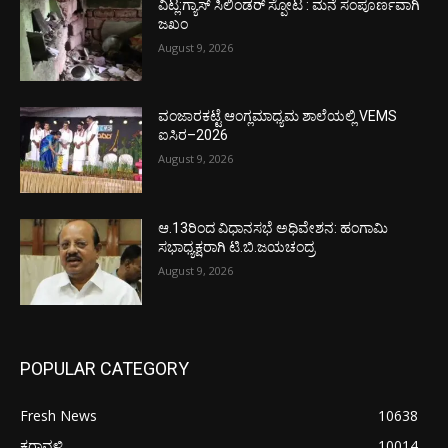
ವಿಟ್ಲ:ಗ್ಯಾಸ್ ಸಿಲಿಂಡರ್ ಸ್ಪೋಟ : ಮನೆ ಸಂಪೂರ್ಣವಾಗಿ
ಜಖಂ
August 9, 2026
ವಂಜಾರಕಟ್ಟೆ ಆಂಗ್ಲಮಾಧ್ಯಮ ಶಾಲೆಯಲ್ಲಿ VEMS
ಐಸಿರ–2026
August 9, 2026
ಆ.13ರಿಂದ ವಿಧಾನಸಭೆ ಅಧಿವೇಶನ: ಹಂಗಾಮಿ
ಸಭಾಧ್ಯಕ್ಷರಾಗಿ ಟಿ.ಬಿ.ಜಯಚಂದ್ರ
August 9, 2026
POPULAR CATEGORY
Fresh News
10638
ಕರಾವಳಿ
10014