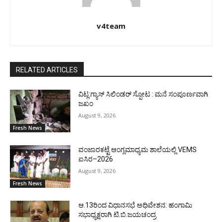
v4team
RELATED ARTICLES
ವಿಟ್ಲ:ಗ್ಯಾಸ್ ಸಿಲಿಂಡರ್ ಸ್ಪೋಟ : ಮನೆ ಸಂಪೂರ್ಣವಾಗಿ
ಜಖಂ
August 9, 2026
Fresh News
ವಂಜಾರಕಟ್ಟೆ ಆಂಗ್ಲಮಾಧ್ಯಮ ಶಾಲೆಯಲ್ಲಿ VEMS
ಐಸಿರ–2026
August 9, 2026
Fresh News
ಆ.13ರಿಂದ ವಿಧಾನಸಭೆ ಅಧಿವೇಶನ: ಹಂಗಾಮಿ
ಸಭಾಧ್ಯಕ್ಷರಾಗಿ ಟಿ.ಬಿ.ಜಯಚಂದ್ರ