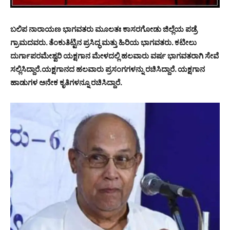
ಬಲಿಪ ನಾರಾಯಣ ಭಾಗವತರು ಮೂಲತಃ ಕಾಸರಗೋಡು ಜಿಲ್ಲೆಯ ಪಡ್ರೆ
ಗ್ರಾಮದವರು. ತೆಂಕುತಿಟ್ಟಿನ ಪ್ರಸಿದ್ಧ ಮತ್ತು ಹಿರಿಯ ಭಾಗವತರು. ಕಟೀಲು
ದುರ್ಗಾಪರಮೇಶ್ವರಿ ಯಕ್ಷಗಾನ ಮೇಳದಲ್ಲಿ ಹಲವಾರು ವರ್ಷ ಭಾಗವತರಾಗಿ ಸೇವೆ
ಸಲ್ಲಿಸಿದ್ದಾರೆ.ಯಕ್ಷಗಾನದ ಹಲವಾರು ಪ್ರಸಂಗಗಳನ್ನು ರಚಿಸಿದ್ದಾರೆ. ಯಕ್ಷಗಾನ
ಹಾಡುಗಳ ಅನೇಕ ಕೃತಿಗಳನ್ನೂ ರಚಿಸಿದ್ದಾರೆ.