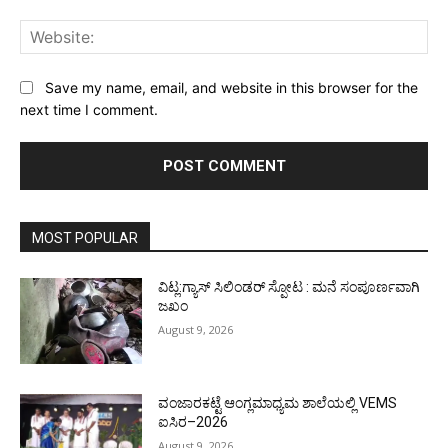
Web
Save my name, email, and website in this browser for the
next time I comment.
MOST POPULAR
ವಿಟ್ಲ:ಗ್ಯಾಸ್ ಸಿಲಿಂಡರ್ ಸ್ಪೋಟ : ಮನೆ ಸಂಪೂರ್ಣವಾಗಿ
ಜಖಂ
August 9, 2026
ವಂಜಾರಕಟ್ಟೆ ಆಂಗ್ಲಮಾಧ್ಯಮ ಶಾಲೆಯಲ್ಲಿ VEMS
ಐಸಿರ–2026
August 9, 2026