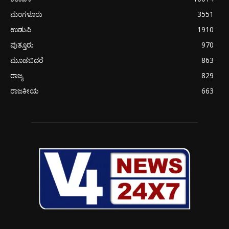
ಮಂಗಳೂರು
3551
ಉಡುಪಿ
1910
ಪುತ್ತೂರು
970
ಮೂಡಬಿದರೆ
863
ರಾಜ್ಯ
829
ರಾಜಕೀಯ
663