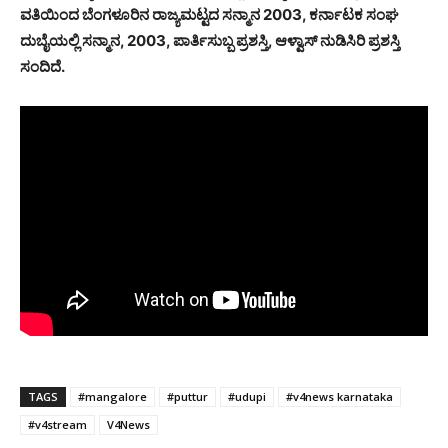
ವತಿಯಿಂದ ಬೆಂಗಳೂರಿನ ರಾಜ್ಯಮಟ್ಟದ ಸನ್ಮಾನ 2003, ಕರ್ನಾಟಕ ಸಂಘ
ದುಬೈಯಲ್ಲಿ ಸನ್ಮಾನ, 2003, ಪಾರ್ತಿಸುಬ್ಬ ಪ್ರಶಸ್ತಿ, ಆಳ್ವಾಸ್ ನುಡಿಸಿರಿ ಪ್ರಶಸ್ತಿ
ಸಂದಿದೆ.
TAGS
#mangalore
#puttur
#udupi
#v4news karnataka
#v4stream
V4News