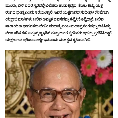
ಮೂರು, ಬಿಳಿ ಐದರ ಸ್ವರದಲ್ಲಿ ಬಲಿಪರು ಹಾಡುತ್ತಿದ್ದರು, ತೆಂಕು ತಿಟ್ಟು ಯಕ್ಷ
ರಂಗದ ಭೀಷ್ಮ ಎಂದು ಕರೆಯುತ್ತಾರೆ. ಇವರ ಯಕ್ಷಗಾನದ ಸುದೀರ್ಘ ಸೇವೆಗಾಗಿ
ಯಕ್ಷಾಭಿಮಾನಿಗಳು ಬಲಿಪ ಅಮೃತ ಭವನವನ್ನು ಕಟ್ಟಿಸಿಕೊಟ್ಟಿದ್ದಾರೆ. ಬಲಿಪ
ನಾರಾಯಣ ಭಾಗವತರು ದೇವೀ ಮಹಾತ್ಮೆ ಎಂಬ ಮಹಾಪ್ರಸಂಗವನ್ನು ರಚಿಸಿದ್ದು
ವೇಣೂರಿನ ಕಜೆ ಸುಬ್ರಹ್ಮಣ್ಯ ಭಟ್ ಮತ್ತು ಅವರ ಸ್ನೇಹಿತರು ಇದನ್ನು ಪ್ರಕಟಿಸಿದ್ದಾರೆ.
ಯಕ್ಷಗಾನದ ಇತಿಹಾಸದಲ್ಲೇ ಇದೊಂದು ಮಹತ್ವದ ಕೃತಿಯಾಗಿದೆ.