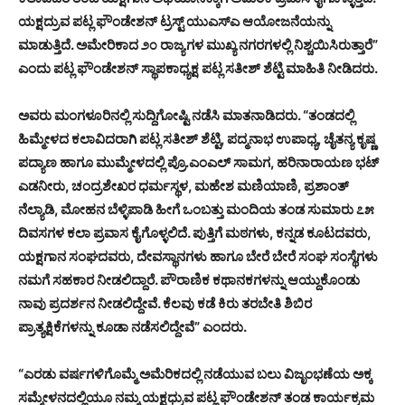
ಯಕ್ಷದ್ರುವ ಪಟ್ಲ ಫೌಂಡೇಶನ್ ಟ್ರಸ್ಟ್ ಯುಎಸ್‌ಎ ಆಯೋಜನೆಯನ್ನು
ಮಾಡುತ್ತಿದೆ. ಅಮೇರಿಕಾದ ೨೦ ರಾಜ್ಯಗಳ ಮುಖ್ಯ ನಗರಗಳಲ್ಲಿ ನಿಶ್ಚಯಿಸಿರುತ್ತಾರೆ”
ಎಂದು ಪಟ್ಲ ಫೌಂಡೇಶನ್ ಸ್ಥಾಪಕಾಧ್ಯಕ್ಷ ಪಟ್ಲ ಸತೀಶ್ ಶೆಟ್ಟಿ ಮಾಹಿತಿ ನೀಡಿದರು.
ಅವರು ಮಂಗಳೂರಿನಲ್ಲಿ ಸುದ್ದಿಗೋಷ್ಟಿ ನಡೆಸಿ ಮಾತನಾಡಿದರು. “ತಂಡದಲ್ಲಿ
ಹಿಮ್ಮೇಳದ ಕಲಾವಿದರಾಗಿ ಪಟ್ಲ ಸತೀಶ್ ಶೆಟ್ಟಿ, ಪದ್ಮನಾಭ ಉಪಾಧ್ಯ, ಚೈತನ್ಯ ಕೃಷ್ಣ
ಪದ್ಯಾಣ ಹಾಗೂ ಮುಮ್ಮೇಳದಲ್ಲಿ ಪ್ರೊ.ಎಂಎಲ್ ಸಾಮಗ, ಹರಿನಾರಾಯಣ ಭಟ್
ಎಡನೀರು, ಚಂದ್ರಶೇಖರ ಧರ್ಮಸ್ಥಳ, ಮಹೇಶ ಮಣಿಯಾಣಿ, ಪ್ರಶಾಂತ್
ನೆಲ್ಯಾಡಿ, ಮೋಹನ ಬೆಳ್ಳಿಪಾಡಿ ಹೀಗೆ ಒಂಬತ್ತು ಮಂದಿಯ ತಂಡ ಸುಮಾರು ೭೫
ದಿವಸಗಳ ಕಲಾ ಪ್ರವಾಸ ಕೈಗೊಳ್ಳಲಿದೆ. ಪುತ್ತಿಗೆ ಮಠಗಳು, ಕನ್ನಡ ಕೂಟದವರು,
ಯಕ್ಷಗಾನ ಸಂಘದವರು, ದೇವಸ್ಥಾನಗಳು ಹಾಗೂ ಬೇರೆ ಬೇರೆ ಸಂಘ ಸಂಸ್ಥೆಗಳು
ನಮಗೆ ಸಹಕಾರ ನೀಡಲಿದ್ದಾರೆ. ಪೌರಾಣಿಕ ಕಥಾನಕಗಳನ್ನು ಆಯ್ದುಕೊಂಡು
ನಾವು ಪ್ರದರ್ಶನ ನೀಡಲಿದ್ದೇವೆ. ಕೆಲವು ಕಡೆ ಕಿರು ತರಬೇತಿ ಶಿಬಿರ
ಪ್ರಾತ್ಯಕ್ಷಿಕೆಗಳನ್ನು ಕೂಡಾ ನಡೆಸಲಿದ್ದೇವೆ” ಎಂದರು.
“ಎರಡು ವರ್ಷಗಳಿಗೊಮ್ಮೆ ಅಮೆರಿಕದಲ್ಲಿ ನಡೆಯುವ ಬಲು ವಿಜೃಂಭಣೆಯ ಅಕ್ಕ
ಸಮ್ಮೇಳನದಲ್ಲಿಯೂ ನಮ್ಮ ಯಕ್ಷಧ್ರುವ ಪಟ್ಲ ಫೌಂಡೇಶನ್ ತಂಡ ಕಾರ್ಯಕ್ರಮ