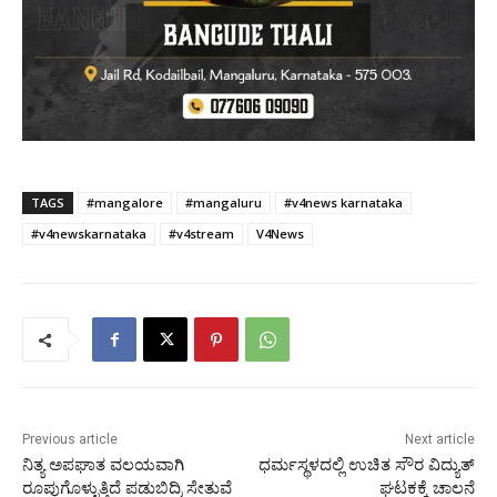
TAGS
#mangalore
#mangaluru
#v4news karnataka
#v4newskarnataka
#v4stream
V4News
Previous article
Next article
ನಿತ್ಯ ಅಪಘಾತ ವಲಯವಾಗಿ
ಧರ್ಮಸ್ಥಳದಲ್ಲಿ ಉಚಿತ ಸೌರ ವಿದ್ಯುತ್
ರೂಪುಗೊಳ್ಳುತ್ತಿದೆ ಪಡುಬಿದ್ರಿ ಸೇತುವೆ
ಘಟಕಕ್ಕೆ ಚಾಲನೆ