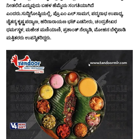
ನೀಡಲಿದೆ ಎನ್ನುವುದು ಬಹಳ ಹೆಮ್ಮೆಯ ಸಂಗತಿಯಾಗಿದೆ
ಎಂದರು.ಸುದ್ದಿಗೋಷ್ಠಿಯಲ್ಲಿ , ಪ್ರೊ ಎಂ ಎಲ್ ಸಾಮಗ, ಪದ್ಮನಾಭ ಉಪಾಧ್ಯ,
ಚೈತನ್ಯ ಕೃಷ್ಣ ಪದ್ಯಾಣ, ಹರಿನಾರಾಯಣ ಭಟ್ ಎಡನೀರು, ಚಂದ್ರಶೇಖರ
ಧರ್ಮಸ್ಥಳ, ಮಹೇಶ ಮಣಿಯಾಣಿ, ಪ್ರಶಾಂತ್ ನೆಲ್ಯಾಡಿ, ಮೋಹನ ಬೆಳ್ಳಿಪಾಡಿ
ಮತ್ತಿತರರು ಉಪಸ್ಥಿತರಿದ್ದರು.