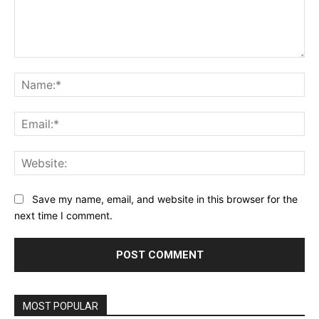
Comment:
Na
Ema
Web
Save my name, email, and website in this browser for the
next time I comment.
MOST POPULAR