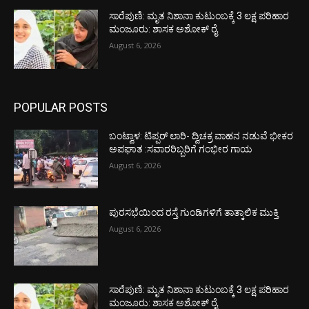
ಸಾರೆಪುಣಿ: ಮೃತ ನಿಶಾನಾ ಕುಟುಂಬಕ್ಕೆ 3 ಲಕ್ಷ ಪರಿಹಾರ
ಮಂಜೂರು: ಶಾಸಕ ಅಶೋಕ್ ರೈ
August 6, 2026
POPULAR POSTS
ಬಂಟ್ವಾಳ: ಟಿಪ್ಪರ್ ಲಾರಿ- ದ್ವಿಚಕ್ರ ವಾಹನ ನಡುವೆ ಭೀಕರ
ಅಪಘಾತ :ಸವಾರರಿಬ್ಬರಿಗೆ ಗಂಭೀರ ಗಾಯ
August 6, 2026
ಪುರಸಭೆಯಿಂದ ರಸ್ತೆ ಗುಂಡಿಗಳಿಗೆ ತಾತ್ಕಾಲಿಕ ಮುಕ್ತಿ
August 6, 2026
ಸಾರೆಪುಣಿ: ಮೃತ ನಿಶಾನಾ ಕುಟುಂಬಕ್ಕೆ 3 ಲಕ್ಷ ಪರಿಹಾರ
ಮಂಜೂರು: ಶಾಸಕ ಅಶೋಕ್ ರೈ