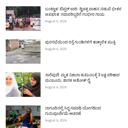
ಬಂಟ್ವಾಳ: ಟಿಪ್ಪರ್ ಲಾರಿ- ದ್ವಿಚಕ್ರ ವಾಹನ ನಡುವೆ ಭೀಕರ
ಅಪಘಾತ :ಸವಾರರಿಬ್ಬರಿಗೆ ಗಂಭೀರ ಗಾಯ
August 6, 2026
ಪುರಸಭೆಯಿಂದ ರಸ್ತೆ ಗುಂಡಿಗಳಿಗೆ ತಾತ್ಕಾಲಿಕ ಮುಕ್ತಿ
August 6, 2026
ಸಾರೆಪುಣಿ: ಮೃತ ನಿಶಾನಾ ಕುಟುಂಬಕ್ಕೆ 3 ಲಕ್ಷ ಪರಿಹಾರ
ಮಂಜೂರು: ಶಾಸಕ ಅಶೋಕ್ ರೈ
August 6, 2026
ನಾಗೂರಿನಲ್ಲಿ ಸಿದ್ಧ ಸಮಾಧಿ ಯೋಗದಿಂದ
ಗುರುಪೂರ್ಣಿಮೆ ಆಚರಣೆ
August 6, 2026