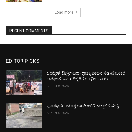
Load more
RECENT COMMENTS
EDITOR PICKS
ಬಂಟ್ವಾಳ: ಟಿಪ್ಪರ್ ಲಾರಿ- ದ್ವಿಚಕ್ರ ವಾಹನ ನಡುವೆ ಭೀಕರ
ಅಪಘಾತ :ಸವಾರರಿಬ್ಬರಿಗೆ ಗಂಭೀರ ಗಾಯ
August 6, 2026
ಪುರಸಭೆಯಿಂದ ರಸ್ತೆ ಗುಂಡಿಗಳಿಗೆ ತಾತ್ಕಾಲಿಕ ಮುಕ್ತಿ
August 6, 2026