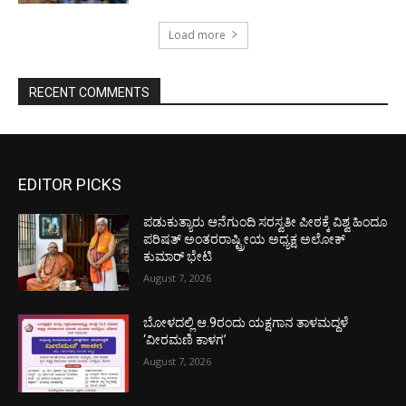
Load more
RECENT COMMENTS
EDITOR PICKS
ಪಡುಕುತ್ಯಾರು ಆನೆಗುಂದಿ ಸರಸ್ವತೀ ಪೀಠಕ್ಕೆ ವಿಶ್ವ ಹಿಂದೂ
ಪರಿಷತ್ ಅಂತರರಾಷ್ಟ್ರೀಯ ಅಧ್ಯಕ್ಷ ಅಲೋಕ್
ಕುಮಾರ್ ಭೇಟಿ
August 7, 2026
ಬೋಳದಲ್ಲಿ ಆ.9ರಂದು ಯಕ್ಷಗಾನ ತಾಳಮದ್ದಳೆ
‘ವೀರಮಣಿ ಕಾಳಗ’
August 7, 2026