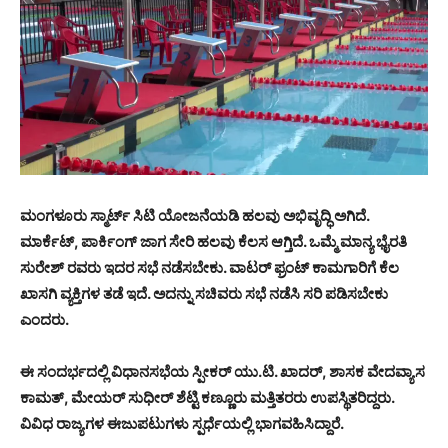
ಮಂಗಳೂರು ಸ್ಮಾರ್ಟ್ ಸಿಟಿ ಯೋಜನೆಯಡಿ ಹಲವು ಅಭಿವೃದ್ಧಿ ಅಗಿದೆ.
ಮಾರ್ಕೆಟ್, ಪಾರ್ಕಿಂಗ್ ಜಾಗ ಸೇರಿ ಹಲವು ಕೆಲಸ ಆಗ್ತಿದೆ. ಒಮ್ಮೆ ಮಾನ್ಯ ಭೈರತಿ
ಸುರೇಶ್ ರವರು ಇದರ ಸಭೆ ನಡೆಸಬೇಕು. ವಾಟರ್ ಫ್ರಂಟ್ ಕಾಮಗಾರಿಗೆ ಕೆಲ
ಖಾಸಗಿ ವ್ಯಕ್ತಿಗಳ ತಡೆ ಇದೆ. ಅದನ್ನು ಸಚಿವರು ಸಭೆ ನಡೆಸಿ ಸರಿ ಪಡಿಸಬೇಕು
ಎಂದರು.
ಈ ಸಂದರ್ಭದಲ್ಲಿ ವಿಧಾನಸಭೆಯ ಸ್ಪೀಕರ್ ಯು.ಟಿ. ಖಾದರ್, ಶಾಸಕ ವೇದವ್ಯಾಸ
ಕಾಮತ್, ಮೇಯರ್ ಸುಧೀರ್ ಶೆಟ್ಟಿ ಕಣ್ಣೂರು ಮತ್ತಿತರರು ಉಪಸ್ಥಿತರಿದ್ದರು.
ವಿವಿಧ ರಾಜ್ಯಗಳ ಈಜುಪಟುಗಳು ಸ್ಪರ್ಧೆಯಲ್ಲಿ ಭಾಗವಹಿಸಿದ್ದಾರೆ.