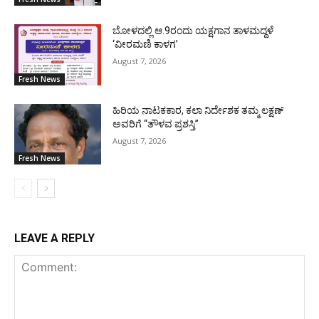
ಬೋಳದಲ್ಲಿ ಆ.9ರಂದು ಯಕ್ಷಗಾನ ತಾಳಮದ್ದಳೆ
‘ವೀರಮಣಿ ಕಾಳಗ’
August 7, 2026
Fresh News
ಹಿರಿಯ ನಾಟಕಕಾರ, ಕಲಾ ನಿರ್ದೇಶಕ ತಮ್ಮ ಲಕ್ಷಣ್
ಅವರಿಗೆ “ತೌಳವ ಪ್ರಶಸ್ತಿ”
August 7, 2026
Fresh News
LEAVE A REPLY