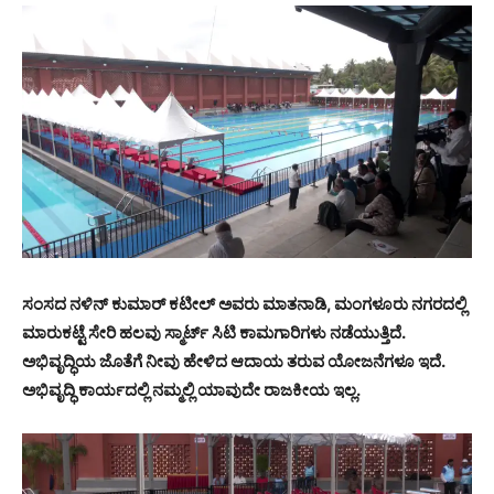
ಸಂಸದ ನಳಿನ್ ಕುಮಾರ್ ಕಟೀಲ್ ಅವರು ಮಾತನಾಡಿ, ಮಂಗಳೂರು ನಗರದಲ್ಲಿ
ಮಾರುಕಟ್ಟೆ ಸೇರಿ ಹಲವು ಸ್ಮಾರ್ಟ್ ಸಿಟಿ ಕಾಮಗಾರಿಗಳು ನಡೆಯುತ್ತಿದೆ.
ಅಭಿವೃದ್ಧಿಯ ಜೊತೆಗೆ ನೀವು ಹೇಳಿದ ಆದಾಯ ತರುವ ಯೋಜನೆಗಳೂ ಇದೆ.
ಅಭಿವೃದ್ಧಿ ಕಾರ್ಯದಲ್ಲಿ ನಮ್ಮಲ್ಲಿ ಯಾವುದೇ ರಾಜಕೀಯ ಇಲ್ಲ.