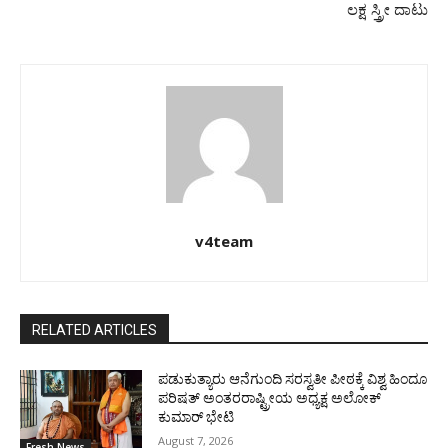
ಲಕ್ಷ ಸ್ತ್ರೀ ದಾಟು
v4team
RELATED ARTICLES
ಪಡುಕುತ್ಯಾರು ಆನೆಗುಂದಿ ಸರಸ್ವತೀ ಪೀಠಕ್ಕೆ ವಿಶ್ವ ಹಿಂದೂ
ಪರಿಷತ್ ಅಂತರರಾಷ್ಟ್ರೀಯ ಅಧ್ಯಕ್ಷ ಅಲೋಕ್
ಕುಮಾರ್ ಭೇಟಿ
August 7, 2026
Fresh News