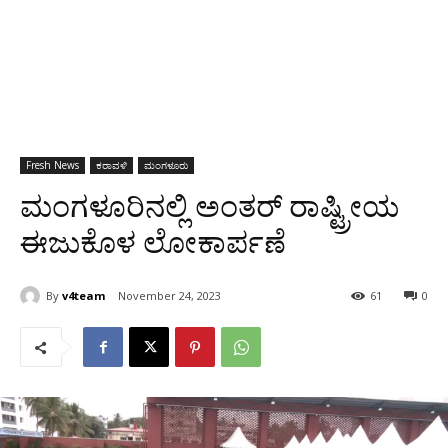
Fresh News
ಕರಾವಳಿ
ಮಂಗಳೂರು
ಮಂಗಳೂರಿನಲ್ಲಿ ಅಂತರ್ ರಾಷ್ಟ್ರೀಯ
ಈಜುಕೊಳ ಲೋಕಾರ್ಪಣೆ
By
v4team
November 24, 2023
61
0