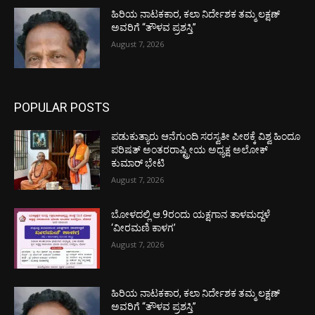
ಹಿರಿಯ ನಾಟಕಕಾರ, ಕಲಾ ನಿರ್ದೇಶಕ ತಮ್ಮ ಲಕ್ಷಣ್
ಅವರಿಗೆ “ತೌಳವ ಪ್ರಶಸ್ತಿ”
August 7, 2026
POPULAR POSTS
ಪಡುಕುತ್ಯಾರು ಆನೆಗುಂದಿ ಸರಸ್ವತೀ ಪೀಠಕ್ಕೆ ವಿಶ್ವ ಹಿಂದೂ
ಪರಿಷತ್ ಅಂತರರಾಷ್ಟ್ರೀಯ ಅಧ್ಯಕ್ಷ ಅಲೋಕ್
ಕುಮಾರ್ ಭೇಟಿ
August 7, 2026
ಬೋಳದಲ್ಲಿ ಆ.9ರಂದು ಯಕ್ಷಗಾನ ತಾಳಮದ್ದಳೆ
‘ವೀರಮಣಿ ಕಾಳಗ’
August 7, 2026
ಹಿರಿಯ ನಾಟಕಕಾರ, ಕಲಾ ನಿರ್ದೇಶಕ ತಮ್ಮ ಲಕ್ಷಣ್
ಅವರಿಗೆ “ತೌಳವ ಪ್ರಶಸ್ತಿ”