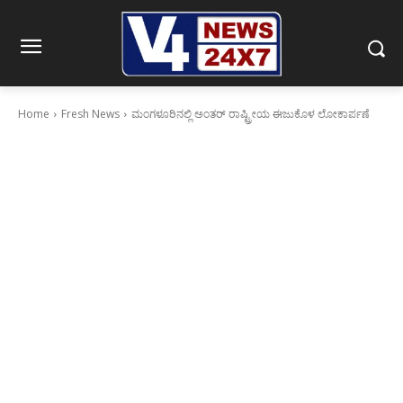
Home
Fresh News
ಮಂಗಳೂರಿನಲ್ಲಿ ಅಂತರ್ ರಾಷ್ಟ್ರೀಯ ಈಜುಕೊಳ ಲೋಕಾರ್ಪಣೆ