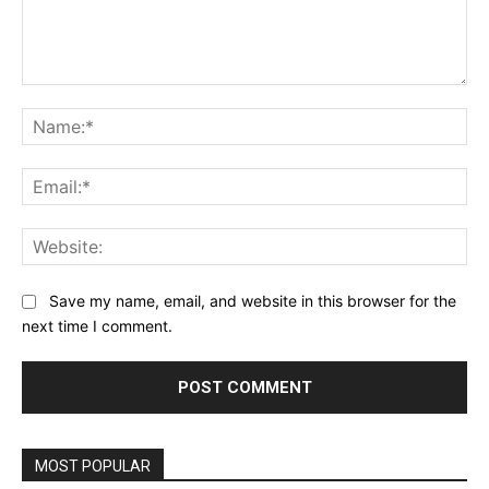
Comment:
Na
Ema
Web
Save my name, email, and website in this browser for the
next time I comment.
MOST POPULAR