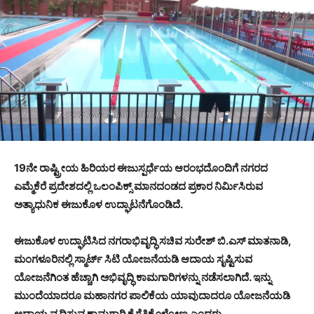
19ನೇ ರಾಷ್ಟ್ರೀಯ ಹಿರಿಯರ ಈಜುಸ್ಪರ್ಧೆಯ ಆರಂಭದೊಂದಿಗೆ ನಗರದ
ಎಮ್ಮೆಕೆರೆ ಪ್ರದೇಶದಲ್ಲಿ ಒಲಂಪಿಕ್ಸ್ ಮಾನದಂಡದ ಪ್ರಕಾರ ನಿರ್ಮಿಸಿರುವ
ಅತ್ಯಾಧುನಿಕ ಈಜುಕೊಳ ಉದ್ಘಾಟನೆಗೊಂಡಿದೆ.
ಈಜುಕೊಳ ಉದ್ಘಾಟಿಸಿದ ನಗರಾಭಿವೃದ್ಧಿ ಸಚಿವ ಸುರೇಶ್ ಬಿ.ಎಸ್ ಮಾತನಾಡಿ,
ಮಂಗಳೂರಿನಲ್ಲಿ ಸ್ಮಾರ್ಟ್ ಸಿಟಿ ಯೋಜನೆಯಡಿ ಆದಾಯ ಸೃಷ್ಟಿಸುವ
ಯೋಜನೆಗಿಂತ ಹೆಚ್ಚಾಗಿ ಅಭಿವೃದ್ಧಿ ಕಾಮಗಾರಿಗಳನ್ನು ನಡೆಸಲಾಗಿದೆ. ಇನ್ನು
ಮುಂದೆಯಾದರೂ ಮಹಾನಗರ ಪಾಲಿಕೆಯ ಯಾವುದಾದರೂ ಯೋಜನೆಯಡಿ
ಆದಾಯ ವೃದ್ಧಿಸುವ ಕಾಮಗಾರಿ ಕೈಗೆತ್ತಿಕೊಳ್ಳೋಣ ಎಂದರು.