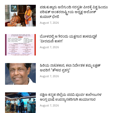
ಪಡುಕುತ್ಯಾರು ಆನೆಗುಂದಿ ಸರಸ್ವತೀ ಪೀಠಕ್ಕೆ ವಿಶ್ವ ಹಿಂದೂ
ಪರಿಷತ್ ಅಂತರರಾಷ್ಟ್ರೀಯ ಅಧ್ಯಕ್ಷ ಅಲೋಕ್
ಕುಮಾರ್ ಭೇಟಿ
August 7, 2026
ಬೋಳದಲ್ಲಿ ಆ.9ರಂದು ಯಕ್ಷಗಾನ ತಾಳಮದ್ದಳೆ
‘ವೀರಮಣಿ ಕಾಳಗ’
August 7, 2026
ಹಿರಿಯ ನಾಟಕಕಾರ, ಕಲಾ ನಿರ್ದೇಶಕ ತಮ್ಮ ಲಕ್ಷಣ್
ಅವರಿಗೆ “ತೌಳವ ಪ್ರಶಸ್ತಿ”
August 7, 2026
ದಕ್ಷಿಣ ಕನ್ನಡ ಜಿಲ್ಲೆಯ ಪದವಿ ಪೂರ್ವ ಕಾಲೇಜುಗಳ
ಆಂಗ್ಲ ಭಾಷೆ ಉಪನ್ಯಾಸಕರಿಗಾಗಿ ಕಾರ್ಯಾಗಾರ
August 7, 2026