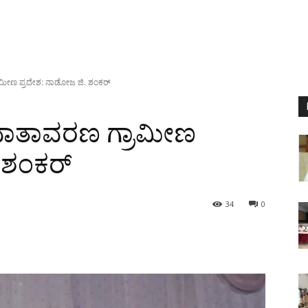
ರಾಮೀಣ ಪ್ರದೇಶ: ನಾಡೋಜ ಜಿ. ಶಂಕರ್
ಕ ವಾತಾವರಣ ಗ್ರಾಮೀಣ
 ಶಂಕರ್
34
0