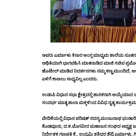
ಅವರು
ಎರ್ಮಾಳು
ಕಿನಾರ
ಆಂಗ್ಲ
ಮಾಧ್ಯಮ
ಶಾಲೆಯ
ನೂತ
ಅಥಿತಿಯಾಗಿ
ಭಾಗವಹಿಸಿ
ಮಾತನಾಡಿದ
ಮಾಜಿ
ಸಚಿವ
ಪ್ರಮ
ಹೊಟೇಲ್
ಮಾಡಿದ
ನಿದರ್ಶನಗಳು
ನಮ್ಮ
ಕಣ್ಣ
ಮುಂದಿದೆ,
ಆ
ಏಳಿಗೆ
ಕಾಣಲು
ಸಾಧ್ಯವಿಲ್ಲ
ಎಂದರು.
ಉಡುಪಿ ವಿಧಾನ ಸಭಾ ಕ್ಷೇತ್ರದಲ್ಲಿ ಶಾಸಕರಾಗಿ ಆಯ್ಕೆಯಾದ
ಸಂದರ್ಭ ಮಾತೃ ಶಾಲಾ ಮಕ್ಕಳಿಂದ ವಿವಿಧ ನೃತ್ಯ ಕಾರ್ಯಕ್ರ
ವೇದಿಕೆಯಲ್ಲಿ
ವಿಧಾನ
ಪರಿಷತ್
ಸದಸ್ಯ
ಮಂಜುನಾಥ
ಭಂಡಾರಿ
ಕೊಡವೂರು,
ದ.
ಕ.
ಮೊಗವೀರ
ಮಹಾಜನ
ಸಂಘದ
ಅಧ್ಯಕ್ಷ
ನಿರ್ದೇಶಕ
ಗಣಪತಿ
ಕೆ.,
ಉದ್ಯಮಿ
ಶಶಿಧರ
ಶೆಟ್ಟಿ
ಎರ್ಮಾಳು,
ಗ