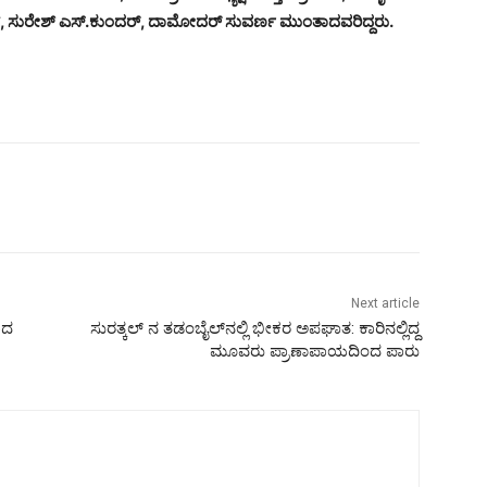
್,
ಸುರೇಶ್
ಎಸ್.
ಕುಂದರ್,
ದಾಮೋದರ್
ಸುವರ್ಣ
ಮುಂತಾದವರಿದ್ದರು.
Next article
ಾದ
ಸುರತ್ಕಲ್‌ ನ ತಡಂಬೈಲ್‌ನಲ್ಲಿ ಭೀಕರ ಅಪಘಾತ: ಕಾರಿನಲ್ಲಿದ್ದ
ಮೂವರು ಪ್ರಾಣಾಪಾಯದಿಂದ ಪಾರು