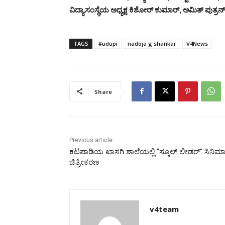
ವಿದ್ಯಾಸಂಸ್ಥೆಯ
ಅಧ್ಯಕ್ಷ
ಕಿಶೋರ್
ಕುಮಾರ್,
ಅಮಿತ್
ಪುತ್ರನ
TAGS
#udupi
nadoja g shankar
V4News
Share
Previous article
ಕಟಪಾಡಿಯ ಖಾಸಗಿ ಶಾಲೆಯಲ್ಲಿ “ಸ್ಕೂಲ್ ಲೀಡರ್” ಸಿನಿಮ
ಚಿತ್ರೀಕರಣ
v4team