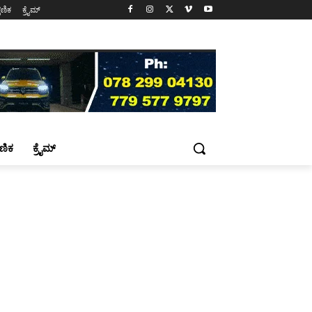
್ಷಣಿಕ
ಕ್ರೈಮ್
್ಷಣಿಕ
ಕ್ರೈಮ್