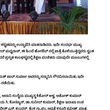
ನ
ಕಟ್ಟಡವನ್ನು
ಉದ್ಘಾಟಿಸಿ
ಮಾತನಾಡಿದರು.
ಇದೇ
ಸಂದರ್ಭ
ಮುಖ್ಯ
ೋದ್
ಮಧ್ವರಾಜ್,
ಈ
ಹಿಂದೆ
ಹೋಟೆಲ್
ನಲ್ಲಿ
ಪಾತ್ರೆ
ತೊಳೆಯುತ್ತಿದ್ದವರು
ಸ್ವಂತ
ದರೆ
ಪ್ರಸ್ತುತ
ಕಾಲಘಟ್ಟದಲ್ಲಿ
ಶಿಕ್ಷಣ
ವಂಚಿತರು
ಯಾವುದೇ
ಮಜಲುಗಳಲ್ಲಿ
 ಯಶ್ ಪಾಲ್ ಸುವರ್ಣ ಅವರನ್ನು ಸನ್ಮಾನಿಸಿ ಗೌರವಿಸಲಾಯಿತು.ಇದೇ
ಮ ನಡೆಯಿತು.
,
ಅದಾನಿ
ಸಂಸ್ಥೆಯ
ಮುಖ್ಯಸ್ಥ
ಕಿಶೋರ್
ಆಳ್ವ,
ಅಶೋಕ್
ಕುಮಾರ್
ಜಯ
ಸಿ.
ಕೋಟ್ಯಾನ್,
ಡಾ.
ಸುನೀಲ್
ಕುಮಾರ್,
ಶಿಕ್ಷಣ
ಇಲಾಖಾ
ಉಪ
ಿರೀಶ್
ಎಸ್.
ಕುಂದರ್,
ತೆಂಕ
ಗ್ರಾ.
ಪಂ.
ಅಧ್ಯಕ್ಷೆ
ಕಸ್ತೂರಿ
ಪ್ರವೀಣ್,
ಮಾತೃ