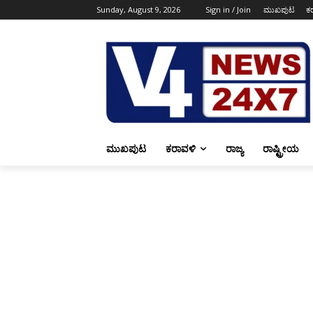
Sunday, August 9, 2026
Sign in / Join
ಮುಖಪುಟ
ಕ
ಮುಖಪುಟ
ಕರಾವಳಿ
ರಾಜ್ಯ
ರಾಷ್ಟ್ರೀಯ