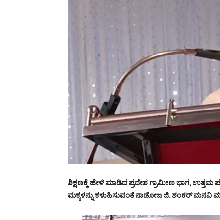
ಶಿಕ್ಷಣಕ್ಕೆ
ಹೇಳಿ
ಮಾಡಿದ
ಪ್ರದೇಶ
ಗ್ರಾಮೀಣ
ಭಾಗ,
ಉತ್ತಮ
ಪ
ಮಕ್ಕಳನ್ನು
ಕಳುಹಿಸುವಂತೆ
ನಾಡೋಜ
ಜಿ.
ಶಂಕರ್
ಮನವಿ
ಮಾ