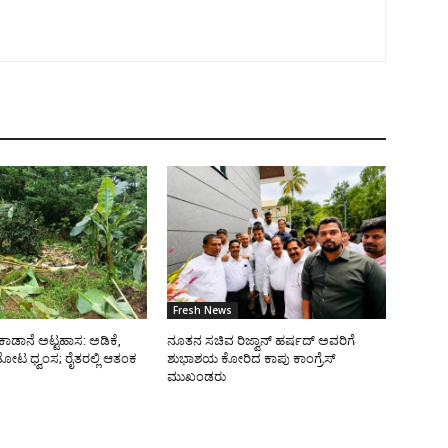
Fresh News
ಿ ಕಾಡಾನೆ ಅಟ್ಟಹಾಸ: ಅಡಿಕೆ,
ನೂತನ ಸಚಿವ ರಿಜ್ವಾನ್ ಹರ್ಷದ್ ಅವರಿಗೆ
 ತೋಟ ಧ್ವಂಸ; ರೈತರಲ್ಲಿ ಆತಂಕ
ಶುಭಾಶಯ ಕೋರಿದ ಕಾಪು ಕಾಂಗ್ರೆಸ್
ಮುಖಂಡರು