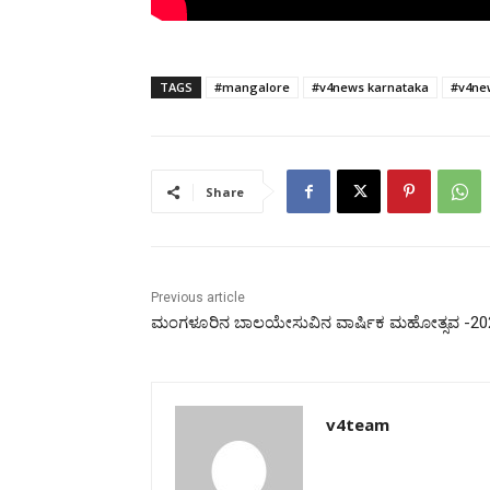
TAGS
#mangalore
#v4news karnataka
#v4ne
Share
Previous article
ಮಂಗಳೂರಿನ ಬಾಲಯೇಸುವಿನ ವಾರ್ಷಿಕ ಮಹೋತ್ಸವ -20
v4team