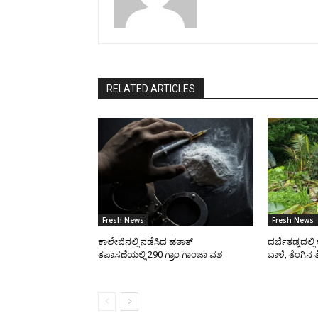
RELATED ARTICLES
Fresh News
Fresh News
ಕಾಲೇಜಿನಲ್ಲಿ ನಡೆಸಿದ ಹಠಾತ್
ದರ್ಬೆತಡ್ಕದಲ್ಲ
ತಪಾಸಣೆಯಲ್ಲಿ 290 ಗ್ರಾಂ ಗಾಂಜಾ ವಶ
ಬಾಳೆ, ತೆಂಗಿನ