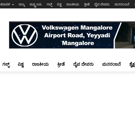
ಕರಾವಳಿ
ರಾಜ್ಯ
ರಾಷ್ಟ್ರೀಯ
ಗಲ್ಫ್
ವಿಶ್ವ
ರಾಜಕೀಯ
ಕ್ರೀಡೆ
ದೈವ ದೇವರು
ಮನರಂಜನೆ
ಗಲ್ಫ್
ವಿಶ್ವ
ರಾಜಕೀಯ
ಕ್ರೀಡೆ
ದೈವ ದೇವರು
ಮನರಂಜನೆ
ಶೈಕ