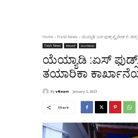
Home
Fresh News
ಯೆಯ್ಯಾಡಿ :ಏಸ್ ಫುಡ್ಸ್ ಪ್ರೈವೇಟ್ ಲಿ. ಚಿಪ್
Fresh News
ಕರಾವಳಿ
ಮಂಗಳೂರು
ಯೆಯ್ಯಾಡಿ :ಏಸ್ ಫುಡ್ಸ್ 
ತಯಾರಿಕಾ ಕಾರ್ಖಾನೆಯಲ್
By
v4team
January 5, 2023
Share