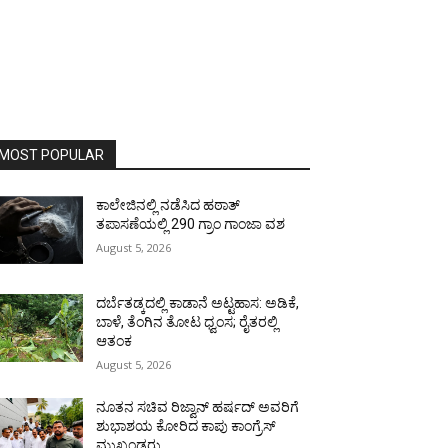
MOST POPULAR
ಕಾಲೇಜಿನಲ್ಲಿ ನಡೆಸಿದ ಹಠಾತ್
ತಪಾಸಣೆಯಲ್ಲಿ 290 ಗ್ರಾಂ ಗಾಂಜಾ ವಶ
August 5, 2026
ದರ್ಬೆತಡ್ಕದಲ್ಲಿ ಕಾಡಾನೆ ಅಟ್ಟಹಾಸ: ಅಡಿಕೆ,
ಬಾಳೆ, ತೆಂಗಿನ ತೋಟ ಧ್ವಂಸ; ರೈತರಲ್ಲಿ
ಆತಂಕ
August 5, 2026
ನೂತನ ಸಚಿವ ರಿಜ್ವಾನ್ ಹರ್ಷದ್ ಅವರಿಗೆ
ಶುಭಾಶಯ ಕೋರಿದ ಕಾಪು ಕಾಂಗ್ರೆಸ್
ಮುಖಂಡರು