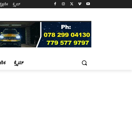
ಶೈಕ್ಷಣಿಕ
ಕ್ರೈಮ್
್ಷಣಿಕ
ಕ್ರೈಮ್