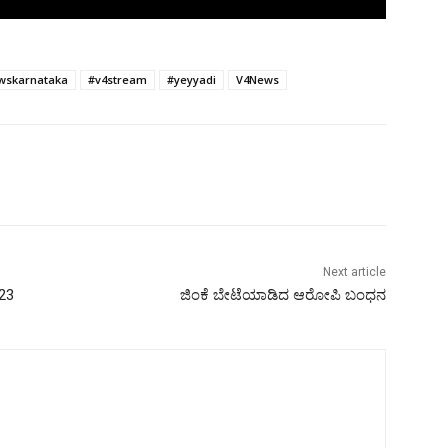
wskarnataka
#v4stream
#yeyyadi
V4News
Next article
23
ಜಿಂಕೆ ಬೇಟೆಯಾಡಿದ ಆರೋಪಿ ಬಂಧನ