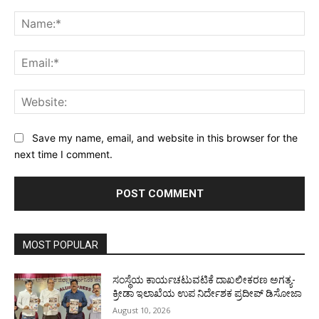
Comment:
Na
Ema
Web
Save my name, email, and website in this browser for the
next time I comment.
MOST POPULAR
ಸಂಸ್ಥೆಯ ಕಾರ್ಯಚಟುವಟಿಕೆ ದಾಖಲೀಕರಣ ಅಗತ್ಯ-
ಕ್ರೀಡಾ ಇಲಾಖೆಯ ಉಪ ನಿರ್ದೇಶಕ ಪ್ರದೀಪ್ ಡಿಸೋಜಾ
August 10, 2026