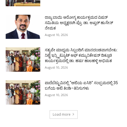
ರಾಜ್ಯ ಬಾಯಿ ಆರೋಗ್ಯ ಕಾರ್ಯಕ್ರಮದ ವಿಷನ್
ಸಮಿತಿಯ ಅಧ್ಯಕ್ಷರಾಗಿ ಪ್ರೊ. ಡಾ. ಅಖ್ತರ್ ಹುಸೇನ್
ನೇಮಕ
August 10, 2026
ಸತ್ಯವೇ ಮಾಧ್ಯಮ ಸಿಬ್ಬಂದಿಗೆ ಮಾನದಂಡವಾಗಬೇಕು:
ನಿಟ್ಟೆ ಇನ್ಸ್ಟಿಟ್ಯೂಟ್ ಆಫ್ ಕಮ್ಯುನಿಕೇಷನ್ ದಿಕ್ಸೂಚಿ
ಕಾರ್ಯಕ್ರಮದಲ್ಲಿ ಡಾ. ಹರ್ಷ ಹಾಲಹಳ್ಳಿ ಅಭಿಮತ
August 10, 2026
ಪಾದೆಬೆಟ್ಟುವಿನಲ್ಲಿ “ಆಟಿಯ ಐಸಿರಿ’’ ಸಂಭ್ರಮದಲ್ಲಿ 35
ಬಗೆಯ ಆಟಿ ತಿಂಡಿ–ತಿನಿಸುಗಳು
August 10, 2026
Load more