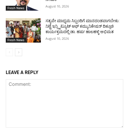
August 10, 2026
Fresh News
ಸತ್ಯವೇ ಮಾಧ್ಯಮ ಸಿಬ್ಬಂದಿಗೆ ಮಾನದಂಡವಾಗಬೇಕು:
ನಿಟ್ಟೆ ಇನ್ಸ್ಟಿಟ್ಯೂಟ್ ಆಫ್ ಕಮ್ಯುನಿಕೇಷನ್ ದಿಕ್ಸೂಚಿ
ಕಾರ್ಯಕ್ರಮದಲ್ಲಿ ಡಾ. ಹರ್ಷ ಹಾಲಹಳ್ಳಿ ಅಭಿಮತ
August 10, 2026
Fresh News
LEAVE A REPLY