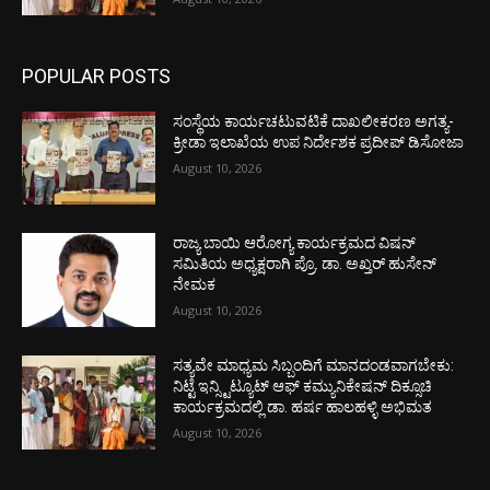
POPULAR POSTS
ಸಂಸ್ಥೆಯ ಕಾರ್ಯಚಟುವಟಿಕೆ ದಾಖಲೀಕರಣ ಅಗತ್ಯ-
ಕ್ರೀಡಾ ಇಲಾಖೆಯ ಉಪ ನಿರ್ದೇಶಕ ಪ್ರದೀಪ್ ಡಿಸೋಜಾ
August 10, 2026
ರಾಜ್ಯ ಬಾಯಿ ಆರೋಗ್ಯ ಕಾರ್ಯಕ್ರಮದ ವಿಷನ್
ಸಮಿತಿಯ ಅಧ್ಯಕ್ಷರಾಗಿ ಪ್ರೊ. ಡಾ. ಅಖ್ತರ್ ಹುಸೇನ್
ನೇಮಕ
August 10, 2026
ಸತ್ಯವೇ ಮಾಧ್ಯಮ ಸಿಬ್ಬಂದಿಗೆ ಮಾನದಂಡವಾಗಬೇಕು:
ನಿಟ್ಟೆ ಇನ್ಸ್ಟಿಟ್ಯೂಟ್ ಆಫ್ ಕಮ್ಯುನಿಕೇಷನ್ ದಿಕ್ಸೂಚಿ
ಕಾರ್ಯಕ್ರಮದಲ್ಲಿ ಡಾ. ಹರ್ಷ ಹಾಲಹಳ್ಳಿ ಅಭಿಮತ
August 10, 2026