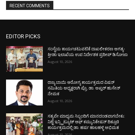
RECENT COMMENTS
EDITOR PICKS
ಸಂಸ್ಥೆಯ ಕಾರ್ಯಚಟುವಟಿಕೆ ದಾಖಲೀಕರಣ ಅಗತ್ಯ-
ಕ್ರೀಡಾ ಇಲಾಖೆಯ ಉಪ ನಿರ್ದೇಶಕ ಪ್ರದೀಪ್ ಡಿಸೋಜಾ
August 10, 2026
ರಾಜ್ಯ ಬಾಯಿ ಆರೋಗ್ಯ ಕಾರ್ಯಕ್ರಮದ ವಿಷನ್
ಸಮಿತಿಯ ಅಧ್ಯಕ್ಷರಾಗಿ ಪ್ರೊ. ಡಾ. ಅಖ್ತರ್ ಹುಸೇನ್
ನೇಮಕ
August 10, 2026
ಸತ್ಯವೇ ಮಾಧ್ಯಮ ಸಿಬ್ಬಂದಿಗೆ ಮಾನದಂಡವಾಗಬೇಕು:
ನಿಟ್ಟೆ ಇನ್ಸ್ಟಿಟ್ಯೂಟ್ ಆಫ್ ಕಮ್ಯುನಿಕೇಷನ್ ದಿಕ್ಸೂಚಿ
ಕಾರ್ಯಕ್ರಮದಲ್ಲಿ ಡಾ. ಹರ್ಷ ಹಾಲಹಳ್ಳಿ ಅಭಿಮತ
August 10, 2026