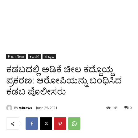
Fresh News
ಕರಾವಳಿ
ಪುತ್ತೂರು
ಕಡಬದಲ್ಲಿ ಅಡಿಕೆ ಚೀಲ ಕದ್ದೊಯ್ದ
ಪ್ರಕರಣ: ಆರೋಪಿಯನ್ನು ಬಂಧಿಸಿದ
ಕಡಬ ಪೊಲೀಸರು
By
v4news
June 25, 2021
143
0