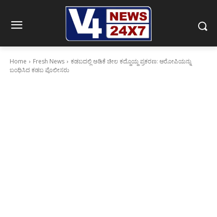
Home
Fresh News
ಕಡಬದಲ್ಲಿ ಅಡಿಕೆ ಚೀಲ ಕದ್ದೊಯ್ದ ಪ್ರಕರಣ: ಆರೋಪಿಯನ್ನು
ಬಂಧಿಸಿದ ಕಡಬ ಪೊಲೀಸರು