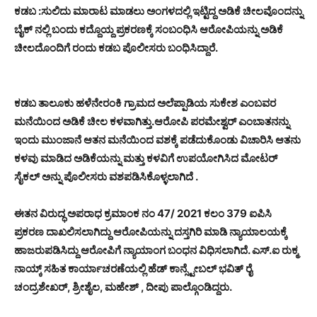
ಕಡಬ :ಸುಲಿದು ಮಾರಾಟ ಮಾಡಲು ಅಂಗಳದಲ್ಲಿ ಇಟ್ಟಿದ್ದ ಅಡಿಕೆ ಚೀಲವೊಂದನ್ನು
ಬೈಕ್ ನಲ್ಲಿ ಬಂದು ಕದ್ದೊಯ್ದ ಪ್ರಕರಣಕ್ಕೆ ಸಂಬಂಧಿಸಿ ಆರೋಪಿಯನ್ನು ಅಡಿಕೆ
ಚೀಲದೊಂದಿಗೆ ರಂದು ಕಡಬ ಪೊಲೀಸರು ಬಂಧಿಸಿದ್ದಾರೆ.
ಕಡಬ ತಾಲೂಕು ಹಳೆನೇರಂಕಿ ಗ್ರಾಮದ ಅಲೆಪ್ಪಾಡಿಯ ಸುಕೇಶ ಎಂಬವರ
ಮನೆಯಿಂದ ಅಡಿಕೆ ಚೀಲ ಕಳವಾಗಿತ್ತು.ಆರೋಪಿ ಪರಮೇಶ್ವರ್ ಎಂಬಾತನನ್ನು
ಇಂದು ಮುಂಜಾನೆ ಆತನ ಮನೆಯಿಂದ ವಶಕ್ಕೆ ಪಡೆದುಕೊಂಡು ವಿಚಾರಿಸಿ ಆತನು
ಕಳವು ಮಾಡಿದ ಅಡಿಕೆಯನ್ನು ಮತ್ತು ಕಳವಿಗೆ ಉಪಯೋಗಿಸಿದ ಮೋಟರ್
ಸೈಕಲ್ ಅನ್ನು ಪೊಲೀಸರು ವಶಪಡಿಸಿಕೊಳ್ಳಲಾಗಿದೆ .
ಈತನ ವಿರುದ್ಧ ಅಪರಾಧ ಕ್ರಮಾಂಕ ನಂ 47/ 2021 ಕಲಂ 379 ಐಪಿಸಿ
ಪ್ರಕರಣ ದಾಖಲಿಸಲಾಗಿದ್ದು ಆರೋಪಿಯನ್ನು ದಸ್ತಗಿರಿ ಮಾಡಿ ನ್ಯಾಯಾಲಯಕ್ಕೆ
ಹಾಜರುಪಡಿಸಿದ್ದು ಆರೋಪಿಗೆ ನ್ಯಾಯಾಂಗ ಬಂಧನ ವಿಧಿಸಲಾಗಿದೆ. ಎಸ್.ಐ ರುಕ್ಮ
ನಾಯ್ಕ್ ಸಹಿತ ಕಾರ್ಯಾಚರಣೆಯಲ್ಲಿ ಹೆಡ್ ಕಾನ್ಸ್ಟೇಬಲ್ ಭವಿತ್ ರೈ
ಚಂದ್ರಶೇಖರ್, ಶ್ರೀಶೈಲ, ಮಹೇಶ್ , ದೀಪು ಪಾಲ್ಗೊಂಡಿದ್ದರು.